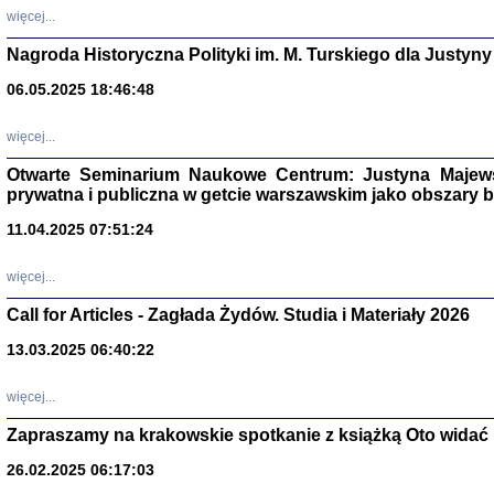
DALEJ JEST NOC. Los
więcej...
red. i wstę
Nagroda Historyczna Polityki im. M. Turskiego dla Justyny
06.05.2025 18:46:48
ŻADNA BLA
więcej...
Wspomnieni
Stanisław A
Otwarte Seminarium Naukowe Centrum: Justyna Majewsk
Warszawa 
prywatna i publiczna w getcie warszawskim jako obszary
11.04.2025 07:51:24
więcej...
Call for Articles - Zagłada Żydów. Studia i Materiały 2026
13.03.2025 06:40:22
więcej...
Zapraszamy na krakowskie spotkanie z książką Oto widać i
TYLEŚMY JU
Dziennik pi
26.02.2025 06:17:03
Clara Kram