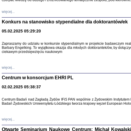
czerpać wiedzę od dużego i zróżnicowanego tematycznie zespołu, pod kierownic
więcej...
Konkurs na stanowisko stypendialne dla doktorantów/ek
05.02.2025 05:29:20
Zapraszamy do udziału w konkursie stypendialnym w projekcie badawczym rea
Barbary Engelking. To wyjątkowa okazja dla młodych doktorantek/ów, by dołączy
ciekawym przedsięwzięciu naukowym
SNY CHOCI
Okupacyjne 
Mazowieck
oprac. i ws
więcej...
Warszawa 
Centrum w konsorcjum EHRI PL
02.02.2025 05:38:37
Centrum Badań nad Zagładą Żydów IFiS PAN wspólnie z Żydowskim Instytutem 
Badań Żydowskich Uniwersytetu Łódzkiego tworza krajowy węzeł European Holoc
SZCZĘŚCIE JES
Losy kobiet ocalały
więcej...
Otwarte Seminarium Naukowe Centrum: Michał Kowalski, G