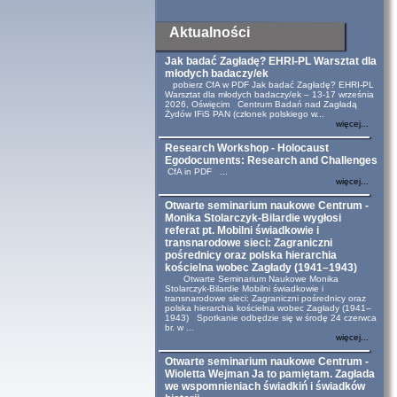
Aktualności
Jak badać Zagładę? EHRI-PL Warsztat dla
młodych badaczy/ek
pobierz CfA w PDF Jak badać Zagładę? EHRI-PL
Warsztat dla młodych badaczy/ek – 13-17 września
2026, Oświęcim Centrum Badań nad Zagładą
Żydów IFiS PAN (członek polskiego w...
więcej...
Research Workshop - Holocaust
Egodocuments: Research and Challenges
CfA in PDF ...
więcej...
Otwarte seminarium naukowe Centrum -
Monika Stolarczyk-Bilardie wygłosi
referat pt. Mobilni świadkowie i
transnarodowe sieci: Zagraniczni
pośrednicy oraz polska hierarchia
kościelna wobec Zagłady (1941–1943)
Otwarte Seminarium Naukowe Monika
Stolarczyk-Bilardie Mobilni świadkowie i
transnarodowe sieci: Zagraniczni pośrednicy oraz
polska hierarchia kościelna wobec Zagłady (1941–
1943) Spotkanie odbędzie się w środę 24 czerwca
br. w ...
więcej...
Otwarte seminarium naukowe Centrum -
Wioletta Wejman Ja to pamiętam. Zagłada
we wspomnieniach świadkiń i świadków