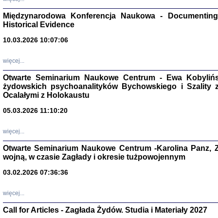
Zagłada Żyd
Studia i Mater
Międzynarodowa Konferencja Naukowa - Documenting 
nr 17, R. 202
Warszawa 20
Historical Evidence
10.03.2026 10:07:06
więcej...
Otwarte Seminarium Naukowe Centrum - Ewa Kobylińsk
NIE WIEMY CO PRZY
żydowskich psychoanalityków Bychowskiego i Szality z 
Dziennik p
Ocalałymi z Holokaustu
Moszek Baum, oprac. Barb
05.03.2026 11:10:20
więcej...
Otwarte Seminarium Naukowe Centrum -Karolina Panz, Z
wojną, w czasie Zagłady i okresie tużpowojennym
Zagłada Żyd
Studia i Mater
03.02.2026 07:36:36
nr 16, R. 202
Warszawa 20
więcej...
Call for Articles - Zagłada Żydów. Studia i Materiały 2027