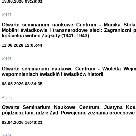
19.06.2026 09:26:01
więcej...
Otwarte seminarium naukowe Centrum - Monika Stolarcz
Mobilni świadkowie i transnarodowe sieci: Zagraniczni 
kościelna wobec Zagłady (1941–1943)
11.06.2026 12:05:44
Znowu mieliśmy
Dzienniki i pam
Binder Elza (El
więcej...
Wagner Rózia
oprac. Aleksa
Otwarte seminarium naukowe Centrum - Wioletta Wej
Warszawa 202
wspomnieniach świadkiń i świadków historii
08.05.2026 08:34:35
więcej...
oprac. Aleksan
Otwarte Seminarium Naukowe Centrum. Justyna Kosza
pójdziesz tam, gdzie Żyd. Powojenne zeznania procesowe 
02.04.2026 16:40:21
więcej...