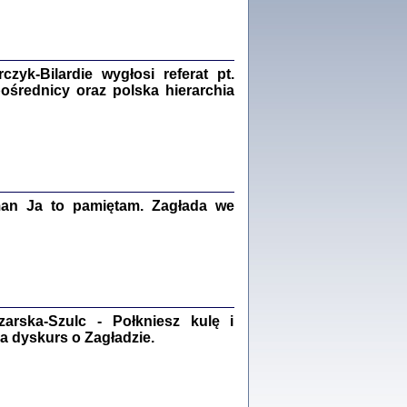
Zagłada Żydów.
Studia i Materiały
nr 18, R. 2022
Warszawa 2022
yk-Bilardie wygłosi referat pt.
pośrednicy oraz polska hierarchia
 iluzję, że żyjemy …
iętniki z Galicji Wschodniej
iszewa), Urman Jerzy Feliks, Strassler Szymon,
ndra Bańkowska
man Ja to pamiętam. Zagłada we
2
PAMIĘTNIK
Kalman Rotgeber
dra Bańkowska, wstęp Jacek Leociak
Warszawa 2021
rska-Szulc - Połkniesz kulę i
a dyskurs o Zagładzie.