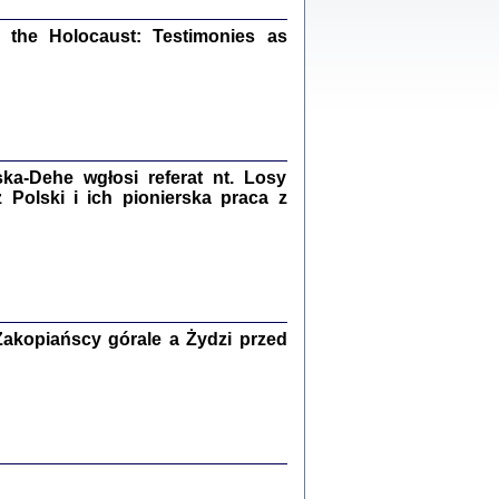
ów.
iały
the Holocaust: Testimonies as
1
21
a-Dehe wgłosi referat nt. Losy
NIESIE NAM KOLEJNA GODZINA ...
Polski i ich pionierska praca z
isany w ukryciu w latach 1943-1944
ara Engelking, tłum. z jidysz Monika
Polit
Warszawa 2020
akopiańscy górale a Żydzi przed
ów.
iały
0
20