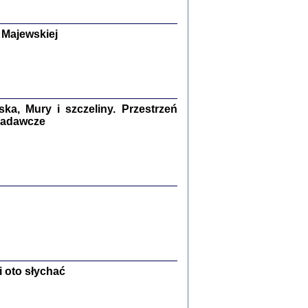
y Żydów w wybranych powiatach
okupowanej Polski
p Barbara Engelking, Jan Grabowski
 Majewskiej
Warszawa 2018
GA, ŻADNE KŁAMSTWO ...
a z warszawskiego getta
dler
,
oprac. i wstępem opatrzyła
Marta Janczewska
a, Mury i szczeliny. Przestrzeń
2018
 badawcze
Zagłada Żydów.
Studia i Materiały
nr 13, R. 2017
Warszawa 2017
 oto słychać
Ż PRZESZLI ...
sany w bunkrze (Żółkiew 1942-1944)
er
,
oprac. i wstępem opatrzyła Anna Wylegała