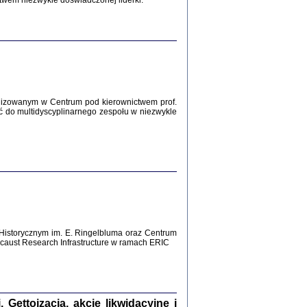
twem niezwykle doświadczonej liderki.
Zagłada Żydów.
Studia i Materiały
nr 12, R. 2016
Warszawa 2016
lizowanym w Centrum pod kierownictwem prof.
ć do multidyscyplinarnego zespołu w niezwykle
AŻ MAMY WSPANIAŁE ...
dzienniki Żydów z okolic Mińska
iego
tępem opatrzyła Barbara Engelking
2016
Historycznym im. E. Ringelbluma oraz Centrum
aust Research Infrastructure w ramach ERIC
T POSIADAĆ DOM POD ZIEMIĄ ...
ch z Zagłady w okolicach Dąbrowy
Tarnowskiej
oprac. i wstęp Jan Grabowski
Warszawa 2016
ettoizacja, akcje likwidacyjne i