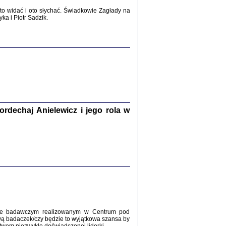
2017
o widać i oto słychać. Świadkowie Zagłady na
a i Piotr Sadzik.
WŚRÓD ZATRUTYCH NOŻY ...
i z getta i okupowanej Warszawy
c. i wstępem opatrzyła Agnieszka
Haska
Warszawa 2017
dechaj Anielewicz i jego rola w
, Z POMOCĄ BOŻĄ, JUŻ NIEBAWEM ...
 i Mirki Piżyców o życiu w getcie i okupowanej
ępem opatrzyła Barbara Engelking i Havi Dreifuss
2017
kcie badawczym realizowanym w Centrum pod
wą badaczek/czy będzie to wyjątkowa szansa by