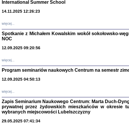
International Summer School
14.11.2025 12:26:23
więcej...
Spotkanie z Michałem Kowalskim wokół sokołowsko-węg
NOC
12.09.2025 09:20:56
więcej...
Program seminariów naukowych Centrum na semestr zim
Zagłada Żyd
Studia i Mater
12.09.2025 04:50:13
nr 14, R. 201
Warszawa 20
więcej...
Zapis Seminarium Naukowego Centrum: Marta Duch-Dyng
prywatnej przez żydowskich mieszkańców w okresie t
wybranych miejscowości Lubelszczyzny
29.05.2025 07:41:34