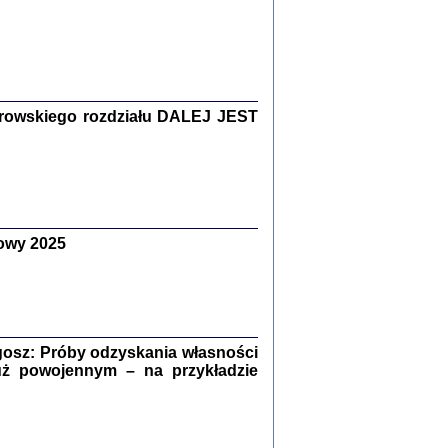
Zagłada Żydów.
Studia i Materiały
nr 15, R. 2019
Warszawa 2019
rowskiego rozdziału DALEJ JEST
owy 2025
ów.
iały
8
18
osz: Próby odzyskania własności
uż powojennym – na przykładzie