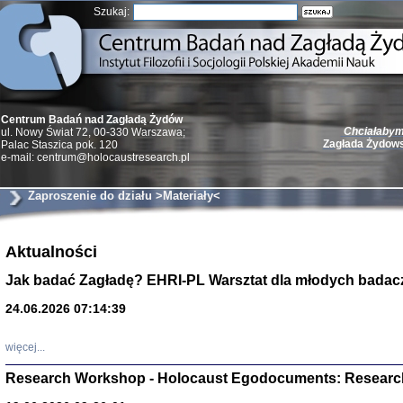
Szukaj:
Chciałabym 
Centrum Badań nad Zagładą Żydów
Zagłada Żydow
ul. Nowy Świat 72, 00-330 Warszawa;
Palac Staszica pok. 120
e-mail: centrum@holocaustresearch.pl
Zaproszenie do działu >Materiały<
Żydzi w walc
Aktualności
Germany 193
Natalia Aleksiun, 
Jak badać Zagładę? EHRI-PL Warsztat dla młodych badac
Deborah Dash Moor
Turski, Laurence 
(Arkadij Zelcer)
24.06.2026 07:14:39
red. Krzysztof Pe
Warszawa 20
więcej...
Research Workshop - Holocaust Egodocuments: Researc