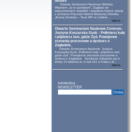
historii
Otwarte Seminarium Naukowe Wioletta
Wejmann „Ja to pamiętam”. Zagłada we
wspomnieniach świadkiń i świadków historii: relacje
z archiwum Pracowni Historii Mówionej Ośrodka
„Brama Grodzka – Teatr NN” w Lublinie ...
więcej...
Otwarte Seminarium Naukowe Centrum.
Justyna Koszarska-Szulc - Połkniesz kulę
i pójdziesz tam, gdzie Żyd. Powojenne
zeznania procesowe a dyskurs o
Zagładzie.
Otwarte Seminarium Naukowe Justyna
Koszarska-Szulc „Połkniesz kulę i pójdziesz tam,
gdzie Żyd”. Powojenne zeznania procesowe a
dyskurs o Zagładzie Spotkanie odbędzie się w
środę 15 kwietnia br. w sali 161 w Pałacu St...
więcej...
subskrybuj
NEWSLETTER