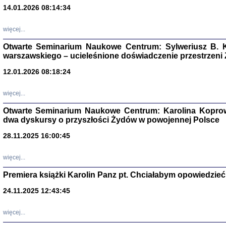
14.01.2026 08:14:34
Aryjs
więcej...
Sewek O
Otwarte Seminarium Naukowe Centrum: Sylweriusz B. K
warszawskiego – ucieleśnione doświadczenie przestrzeni
12.01.2026 08:18:24
więcej...
PISZĄC
Otwarte Seminarium Naukowe Centrum: Karolina Koprow
dwa dyskursy o przyszłości Żydów w powojennej Polsce
'z Dzie
Józef Zelkowicz, tłum.
28.11.2025 16:00:45
więcej...
Premiera książki Karolin Panz pt. Chciałabym opowiedzieć 
CZYTAJĄC GAZ
Dziennik pisa
24.11.2025 12:43:45
Jakub Hochbe
Warszawa 201
więcej...