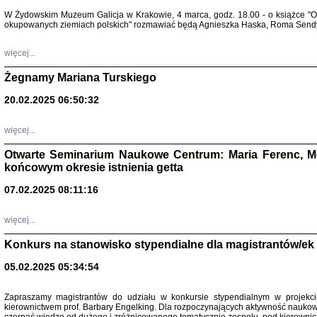
Warszawa 
W Żydowskim Muzeum Galicja w Krakowie, 4 marca, godz. 18.00 - o książce "Ot
okupowanych ziemiach polskich" rozmawiać będą Agnieszka Haska, Roma Sendyk
więcej...
Żegnamy Mariana Turskiego
20.02.2025 06:50:32
Zapisk
Tadeusz Obremski, opra
więcej...
Otwarte Seminarium Naukowe Centrum: Maria Ferenc, Mor
końcowym okresie istnienia getta
07.02.2025 08:11:16
więcej...
PO WOJNIE
Pisma Kopla
Konkurs na stanowisko stypendialne dla magistrantów/ek
Warszawie
oprac. i wst
05.02.2025 05:34:54
Warszawa 
Zapraszamy magistrantów do udziału w konkursie stypendialnym w proje
kierownictwem prof. Barbary Engelking. Dla rozpoczynających aktywność nauko