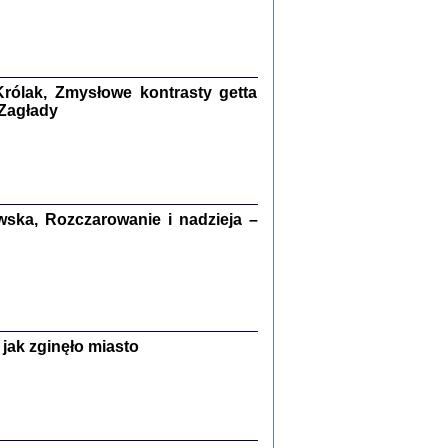
kiego Żyda wspomnienia, łzy i myśli
Zapiski z okupacyjnej Warszawy
konowski, oprac. Marta Janczewska
rólak, Zmysłowe kontrasty getta
Warszawa 2020
 Zagłady
Y TE SŁOWA JEST PRACOWNIKIEM
ska, Rozczarowanie i nadzieja –
GETTOWEJ INSTYTUCJI ...
nnika' i inne pisma z łódzkiego getta
 z jidysz, oprac. i wstęp. Monika Polit
Warszawa 2019
jak zginęło miasto
ETĘ NIEMIECKĄ ...
ny w ukryciu w Warszawie w latach 1943-1944
rg
,
oprac. i wstępem opatrzyła
Barbara Engelking
9