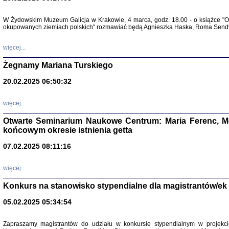
Warszawa 
W Żydowskim Muzeum Galicja w Krakowie, 4 marca, godz. 18.00 - o książce "Ot
okupowanych ziemiach polskich" rozmawiać będą Agnieszka Haska, Roma Sendyk
więcej...
Żegnamy Mariana Turskiego
20.02.2025 06:50:32
Zapisk
Tadeusz Obremski, opra
więcej...
Otwarte Seminarium Naukowe Centrum: Maria Ferenc, Mor
końcowym okresie istnienia getta
07.02.2025 08:11:16
PO WOJNIE
więcej...
Pisma Kopla
Warszawie
Konkurs na stanowisko stypendialne dla magistrantów/ek
oprac. i wst
Warszawa 
05.02.2025 05:34:54
Zapraszamy magistrantów do udziału w konkursie stypendialnym w proje