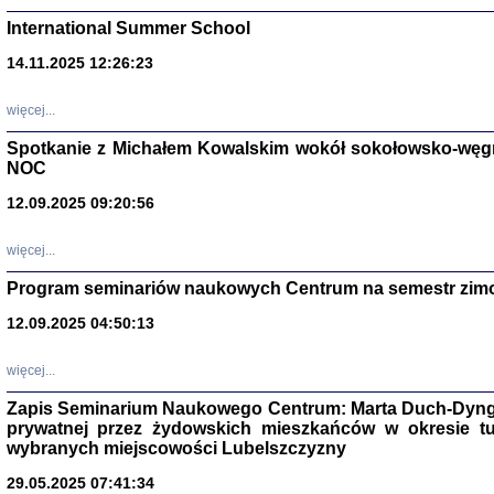
International Summer School
14.11.2025 12:26:23
więcej...
Spotkanie z Michałem Kowalskim wokół sokołowsko-węg
NOC
12.09.2025 09:20:56
więcej...
Zagłada Żyd
Program seminariów naukowych Centrum na semestr zim
Studia i Mater
nr 14, R. 201
12.09.2025 04:50:13
Warszawa 20
więcej...
Zapis Seminarium Naukowego Centrum: Marta Duch-Dyng
prywatnej przez żydowskich mieszkańców w okresie t
wybranych miejscowości Lubelszczyzny
29.05.2025 07:41:34