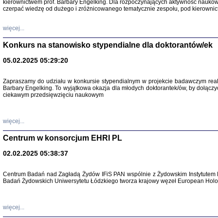
kierownictwem prof. Barbary Engelking. Dla rozpoczynających aktywność nauko
czerpać wiedzę od dużego i zróżnicowanego tematycznie zespołu, pod kierownic
więcej...
Konkurs na stanowisko stypendialne dla doktorantów/ek
05.02.2025 05:29:20
Zapraszamy do udziału w konkursie stypendialnym w projekcie badawczym rea
Barbary Engelking. To wyjątkowa okazja dla młodych doktorantek/ów, by dołączy
SNY CHOCI
ciekawym przedsięwzięciu naukowym
Okupacyjne 
Mazowieck
oprac. i ws
Warszawa 
więcej...
Centrum w konsorcjum EHRI PL
02.02.2025 05:38:37
SZCZĘŚCIE JES
Centrum Badań nad Zagładą Żydów IFiS PAN wspólnie z Żydowskim Instytutem 
Losy kobiet ocalały
Badań Żydowskich Uniwersytetu Łódzkiego tworza krajowy węzeł European Holoc
więcej...