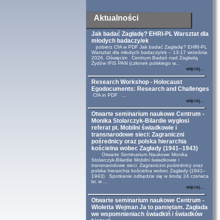
Aktualności
Jak badać Zagładę? EHRI-PL Warsztat dla
młodych badaczy/ek
pobierz CfA w PDF Jak badać Zagładę? EHRI-PL
Warsztat dla młodych badaczy/ek – 13-17 września
2026, Oświęcim Centrum Badań nad Zagładą
Żydów IFiS PAN (członek polskiego w...
więcej...
Research Workshop - Holocaust
Egodocuments: Research and Challenges
CfA in PDF ...
więcej...
Otwarte seminarium naukowe Centrum -
Monika Stolarczyk-Bilardie wygłosi
referat pt. Mobilni świadkowie i
transnarodowe sieci: Zagraniczni
pośrednicy oraz polska hierarchia
kościelna wobec Zagłady (1941–1943)
Otwarte Seminarium Naukowe Monika
Stolarczyk-Bilardie Mobilni świadkowie i
transnarodowe sieci: Zagraniczni pośrednicy oraz
polska hierarchia kościelna wobec Zagłady (1941–
1943) Spotkanie odbędzie się w środę 24 czerwca
br. w ...
więcej...
Otwarte seminarium naukowe Centrum -
Wioletta Wejman Ja to pamiętam. Zagłada
we wspomnieniach świadkiń i świadków