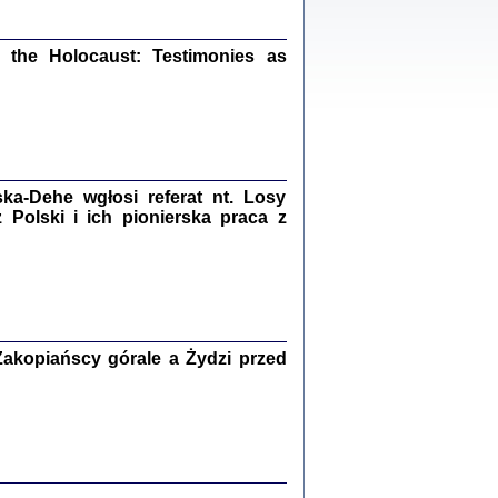
ów.
iały
1
21
the Holocaust: Testimonies as
NIESIE NAM KOLEJNA GODZINA ...
a-Dehe wgłosi referat nt. Losy
isany w ukryciu w latach 1943-1944
ara Engelking, tłum. z jidysz Monika
Polski i ich pionierska praca z
Polit
Warszawa 2020
akopiańscy górale a Żydzi przed
ów.
iały
0
20