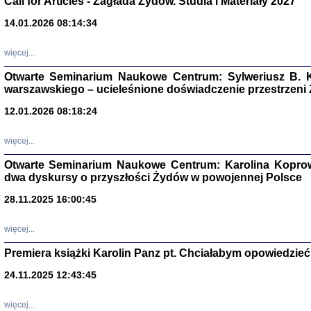
Call for Articles - Zagłada Żydów. Studia i Materiały 2027
14.01.2026 08:14:34
Aryjs
więcej...
Sewek O
Otwarte Seminarium Naukowe Centrum: Sylweriusz B. K
warszawskiego – ucieleśnione doświadczenie przestrzeni
12.01.2026 08:18:24
więcej...
PISZĄC
'z Dzie
Otwarte Seminarium Naukowe Centrum: Karolina Koprow
Józef Zelkowicz, tłum.
dwa dyskursy o przyszłości Żydów w powojennej Polsce
28.11.2025 16:00:45
więcej...
CZYTAJĄC GAZ
Premiera książki Karolin Panz pt. Chciałabym opowiedzieć 
Dziennik pisa
Jakub Hochbe
24.11.2025 12:43:45
Warszawa 201
więcej...