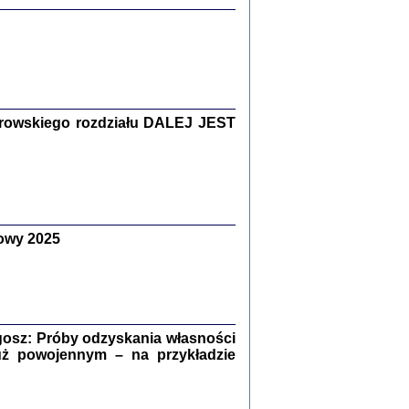
Zagłada Żydów.
Studia i Materiały
nr 15, R. 2019
Warszawa 2019
rowskiego rozdziału DALEJ JEST
ów.
owy 2025
iały
8
18
osz: Próby odzyskania własności
uż powojennym – na przykładzie