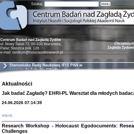
Szukaj:
Chciałabym 
Centrum Badań nad Zagładą Żydów
Zagłada Żydow
ul. Nowy Świat 72, 00-330 Warszawa;
Palac Staszica pok. 120
e-mail: centrum@holocaustresearch.pl
Stanowisko Rady Naukowej IFiS PAN w
sprawie dr. hab. ks Alfreda
Wierzbickiego
Żydzi w walc
Aktualności
Germany 193
Natalia Aleksiun, 
Jak badać Zagładę? EHRI-PL Warsztat dla młodych badac
Deborah Dash Moor
Turski, Laurence 
(Arkadij Zelcer)
24.06.2026 07:14:39
red. Krzysztof Pe
Warszawa 20
więcej...
Research Workshop - Holocaust Egodocuments: Resea
Challenges