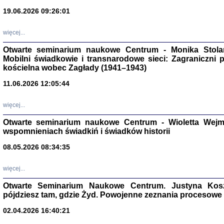
19.06.2026 09:26:01
więcej...
Otwarte seminarium naukowe Centrum - Monika Stolarcz
Mobilni świadkowie i transnarodowe sieci: Zagraniczni 
kościelna wobec Zagłady (1941–1943)
Znowu mieliśmy
11.06.2026 12:05:44
Dzienniki i pam
Binder Elza (El
Wagner Rózia
więcej...
oprac. Aleksa
Warszawa 202
Otwarte seminarium naukowe Centrum - Wioletta Wej
wspomnieniach świadkiń i świadków historii
08.05.2026 08:34:35
oprac. Aleksan
więcej...
Otwarte Seminarium Naukowe Centrum. Justyna Kosza
pójdziesz tam, gdzie Żyd. Powojenne zeznania procesowe 
02.04.2026 16:40:21