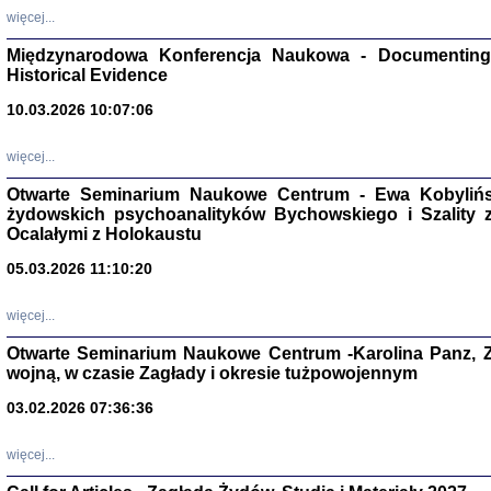
Zagłada Żyd
więcej...
Studia i Mater
nr 17, R. 202
Warszawa 20
Międzynarodowa Konferencja Naukowa - Documenting 
Historical Evidence
10.03.2026 10:07:06
więcej...
NIE WIEMY CO PRZY
Otwarte Seminarium Naukowe Centrum - Ewa Kobylińsk
Dziennik p
Moszek Baum, oprac. Barb
żydowskich psychoanalityków Bychowskiego i Szality z 
Ocalałymi z Holokaustu
05.03.2026 11:10:20
więcej...
Otwarte Seminarium Naukowe Centrum -Karolina Panz, Z
Zagłada Żyd
wojną, w czasie Zagłady i okresie tużpowojennym
Studia i Mater
nr 16, R. 202
Warszawa 20
03.02.2026 07:36:36
więcej...