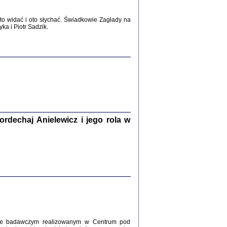
2017
o widać i oto słychać. Świadkowie Zagłady na
a i Piotr Sadzik.
WŚRÓD ZATRUTYCH NOŻY ...
i z getta i okupowanej Warszawy
c. i wstępem opatrzyła Agnieszka
Haska
Warszawa 2017
dechaj Anielewicz i jego rola w
, Z POMOCĄ BOŻĄ, JUŻ NIEBAWEM ...
 i Mirki Piżyców o życiu w getcie i okupowanej
ępem opatrzyła Barbara Engelking i Havi Dreifuss
2017
kcie badawczym realizowanym w Centrum pod