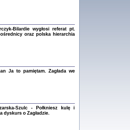
Zagłada Żydów.
Studia i Materiały
nr 18, R. 2022
Warszawa 2022
yk-Bilardie wygłosi referat pt.
pośrednicy oraz polska hierarchia
 iluzję, że żyjemy …
iętniki z Galicji Wschodniej
iszewa), Urman Jerzy Feliks, Strassler Szymon,
ndra Bańkowska
2
man Ja to pamiętam. Zagłada we
PAMIĘTNIK
Kalman Rotgeber
dra Bańkowska, wstęp Jacek Leociak
Warszawa 2021
rska-Szulc - Połkniesz kulę i
a dyskurs o Zagładzie.