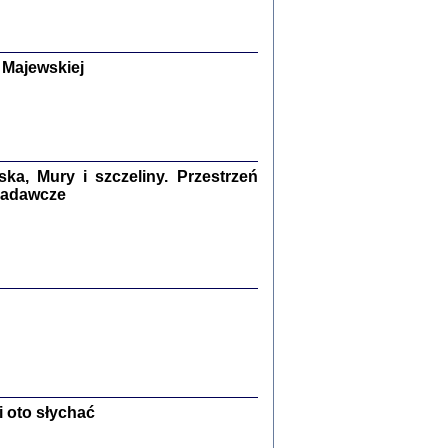
y Żydów w wybranych powiatach
okupowanej Polski
p Barbara Engelking, Jan Grabowski
Warszawa 2018
 Majewskiej
GA, ŻADNE KŁAMSTWO ...
a z warszawskiego getta
dler
,
oprac. i wstępem opatrzyła
Marta Janczewska
2018
a, Mury i szczeliny. Przestrzeń
 badawcze
Zagłada Żydów.
Studia i Materiały
nr 13, R. 2017
Warszawa 2017
Ż PRZESZLI ...
 oto słychać
sany w bunkrze (Żółkiew 1942-1944)
er
,
oprac. i wstępem opatrzyła Anna Wylegała