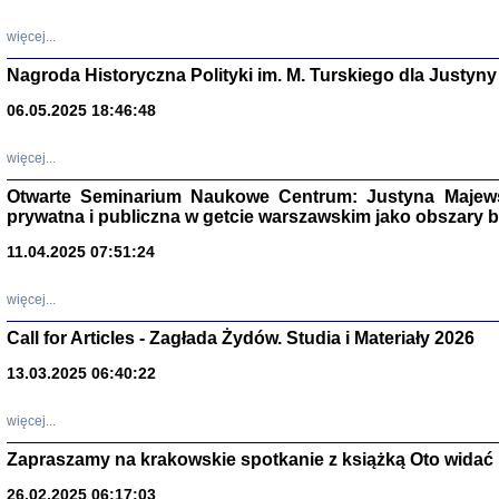
DALEJ JEST NOC. Los
więcej...
red. i wstę
Nagroda Historyczna Polityki im. M. Turskiego dla Justyny
06.05.2025 18:46:48
ŻADNA BLA
Wspomnieni
więcej...
Stanisław A
Warszawa 
Otwarte Seminarium Naukowe Centrum: Justyna Majewsk
prywatna i publiczna w getcie warszawskim jako obszary
11.04.2025 07:51:24
więcej...
Call for Articles - Zagłada Żydów. Studia i Materiały 2026
13.03.2025 06:40:22
więcej...
TYLEŚMY JU
Zapraszamy na krakowskie spotkanie z książką Oto widać i
Dziennik pi
Clara Kram
26.02.2025 06:17:03