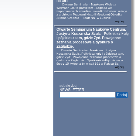
historii
Otwarte Seminarium Naukowe Wioletta
Wejmann „Ja to pamiętam”. Zagłada we
wspomnieniach świadkiń i świadków historii: relacje
z archiwum Pracowni Historii Mówionej Ośrodka
„Brama Grodzka – Teatr NN” w Lublinie ...
więcej...
Otwarte Seminarium Naukowe Centrum.
Justyna Koszarska-Szulc - Połkniesz kulę
i pójdziesz tam, gdzie Żyd. Powojenne
zeznania procesowe a dyskurs o
Zagładzie.
Otwarte Seminarium Naukowe Justyna
Koszarska-Szulc „Połkniesz kulę i pójdziesz tam,
gdzie Żyd”. Powojenne zeznania procesowe a
dyskurs o Zagładzie Spotkanie odbędzie się w
środę 15 kwietnia br. w sali 161 w Pałacu St...
więcej...
subskrybuj
NEWSLETTER