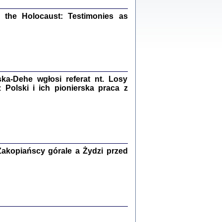
ów.
the Holocaust: Testimonies as
iały
1
21
a-Dehe wgłosi referat nt. Losy
Polski i ich pionierska praca z
NIESIE NAM KOLEJNA GODZINA ...
isany w ukryciu w latach 1943-1944
ara Engelking, tłum. z jidysz Monika
Polit
Warszawa 2020
akopiańscy górale a Żydzi przed
ów.
iały
0
20