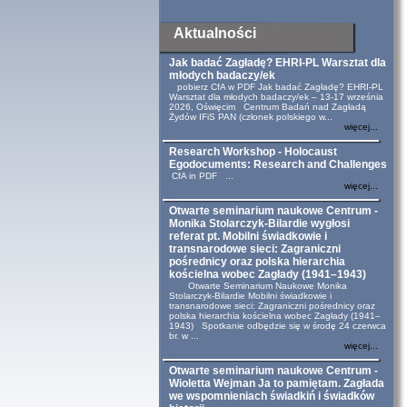
Aktualności
Jak badać Zagładę? EHRI-PL Warsztat dla
młodych badaczy/ek
pobierz CfA w PDF Jak badać Zagładę? EHRI-PL
Warsztat dla młodych badaczy/ek – 13-17 września
2026, Oświęcim Centrum Badań nad Zagładą
Żydów IFiS PAN (członek polskiego w...
więcej...
Research Workshop - Holocaust
Egodocuments: Research and Challenges
CfA in PDF ...
więcej...
Otwarte seminarium naukowe Centrum -
Monika Stolarczyk-Bilardie wygłosi
referat pt. Mobilni świadkowie i
transnarodowe sieci: Zagraniczni
pośrednicy oraz polska hierarchia
kościelna wobec Zagłady (1941–1943)
Otwarte Seminarium Naukowe Monika
Stolarczyk-Bilardie Mobilni świadkowie i
transnarodowe sieci: Zagraniczni pośrednicy oraz
polska hierarchia kościelna wobec Zagłady (1941–
1943) Spotkanie odbędzie się w środę 24 czerwca
br. w ...
więcej...
Otwarte seminarium naukowe Centrum -
Wioletta Wejman Ja to pamiętam. Zagłada
we wspomnieniach świadkiń i świadków