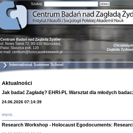
Szukaj:
Centrum Badań nad Zagładą Żydów
Chciałabym 
ul. Nowy Świat 72, 00-330 Warszawa;
Zagłada Żydow
Palac Staszica pok. 120
e-mail: centrum@holocaustresearch.pl
International Summer School
Aktualności
Żydzi w walc
Germany 193
Jak badać Zagładę? EHRI-PL Warsztat dla młodych badac
Natalia Aleksiun, 
Deborah Dash Moor
Turski, Laurence 
24.06.2026 07:14:39
(Arkadij Zelcer)
red. Krzysztof Pe
Warszawa 20
więcej...
Research Workshop - Holocaust Egodocuments: Researc