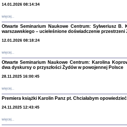
14.01.2026 08:14:34
Aryjs
więcej...
Otwarte Seminarium Naukowe Centrum: Sylweriusz B. K
Sewek O
warszawskiego – ucieleśnione doświadczenie przestrzeni
12.01.2026 08:18:24
więcej...
Otwarte Seminarium Naukowe Centrum: Karolina Koprow
PISZĄC
dwa dyskursy o przyszłości Żydów w powojennej Polsce
'z Dzie
Józef Zelkowicz, tłum.
28.11.2025 16:00:45
więcej...
Premiera książki Karolin Panz pt. Chciałabym opowiedzieć 
CZYTAJĄC GAZ
24.11.2025 12:43:45
Dziennik pisa
Jakub Hochbe
Warszawa 201
więcej...