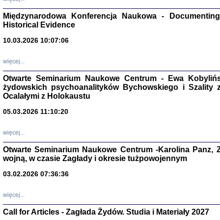
Zagłada Żyd
Międzynarodowa Konferencja Naukowa - Documenting 
Studia i Mater
Historical Evidence
nr 17, R. 202
Warszawa 20
10.03.2026 10:07:06
więcej...
Otwarte Seminarium Naukowe Centrum - Ewa Kobylińsk
żydowskich psychoanalityków Bychowskiego i Szality z 
NIE WIEMY CO PRZY
Ocalałymi z Holokaustu
Dziennik p
Moszek Baum, oprac. Barb
05.03.2026 11:10:20
więcej...
Otwarte Seminarium Naukowe Centrum -Karolina Panz, Z
wojną, w czasie Zagłady i okresie tużpowojennym
Zagłada Żyd
03.02.2026 07:36:36
Studia i Mater
nr 16, R. 202
Warszawa 20
więcej...
Call for Articles - Zagłada Żydów. Studia i Materiały 2027