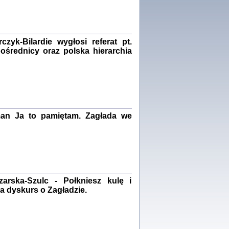
Zagłada Żydów.
Studia i Materiały
nr 18, R. 2022
Warszawa 2022
yk-Bilardie wygłosi referat pt.
pośrednicy oraz polska hierarchia
 iluzję, że żyjemy …
iętniki z Galicji Wschodniej
iszewa), Urman Jerzy Feliks, Strassler Szymon,
man Ja to pamiętam. Zagłada we
ndra Bańkowska
2
PAMIĘTNIK
Kalman Rotgeber
dra Bańkowska, wstęp Jacek Leociak
rska-Szulc - Połkniesz kulę i
Warszawa 2021
a dyskurs o Zagładzie.