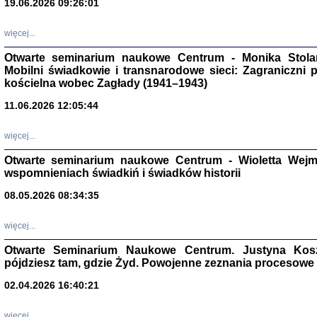
19.06.2026 09:26:01
więcej...
Otwarte seminarium naukowe Centrum - Monika Stolarcz
Mobilni świadkowie i transnarodowe sieci: Zagraniczni 
kościelna wobec Zagłady (1941–1943)
11.06.2026 12:05:44
Znowu mieliśmy
Dzienniki i pam
więcej...
Binder Elza (El
Wagner Rózia
Otwarte seminarium naukowe Centrum - Wioletta Wej
oprac. Aleksa
wspomnieniach świadkiń i świadków historii
Warszawa 202
08.05.2026 08:34:35
więcej...
oprac. Aleksan
Otwarte Seminarium Naukowe Centrum. Justyna Kosza
pójdziesz tam, gdzie Żyd. Powojenne zeznania procesowe 
02.04.2026 16:40:21
więcej...