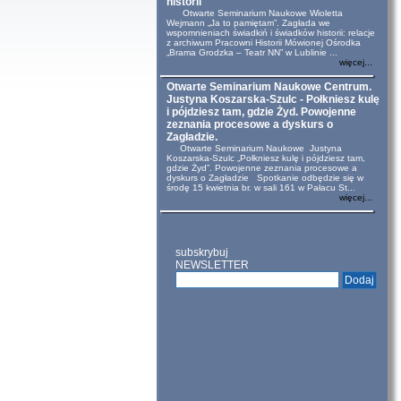
historii
Otwarte Seminarium Naukowe Wioletta
Wejmann „Ja to pamiętam”. Zagłada we
wspomnieniach świadkiń i świadków historii: relacje
z archiwum Pracowni Historii Mówionej Ośrodka
„Brama Grodzka – Teatr NN” w Lublinie ...
więcej...
Otwarte Seminarium Naukowe Centrum.
Justyna Koszarska-Szulc - Połkniesz kulę
i pójdziesz tam, gdzie Żyd. Powojenne
zeznania procesowe a dyskurs o
Zagładzie.
Otwarte Seminarium Naukowe Justyna
Koszarska-Szulc „Połkniesz kulę i pójdziesz tam,
gdzie Żyd”. Powojenne zeznania procesowe a
dyskurs o Zagładzie Spotkanie odbędzie się w
środę 15 kwietnia br. w sali 161 w Pałacu St...
więcej...
subskrybuj
NEWSLETTER