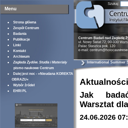
Szukaj:
Menu
Strona główna
Zespół Centrum
Badania
Centrum Badań nad Zagładą 
Publikacje
ul. Nowy Świat 72, 00-330 War
Linki
Palac Staszica pok. 120
e-mail: centrum@holocaustrese
Kontakt
Archiwum
International Summer 
Zagłada Żydów. Studia i Materiały
pismo naukowe Centrum
Dalej jest noc - »Nieudana KOREKTA
Aktualnośc
OBRAZU«
Wybór źródeł
EHRI PL
Jak bada
Warsztat dl
24.06.2026 07