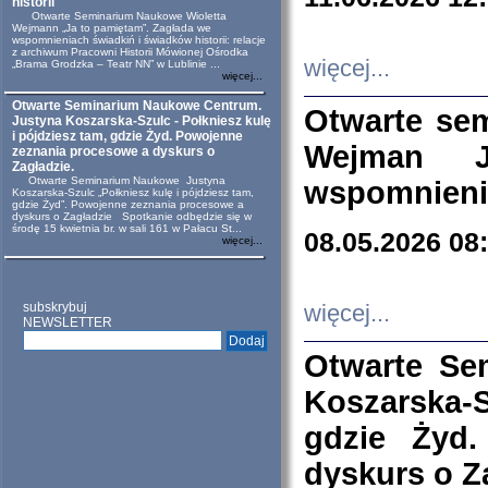
historii
Otwarte Seminarium Naukowe Wioletta
Wejmann „Ja to pamiętam”. Zagłada we
wspomnieniach świadkiń i świadków historii: relacje
z archiwum Pracowni Historii Mówionej Ośrodka
więcej...
„Brama Grodzka – Teatr NN” w Lublinie ...
więcej...
Otwarte Seminarium Naukowe Centrum.
Otwarte se
Justyna Koszarska-Szulc - Połkniesz kulę
i pójdziesz tam, gdzie Żyd. Powojenne
Wejman 
zeznania procesowe a dyskurs o
Zagładzie.
Otwarte Seminarium Naukowe Justyna
wspomnienia
Koszarska-Szulc „Połkniesz kulę i pójdziesz tam,
gdzie Żyd”. Powojenne zeznania procesowe a
dyskurs o Zagładzie Spotkanie odbędzie się w
środę 15 kwietnia br. w sali 161 w Pałacu St...
08.05.2026 08
więcej...
subskrybuj
więcej...
NEWSLETTER
Otwarte Se
Koszarska-S
gdzie Żyd
dyskurs o Z