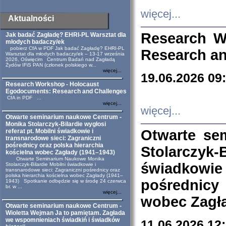
więcej...
Aktualności
Research W
Jak badać Zagładę? EHRI-PL Warsztat dla
młodych badaczy/ek
pobierz CfA w PDF Jak badać Zagładę? EHRI-PL
Research an
Warsztat dla młodych badaczy/ek – 13-17 września
2026, Oświęcim Centrum Badań nad Zagładą
Żydów IFiS PAN (członek polskiego w...
więcej...
19.06.2026 09
Research Workshop - Holocaust
Egodocuments: Research and Challenges
CfA in PDF ...
więcej...
więcej...
Otwarte seminarium naukowe Centrum -
Monika Stolarczyk-Bilardie wygłosi
Otwarte se
referat pt. Mobilni świadkowie i
transnarodowe sieci: Zagraniczni
pośrednicy oraz polska hierarchia
Stolarczyk-
kościelna wobec Zagłady (1941–1943)
Otwarte Seminarium Naukowe Monika
świadkowie
Stolarczyk-Bilardie Mobilni świadkowie i
transnarodowe sieci: Zagraniczni pośrednicy oraz
polska hierarchia kościelna wobec Zagłady (1941–
pośrednicy
1943) Spotkanie odbędzie się w środę 24 czerwca
br. w ...
więcej...
wobec Zagła
Otwarte seminarium naukowe Centrum -
Wioletta Wejman Ja to pamiętam. Zagłada
we wspomnieniach świadkiń i świadków
11.06.2026 12