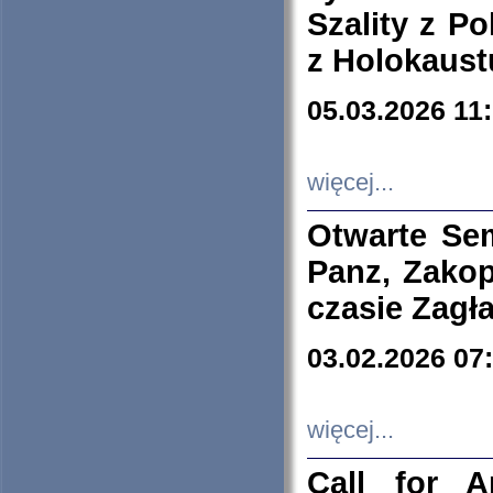
Szality z Po
z Holokaust
05.03.2026 11
więcej...
Otwarte Se
Panz, Zakop
czasie Zagł
03.02.2026 07
więcej...
Call for A