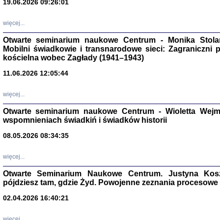
19.06.2026 09:26:01
więcej...
Otwarte seminarium naukowe Centrum - Monika Stolarcz
Mobilni świadkowie i transnarodowe sieci: Zagraniczni 
kościelna wobec Zagłady (1941–1943)
11.06.2026 12:05:44
Znowu mieliśmy
Dzienniki i pam
więcej...
Binder Elza (El
Wagner Rózia
Otwarte seminarium naukowe Centrum - Wioletta Wej
oprac. Aleksa
wspomnieniach świadkiń i świadków historii
Warszawa 202
08.05.2026 08:34:35
więcej...
oprac. Aleksan
Otwarte Seminarium Naukowe Centrum. Justyna Kosza
pójdziesz tam, gdzie Żyd. Powojenne zeznania procesowe 
02.04.2026 16:40:21
więcej...