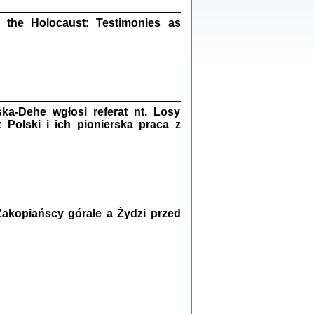
ów.
the Holocaust: Testimonies as
iały
1
21
a-Dehe wgłosi referat nt. Losy
Polski i ich pionierska praca z
NIESIE NAM KOLEJNA GODZINA ...
isany w ukryciu w latach 1943-1944
ara Engelking, tłum. z jidysz Monika
Polit
Warszawa 2020
akopiańscy górale a Żydzi przed
ów.
iały
0
20