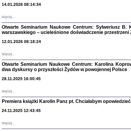
14.01.2026 08:14:34
Aryjs
więcej...
Otwarte Seminarium Naukowe Centrum: Sylweriusz B. K
Sewek O
warszawskiego – ucieleśnione doświadczenie przestrzeni
12.01.2026 08:18:24
więcej...
Otwarte Seminarium Naukowe Centrum: Karolina Koprow
PISZĄC
dwa dyskursy o przyszłości Żydów w powojennej Polsce
'z Dzie
Józef Zelkowicz, tłum.
28.11.2025 16:00:45
więcej...
Premiera książki Karolin Panz pt. Chciałabym opowiedzieć 
CZYTAJĄC GAZ
24.11.2025 12:43:45
Dziennik pisa
Jakub Hochbe
Warszawa 201
więcej...