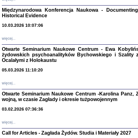
Zagłada Żyd
Międzynarodowa Konferencja Naukowa - Documenting 
Studia i Mater
Historical Evidence
nr 17, R. 202
Warszawa 20
10.03.2026 10:07:06
więcej...
Otwarte Seminarium Naukowe Centrum - Ewa Kobylińsk
żydowskich psychoanalityków Bychowskiego i Szality z 
NIE WIEMY CO PRZY
Ocalałymi z Holokaustu
Dziennik p
Moszek Baum, oprac. Barb
05.03.2026 11:10:20
więcej...
Otwarte Seminarium Naukowe Centrum -Karolina Panz, Z
wojną, w czasie Zagłady i okresie tużpowojennym
Zagłada Żyd
03.02.2026 07:36:36
Studia i Mater
nr 16, R. 202
Warszawa 20
więcej...
Call for Articles - Zagłada Żydów. Studia i Materiały 2027