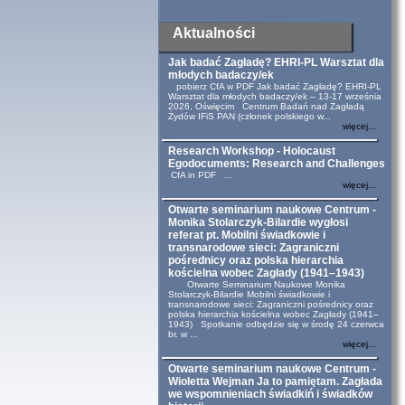
Aktualności
Jak badać Zagładę? EHRI-PL Warsztat dla
młodych badaczy/ek
pobierz CfA w PDF Jak badać Zagładę? EHRI-PL
Warsztat dla młodych badaczy/ek – 13-17 września
2026, Oświęcim Centrum Badań nad Zagładą
Żydów IFiS PAN (członek polskiego w...
więcej...
Research Workshop - Holocaust
Egodocuments: Research and Challenges
CfA in PDF ...
więcej...
Otwarte seminarium naukowe Centrum -
Monika Stolarczyk-Bilardie wygłosi
referat pt. Mobilni świadkowie i
transnarodowe sieci: Zagraniczni
pośrednicy oraz polska hierarchia
kościelna wobec Zagłady (1941–1943)
Otwarte Seminarium Naukowe Monika
Stolarczyk-Bilardie Mobilni świadkowie i
transnarodowe sieci: Zagraniczni pośrednicy oraz
polska hierarchia kościelna wobec Zagłady (1941–
1943) Spotkanie odbędzie się w środę 24 czerwca
br. w ...
więcej...
Otwarte seminarium naukowe Centrum -
Wioletta Wejman Ja to pamiętam. Zagłada
we wspomnieniach świadkiń i świadków