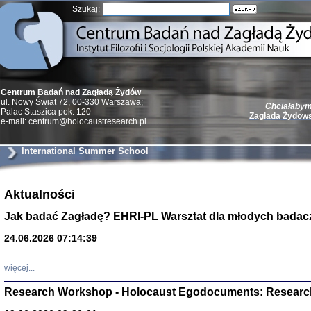
Szukaj:
Centrum Badań nad Zagładą Żydów
Chciałabym 
ul. Nowy Świat 72, 00-330 Warszawa;
Zagłada Żydow
Palac Staszica pok. 120
e-mail: centrum@holocaustresearch.pl
International Summer School
Aktualności
Żydzi w walc
Germany 193
Jak badać Zagładę? EHRI-PL Warsztat dla młodych badac
Natalia Aleksiun, 
Deborah Dash Moor
Turski, Laurence 
24.06.2026 07:14:39
(Arkadij Zelcer)
red. Krzysztof Pe
Warszawa 20
więcej...
Research Workshop - Holocaust Egodocuments: Researc