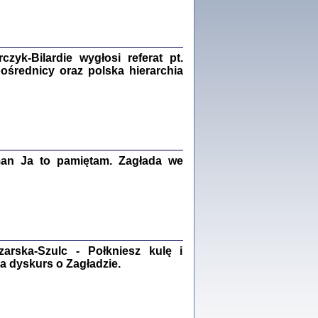
Zagłada Żydów.
Studia i Materiały
nr 18, R. 2022
Warszawa 2022
yk-Bilardie wygłosi referat pt.
pośrednicy oraz polska hierarchia
 iluzję, że żyjemy …
iętniki z Galicji Wschodniej
iszewa), Urman Jerzy Feliks, Strassler Szymon,
man Ja to pamiętam. Zagłada we
ndra Bańkowska
2
PAMIĘTNIK
Kalman Rotgeber
dra Bańkowska, wstęp Jacek Leociak
rska-Szulc - Połkniesz kulę i
Warszawa 2021
a dyskurs o Zagładzie.