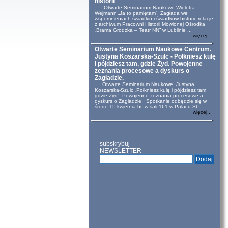
historii
Otwarte Seminarium Naukowe Wioletta
Wejmann „Ja to pamiętam”. Zagłada we
wspomnieniach świadkiń i świadków historii: relacje
z archiwum Pracowni Historii Mówionej Ośrodka
„Brama Grodzka – Teatr NN” w Lublinie ...
więcej...
Otwarte Seminarium Naukowe Centrum.
Justyna Koszarska-Szulc - Połkniesz kulę
i pójdziesz tam, gdzie Żyd. Powojenne
zeznania procesowe a dyskurs o
Zagładzie.
Otwarte Seminarium Naukowe Justyna
Koszarska-Szulc „Połkniesz kulę i pójdziesz tam,
gdzie Żyd”. Powojenne zeznania procesowe a
dyskurs o Zagładzie Spotkanie odbędzie się w
środę 15 kwietnia br. w sali 161 w Pałacu St...
więcej...
subskrybuj
NEWSLETTER