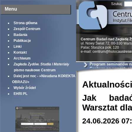
Szukaj:
Menu
Strona główna
Zespół Centrum
Badania
Centrum Badań nad Zagładą 
Publikacje
ul. Nowy Świat 72, 00-330 War
Linki
Palac Staszica pok. 120
e-mail: centrum@holocaustrese
Kontakt
Archiwum
Program seminariów 
Zagłada Żydów. Studia i Materiały
Centrum na semestr z
pismo naukowe Centrum
Dalej jest noc - »Nieudana KOREKTA
Aktualnośc
OBRAZU«
Wybór źródeł
EHRI PL
Jak bada
Warsztat dl
24.06.2026 07