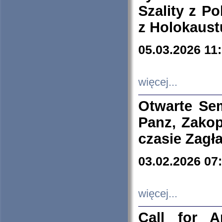
Szality z Po
z Holokaust
05.03.2026 11
więcej...
Otwarte Se
Panz, Zakop
czasie Zagł
03.02.2026 07
więcej...
Call for A