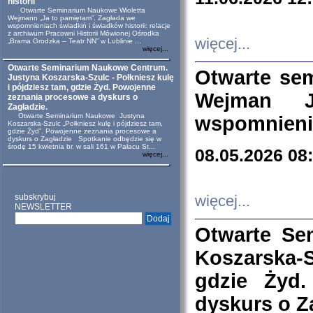
historii
Otwarte Seminarium Naukowe Wioletta
Wejmann „Ja to pamiętam”. Zagłada we
wspomnieniach świadkiń i świadków historii: relacje
z archiwum Pracowni Historii Mówionej Ośrodka
więcej...
„Brama Grodzka – Teatr NN” w Lublinie ...
więcej...
Otwarte Seminarium Naukowe Centrum.
Otwarte se
Justyna Koszarska-Szulc - Połkniesz kulę
i pójdziesz tam, gdzie Żyd. Powojenne
Wejman 
zeznania procesowe a dyskurs o
Zagładzie.
Otwarte Seminarium Naukowe Justyna
wspomnienia
Koszarska-Szulc „Połkniesz kulę i pójdziesz tam,
gdzie Żyd”. Powojenne zeznania procesowe a
dyskurs o Zagładzie Spotkanie odbędzie się w
środę 15 kwietnia br. w sali 161 w Pałacu St...
08.05.2026 08
więcej...
subskrybuj
więcej...
NEWSLETTER
Otwarte Se
Koszarska-S
gdzie Żyd
dyskurs o Z