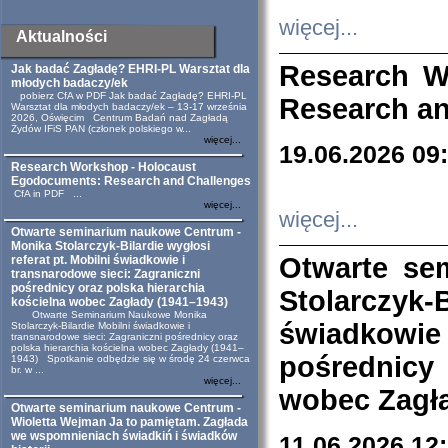
więcej...
Aktualności
Research W
Jak badać Zagładę? EHRI-PL Warsztat dla
młodych badaczy/ek
pobierz CfA w PDF Jak badać Zagładę? EHRI-PL
Research an
Warsztat dla młodych badaczy/ek – 13-17 września
2026, Oświęcim Centrum Badań nad Zagładą
Żydów IFiS PAN (członek polskiego w...
więcej...
19.06.2026 09
Research Workshop - Holocaust
Egodocuments: Research and Challenges
CfA in PDF ...
więcej...
więcej...
Otwarte seminarium naukowe Centrum -
Monika Stolarczyk-Bilardie wygłosi
Otwarte se
referat pt. Mobilni świadkowie i
transnarodowe sieci: Zagraniczni
pośrednicy oraz polska hierarchia
Stolarczyk-
kościelna wobec Zagłady (1941–1943)
Otwarte Seminarium Naukowe Monika
świadkowie
Stolarczyk-Bilardie Mobilni świadkowie i
transnarodowe sieci: Zagraniczni pośrednicy oraz
polska hierarchia kościelna wobec Zagłady (1941–
pośrednicy
1943) Spotkanie odbędzie się w środę 24 czerwca
br. w ...
więcej...
wobec Zagła
Otwarte seminarium naukowe Centrum -
Wioletta Wejman Ja to pamiętam. Zagłada
we wspomnieniach świadkiń i świadków
11.06.2026 12