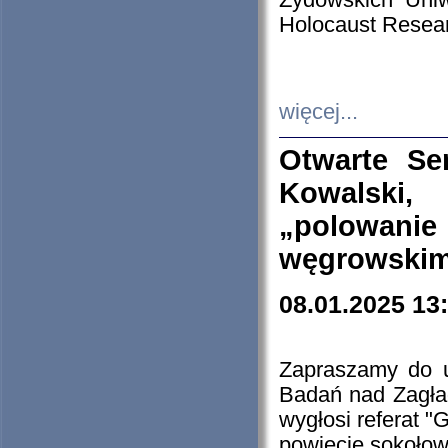
Żydowskich Uniw
Holocaust Resear
więcej...
Otwarte Se
Kowalski, 
„polowanie
węgrowskim.
08.01.2025 13
Zapraszamy do 
Badań nad Zagła
wygłosi referat "
powiecie sokołow