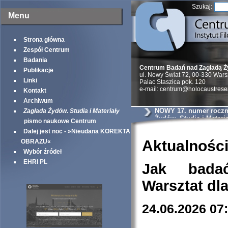
Szukaj:
Menu
Strona główna
Zespół Centrum
Badania
Centrum Badań nad Zagładą 
Publikacje
ul. Nowy Świat 72, 00-330 War
Linki
Palac Staszica pok. 120
e-mail: centrum@holocaustrese
Kontakt
Archiwum
NOWY 17. numer roczni
Zagłada Żydów. Studia i Materiały
Żydów. Studia i Materia
pismo naukowe Centrum
Dalej jest noc - »Nieudana KOREKTA
Aktualnośc
OBRAZU«
Wybór źródeł
EHRI PL
Jak bada
Warsztat dl
24.06.2026 07