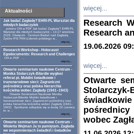
więcej...
Aktualności
Research W
Jak badać Zagładę? EHRI-PL Warsztat dla
młodych badaczy/ek
pobierz CfA w PDF Jak badać Zagładę? EHRI-PL
Research an
Warsztat dla młodych badaczy/ek – 13-17 września
2026, Oświęcim Centrum Badań nad Zagładą
Żydów IFiS PAN (członek polskiego w...
więcej...
19.06.2026 09
Research Workshop - Holocaust
Egodocuments: Research and Challenges
CfA in PDF ...
więcej...
więcej...
Otwarte seminarium naukowe Centrum -
Monika Stolarczyk-Bilardie wygłosi
Otwarte se
referat pt. Mobilni świadkowie i
transnarodowe sieci: Zagraniczni
pośrednicy oraz polska hierarchia
Stolarczyk-
kościelna wobec Zagłady (1941–1943)
Otwarte Seminarium Naukowe Monika
świadkowie
Stolarczyk-Bilardie Mobilni świadkowie i
transnarodowe sieci: Zagraniczni pośrednicy oraz
polska hierarchia kościelna wobec Zagłady (1941–
pośrednicy
1943) Spotkanie odbędzie się w środę 24 czerwca
br. w ...
więcej...
wobec Zagła
Otwarte seminarium naukowe Centrum -
Wioletta Wejman Ja to pamiętam. Zagłada
we wspomnieniach świadkiń i świadków
11.06.2026 12