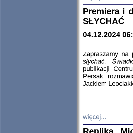
Premiera i
SŁYCHAĆ
04.12.2024 06
Zapraszamy na p
słychać. Świad
publikacji Cen
Persak rozmawi
Jackiem Leociaki
więcej...
Replika Mi