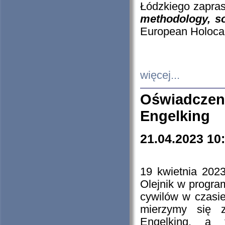
Łódzkiego zapras
methodology, so
European Holocau
więcej...
Oświadczen
Engelking
21.04.2023 10
19 kwietnia 2023
Olejnik w progra
cywilów w czasie
mierzymy się z
Engelking, a 