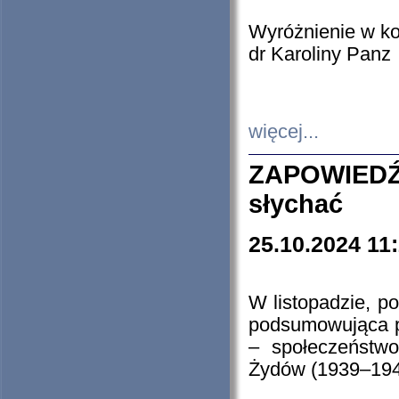
Wyróżnienie w k
dr Karoliny Panz
więcej...
ZAPOWIEDŹ
słychać
25.10.2024 11
W listopadzie, p
podsumowująca p
– społeczeństw
Żydów (1939–194