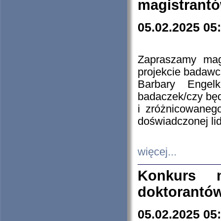
magistrantó
05.02.2025 05
Zapraszamy mag
projekcie badaw
Barbary Engel
badaczek/czy będ
i zróżnicowaneg
doświadczonej lid
więcej...
Konkurs n
doktorantó
05.02.2025 05