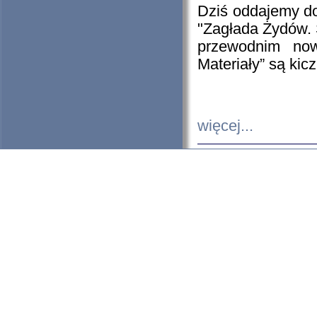
Dziś oddajemy 
"Zagłada Żydów. 
przewodnim now
Materiały” są kic
więcej...