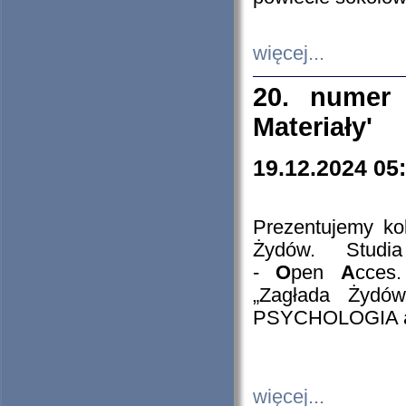
więcej...
20. numer 
Materiały'
19.12.2024 05
Prezentujemy kol
Żydów. Stud
-
O
pen
A
cces
„Zagłada Żydów
PSYCHOLOGIA 
więcej...