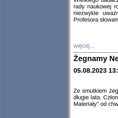
Wielkiego badacz
rady naukowej ro
niezwykle uważn
Profesora słowam
więcej...
Żegnamy Ne
05.08.2023 13
Ze smutkiem żeg
długie lata. Czł
Materiały" od chw