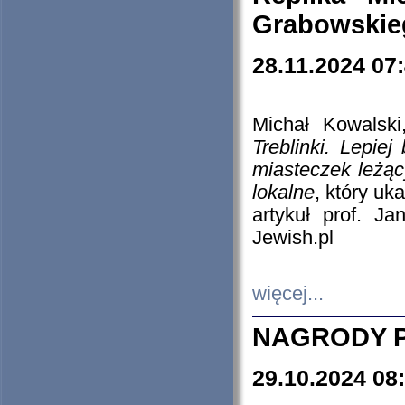
Grabowskieg
28.11.2024 07
Michał Kowalski
Treblinki. Lepie
miasteczek leżąc
lokalne
, który uk
artykuł prof. J
Jewish.pl
więcej...
NAGRODY P
29.10.2024 08