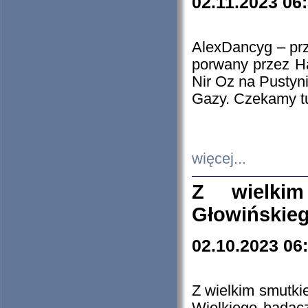
02.11.2023 06
AlexDancyg – przy
porwany przez H
Nir Oz na Pustyn
Gazy. Czekamy tu
więcej...
Z wielki
Głowińskie
02.10.2023 06
Z wielkim smutki