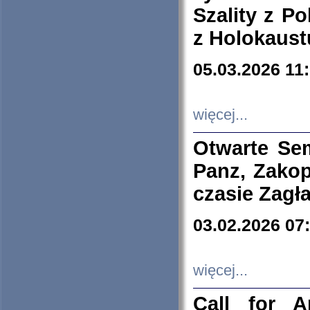
Szality z Po
z Holokaust
05.03.2026 11
więcej...
Otwarte Se
Panz, Zakop
czasie Zagł
03.02.2026 07
więcej...
Call for A