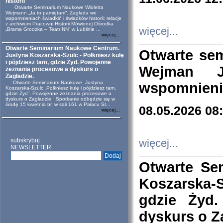
historii
Otwarte Seminarium Naukowe Wioletta
Wejmann „Ja to pamiętam”. Zagłada we
wspomnieniach świadkiń i świadków historii: relacje
z archiwum Pracowni Historii Mówionej Ośrodka
więcej...
„Brama Grodzka – Teatr NN” w Lublinie ...
więcej...
Otwarte Seminarium Naukowe Centrum.
Otwarte se
Justyna Koszarska-Szulc - Połkniesz kulę
i pójdziesz tam, gdzie Żyd. Powojenne
Wejman 
zeznania procesowe a dyskurs o
Zagładzie.
Otwarte Seminarium Naukowe Justyna
wspomnienia
Koszarska-Szulc „Połkniesz kulę i pójdziesz tam,
gdzie Żyd”. Powojenne zeznania procesowe a
dyskurs o Zagładzie Spotkanie odbędzie się w
środę 15 kwietnia br. w sali 161 w Pałacu St...
08.05.2026 08
więcej...
subskrybuj
więcej...
NEWSLETTER
Otwarte Se
Koszarska-S
gdzie Żyd
dyskurs o Z