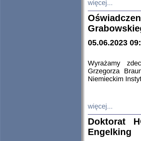
więcej...
Oświadczen
Grabowskie
05.06.2023 09
Wyrażamy zdecy
Grzegorza Brau
Niemieckim Insty
więcej...
Doktorat H
Engelking