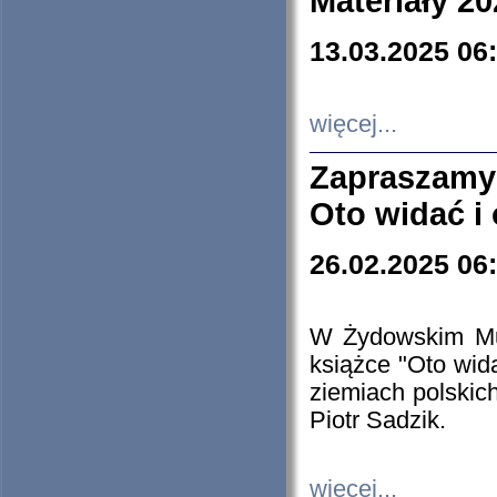
Materiały 20
13.03.2025 06
więcej...
Zapraszamy
Oto widać i
26.02.2025 06
W Żydowskim Muz
książce "Oto wid
ziemiach polski
Piotr Sadzik.
więcej...