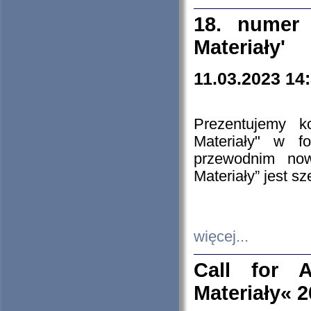
18. numer 
Materiały'
11.03.2023 14
Prezentujemy k
Materiały" w 
przewodnim now
Materiały” jest s
więcej...
Call for A
Materiały« 