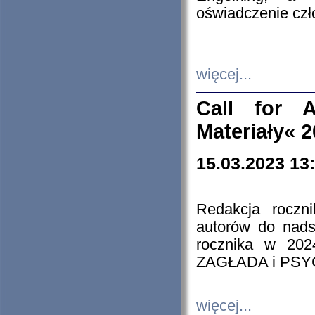
oświadczenie cz
więcej...
Call for A
Materiały« 
15.03.2023 13
Redakcja roczn
autorów do nads
rocznika w 202
ZAGŁADA i PS
więcej...