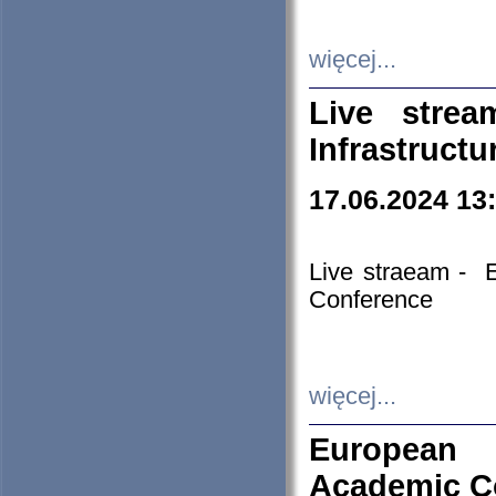
więcej...
Live stre
Infrastruct
17.06.2024 13
Live straeam - 
Conference
więcej...
European H
Academic C