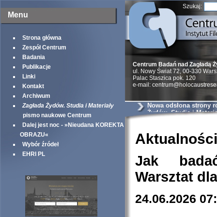
Szukaj:
Menu
Strona główna
Zespół Centrum
Badania
Centrum Badań nad Zagładą 
Publikacje
ul. Nowy Świat 72, 00-330 War
Linki
Palac Staszica pok. 120
e-mail: centrum@holocaustrese
Kontakt
Archiwum
Nowa odsłona strony r
Zagłada Żydów. Studia i Materiały
Żydów. Studia i Materia
pismo naukowe Centrum
Dalej jest noc - »Nieudana KOREKTA
Aktualnośc
OBRAZU«
Wybór źródeł
EHRI PL
Jak bada
Warsztat dl
24.06.2026 07