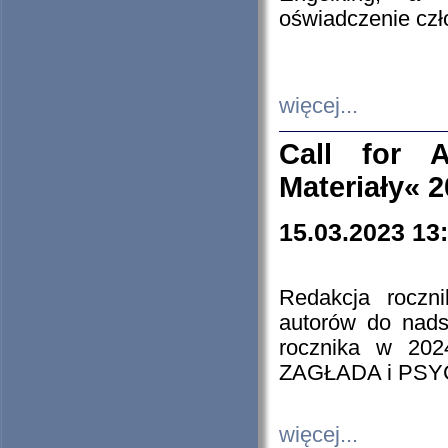
oświadczenie cz
więcej...
Call for A
Materiały« 
15.03.2023 13
Redakcja roczn
autorów do nads
rocznika w 202
ZAGŁADA i PS
więcej...