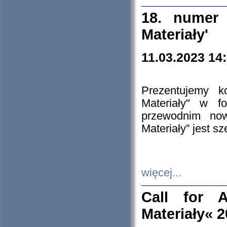
18. numer 
Materiały'
11.03.2023 14
Prezentujemy k
Materiały" w 
przewodnim now
Materiały” jest s
więcej...
Call for A
Materiały« 