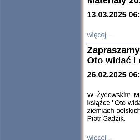
Materiały 20
13.03.2025 06
więcej...
Zapraszamy
Oto widać i
26.02.2025 06
W Żydowskim Muz
książce "Oto wid
ziemiach polski
Piotr Sadzik.
więcej...