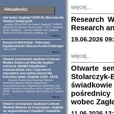
więcej...
Aktualności
Research W
Jak badać Zagładę? EHRI-PL Warsztat dla
młodych badaczy/ek
pobierz CfA w PDF Jak badać Zagładę? EHRI-PL
Research an
Warsztat dla młodych badaczy/ek – 13-17 września
2026, Oświęcim Centrum Badań nad Zagładą
Żydów IFiS PAN (członek polskiego w...
więcej...
19.06.2026 09
Research Workshop - Holocaust
Egodocuments: Research and Challenges
CfA in PDF ...
więcej...
więcej...
Otwarte seminarium naukowe Centrum -
Monika Stolarczyk-Bilardie wygłosi
Otwarte se
referat pt. Mobilni świadkowie i
transnarodowe sieci: Zagraniczni
pośrednicy oraz polska hierarchia
Stolarczyk-
kościelna wobec Zagłady (1941–1943)
Otwarte Seminarium Naukowe Monika
świadkowie
Stolarczyk-Bilardie Mobilni świadkowie i
transnarodowe sieci: Zagraniczni pośrednicy oraz
polska hierarchia kościelna wobec Zagłady (1941–
pośrednicy
1943) Spotkanie odbędzie się w środę 24 czerwca
br. w ...
więcej...
wobec Zagła
Otwarte seminarium naukowe Centrum -
Wioletta Wejman Ja to pamiętam. Zagłada
we wspomnieniach świadkiń i świadków
11.06.2026 12