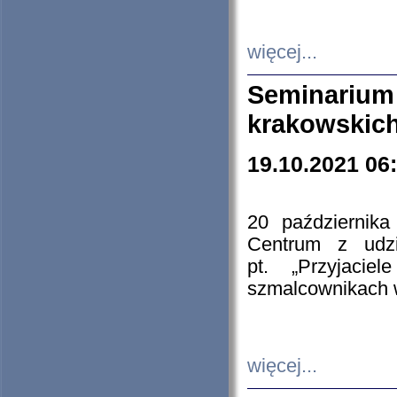
więcej...
Seminarium
krakowskich
19.10.2021 06
20 październik
Centrum z udzia
pt. „Przyjacie
szmalcownikach
więcej...