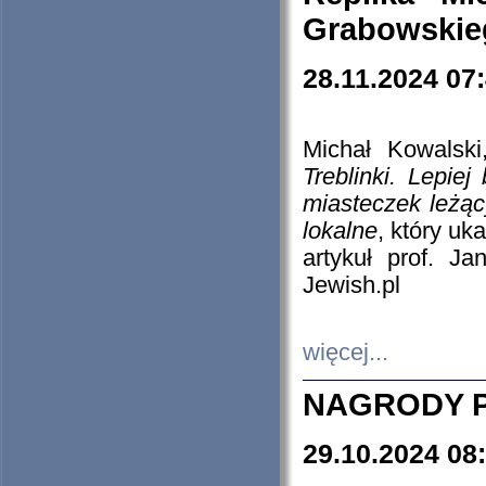
Grabowskieg
28.11.2024 07
Michał Kowalski
Treblinki. Lepie
miasteczek leżąc
lokalne
, który uk
artykuł prof. J
Jewish.pl
więcej...
NAGRODY P
29.10.2024 08