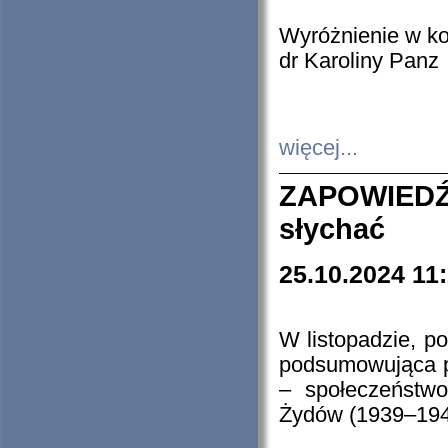
Wyróżnienie w k
dr Karoliny Panz
więcej...
ZAPOWIEDŹ
słychać
25.10.2024 11
W listopadzie, p
podsumowująca p
– społeczeństw
Żydów (1939–194