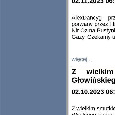
02.11.2023 06
AlexDancyg – przy
porwany przez H
Nir Oz na Pustyn
Gazy. Czekamy tu
więcej...
Z wielki
Głowińskie
02.10.2023 06
Z wielkim smutki