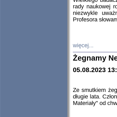
Wielkiego badacz
rady naukowej ro
niezwykle uważn
Profesora słowam
więcej...
Żegnamy Ne
05.08.2023 13
Ze smutkiem żeg
długie lata. Czł
Materiały" od chw