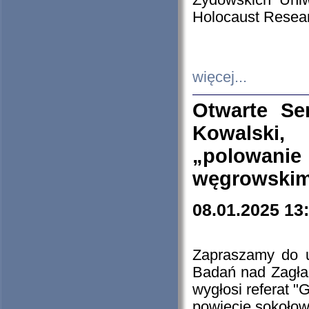
Żydowskich Uniw
Holocaust Resear
więcej...
Otwarte Se
Kowalski, 
„polowanie
węgrowskim.
08.01.2025 13
Zapraszamy do 
Badań nad Zagła
wygłosi referat "
powiecie sokołow