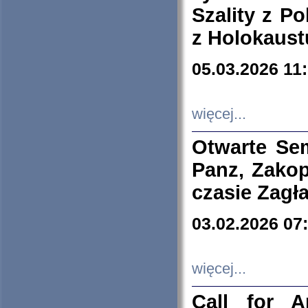
Szality z Po
z Holokaust
05.03.2026 11
więcej...
Otwarte Se
Panz, Zakop
czasie Zagł
03.02.2026 07
więcej...
Call for A