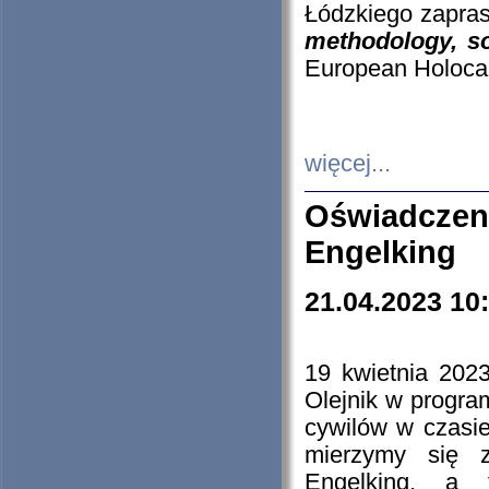
Łódzkiego zapras
methodology, so
European Holocau
więcej...
Oświadczen
Engelking
21.04.2023 10
19 kwietnia 2023
Olejnik w progra
cywilów w czasie
mierzymy się z
Engelking, a 