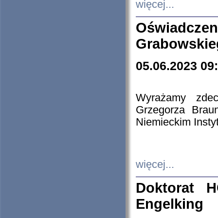
więcej...
Oświadczen
Grabowskie
05.06.2023 09
Wyrażamy zdecy
Grzegorza Brau
Niemieckim Insty
więcej...
Doktorat H
Engelking