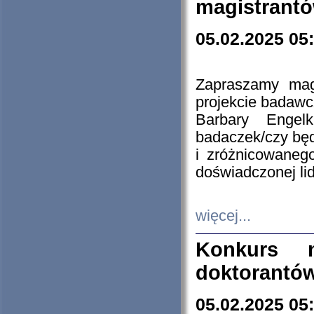
magistrantó
05.02.2025 05
Zapraszamy mag
projekcie badaw
Barbary Engel
badaczek/czy będ
i zróżnicowaneg
doświadczonej lid
więcej...
Konkurs n
doktorantó
05.02.2025 05