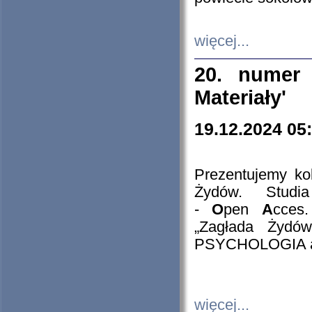
więcej...
20. numer 
Materiały'
19.12.2024 05
Prezentujemy kol
Żydów. Stud
-
O
pen
A
cces
„Zagłada Żydów
PSYCHOLOGIA 
więcej...