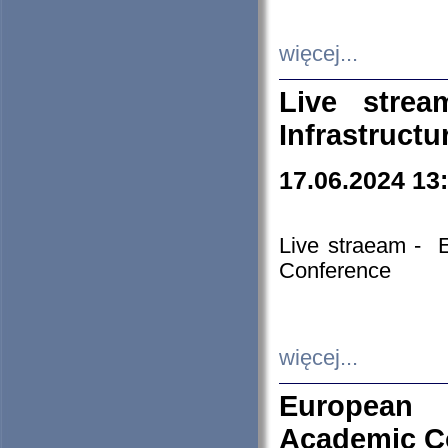
więcej...
Live stre
Infrastruct
17.06.2024 13
Live straeam - 
Conference
więcej...
European H
Academic C