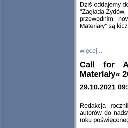
Dziś oddajemy 
"Zagłada Żydów. 
przewodnim now
Materiały” są kic
więcej...
Call for A
Materiały« 
29.10.2021 09
Redakcja roczn
autorów do nads
roku poświęcone