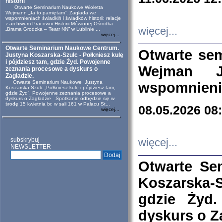
historii
Otwarte Seminarium Naukowe Wioletta
Wejmann „Ja to pamiętam”. Zagłada we
wspomnieniach świadkiń i świadków historii: relacje
z archiwum Pracowni Historii Mówionej Ośrodka
więcej...
„Brama Grodzka – Teatr NN” w Lublinie ...
więcej...
Otwarte Seminarium Naukowe Centrum.
Otwarte se
Justyna Koszarska-Szulc - Połkniesz kulę
i pójdziesz tam, gdzie Żyd. Powojenne
Wejman 
zeznania procesowe a dyskurs o
Zagładzie.
Otwarte Seminarium Naukowe Justyna
wspomnienia
Koszarska-Szulc „Połkniesz kulę i pójdziesz tam,
gdzie Żyd”. Powojenne zeznania procesowe a
dyskurs o Zagładzie Spotkanie odbędzie się w
środę 15 kwietnia br. w sali 161 w Pałacu St...
08.05.2026 08
więcej...
subskrybuj
więcej...
NEWSLETTER
Otwarte Se
Koszarska-S
gdzie Żyd
dyskurs o Z