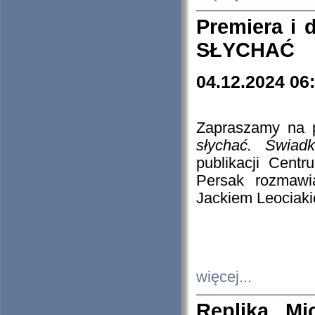
Premiera i
SŁYCHAĆ
04.12.2024 06
Zapraszamy na p
słychać. Świad
publikacji Cen
Persak rozmawi
Jackiem Leociaki
więcej...
Replika Mi