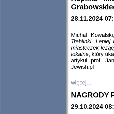
Grabowskieg
28.11.2024 07
Michał Kowalski
Treblinki. Lepie
miasteczek leżąc
lokalne
, który uk
artykuł prof. J
Jewish.pl
więcej...
NAGRODY P
29.10.2024 08