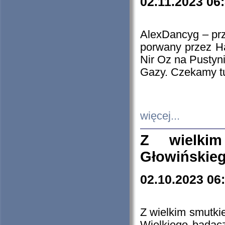
02.11.2023 06
AlexDancyg – przy
porwany przez H
Nir Oz na Pustyn
Gazy. Czekamy tu
więcej...
Z wielki
Głowińskie
02.10.2023 06
Z wielkim smutki