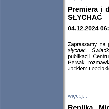
Premiera i
SŁYCHAĆ
04.12.2024 06
Zapraszamy na p
słychać. Świad
publikacji Cen
Persak rozmawi
Jackiem Leociaki
więcej...
Replika Mi