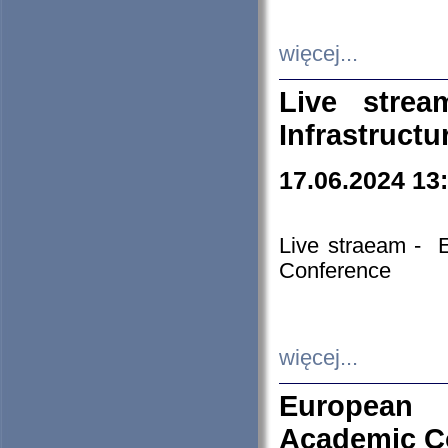
więcej...
Live stre
Infrastruct
17.06.2024 13
Live straeam - 
Conference
więcej...
European H
Academic C