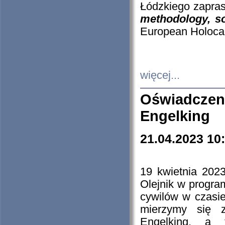
Łódzkiego zapras
methodology, so
European Holocau
więcej...
Oświadczen
Engelking
21.04.2023 10
19 kwietnia 2023
Olejnik w progra
cywilów w czasie
mierzymy się z
Engelking, a 