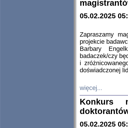
magistrantó
05.02.2025 05
Zapraszamy mag
projekcie badaw
Barbary Engel
badaczek/czy będ
i zróżnicowaneg
doświadczonej lid
więcej...
Konkurs n
doktorantó
05.02.2025 05