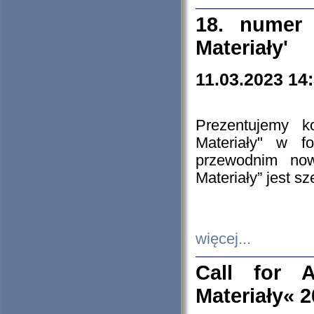
18. numer 
Materiały'
11.03.2023 14
Prezentujemy k
Materiały" w 
przewodnim now
Materiały” jest s
więcej...
Call for A
Materiały« 