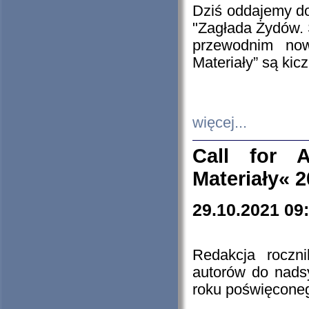
Dziś oddajemy 
"Zagłada Żydów. 
przewodnim now
Materiały” są kic
więcej...
Call for A
Materiały« 
29.10.2021 09
Redakcja roczn
autorów do nads
roku poświęcone