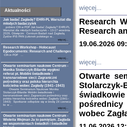
więcej...
Aktualności
Research W
Jak badać Zagładę? EHRI-PL Warsztat dla
młodych badaczy/ek
pobierz CfA w PDF Jak badać Zagładę? EHRI-PL
Research an
Warsztat dla młodych badaczy/ek – 13-17 września
2026, Oświęcim Centrum Badań nad Zagładą
Żydów IFiS PAN (członek polskiego w...
więcej...
19.06.2026 09
Research Workshop - Holocaust
Egodocuments: Research and Challenges
CfA in PDF ...
więcej...
więcej...
Otwarte seminarium naukowe Centrum -
Monika Stolarczyk-Bilardie wygłosi
Otwarte se
referat pt. Mobilni świadkowie i
transnarodowe sieci: Zagraniczni
pośrednicy oraz polska hierarchia
Stolarczyk-
kościelna wobec Zagłady (1941–1943)
Otwarte Seminarium Naukowe Monika
świadkowie
Stolarczyk-Bilardie Mobilni świadkowie i
transnarodowe sieci: Zagraniczni pośrednicy oraz
polska hierarchia kościelna wobec Zagłady (1941–
pośrednicy
1943) Spotkanie odbędzie się w środę 24 czerwca
br. w ...
więcej...
wobec Zagła
Otwarte seminarium naukowe Centrum -
Wioletta Wejman Ja to pamiętam. Zagłada
we wspomnieniach świadkiń i świadków
11.06.2026 12