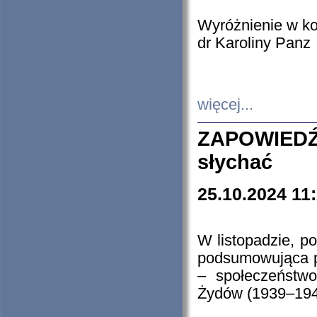
Wyróżnienie w k
dr Karoliny Panz
więcej...
ZAPOWIEDŹ
słychać
25.10.2024 11
W listopadzie, p
podsumowująca p
– społeczeństw
Żydów (1939–194