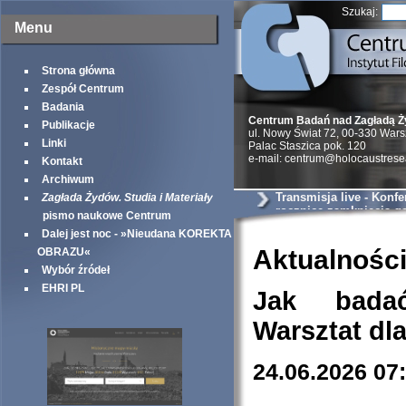
Szukaj:
Menu
Strona główna
Zespół Centrum
Badania
Centrum Badań nad Zagładą 
Publikacje
ul. Nowy Świat 72, 00-330 War
Linki
Palac Staszica pok. 120
e-mail: centrum@holocaustrese
Kontakt
Archiwum
Transmisja live - Konfe
Zagłada Żydów. Studia i Materiały
rocznicę zamknięcia ge
pismo naukowe Centrum
warszawskiego
Dalej jest noc - »Nieudana KOREKTA
Aktualnośc
OBRAZU«
Wybór źródeł
EHRI PL
Jak bada
Warsztat dl
24.06.2026 07