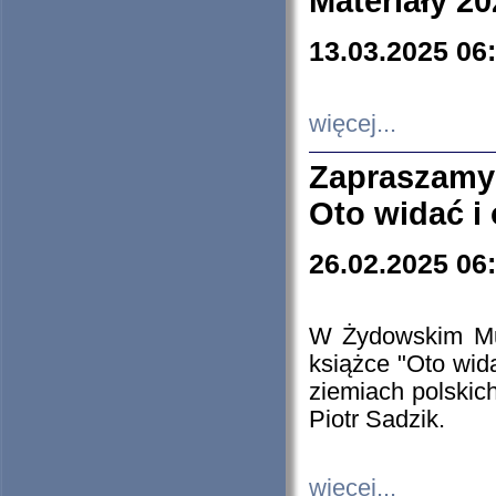
Materiały 20
13.03.2025 06
więcej...
Zapraszamy
Oto widać i
26.02.2025 06
W Żydowskim Muz
książce "Oto wid
ziemiach polski
Piotr Sadzik.
więcej...