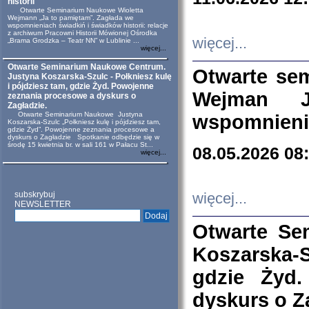
historii
Otwarte Seminarium Naukowe Wioletta
Wejmann „Ja to pamiętam”. Zagłada we
wspomnieniach świadkiń i świadków historii: relacje
z archiwum Pracowni Historii Mówionej Ośrodka
więcej...
„Brama Grodzka – Teatr NN” w Lublinie ...
więcej...
Otwarte Seminarium Naukowe Centrum.
Otwarte se
Justyna Koszarska-Szulc - Połkniesz kulę
i pójdziesz tam, gdzie Żyd. Powojenne
Wejman 
zeznania procesowe a dyskurs o
Zagładzie.
Otwarte Seminarium Naukowe Justyna
wspomnienia
Koszarska-Szulc „Połkniesz kulę i pójdziesz tam,
gdzie Żyd”. Powojenne zeznania procesowe a
dyskurs o Zagładzie Spotkanie odbędzie się w
środę 15 kwietnia br. w sali 161 w Pałacu St...
08.05.2026 08
więcej...
subskrybuj
więcej...
NEWSLETTER
Otwarte Se
Koszarska-S
gdzie Żyd
dyskurs o Z