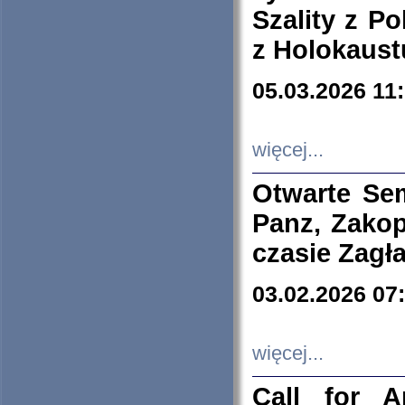
Szality z Po
z Holokaust
05.03.2026 11
więcej...
Otwarte Se
Panz, Zakop
czasie Zagł
03.02.2026 07
więcej...
Call for A