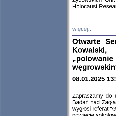
Żydowskich Uniw
Holocaust Resear
więcej...
Otwarte Se
Kowalski, 
„polowanie
węgrowskim.
08.01.2025 13
Zapraszamy do 
Badań nad Zagła
wygłosi referat "
powiecie sokołow