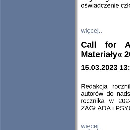
oświadczenie cz
więcej...
Call for A
Materiały« 
15.03.2023 13
Redakcja roczn
autorów do nads
rocznika w 202
ZAGŁADA i PS
więcej...