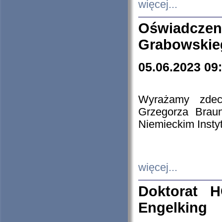
więcej...
Oświadczen
Grabowskie
05.06.2023 09
Wyrażamy zdecy
Grzegorza Brau
Niemieckim Insty
więcej...
Doktorat H
Engelking