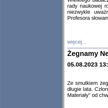
Wielkiego badacz
rady naukowej ro
niezwykle uważn
Profesora słowam
więcej...
Żegnamy Ne
05.08.2023 13
Ze smutkiem żeg
długie lata. Czł
Materiały" od chw