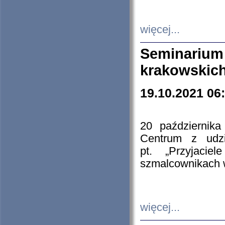
więcej...
Seminarium
krakowskich
19.10.2021 06
20 październik
Centrum z udzia
pt. „Przyjacie
szmalcownikach
więcej...