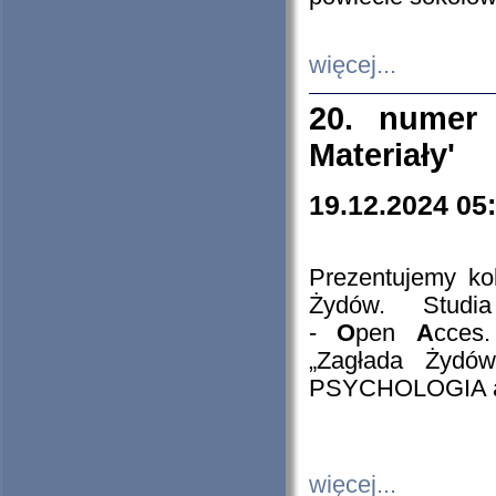
więcej...
20. numer 
Materiały'
19.12.2024 05
Prezentujemy kol
Żydów. Stud
-
O
pen
A
cces
„Zagłada Żydów
PSYCHOLOGIA 
więcej...