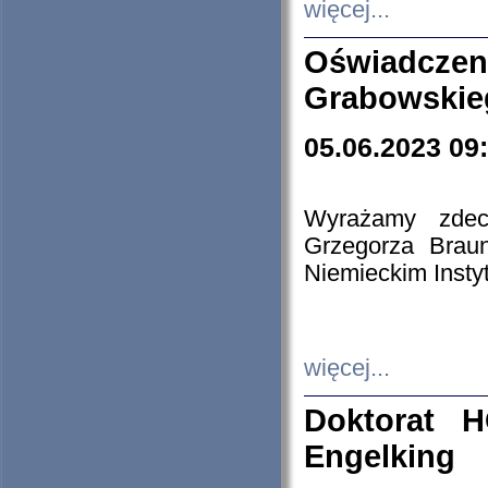
więcej...
Oświadczen
Grabowskie
05.06.2023 09
Wyrażamy zdecy
Grzegorza Brau
Niemieckim Insty
więcej...
Doktorat H
Engelking