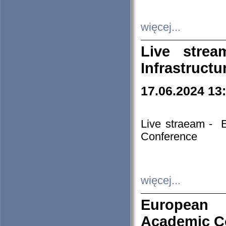
więcej...
Live stre
Infrastruct
17.06.2024 13
Live straeam - 
Conference
więcej...
European H
Academic C