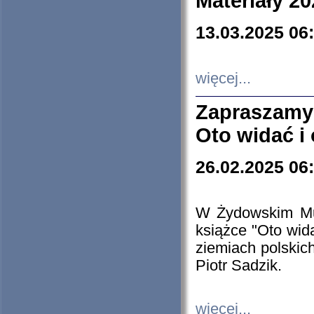
Materiały 20
13.03.2025 06
więcej...
Zapraszamy
Oto widać i
26.02.2025 06
W Żydowskim Muz
książce "Oto wid
ziemiach polski
Piotr Sadzik.
więcej...