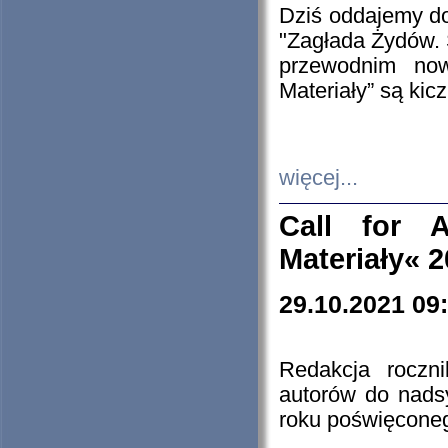
Dziś oddajemy 
"Zagłada Żydów. 
przewodnim now
Materiały” są kic
więcej...
Call for A
Materiały« 
29.10.2021 09
Redakcja roczn
autorów do nads
roku poświęcone