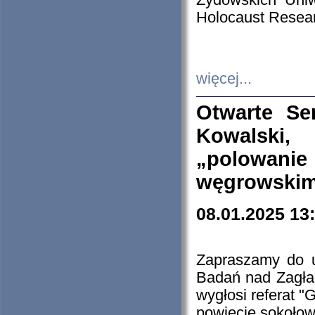
Żydowskich Uniw
Holocaust Resear
więcej...
Otwarte Se
Kowalski, 
„polowanie
węgrowskim.
08.01.2025 13
Zapraszamy do 
Badań nad Zagła
wygłosi referat "
powiecie sokołow