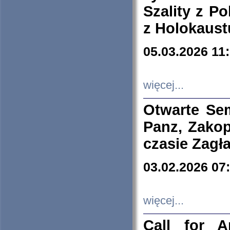
Szality z Po
z Holokaust
05.03.2026 11
więcej...
Otwarte Se
Panz, Zakop
czasie Zagł
03.02.2026 07
więcej...
Call for A