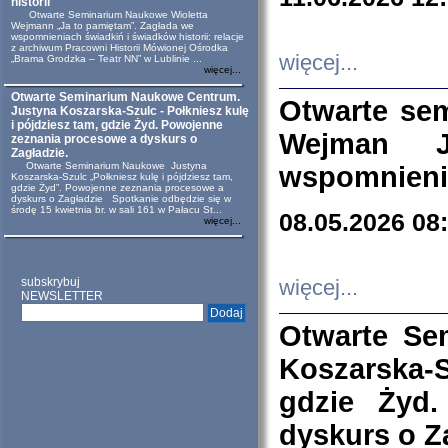
historii
Otwarte Seminarium Naukowe Wioletta
Wejmann „Ja to pamiętam”. Zagłada we
wspomnieniach świadkiń i świadków historii: relacje
z archiwum Pracowni Historii Mówionej Ośrodka
więcej...
„Brama Grodzka – Teatr NN” w Lublinie ...
więcej...
Otwarte Seminarium Naukowe Centrum.
Otwarte se
Justyna Koszarska-Szulc - Połkniesz kulę
i pójdziesz tam, gdzie Żyd. Powojenne
Wejman 
zeznania procesowe a dyskurs o
Zagładzie.
Otwarte Seminarium Naukowe Justyna
wspomnienia
Koszarska-Szulc „Połkniesz kulę i pójdziesz tam,
gdzie Żyd”. Powojenne zeznania procesowe a
dyskurs o Zagładzie Spotkanie odbędzie się w
środę 15 kwietnia br. w sali 161 w Pałacu St...
08.05.2026 08
więcej...
subskrybuj
więcej...
NEWSLETTER
Otwarte Se
Koszarska-S
gdzie Żyd
dyskurs o Z