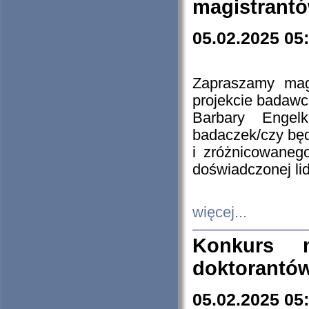
magistrantó
05.02.2025 05
Zapraszamy mag
projekcie badaw
Barbary Engel
badaczek/czy będ
i zróżnicowaneg
doświadczonej lid
więcej...
Konkurs n
doktorantó
05.02.2025 05