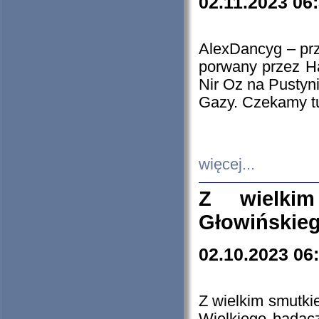
02.11.2023 06
AlexDancyg – przy
porwany przez H
Nir Oz na Pustyn
Gazy. Czekamy tu
więcej...
Z wielki
Głowińskie
02.10.2023 06
Z wielkim smutki