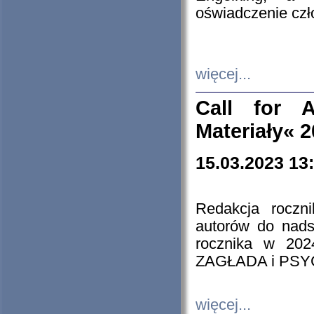
oświadczenie cz
więcej...
Call for A
Materiały« 
15.03.2023 13
Redakcja roczn
autorów do nads
rocznika w 202
ZAGŁADA i PS
więcej...