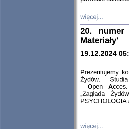
więcej...
20. numer 
Materiały'
19.12.2024 05
Prezentujemy kol
Żydów. Stud
-
O
pen
A
cces
„Zagłada Żydów
PSYCHOLOGIA 
więcej...