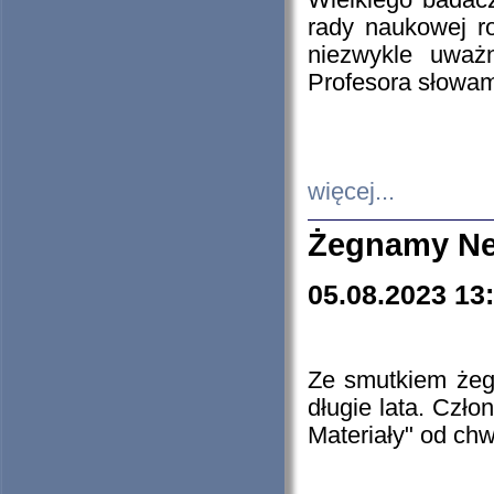
Wielkiego badacz
rady naukowej ro
niezwykle uważn
Profesora słowam
więcej...
Żegnamy Ne
05.08.2023 13
Ze smutkiem żeg
długie lata. Czł
Materiały" od chw