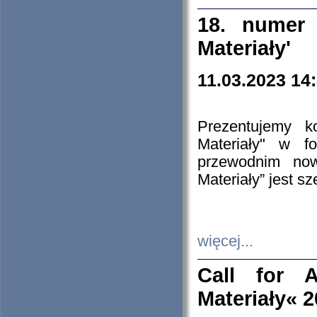
18. numer 
Materiały'
11.03.2023 14
Prezentujemy k
Materiały" w 
przewodnim now
Materiały” jest s
więcej...
Call for A
Materiały« 