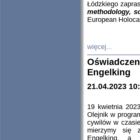
Łódzkiego zapras
methodology, so
European Holocau
więcej...
Oświadczen
Engelking
21.04.2023 10
19 kwietnia 2023
Olejnik w progra
cywilów w czasie
mierzymy się z
Engelking, a 