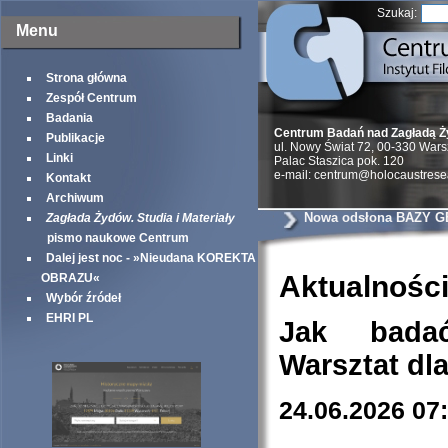
Szukaj:
Menu
Strona główna
Zespół Centrum
Badania
Centrum Badań nad Zagładą 
Publikacje
ul. Nowy Świat 72, 00-330 War
Linki
Palac Staszica pok. 120
e-mail: centrum@holocaustrese
Kontakt
Archiwum
Nowa odsłona BAZY G
Zagłada Żydów. Studia i Materiały
pismo naukowe Centrum
Dalej jest noc - »Nieudana KOREKTA
Aktualnośc
OBRAZU«
Wybór źródeł
EHRI PL
Jak bada
Warsztat dl
24.06.2026 07