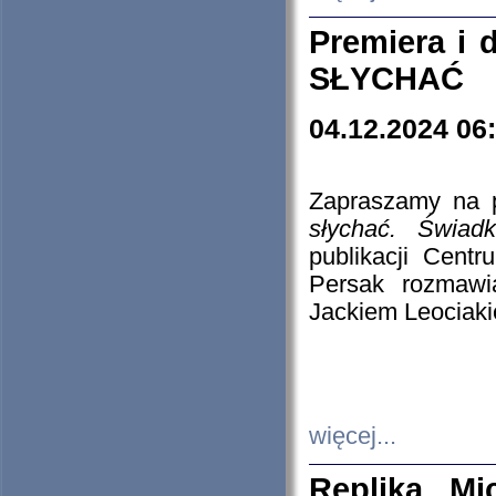
Premiera i
SŁYCHAĆ
04.12.2024 06
Zapraszamy na p
słychać. Świad
publikacji Cen
Persak rozmawi
Jackiem Leociaki
więcej...
Replika Mi