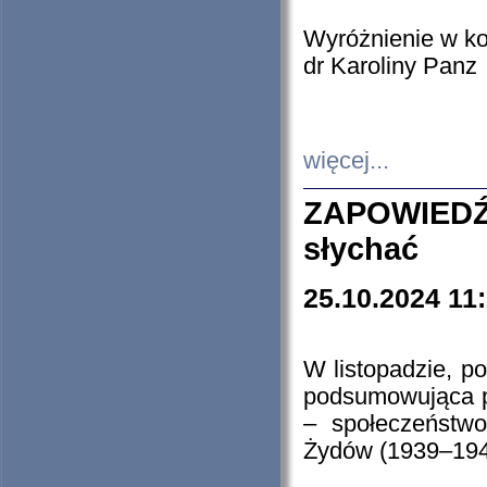
Wyróżnienie w k
dr Karoliny Panz
więcej...
ZAPOWIEDŹ
słychać
25.10.2024 11
W listopadzie, p
podsumowująca p
– społeczeństw
Żydów (1939–194