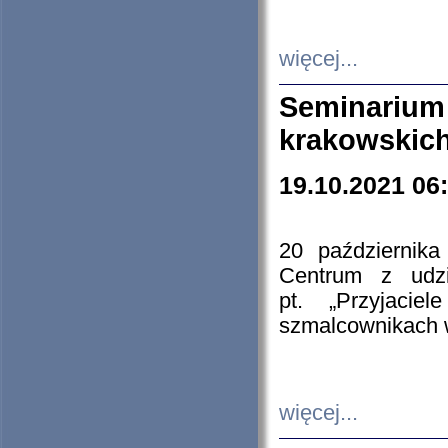
więcej...
Seminarium
krakowskich
19.10.2021 06
20 październik
Centrum z udzia
pt. „Przyjacie
szmalcownikach
więcej...