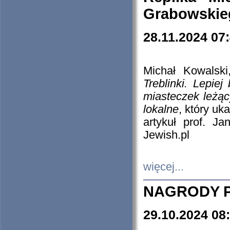
Grabowskieg
28.11.2024 07
Michał Kowalski
Treblinki. Lepie
miasteczek leżąc
lokalne
, który uk
artykuł prof. J
Jewish.pl
więcej...
NAGRODY P
29.10.2024 08