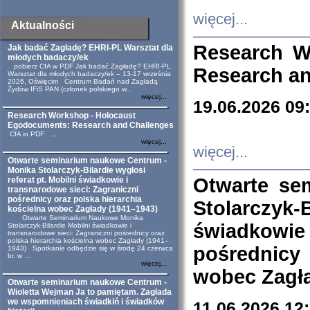
więcej...
Aktualności
Research W
Jak badać Zagładę? EHRI-PL Warsztat dla
młodych badaczy/ek
pobierz CfA w PDF Jak badać Zagładę? EHRI-PL
Research an
Warsztat dla młodych badaczy/ek – 13-17 września
2026, Oświęcim Centrum Badań nad Zagładą
Żydów IFiS PAN (członek polskiego w...
więcej...
19.06.2026 09
Research Workshop - Holocaust
Egodocuments: Research and Challenges
CfA in PDF ...
więcej...
więcej...
Otwarte seminarium naukowe Centrum -
Monika Stolarczyk-Bilardie wygłosi
Otwarte se
referat pt. Mobilni świadkowie i
transnarodowe sieci: Zagraniczni
pośrednicy oraz polska hierarchia
Stolarczyk-
kościelna wobec Zagłady (1941–1943)
Otwarte Seminarium Naukowe Monika
świadkowie
Stolarczyk-Bilardie Mobilni świadkowie i
transnarodowe sieci: Zagraniczni pośrednicy oraz
polska hierarchia kościelna wobec Zagłady (1941–
pośrednicy
1943) Spotkanie odbędzie się w środę 24 czerwca
br. w ...
więcej...
wobec Zagła
Otwarte seminarium naukowe Centrum -
Wioletta Wejman Ja to pamiętam. Zagłada
we wspomnieniach świadkiń i świadków
11.06.2026 12