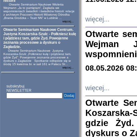
historii
Otwarte Seminarium Naukowe Wioletta
Wejmann „Ja to pamiętam”. Zagłada we
wspomnieniach świadkiń i świadków historii: relacje
z archiwum Pracowni Historii Mówionej Ośrodka
więcej...
„Brama Grodzka – Teatr NN” w Lublinie ...
więcej...
Otwarte Seminarium Naukowe Centrum.
Otwarte se
Justyna Koszarska-Szulc - Połkniesz kulę
i pójdziesz tam, gdzie Żyd. Powojenne
Wejman 
zeznania procesowe a dyskurs o
Zagładzie.
Otwarte Seminarium Naukowe Justyna
wspomnienia
Koszarska-Szulc „Połkniesz kulę i pójdziesz tam,
gdzie Żyd”. Powojenne zeznania procesowe a
dyskurs o Zagładzie Spotkanie odbędzie się w
środę 15 kwietnia br. w sali 161 w Pałacu St...
08.05.2026 08
więcej...
subskrybuj
więcej...
NEWSLETTER
Otwarte Se
Koszarska-S
gdzie Żyd
dyskurs o Z