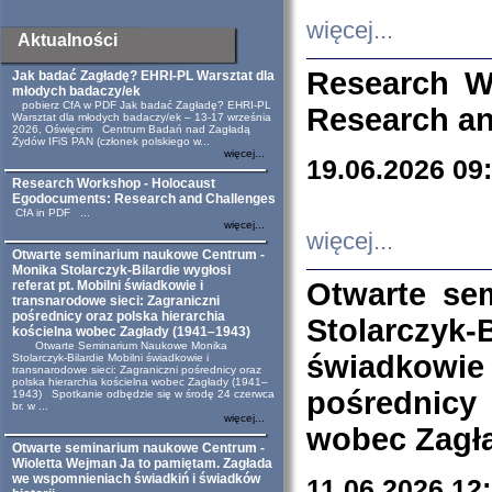
więcej...
Aktualności
Research W
Jak badać Zagładę? EHRI-PL Warsztat dla
młodych badaczy/ek
pobierz CfA w PDF Jak badać Zagładę? EHRI-PL
Research an
Warsztat dla młodych badaczy/ek – 13-17 września
2026, Oświęcim Centrum Badań nad Zagładą
Żydów IFiS PAN (członek polskiego w...
więcej...
19.06.2026 09
Research Workshop - Holocaust
Egodocuments: Research and Challenges
CfA in PDF ...
więcej...
więcej...
Otwarte seminarium naukowe Centrum -
Monika Stolarczyk-Bilardie wygłosi
Otwarte se
referat pt. Mobilni świadkowie i
transnarodowe sieci: Zagraniczni
pośrednicy oraz polska hierarchia
Stolarczyk-
kościelna wobec Zagłady (1941–1943)
Otwarte Seminarium Naukowe Monika
świadkowie
Stolarczyk-Bilardie Mobilni świadkowie i
transnarodowe sieci: Zagraniczni pośrednicy oraz
polska hierarchia kościelna wobec Zagłady (1941–
pośrednicy
1943) Spotkanie odbędzie się w środę 24 czerwca
br. w ...
więcej...
wobec Zagła
Otwarte seminarium naukowe Centrum -
Wioletta Wejman Ja to pamiętam. Zagłada
we wspomnieniach świadkiń i świadków
11.06.2026 12