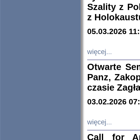
Szality z Po
z Holokaust
05.03.2026 11
więcej...
Otwarte Se
Panz, Zakop
czasie Zagł
03.02.2026 07
więcej...
Call for A