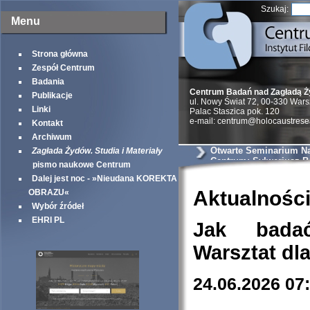
Szukaj:
Menu
Strona główna
Zespół Centrum
Badania
Centrum Badań nad Zagładą 
Publikacje
ul. Nowy Świat 72, 00-330 War
Linki
Palac Staszica pok. 120
e-mail: centrum@holocaustrese
Kontakt
Archiwum
Otwarte Seminarium N
Zagłada Żydów. Studia i Materiały
Centrum: Sylweriusz B.
pismo naukowe Centrum
Zmysłowe kontrasty ge
Dalej jest noc - »Nieudana KOREKTA
warszawskiego – uciel
doświadczenie przestr
Aktualnośc
OBRAZU«
Wybór źródeł
EHRI PL
Jak bada
Warsztat dl
24.06.2026 07