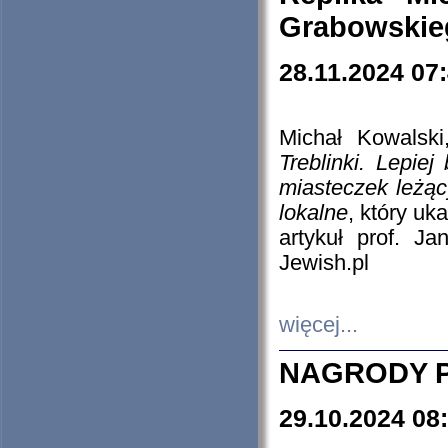
Grabowskieg
28.11.2024 07
Michał Kowalski
Treblinki. Lepie
miasteczek leżąc
lokalne
, który uk
artykuł prof. J
Jewish.pl
więcej...
NAGRODY P
29.10.2024 08