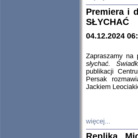
Premiera i
SŁYCHAĆ
04.12.2024 06
Zapraszamy na p
słychać. Świad
publikacji Cen
Persak rozmawi
Jackiem Leociaki
więcej...
Replika Mi