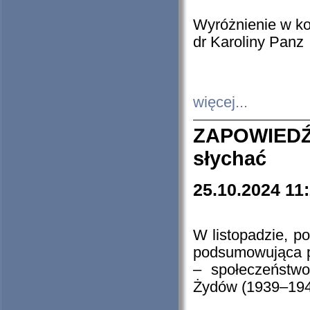
Wyróżnienie w k
dr Karoliny Panz
więcej...
ZAPOWIEDŹ
słychać
25.10.2024 11
W listopadzie, p
podsumowująca p
– społeczeństw
Żydów (1939–194