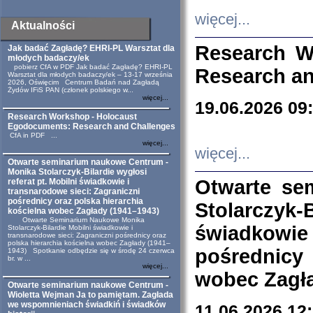
więcej...
Aktualności
Research W
Jak badać Zagładę? EHRI-PL Warsztat dla
młodych badaczy/ek
pobierz CfA w PDF Jak badać Zagładę? EHRI-PL
Research an
Warsztat dla młodych badaczy/ek – 13-17 września
2026, Oświęcim Centrum Badań nad Zagładą
Żydów IFiS PAN (członek polskiego w...
więcej...
19.06.2026 09
Research Workshop - Holocaust
Egodocuments: Research and Challenges
CfA in PDF ...
więcej...
więcej...
Otwarte seminarium naukowe Centrum -
Monika Stolarczyk-Bilardie wygłosi
Otwarte se
referat pt. Mobilni świadkowie i
transnarodowe sieci: Zagraniczni
pośrednicy oraz polska hierarchia
Stolarczyk-
kościelna wobec Zagłady (1941–1943)
Otwarte Seminarium Naukowe Monika
świadkowie
Stolarczyk-Bilardie Mobilni świadkowie i
transnarodowe sieci: Zagraniczni pośrednicy oraz
polska hierarchia kościelna wobec Zagłady (1941–
pośrednicy
1943) Spotkanie odbędzie się w środę 24 czerwca
br. w ...
więcej...
wobec Zagła
Otwarte seminarium naukowe Centrum -
Wioletta Wejman Ja to pamiętam. Zagłada
we wspomnieniach świadkiń i świadków
11.06.2026 12