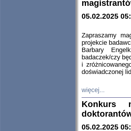
magistrantó
05.02.2025 05
Zapraszamy mag
projekcie badaw
Barbary Engel
badaczek/czy będ
i zróżnicowaneg
doświadczonej lid
więcej...
Konkurs n
doktorantó
05.02.2025 05