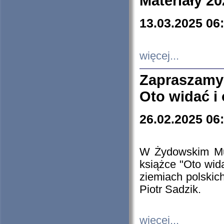
Materiały 20
13.03.2025 06
więcej...
Zapraszamy
Oto widać i
26.02.2025 06
W Żydowskim Muz
książce "Oto wid
ziemiach polski
Piotr Sadzik.
więcej...