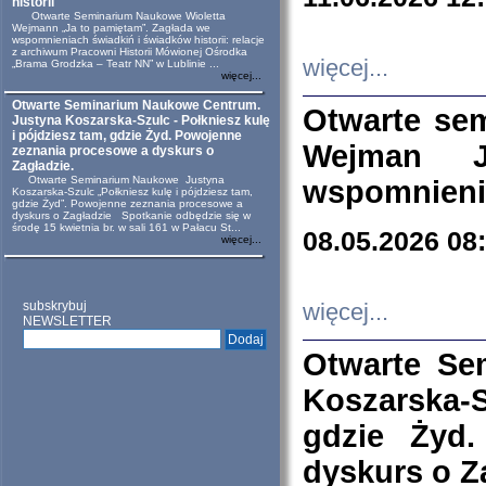
historii
Otwarte Seminarium Naukowe Wioletta
Wejmann „Ja to pamiętam”. Zagłada we
wspomnieniach świadkiń i świadków historii: relacje
z archiwum Pracowni Historii Mówionej Ośrodka
więcej...
„Brama Grodzka – Teatr NN” w Lublinie ...
więcej...
Otwarte Seminarium Naukowe Centrum.
Otwarte se
Justyna Koszarska-Szulc - Połkniesz kulę
i pójdziesz tam, gdzie Żyd. Powojenne
Wejman 
zeznania procesowe a dyskurs o
Zagładzie.
Otwarte Seminarium Naukowe Justyna
wspomnienia
Koszarska-Szulc „Połkniesz kulę i pójdziesz tam,
gdzie Żyd”. Powojenne zeznania procesowe a
dyskurs o Zagładzie Spotkanie odbędzie się w
środę 15 kwietnia br. w sali 161 w Pałacu St...
08.05.2026 08
więcej...
subskrybuj
więcej...
NEWSLETTER
Otwarte Se
Koszarska-S
gdzie Żyd
dyskurs o Z