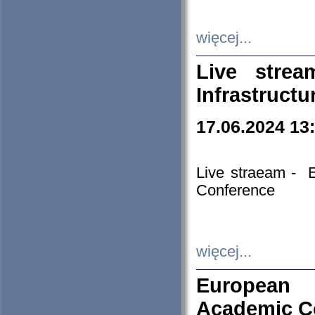
więcej...
Live stre
Infrastruct
17.06.2024 13
Live straeam - 
Conference
więcej...
European H
Academic C