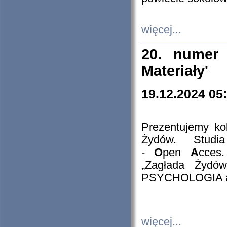
więcej...
20. numer 
Materiały'
19.12.2024 05
Prezentujemy kol
Żydów. Stud
-
O
pen
A
cces
„Zagłada Żydów
PSYCHOLOGIA 
więcej...