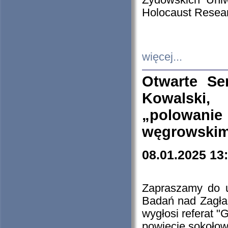
Żydowskich Uniw
Holocaust Resear
więcej...
Otwarte Se
Kowalski, 
„polowanie
węgrowskim.
08.01.2025 13
Zapraszamy do 
Badań nad Zagła
wygłosi referat "
powiecie sokołow