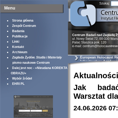
Szukaj:
Menu
Strona główna
Zespół Centrum
Badania
Centrum Badań nad Zagładą 
Publikacje
ul. Nowy Świat 72, 00-330 War
Linki
Palac Staszica pok. 120
e-mail: centrum@holocaustrese
Kontakt
Archiwum
European Holocaust R
Zagłada Żydów. Studia i Materiały
Infrastructure Academi
pismo naukowe Centrum
Dalej jest noc - »Nieudana KOREKTA
Aktualnośc
OBRAZU«
Wybór źródeł
EHRI PL
Jak bada
Warsztat dl
24.06.2026 07