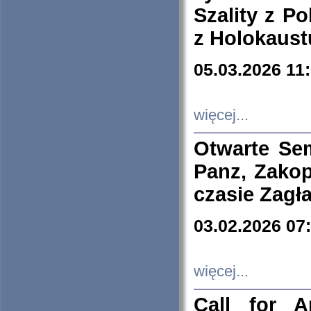
Szality z Po
z Holokaust
05.03.2026 11
więcej...
Otwarte Se
Panz, Zakop
czasie Zagł
03.02.2026 07
więcej...
Call for A