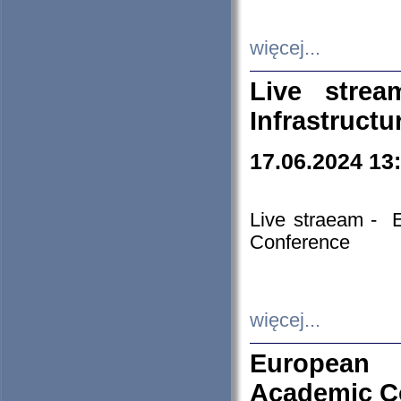
więcej...
Live stre
Infrastruct
17.06.2024 13
Live straeam - 
Conference
więcej...
European H
Academic C