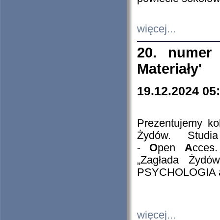
więcej...
20. numer 
Materiały'
19.12.2024 05
Prezentujemy kol
Żydów. Stud
-
O
pen
A
cces
„Zagłada Żydów
PSYCHOLOGIA 
więcej...