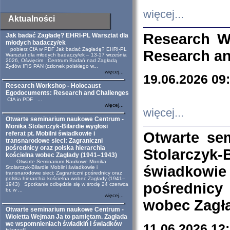
więcej...
Aktualności
Research W
Jak badać Zagładę? EHRI-PL Warsztat dla
młodych badaczy/ek
pobierz CfA w PDF Jak badać Zagładę? EHRI-PL
Research an
Warsztat dla młodych badaczy/ek – 13-17 września
2026, Oświęcim Centrum Badań nad Zagładą
Żydów IFiS PAN (członek polskiego w...
więcej...
19.06.2026 09
Research Workshop - Holocaust
Egodocuments: Research and Challenges
CfA in PDF ...
więcej...
więcej...
Otwarte seminarium naukowe Centrum -
Monika Stolarczyk-Bilardie wygłosi
Otwarte se
referat pt. Mobilni świadkowie i
transnarodowe sieci: Zagraniczni
pośrednicy oraz polska hierarchia
Stolarczyk-
kościelna wobec Zagłady (1941–1943)
Otwarte Seminarium Naukowe Monika
świadkowie
Stolarczyk-Bilardie Mobilni świadkowie i
transnarodowe sieci: Zagraniczni pośrednicy oraz
polska hierarchia kościelna wobec Zagłady (1941–
pośrednicy
1943) Spotkanie odbędzie się w środę 24 czerwca
br. w ...
więcej...
wobec Zagła
Otwarte seminarium naukowe Centrum -
Wioletta Wejman Ja to pamiętam. Zagłada
we wspomnieniach świadkiń i świadków
11.06.2026 12