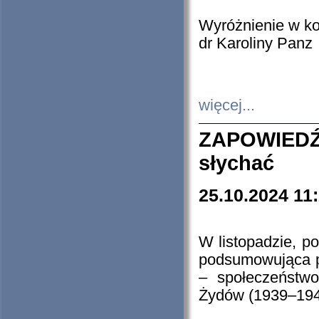
Wyróżnienie w k
dr Karoliny Panz
więcej...
ZAPOWIEDŹ
słychać
25.10.2024 11
W listopadzie, p
podsumowująca p
– społeczeństw
Żydów (1939–194