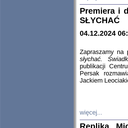
Premiera i
SŁYCHAĆ
04.12.2024 06
Zapraszamy na p
słychać. Świad
publikacji Cen
Persak rozmawi
Jackiem Leociaki
więcej...
Replika Mi