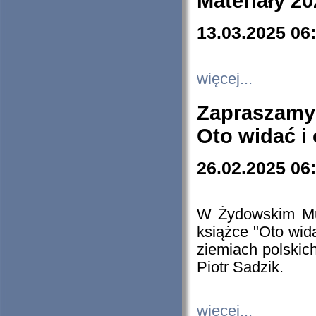
Materiały 20
13.03.2025 06
więcej...
Zapraszamy
Oto widać i
26.02.2025 06
W Żydowskim Muz
książce "Oto wid
ziemiach polski
Piotr Sadzik.
więcej...