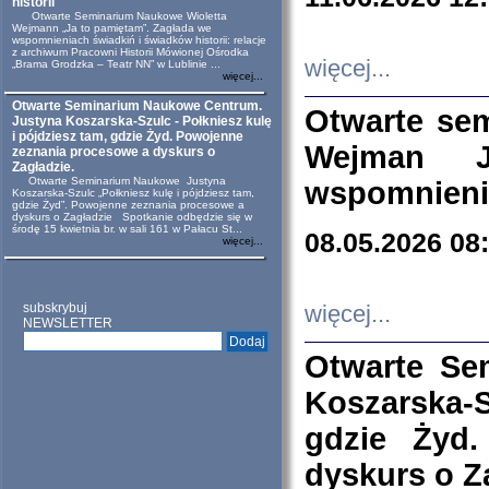
historii
Otwarte Seminarium Naukowe Wioletta
Wejmann „Ja to pamiętam”. Zagłada we
wspomnieniach świadkiń i świadków historii: relacje
z archiwum Pracowni Historii Mówionej Ośrodka
więcej...
„Brama Grodzka – Teatr NN” w Lublinie ...
więcej...
Otwarte Seminarium Naukowe Centrum.
Otwarte se
Justyna Koszarska-Szulc - Połkniesz kulę
i pójdziesz tam, gdzie Żyd. Powojenne
Wejman 
zeznania procesowe a dyskurs o
Zagładzie.
Otwarte Seminarium Naukowe Justyna
wspomnienia
Koszarska-Szulc „Połkniesz kulę i pójdziesz tam,
gdzie Żyd”. Powojenne zeznania procesowe a
dyskurs o Zagładzie Spotkanie odbędzie się w
środę 15 kwietnia br. w sali 161 w Pałacu St...
08.05.2026 08
więcej...
subskrybuj
więcej...
NEWSLETTER
Otwarte Se
Koszarska-S
gdzie Żyd
dyskurs o Z