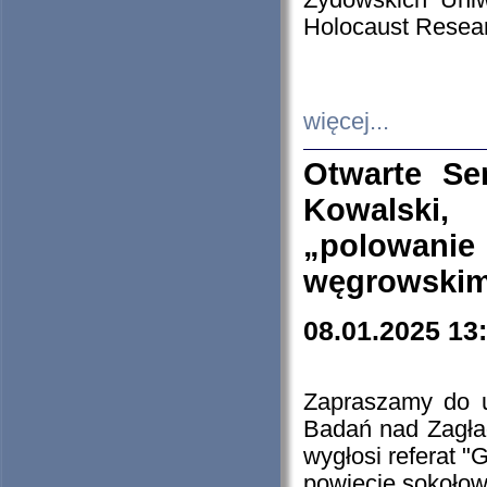
Żydowskich Uniw
Holocaust Resear
więcej...
Otwarte Se
Kowalski, 
„polowanie
węgrowskim.
08.01.2025 13
Zapraszamy do 
Badań nad Zagła
wygłosi referat "
powiecie sokołow