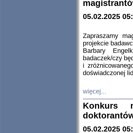
magistrantó
05.02.2025 05
Zapraszamy mag
projekcie badaw
Barbary Engel
badaczek/czy będ
i zróżnicowaneg
doświadczonej lid
więcej...
Konkurs n
doktorantó
05.02.2025 05