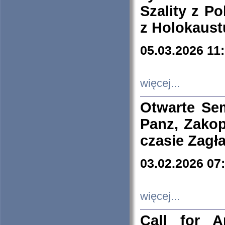
Szality z Po
z Holokaust
05.03.2026 11
więcej...
Otwarte Se
Panz, Zakop
czasie Zagł
03.02.2026 07
więcej...
Call for A