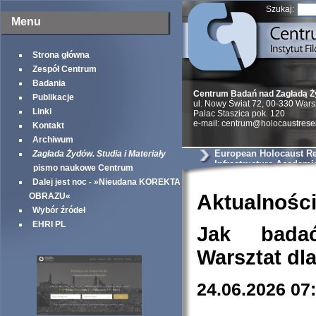
Szukaj:
Menu
Strona główna
Zespół Centrum
Badania
Centrum Badań nad Zagładą 
Publikacje
ul. Nowy Świat 72, 00-330 War
Linki
Palac Staszica pok. 120
e-mail: centrum@holocaustrese
Kontakt
Archiwum
European Holocaust R
Zagłada Żydów. Studia i Materiały
Infrastructure Academi
pismo naukowe Centrum
Dalej jest noc - »Nieudana KOREKTA
Aktualnośc
OBRAZU«
Wybór źródeł
EHRI PL
Jak bada
Warsztat dl
24.06.2026 07