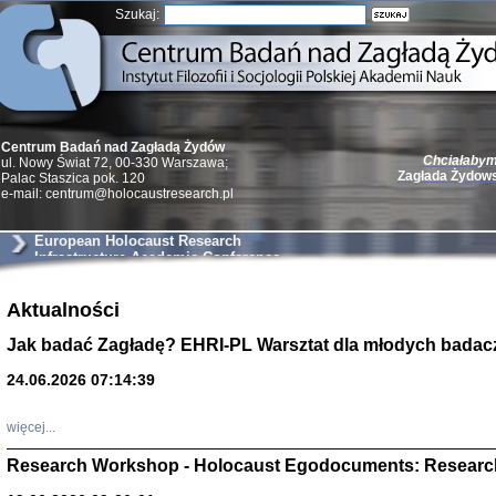
Szukaj:
Chciałabym 
Centrum Badań nad Zagładą Żydów
Zagłada Żydow
ul. Nowy Świat 72, 00-330 Warszawa;
Palac Staszica pok. 120
e-mail: centrum@holocaustresearch.pl
European Holocaust Research
Infrastructure Academic Conference
Żydzi w walc
Aktualności
Germany 193
Natalia Aleksiun, 
Jak badać Zagładę? EHRI-PL Warsztat dla młodych badac
Deborah Dash Moor
Turski, Laurence 
(Arkadij Zelcer)
24.06.2026 07:14:39
red. Krzysztof Pe
Warszawa 20
więcej...
Research Workshop - Holocaust Egodocuments: Researc