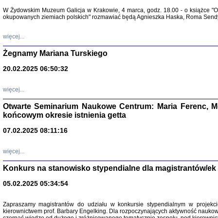
Warszawa 
W Żydowskim Muzeum Galicja w Krakowie, 4 marca, godz. 18.00 - o książce "Ot
okupowanych ziemiach polskich" rozmawiać będą Agnieszka Haska, Roma Sendyk
więcej...
Żegnamy Mariana Turskiego
20.02.2025 06:50:32
Zapisk
Tadeusz Obremski, opra
więcej...
Otwarte Seminarium Naukowe Centrum: Maria Ferenc, Mor
końcowym okresie istnienia getta
07.02.2025 08:11:16
więcej...
PO WOJNIE
Pisma Kopla
Konkurs na stanowisko stypendialne dla magistrantów/ek
Warszawie
oprac. i wst
05.02.2025 05:34:54
Warszawa 
Zapraszamy magistrantów do udziału w konkursie stypendialnym w proje
kierownictwem prof. Barbary Engelking. Dla rozpoczynających aktywność nauko