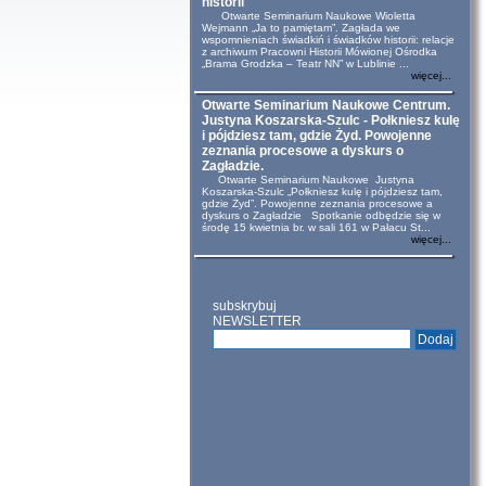
historii
Otwarte Seminarium Naukowe Wioletta
Wejmann „Ja to pamiętam”. Zagłada we
wspomnieniach świadkiń i świadków historii: relacje
z archiwum Pracowni Historii Mówionej Ośrodka
„Brama Grodzka – Teatr NN” w Lublinie ...
więcej...
Otwarte Seminarium Naukowe Centrum.
Justyna Koszarska-Szulc - Połkniesz kulę
i pójdziesz tam, gdzie Żyd. Powojenne
zeznania procesowe a dyskurs o
Zagładzie.
Otwarte Seminarium Naukowe Justyna
Koszarska-Szulc „Połkniesz kulę i pójdziesz tam,
gdzie Żyd”. Powojenne zeznania procesowe a
dyskurs o Zagładzie Spotkanie odbędzie się w
środę 15 kwietnia br. w sali 161 w Pałacu St...
więcej...
subskrybuj
NEWSLETTER