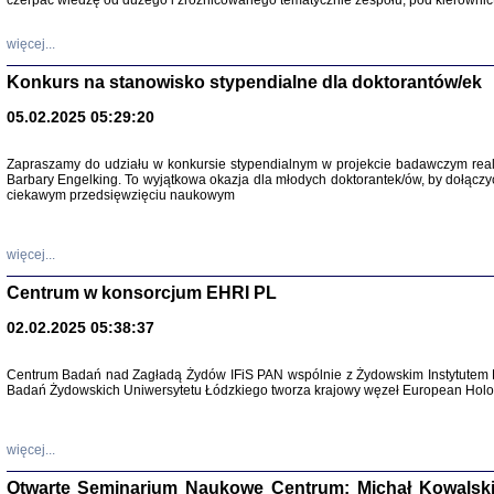
czerpać wiedzę od dużego i zróżnicowanego tematycznie zespołu, pod kierownic
więcej...
Konkurs na stanowisko stypendialne dla doktorantów/ek
05.02.2025 05:29:20
Zapraszamy do udziału w konkursie stypendialnym w projekcie badawczym rea
Barbary Engelking. To wyjątkowa okazja dla młodych doktorantek/ów, by dołączy
ciekawym przedsięwzięciu naukowym
SNY CHOCI
Okupacyjne 
Mazowieck
oprac. i ws
więcej...
Warszawa 
Centrum w konsorcjum EHRI PL
02.02.2025 05:38:37
Centrum Badań nad Zagładą Żydów IFiS PAN wspólnie z Żydowskim Instytutem 
Badań Żydowskich Uniwersytetu Łódzkiego tworza krajowy węzeł European Holoc
SZCZĘŚCIE JES
Losy kobiet ocalały
więcej...
Otwarte Seminarium Naukowe Centrum: Michał Kowalski, G