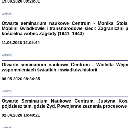
19.06.2026 09:26:01
więcej...
Otwarte seminarium naukowe Centrum - Monika Stolarcz
Mobilni świadkowie i transnarodowe sieci: Zagraniczni 
kościelna wobec Zagłady (1941–1943)
11.06.2026 12:05:44
Znowu mieliśmy
Dzienniki i pam
Binder Elza (El
więcej...
Wagner Rózia
oprac. Aleksa
Otwarte seminarium naukowe Centrum - Wioletta Wej
Warszawa 202
wspomnieniach świadkiń i świadków historii
08.05.2026 08:34:35
więcej...
oprac. Aleksan
Otwarte Seminarium Naukowe Centrum. Justyna Kosza
pójdziesz tam, gdzie Żyd. Powojenne zeznania procesowe 
02.04.2026 16:40:21
więcej...