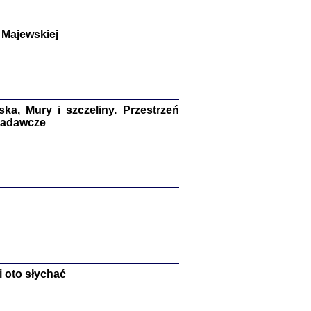
y Żydów w wybranych powiatach
okupowanej Polski
p Barbara Engelking, Jan Grabowski
 Majewskiej
Warszawa 2018
GA, ŻADNE KŁAMSTWO ...
a z warszawskiego getta
dler
,
oprac. i wstępem opatrzyła
Marta Janczewska
a, Mury i szczeliny. Przestrzeń
2018
 badawcze
Zagłada Żydów.
Studia i Materiały
nr 13, R. 2017
Warszawa 2017
 oto słychać
Ż PRZESZLI ...
sany w bunkrze (Żółkiew 1942-1944)
er
,
oprac. i wstępem opatrzyła Anna Wylegała