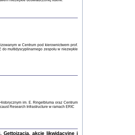
twem niezwykle doświadczonej liderki.
Zagłada Żydów.
Studia i Materiały
nr 12, R. 2016
Warszawa 2016
lizowanym w Centrum pod kierownictwem prof.
ć do multidyscyplinarnego zespołu w niezwykle
AŻ MAMY WSPANIAŁE ...
dzienniki Żydów z okolic Mińska
iego
tępem opatrzyła Barbara Engelking
2016
Historycznym im. E. Ringelbluma oraz Centrum
aust Research Infrastructure w ramach ERIC
T POSIADAĆ DOM POD ZIEMIĄ ...
ch z Zagłady w okolicach Dąbrowy
Tarnowskiej
oprac. i wstęp Jan Grabowski
Warszawa 2016
ettoizacja, akcje likwidacyjne i