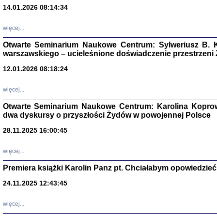
14.01.2026 08:14:34
Aryjs
więcej...
Sewek O
Otwarte Seminarium Naukowe Centrum: Sylweriusz B. K
warszawskiego – ucieleśnione doświadczenie przestrzeni
12.01.2026 08:18:24
więcej...
PISZĄC
Otwarte Seminarium Naukowe Centrum: Karolina Koprow
'z Dzie
dwa dyskursy o przyszłości Żydów w powojennej Polsce
Józef Zelkowicz, tłum.
28.11.2025 16:00:45
więcej...
Premiera książki Karolin Panz pt. Chciałabym opowiedzieć 
CZYTAJĄC GAZ
Dziennik pisa
24.11.2025 12:43:45
Jakub Hochbe
Warszawa 201
więcej...