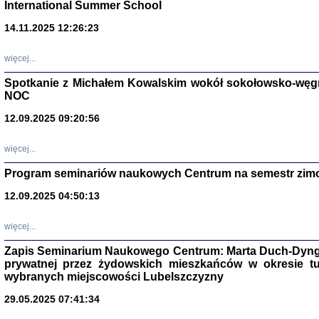
International Summer School
14.11.2025 12:26:23
więcej...
Spotkanie z Michałem Kowalskim wokół sokołowsko-węg
NOC
12.09.2025 09:20:56
więcej...
Program seminariów naukowych Centrum na semestr zim
Zagłada Żyd
Studia i Mater
12.09.2025 04:50:13
nr 14, R. 201
Warszawa 20
więcej...
Zapis Seminarium Naukowego Centrum: Marta Duch-Dyng
prywatnej przez żydowskich mieszkańców w okresie t
wybranych miejscowości Lubelszczyzny
29.05.2025 07:41:34