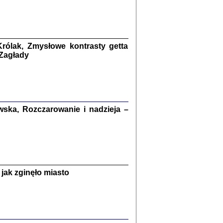
kiego Żyda wspomnienia, łzy i myśli
Zapiski z okupacyjnej Warszawy
konowski, oprac. Marta Janczewska
rólak, Zmysłowe kontrasty getta
Warszawa 2020
 Zagłady
Y TE SŁOWA JEST PRACOWNIKIEM
ska, Rozczarowanie i nadzieja –
GETTOWEJ INSTYTUCJI ...
nnika' i inne pisma z łódzkiego getta
 z jidysz, oprac. i wstęp. Monika Polit
Warszawa 2019
jak zginęło miasto
ETĘ NIEMIECKĄ ...
ny w ukryciu w Warszawie w latach 1943-1944
rg
,
oprac. i wstępem opatrzyła
Barbara Engelking
9