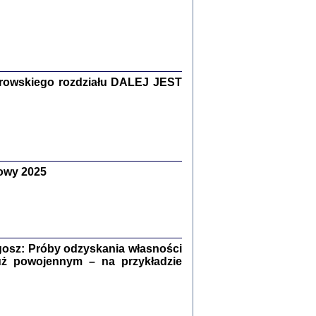
Zagłada Żydów.
Studia i Materiały
nr 15, R. 2019
Warszawa 2019
rowskiego rozdziału DALEJ JEST
owy 2025
ów.
iały
8
18
osz: Próby odzyskania własności
uż powojennym – na przykładzie