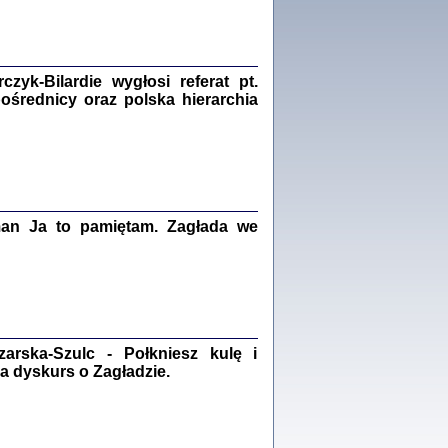
Zagłada Żydów.
Studia i Materiały
nr 18, R. 2022
Warszawa 2022
yk-Bilardie wygłosi referat pt.
pośrednicy oraz polska hierarchia
 iluzję, że żyjemy …
iętniki z Galicji Wschodniej
iszewa), Urman Jerzy Feliks, Strassler Szymon,
ndra Bańkowska
man Ja to pamiętam. Zagłada we
2
PAMIĘTNIK
Kalman Rotgeber
dra Bańkowska, wstęp Jacek Leociak
Warszawa 2021
rska-Szulc - Połkniesz kulę i
a dyskurs o Zagładzie.