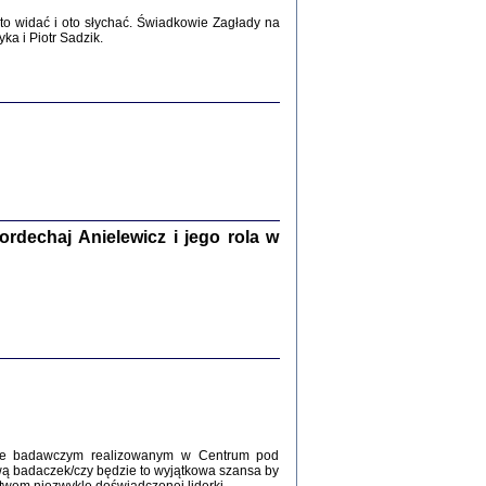
2017
o widać i oto słychać. Świadkowie Zagłady na
a i Piotr Sadzik.
WŚRÓD ZATRUTYCH NOŻY ...
i z getta i okupowanej Warszawy
c. i wstępem opatrzyła Agnieszka
Haska
Warszawa 2017
dechaj Anielewicz i jego rola w
, Z POMOCĄ BOŻĄ, JUŻ NIEBAWEM ...
 i Mirki Piżyców o życiu w getcie i okupowanej
ępem opatrzyła Barbara Engelking i Havi Dreifuss
2017
kcie badawczym realizowanym w Centrum pod
wą badaczek/czy będzie to wyjątkowa szansa by