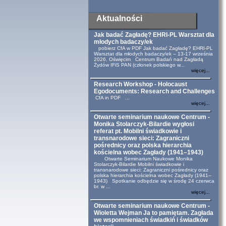
Aktualności
Jak badać Zagładę? EHRI-PL Warsztat dla
młodych badaczy/ek
pobierz CfA w PDF Jak badać Zagładę? EHRI-PL
Warsztat dla młodych badaczy/ek – 13-17 września
2026, Oświęcim Centrum Badań nad Zagładą
Żydów IFiS PAN (członek polskiego w...
więcej...
Research Workshop - Holocaust
Egodocuments: Research and Challenges
CfA in PDF ...
więcej...
Otwarte seminarium naukowe Centrum -
Monika Stolarczyk-Bilardie wygłosi
referat pt. Mobilni świadkowie i
transnarodowe sieci: Zagraniczni
pośrednicy oraz polska hierarchia
kościelna wobec Zagłady (1941–1943)
Otwarte Seminarium Naukowe Monika
Stolarczyk-Bilardie Mobilni świadkowie i
transnarodowe sieci: Zagraniczni pośrednicy oraz
polska hierarchia kościelna wobec Zagłady (1941–
1943) Spotkanie odbędzie się w środę 24 czerwca
br. w ...
więcej...
Otwarte seminarium naukowe Centrum -
Wioletta Wejman Ja to pamiętam. Zagłada
we wspomnieniach świadkiń i świadków