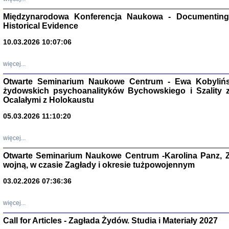
Zagłada Żyd
Studia i Mater
Międzynarodowa Konferencja Naukowa - Documenting 
nr 17, R. 202
Warszawa 20
Historical Evidence
10.03.2026 10:07:06
więcej...
Otwarte Seminarium Naukowe Centrum - Ewa Kobylińsk
NIE WIEMY CO PRZY
żydowskich psychoanalityków Bychowskiego i Szality z 
Dziennik p
Moszek Baum, oprac. Barb
Ocalałymi z Holokaustu
05.03.2026 11:10:20
więcej...
Otwarte Seminarium Naukowe Centrum -Karolina Panz, Z
wojną, w czasie Zagłady i okresie tużpowojennym
Zagłada Żyd
Studia i Mater
03.02.2026 07:36:36
nr 16, R. 202
Warszawa 20
więcej...
Call for Articles - Zagłada Żydów. Studia i Materiały 2027