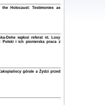
ów.
iały
the Holocaust: Testimonies as
1
21
a-Dehe wgłosi referat nt. Losy
NIESIE NAM KOLEJNA GODZINA ...
Polski i ich pionierska praca z
isany w ukryciu w latach 1943-1944
ara Engelking, tłum. z jidysz Monika
Polit
Warszawa 2020
akopiańscy górale a Żydzi przed
ów.
iały
0
20