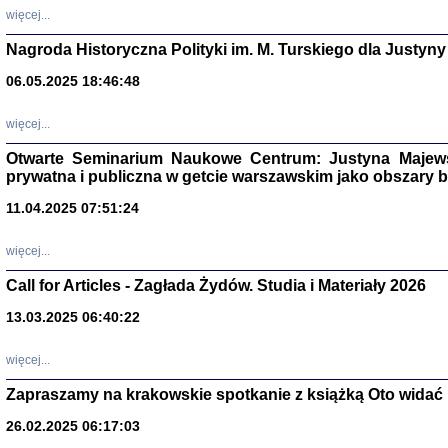
DALEJ JEST NOC. Los
więcej...
red. i wstę
Nagroda Historyczna Polityki im. M. Turskiego dla Justyny
06.05.2025 18:46:48
ŻADNA BLA
więcej...
Wspomnieni
Stanisław A
Otwarte Seminarium Naukowe Centrum: Justyna Majewsk
Warszawa 
prywatna i publiczna w getcie warszawskim jako obszary
11.04.2025 07:51:24
więcej...
Call for Articles - Zagłada Żydów. Studia i Materiały 2026
13.03.2025 06:40:22
więcej...
Zapraszamy na krakowskie spotkanie z książką Oto widać i
TYLEŚMY JU
Dziennik pi
26.02.2025 06:17:03
Clara Kram