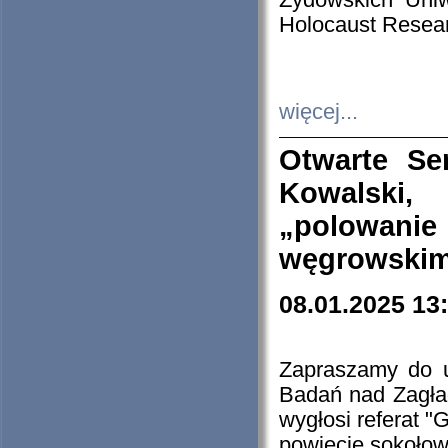
Żydowskich Uniw
Holocaust Resear
więcej...
Otwarte Se
Kowalski, 
„polowanie
węgrowskim.
08.01.2025 13
Zapraszamy do 
Badań nad Zagła
wygłosi referat "
powiecie sokołow