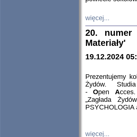
więcej...
20. numer 
Materiały'
19.12.2024 05
Prezentujemy kol
Żydów. Stud
-
O
pen
A
cces
„Zagłada Żydów
PSYCHOLOGIA 
więcej...