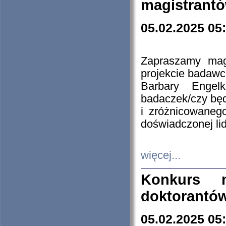
magistrantó
05.02.2025 05
Zapraszamy mag
projekcie badaw
Barbary Engel
badaczek/czy będ
i zróżnicowaneg
doświadczonej lid
więcej...
Konkurs n
doktorantó
05.02.2025 05