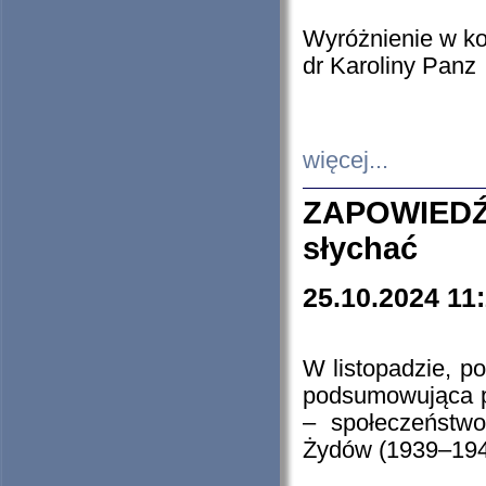
Wyróżnienie w k
dr Karoliny Panz
więcej...
ZAPOWIEDŹ
słychać
25.10.2024 11
W listopadzie, p
podsumowująca p
– społeczeństw
Żydów (1939–194