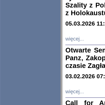
Szality z Po
z Holokaust
05.03.2026 11
więcej...
Otwarte Se
Panz, Zakop
czasie Zagł
03.02.2026 07
więcej...
Call for A