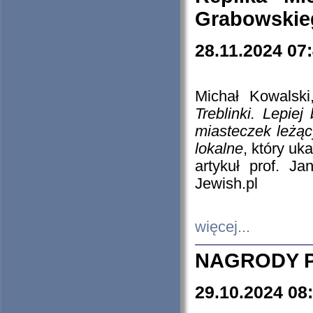
Grabowskieg
28.11.2024 07
Michał Kowalski
Treblinki. Lepie
miasteczek leżąc
lokalne
, który uk
artykuł prof. J
Jewish.pl
więcej...
NAGRODY P
29.10.2024 08