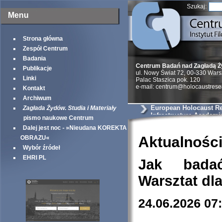
Szukaj:
Menu
Strona główna
Zespół Centrum
Badania
Centrum Badań nad Zagładą 
Publikacje
ul. Nowy Świat 72, 00-330 War
Linki
Palac Staszica pok. 120
e-mail: centrum@holocaustrese
Kontakt
Archiwum
European Holocaust R
Zagłada Żydów. Studia i Materiały
Infrastructure Academi
pismo naukowe Centrum
Dalej jest noc - »Nieudana KOREKTA
Aktualnośc
OBRAZU«
Wybór źródeł
EHRI PL
Jak bada
Warsztat dl
24.06.2026 07