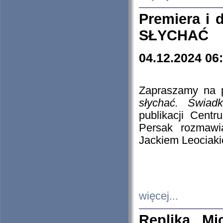
Premiera i
SŁYCHAĆ
04.12.2024 06
Zapraszamy na p
słychać. Świad
publikacji Cen
Persak rozmawi
Jackiem Leociaki
więcej...
Replika Mi