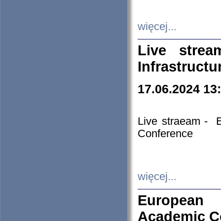
więcej...
Live stre
Infrastruct
17.06.2024 13
Live straeam - 
Conference
więcej...
European H
Academic C