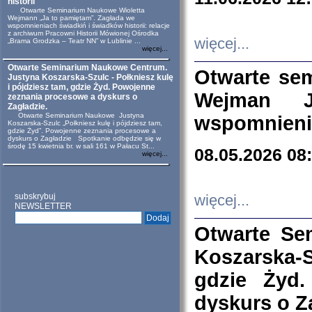
historii
Otwarte Seminarium Naukowe Wioletta
Wejmann „Ja to pamiętam”. Zagłada we
wspomnieniach świadkiń i świadków historii: relacje
z archiwum Pracowni Historii Mówionej Ośrodka
więcej...
„Brama Grodzka – Teatr NN” w Lublinie ...
więcej...
Otwarte Seminarium Naukowe Centrum.
Otwarte se
Justyna Koszarska-Szulc - Połkniesz kulę
i pójdziesz tam, gdzie Żyd. Powojenne
Wejman 
zeznania procesowe a dyskurs o
Zagładzie.
Otwarte Seminarium Naukowe Justyna
wspomnienia
Koszarska-Szulc „Połkniesz kulę i pójdziesz tam,
gdzie Żyd”. Powojenne zeznania procesowe a
dyskurs o Zagładzie Spotkanie odbędzie się w
środę 15 kwietnia br. w sali 161 w Pałacu St...
08.05.2026 08
więcej...
subskrybuj
więcej...
NEWSLETTER
Otwarte Se
Koszarska-S
gdzie Żyd
dyskurs o Z