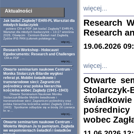
więcej...
Aktualności
Research W
Jak badać Zagładę? EHRI-PL Warsztat dla
młodych badaczy/ek
pobierz CfA w PDF Jak badać Zagładę? EHRI-PL
Research an
Warsztat dla młodych badaczy/ek – 13-17 września
2026, Oświęcim Centrum Badań nad Zagładą
Żydów IFiS PAN (członek polskiego w...
więcej...
19.06.2026 09
Research Workshop - Holocaust
Egodocuments: Research and Challenges
CfA in PDF ...
więcej...
więcej...
Otwarte seminarium naukowe Centrum -
Monika Stolarczyk-Bilardie wygłosi
Otwarte se
referat pt. Mobilni świadkowie i
transnarodowe sieci: Zagraniczni
pośrednicy oraz polska hierarchia
Stolarczyk-
kościelna wobec Zagłady (1941–1943)
Otwarte Seminarium Naukowe Monika
świadkowie
Stolarczyk-Bilardie Mobilni świadkowie i
transnarodowe sieci: Zagraniczni pośrednicy oraz
polska hierarchia kościelna wobec Zagłady (1941–
pośrednicy
1943) Spotkanie odbędzie się w środę 24 czerwca
br. w ...
więcej...
wobec Zagła
Otwarte seminarium naukowe Centrum -
Wioletta Wejman Ja to pamiętam. Zagłada
we wspomnieniach świadkiń i świadków
11.06.2026 12