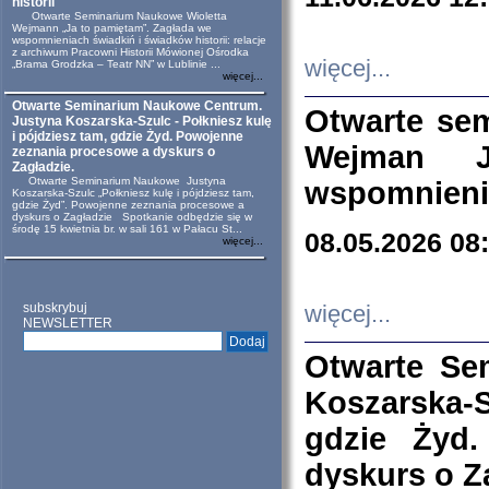
historii
Otwarte Seminarium Naukowe Wioletta
Wejmann „Ja to pamiętam”. Zagłada we
wspomnieniach świadkiń i świadków historii: relacje
z archiwum Pracowni Historii Mówionej Ośrodka
więcej...
„Brama Grodzka – Teatr NN” w Lublinie ...
więcej...
Otwarte Seminarium Naukowe Centrum.
Otwarte se
Justyna Koszarska-Szulc - Połkniesz kulę
i pójdziesz tam, gdzie Żyd. Powojenne
Wejman 
zeznania procesowe a dyskurs o
Zagładzie.
Otwarte Seminarium Naukowe Justyna
wspomnienia
Koszarska-Szulc „Połkniesz kulę i pójdziesz tam,
gdzie Żyd”. Powojenne zeznania procesowe a
dyskurs o Zagładzie Spotkanie odbędzie się w
środę 15 kwietnia br. w sali 161 w Pałacu St...
08.05.2026 08
więcej...
subskrybuj
więcej...
NEWSLETTER
Otwarte Se
Koszarska-S
gdzie Żyd
dyskurs o Z