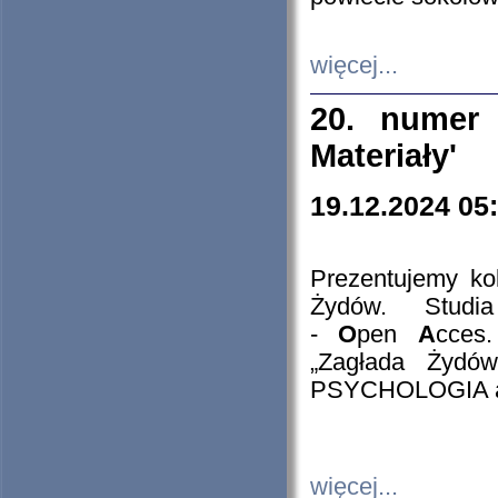
więcej...
20. numer 
Materiały'
19.12.2024 05
Prezentujemy kol
Żydów. Stud
-
O
pen
A
cces
„Zagłada Żydów
PSYCHOLOGIA 
więcej...