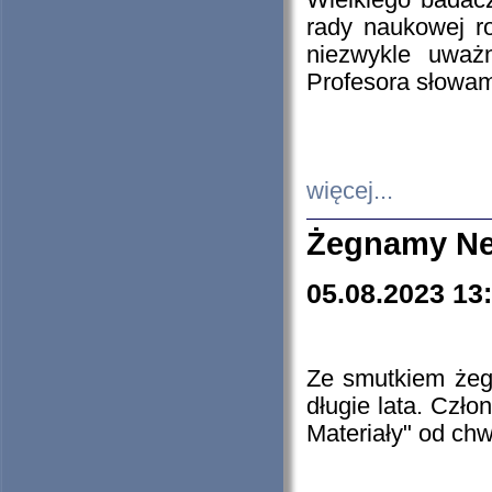
Wielkiego badacz
rady naukowej ro
niezwykle uważn
Profesora słowam
więcej...
Żegnamy Ne
05.08.2023 13
Ze smutkiem żeg
długie lata. Czł
Materiały" od chw