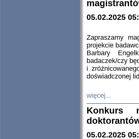
magistrantó
05.02.2025 05
Zapraszamy mag
projekcie badaw
Barbary Engel
badaczek/czy będ
i zróżnicowaneg
doświadczonej lid
więcej...
Konkurs n
doktorantó
05.02.2025 05