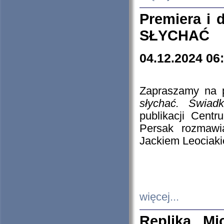
Premiera i
SŁYCHAĆ
04.12.2024 06
Zapraszamy na p
słychać. Świad
publikacji Cen
Persak rozmawi
Jackiem Leociaki
więcej...
Replika Mi