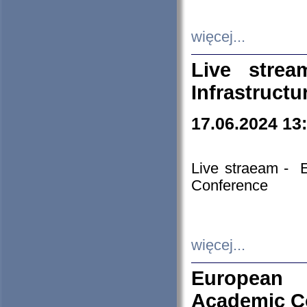
więcej...
Live stre
Infrastruct
17.06.2024 13
Live straeam - 
Conference
więcej...
European H
Academic C