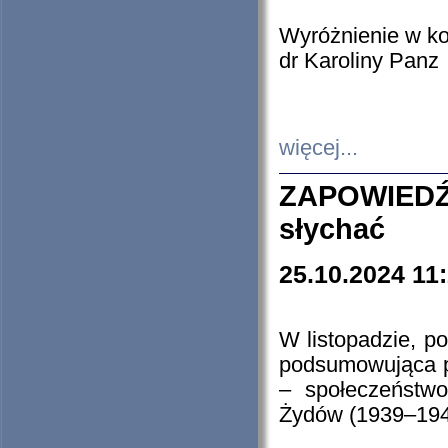
Wyróżnienie w k
dr Karoliny Panz
więcej...
ZAPOWIEDŹ
słychać
25.10.2024 11
W listopadzie, p
podsumowująca p
– społeczeństw
Żydów (1939–194