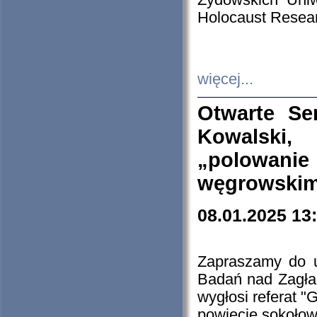
Żydowskich Uniw
Holocaust Resear
więcej...
Otwarte Se
Kowalski, 
„polowanie
węgrowskim.
08.01.2025 13
Zapraszamy do 
Badań nad Zagła
wygłosi referat "
powiecie sokołow