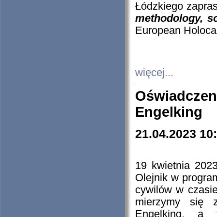
Łódzkiego zapras
methodology, so
European Holocau
więcej...
Oświadczen
Engelking
21.04.2023 10
19 kwietnia 2023
Olejnik w progra
cywilów w czasie
mierzymy się z
Engelking, a 