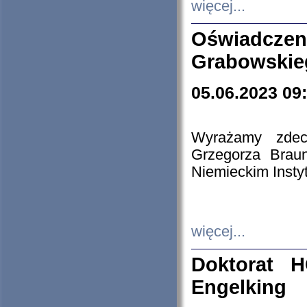
więcej...
Oświadczen
Grabowskie
05.06.2023 09
Wyrażamy zdecy
Grzegorza Brau
Niemieckim Insty
więcej...
Doktorat H
Engelking