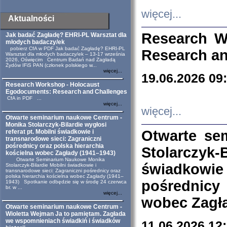
więcej...
Aktualności
Research W
Jak badać Zagładę? EHRI-PL Warsztat dla
młodych badaczy/ek
pobierz CfA w PDF Jak badać Zagładę? EHRI-PL
Research an
Warsztat dla młodych badaczy/ek – 13-17 września
2026, Oświęcim Centrum Badań nad Zagładą
Żydów IFiS PAN (członek polskiego w...
więcej...
19.06.2026 09
Research Workshop - Holocaust
Egodocuments: Research and Challenges
CfA in PDF ...
więcej...
więcej...
Otwarte seminarium naukowe Centrum -
Monika Stolarczyk-Bilardie wygłosi
Otwarte se
referat pt. Mobilni świadkowie i
transnarodowe sieci: Zagraniczni
pośrednicy oraz polska hierarchia
Stolarczyk-
kościelna wobec Zagłady (1941–1943)
Otwarte Seminarium Naukowe Monika
świadkowie
Stolarczyk-Bilardie Mobilni świadkowie i
transnarodowe sieci: Zagraniczni pośrednicy oraz
polska hierarchia kościelna wobec Zagłady (1941–
pośrednicy
1943) Spotkanie odbędzie się w środę 24 czerwca
br. w ...
więcej...
wobec Zagła
Otwarte seminarium naukowe Centrum -
Wioletta Wejman Ja to pamiętam. Zagłada
we wspomnieniach świadkiń i świadków
11.06.2026 12