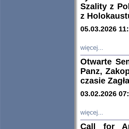
Szality z Po
z Holokaust
05.03.2026 11
więcej...
Otwarte Se
Panz, Zakop
czasie Zagł
03.02.2026 07
więcej...
Call for A