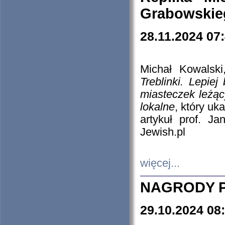
Grabowskieg
28.11.2024 07
Michał Kowalski
Treblinki. Lepie
miasteczek leżąc
lokalne
, który uk
artykuł prof. J
Jewish.pl
więcej...
NAGRODY P
29.10.2024 08