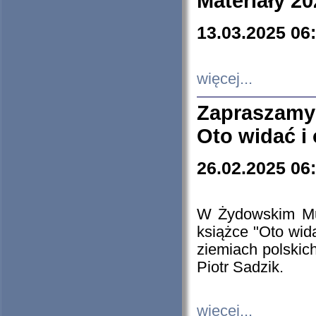
Materiały 20
13.03.2025 06
więcej...
Zapraszamy
Oto widać i
26.02.2025 06
W Żydowskim Muz
książce "Oto wid
ziemiach polski
Piotr Sadzik.
więcej...