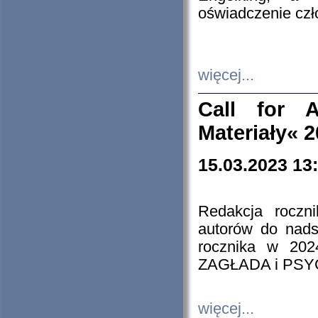
oświadczenie cz
więcej...
Call for A
Materiały« 
15.03.2023 13
Redakcja roczn
autorów do nads
rocznika w 202
ZAGŁADA i PS
więcej...