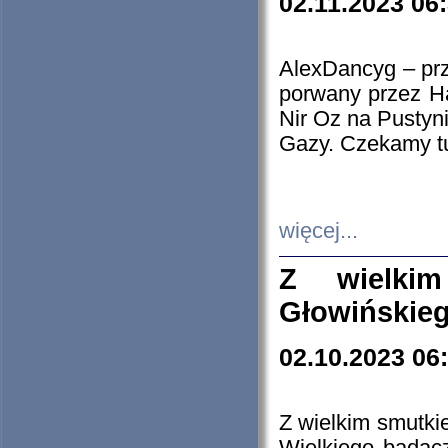
02.11.2023 06
AlexDancyg – przy
porwany przez H
Nir Oz na Pustyn
Gazy. Czekamy tu
więcej...
Z wielki
Głowińskie
02.10.2023 06
Z wielkim smutki