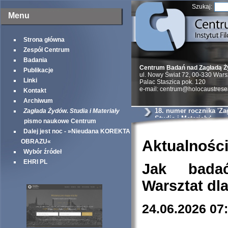
Szukaj:
Menu
Strona główna
Zespół Centrum
Badania
Centrum Badań nad Zagładą 
Publikacje
ul. Nowy Świat 72, 00-330 War
Linki
Palac Staszica pok. 120
e-mail: centrum@holocaustrese
Kontakt
Archiwum
18. numer rocznika 'Z
Zagłada Żydów. Studia i Materiały
Studia i Materiały'
pismo naukowe Centrum
Dalej jest noc - »Nieudana KOREKTA
Aktualnośc
OBRAZU«
Wybór źródeł
EHRI PL
Jak bada
Warsztat dl
24.06.2026 07