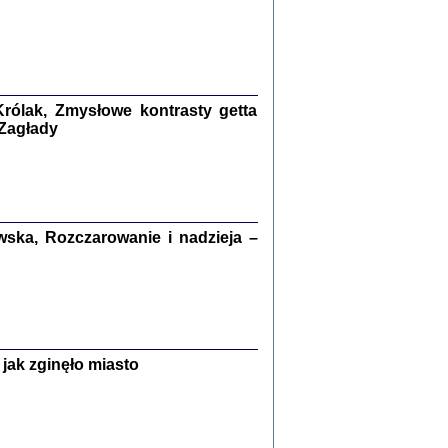
kiego Żyda wspomnienia, łzy i myśli
Zapiski z okupacyjnej Warszawy
konowski, oprac. Marta Janczewska
Warszawa 2020
rólak, Zmysłowe kontrasty getta
 Zagłady
Y TE SŁOWA JEST PRACOWNIKIEM
GETTOWEJ INSTYTUCJI ...
nnika' i inne pisma z łódzkiego getta
ska, Rozczarowanie i nadzieja –
 z jidysz, oprac. i wstęp. Monika Polit
Warszawa 2019
ETĘ NIEMIECKĄ ...
jak zginęło miasto
ny w ukryciu w Warszawie w latach 1943-1944
rg
,
oprac. i wstępem opatrzyła
Barbara Engelking
9