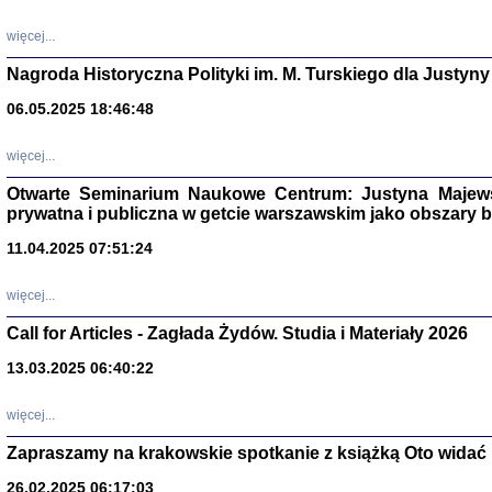
DALEJ JEST NOC. Los
więcej...
red. i wstę
Nagroda Historyczna Polityki im. M. Turskiego dla Justyny
06.05.2025 18:46:48
ŻADNA BLA
Wspomnieni
więcej...
Stanisław A
Warszawa 
Otwarte Seminarium Naukowe Centrum: Justyna Majewsk
prywatna i publiczna w getcie warszawskim jako obszary
11.04.2025 07:51:24
więcej...
Call for Articles - Zagłada Żydów. Studia i Materiały 2026
13.03.2025 06:40:22
więcej...
TYLEŚMY JU
Zapraszamy na krakowskie spotkanie z książką Oto widać i
Dziennik pi
Clara Kram
26.02.2025 06:17:03