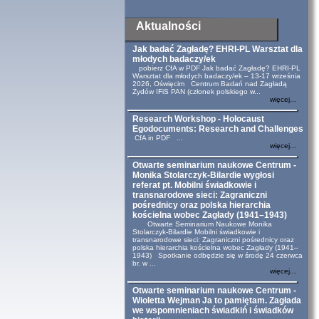
Aktualności
Jak badać Zagładę? EHRI-PL Warsztat dla
młodych badaczy/ek
pobierz CfA w PDF Jak badać Zagładę? EHRI-PL
Warsztat dla młodych badaczy/ek – 13-17 września
2026, Oświęcim Centrum Badań nad Zagładą
Żydów IFiS PAN (członek polskiego w...
więcej...
Research Workshop - Holocaust
Egodocuments: Research and Challenges
CfA in PDF ...
więcej...
Otwarte seminarium naukowe Centrum -
Monika Stolarczyk-Bilardie wygłosi
referat pt. Mobilni świadkowie i
transnarodowe sieci: Zagraniczni
pośrednicy oraz polska hierarchia
kościelna wobec Zagłady (1941–1943)
Otwarte Seminarium Naukowe Monika
Stolarczyk-Bilardie Mobilni świadkowie i
transnarodowe sieci: Zagraniczni pośrednicy oraz
polska hierarchia kościelna wobec Zagłady (1941–
1943) Spotkanie odbędzie się w środę 24 czerwca
br. w ...
więcej...
Otwarte seminarium naukowe Centrum -
Wioletta Wejman Ja to pamiętam. Zagłada
we wspomnieniach świadkiń i świadków