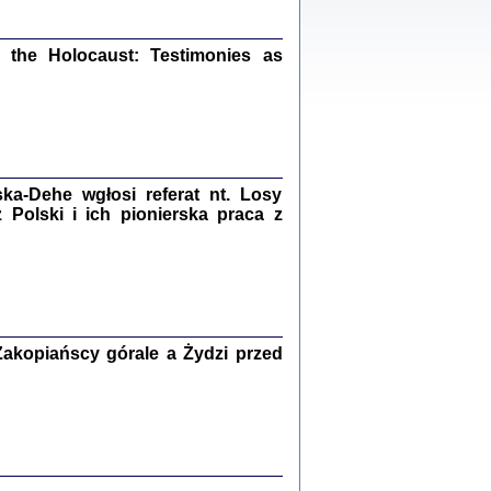
ów.
iały
1
21
the Holocaust: Testimonies as
NIESIE NAM KOLEJNA GODZINA ...
a-Dehe wgłosi referat nt. Losy
isany w ukryciu w latach 1943-1944
ara Engelking, tłum. z jidysz Monika
Polski i ich pionierska praca z
Polit
Warszawa 2020
akopiańscy górale a Żydzi przed
ów.
iały
0
20