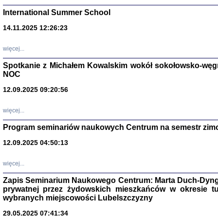
International Summer School
14.11.2025 12:26:23
więcej...
Spotkanie z Michałem Kowalskim wokół sokołowsko-węg
NOC
12.09.2025 09:20:56
więcej...
Zagłada Żyd
Program seminariów naukowych Centrum na semestr zim
Studia i Mater
nr 14, R. 201
12.09.2025 04:50:13
Warszawa 20
więcej...
Zapis Seminarium Naukowego Centrum: Marta Duch-Dyng
prywatnej przez żydowskich mieszkańców w okresie t
wybranych miejscowości Lubelszczyzny
29.05.2025 07:41:34