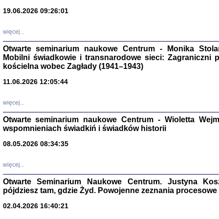
19.06.2026 09:26:01
więcej...
Otwarte seminarium naukowe Centrum - Monika Stolarcz
Mobilni świadkowie i transnarodowe sieci: Zagraniczni 
kościelna wobec Zagłady (1941–1943)
Znowu mieliśmy
11.06.2026 12:05:44
Dzienniki i pam
Binder Elza (El
Wagner Rózia
więcej...
oprac. Aleksa
Warszawa 202
Otwarte seminarium naukowe Centrum - Wioletta Wej
wspomnieniach świadkiń i świadków historii
08.05.2026 08:34:35
oprac. Aleksan
więcej...
Otwarte Seminarium Naukowe Centrum. Justyna Kosza
pójdziesz tam, gdzie Żyd. Powojenne zeznania procesowe 
02.04.2026 16:40:21