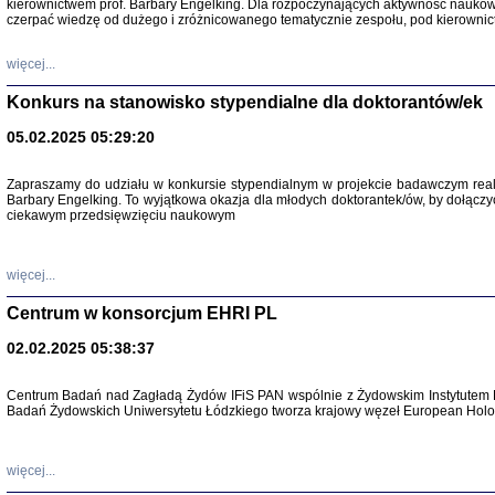
kierownictwem prof. Barbary Engelking. Dla rozpoczynających aktywność nauko
czerpać wiedzę od dużego i zróżnicowanego tematycznie zespołu, pod kierownic
więcej...
Konkurs na stanowisko stypendialne dla doktorantów/ek
05.02.2025 05:29:20
Zapraszamy do udziału w konkursie stypendialnym w projekcie badawczym rea
SNY CHOCI
Barbary Engelking. To wyjątkowa okazja dla młodych doktorantek/ów, by dołączy
Okupacyjne 
ciekawym przedsięwzięciu naukowym
Mazowieck
oprac. i ws
Warszawa 
więcej...
Centrum w konsorcjum EHRI PL
02.02.2025 05:38:37
SZCZĘŚCIE JES
Centrum Badań nad Zagładą Żydów IFiS PAN wspólnie z Żydowskim Instytutem 
Losy kobiet ocalały
Badań Żydowskich Uniwersytetu Łódzkiego tworza krajowy węzeł European Holoc
więcej...