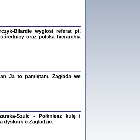
Zagłada Żydów.
Studia i Materiały
nr 18, R. 2022
Warszawa 2022
yk-Bilardie wygłosi referat pt.
pośrednicy oraz polska hierarchia
 iluzję, że żyjemy …
iętniki z Galicji Wschodniej
iszewa), Urman Jerzy Feliks, Strassler Szymon,
ndra Bańkowska
2
man Ja to pamiętam. Zagłada we
PAMIĘTNIK
Kalman Rotgeber
dra Bańkowska, wstęp Jacek Leociak
Warszawa 2021
rska-Szulc - Połkniesz kulę i
a dyskurs o Zagładzie.