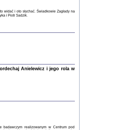
2017
o widać i oto słychać. Świadkowie Zagłady na
a i Piotr Sadzik.
WŚRÓD ZATRUTYCH NOŻY ...
i z getta i okupowanej Warszawy
c. i wstępem opatrzyła Agnieszka
Haska
Warszawa 2017
dechaj Anielewicz i jego rola w
, Z POMOCĄ BOŻĄ, JUŻ NIEBAWEM ...
 i Mirki Piżyców o życiu w getcie i okupowanej
ępem opatrzyła Barbara Engelking i Havi Dreifuss
2017
kcie badawczym realizowanym w Centrum pod