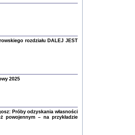
Zagłada Żydów.
Studia i Materiały
nr 15, R. 2019
Warszawa 2019
rowskiego rozdziału DALEJ JEST
ów.
owy 2025
iały
8
18
osz: Próby odzyskania własności
uż powojennym – na przykładzie