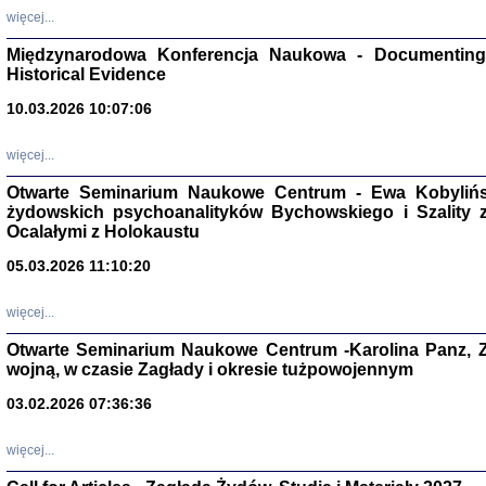
Zagłada Żyd
więcej...
Studia i Mater
nr 17, R. 202
Warszawa 20
Międzynarodowa Konferencja Naukowa - Documenting 
Historical Evidence
10.03.2026 10:07:06
więcej...
NIE WIEMY CO PRZY
Otwarte Seminarium Naukowe Centrum - Ewa Kobylińsk
Dziennik p
Moszek Baum, oprac. Barb
żydowskich psychoanalityków Bychowskiego i Szality z 
Ocalałymi z Holokaustu
05.03.2026 11:10:20
więcej...
Otwarte Seminarium Naukowe Centrum -Karolina Panz, Z
Zagłada Żyd
Studia i Mater
wojną, w czasie Zagłady i okresie tużpowojennym
nr 16, R. 202
Warszawa 20
03.02.2026 07:36:36
więcej...