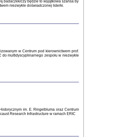
wą badaczek/czy będzie to wyjątkowa szansa by
twem niezwykle doświadczonej liderki.
Zagłada Żydów.
Studia i Materiały
nr 12, R. 2016
Warszawa 2016
lizowanym w Centrum pod kierownictwem prof.
AŻ MAMY WSPANIAŁE ...
ć do multidyscyplinarnego zespołu w niezwykle
dzienniki Żydów z okolic Mińska
iego
tępem opatrzyła Barbara Engelking
2016
T POSIADAĆ DOM POD ZIEMIĄ ...
Historycznym im. E. Ringelbluma oraz Centrum
ch z Zagłady w okolicach Dąbrowy
aust Research Infrastructure w ramach ERIC
Tarnowskiej
oprac. i wstęp Jan Grabowski
Warszawa 2016