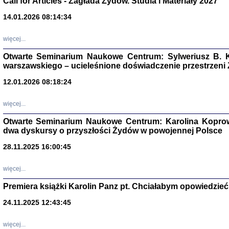
Call for Articles - Zagłada Żydów. Studia i Materiały 2027
14.01.2026 08:14:34
Aryjs
więcej...
Sewek O
Otwarte Seminarium Naukowe Centrum: Sylweriusz B. K
warszawskiego – ucieleśnione doświadczenie przestrzeni
12.01.2026 08:18:24
więcej...
PISZĄC
'z Dzie
Otwarte Seminarium Naukowe Centrum: Karolina Koprow
Józef Zelkowicz, tłum.
dwa dyskursy o przyszłości Żydów w powojennej Polsce
28.11.2025 16:00:45
więcej...
CZYTAJĄC GAZ
Premiera książki Karolin Panz pt. Chciałabym opowiedzieć 
Dziennik pisa
Jakub Hochbe
24.11.2025 12:43:45
Warszawa 201
więcej...