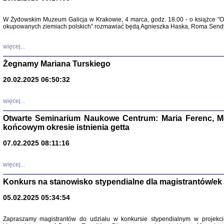
Warszawa 
W Żydowskim Muzeum Galicja w Krakowie, 4 marca, godz. 18.00 - o książce "Ot
okupowanych ziemiach polskich" rozmawiać będą Agnieszka Haska, Roma Sendyk
więcej...
Żegnamy Mariana Turskiego
20.02.2025 06:50:32
Zapisk
Tadeusz Obremski, opra
więcej...
Otwarte Seminarium Naukowe Centrum: Maria Ferenc, Mor
końcowym okresie istnienia getta
07.02.2025 08:11:16
PO WOJNIE
więcej...
Pisma Kopla
Warszawie
Konkurs na stanowisko stypendialne dla magistrantów/ek
oprac. i wst
Warszawa 
05.02.2025 05:34:54
Zapraszamy magistrantów do udziału w konkursie stypendialnym w proje