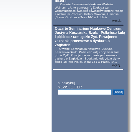
historii
Otwarte Seminarium Naukowe Wioletta
Wejmann „Ja to pamiętam”. Zagłada we
wspomnieniach świadkiń i świadków historii: relacje
z archiwum Pracowni Historii Mówionej Ośrodka
„Brama Grodzka – Teatr NN” w Lublinie ...
więcej...
Otwarte Seminarium Naukowe Centrum.
Justyna Koszarska-Szulc - Połkniesz kulę
i pójdziesz tam, gdzie Żyd. Powojenne
zeznania procesowe a dyskurs o
Zagładzie.
Otwarte Seminarium Naukowe Justyna
Koszarska-Szulc „Połkniesz kulę i pójdziesz tam,
gdzie Żyd”. Powojenne zeznania procesowe a
dyskurs o Zagładzie Spotkanie odbędzie się w
środę 15 kwietnia br. w sali 161 w Pałacu St...
więcej...
subskrybuj
NEWSLETTER