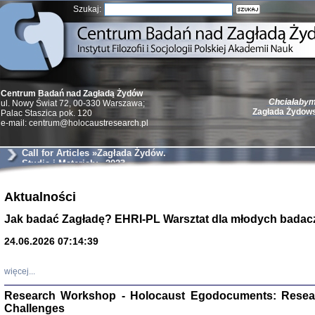
Szukaj:
Chciałabym 
Centrum Badań nad Zagładą Żydów
Zagłada Żydow
ul. Nowy Świat 72, 00-330 Warszawa;
Palac Staszica pok. 120
e-mail: centrum@holocaustresearch.pl
Call for Articles »Zagłada Żydów.
Studia i Materiały« 2023
Żydzi w walc
Germany 193
Aktualności
Natalia Aleksiun, 
Jak badać Zagładę? EHRI-PL Warsztat dla młodych badac
Deborah Dash Moor
Turski, Laurence 
(Arkadij Zelcer)
24.06.2026 07:14:39
red. Krzysztof Pe
Warszawa 20
więcej...
Research Workshop - Holocaust Egodocuments: Resea
Challenges