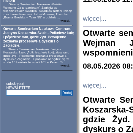
historii
Otwarte Seminarium Naukowe Wioletta
Wejmann „Ja to pamiętam”. Zagłada we
wspomnieniach świadkiń i świadków historii: relacje
z archiwum Pracowni Historii Mówionej Ośrodka
więcej...
„Brama Grodzka – Teatr NN” w Lublinie ...
więcej...
Otwarte Seminarium Naukowe Centrum.
Otwarte se
Justyna Koszarska-Szulc - Połkniesz kulę
i pójdziesz tam, gdzie Żyd. Powojenne
Wejman 
zeznania procesowe a dyskurs o
Zagładzie.
Otwarte Seminarium Naukowe Justyna
wspomnienia
Koszarska-Szulc „Połkniesz kulę i pójdziesz tam,
gdzie Żyd”. Powojenne zeznania procesowe a
dyskurs o Zagładzie Spotkanie odbędzie się w
środę 15 kwietnia br. w sali 161 w Pałacu St...
08.05.2026 08
więcej...
subskrybuj
więcej...
NEWSLETTER
Otwarte Se
Koszarska-S
gdzie Żyd
dyskurs o Z