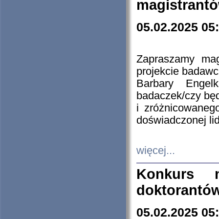
magistrantó
05.02.2025 05
Zapraszamy mag
projekcie badaw
Barbary Engel
badaczek/czy będ
i zróżnicowaneg
doświadczonej lid
więcej...
Konkurs n
doktorantó
05.02.2025 05