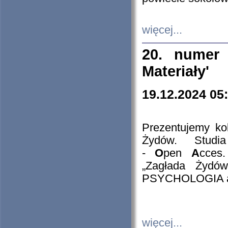
więcej...
20. numer 
Materiały'
19.12.2024 05
Prezentujemy kol
Żydów. Stud
-
O
pen
A
cces
„Zagłada Żydów
PSYCHOLOGIA 
więcej...