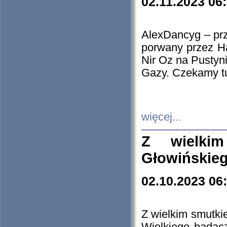
02.11.2023 06
AlexDancyg – przy
porwany przez H
Nir Oz na Pustyn
Gazy. Czekamy tu
więcej...
Z wielki
Głowińskie
02.10.2023 06
Z wielkim smutki