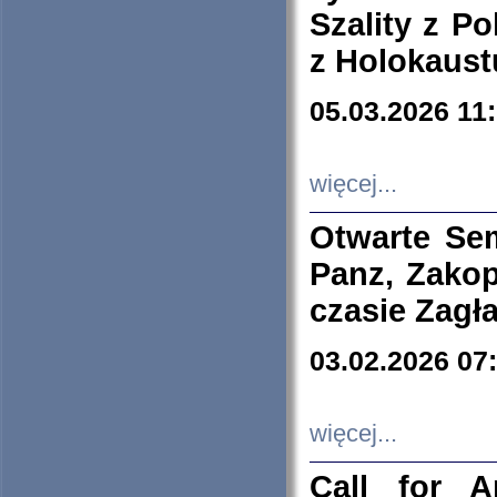
Szality z Po
z Holokaust
05.03.2026 11
więcej...
Otwarte Se
Panz, Zakop
czasie Zagł
03.02.2026 07
więcej...
Call for A