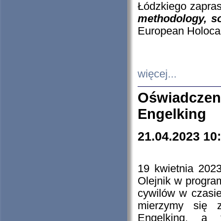
Łódzkiego zapras
methodology, so
European Holocau
więcej...
Oświadczen
Engelking
21.04.2023 10
19 kwietnia 2023
Olejnik w progra
cywilów w czasie
mierzymy się z
Engelking, a 