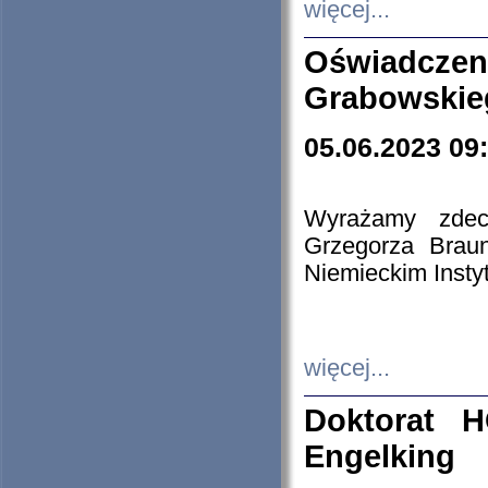
więcej...
Oświadczen
Grabowskie
05.06.2023 09
Wyrażamy zdecy
Grzegorza Brau
Niemieckim Insty
więcej...
Doktorat H
Engelking