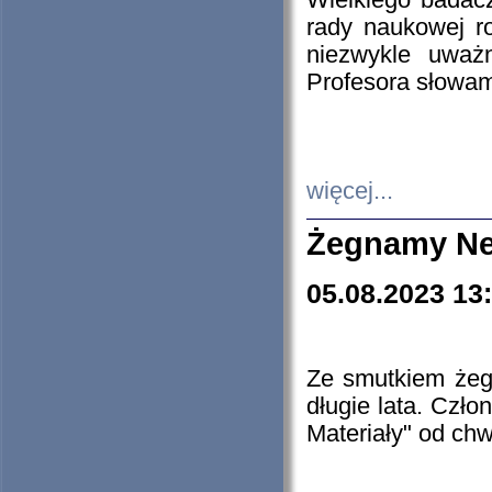
Wielkiego badacz
rady naukowej ro
niezwykle uważn
Profesora słowam
więcej...
Żegnamy Ne
05.08.2023 13
Ze smutkiem żeg
długie lata. Czł
Materiały" od chw