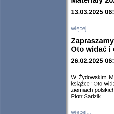
Materiały 20
13.03.2025 06
więcej...
Zapraszamy
Oto widać i
26.02.2025 06
W Żydowskim Muz
książce "Oto wid
ziemiach polski
Piotr Sadzik.
więcej...