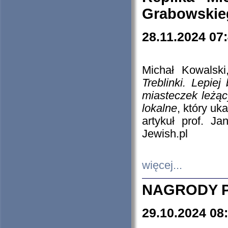
Grabowskieg
28.11.2024 07
Michał Kowalski
Treblinki. Lepie
miasteczek leżąc
lokalne
, który uk
artykuł prof. J
Jewish.pl
więcej...
NAGRODY P
29.10.2024 08