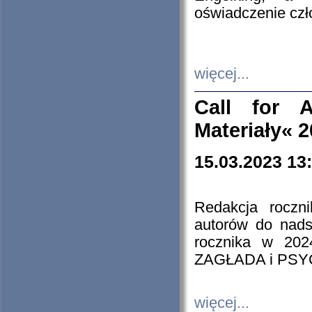
oświadczenie cz
więcej...
Call for A
Materiały« 
15.03.2023 13
Redakcja roczn
autorów do nads
rocznika w 202
ZAGŁADA i PS
więcej...