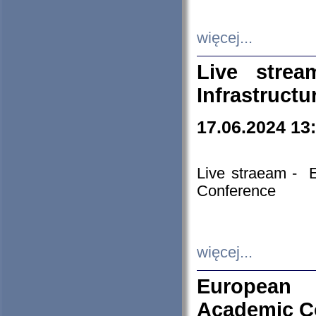
więcej...
Live stre
Infrastruct
17.06.2024 13
Live straeam - 
Conference
więcej...
European H
Academic C