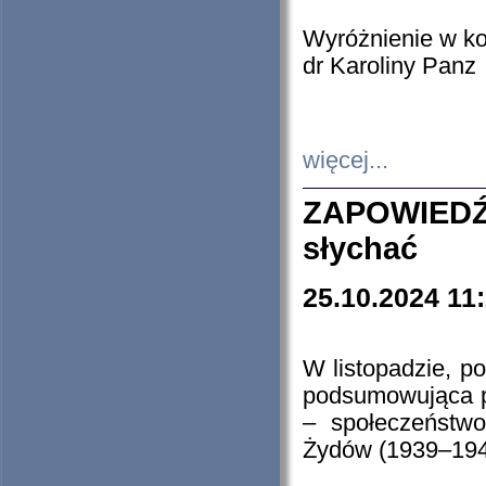
Wyróżnienie w k
dr Karoliny Panz
więcej...
ZAPOWIEDŹ
słychać
25.10.2024 11
W listopadzie, p
podsumowująca p
– społeczeństw
Żydów (1939–194