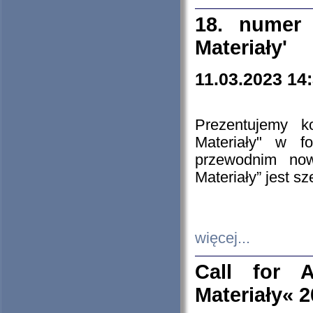
18. numer 
Materiały'
11.03.2023 14
Prezentujemy k
Materiały" w 
przewodnim now
Materiały” jest s
więcej...
Call for A
Materiały« 