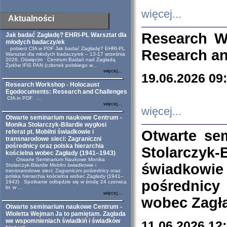
więcej...
Aktualności
Research W
Jak badać Zagładę? EHRI-PL Warsztat dla
młodych badaczy/ek
pobierz CfA w PDF Jak badać Zagładę? EHRI-PL
Research an
Warsztat dla młodych badaczy/ek – 13-17 września
2026, Oświęcim Centrum Badań nad Zagładą
Żydów IFiS PAN (członek polskiego w...
więcej...
19.06.2026 09
Research Workshop - Holocaust
Egodocuments: Research and Challenges
CfA in PDF ...
więcej...
więcej...
Otwarte seminarium naukowe Centrum -
Monika Stolarczyk-Bilardie wygłosi
Otwarte se
referat pt. Mobilni świadkowie i
transnarodowe sieci: Zagraniczni
pośrednicy oraz polska hierarchia
Stolarczyk-
kościelna wobec Zagłady (1941–1943)
Otwarte Seminarium Naukowe Monika
świadkowie
Stolarczyk-Bilardie Mobilni świadkowie i
transnarodowe sieci: Zagraniczni pośrednicy oraz
polska hierarchia kościelna wobec Zagłady (1941–
pośrednicy
1943) Spotkanie odbędzie się w środę 24 czerwca
br. w ...
więcej...
wobec Zagła
Otwarte seminarium naukowe Centrum -
Wioletta Wejman Ja to pamiętam. Zagłada
we wspomnieniach świadkiń i świadków
11.06.2026 12