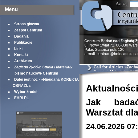
Szukaj:
Menu
Strona główna
Zespół Centrum
Badania
Centrum Badań nad Zagładą 
Publikacje
ul. Nowy Świat 72, 00-330 War
Linki
Palac Staszica pok. 120
e-mail: centrum@holocaustrese
Kontakt
Archiwum
Call for Articles »Zagł
Zagłada Żydów. Studia i Materiały
Studia i Materiały« 202
pismo naukowe Centrum
Dalej jest noc - »Nieudana KOREKTA
Aktualnośc
OBRAZU«
Wybór źródeł
EHRI PL
Jak bada
Warsztat dl
24.06.2026 07