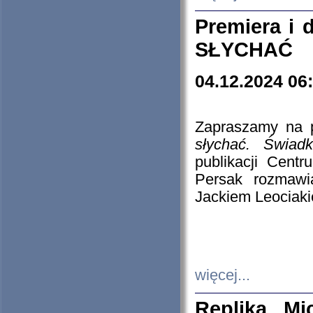
Premiera i
SŁYCHAĆ
04.12.2024 06
Zapraszamy na p
słychać. Świad
publikacji Cen
Persak rozmawi
Jackiem Leociaki
więcej...
Replika Mi