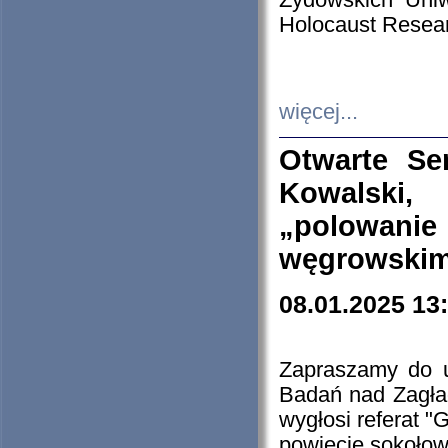
Żydowskich Uniw
Holocaust Resear
więcej...
Otwarte Se
Kowalski, 
„polowanie
węgrowskim.
08.01.2025 13
Zapraszamy do 
Badań nad Zagła
wygłosi referat "
powiecie sokołow