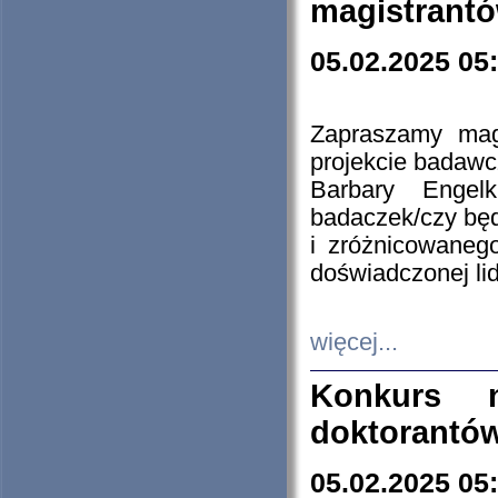
magistrantó
05.02.2025 05
Zapraszamy mag
projekcie badaw
Barbary Engel
badaczek/czy będ
i zróżnicowaneg
doświadczonej lid
więcej...
Konkurs n
doktorantó
05.02.2025 05