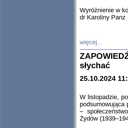
Wyróżnienie w k
dr Karoliny Panz
więcej...
ZAPOWIEDŹ
słychać
25.10.2024 11
W listopadzie, p
podsumowująca p
– społeczeństw
Żydów (1939–194