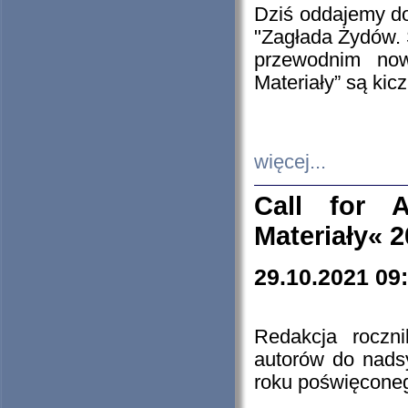
Dziś oddajemy 
"Zagłada Żydów. 
przewodnim now
Materiały” są kic
więcej...
Call for A
Materiały« 
29.10.2021 09
Redakcja roczn
autorów do nads
roku poświęcone