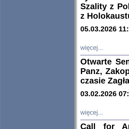
Szality z Po
z Holokaust
05.03.2026 11
więcej...
Otwarte Se
Panz, Zakop
czasie Zagł
03.02.2026 07
więcej...
Call for A