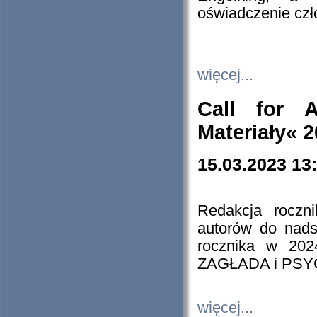
oświadczenie cz
więcej...
Call for A
Materiały« 
15.03.2023 13
Redakcja roczn
autorów do nads
rocznika w 202
ZAGŁADA i PS
więcej...