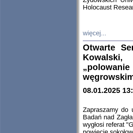
Żydowskich Uniw
Holocaust Resear
więcej...
Otwarte Se
Kowalski, 
„polowanie
węgrowskim.
08.01.2025 13
Zapraszamy do 
Badań nad Zagła
wygłosi referat "
powiecie sokołow