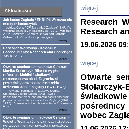
więcej...
Aktualności
Research W
Jak badać Zagładę? EHRI-PL Warsztat dla
młodych badaczy/ek
pobierz CfA w PDF Jak badać Zagładę? EHRI-PL
Research an
Warsztat dla młodych badaczy/ek – 13-17 września
2026, Oświęcim Centrum Badań nad Zagładą
Żydów IFiS PAN (członek polskiego w...
więcej...
19.06.2026 09
Research Workshop - Holocaust
Egodocuments: Research and Challenges
CfA in PDF ...
więcej...
więcej...
Otwarte seminarium naukowe Centrum -
Monika Stolarczyk-Bilardie wygłosi
Otwarte se
referat pt. Mobilni świadkowie i
transnarodowe sieci: Zagraniczni
pośrednicy oraz polska hierarchia
Stolarczyk-
kościelna wobec Zagłady (1941–1943)
Otwarte Seminarium Naukowe Monika
świadkowie
Stolarczyk-Bilardie Mobilni świadkowie i
transnarodowe sieci: Zagraniczni pośrednicy oraz
polska hierarchia kościelna wobec Zagłady (1941–
pośrednicy
1943) Spotkanie odbędzie się w środę 24 czerwca
br. w ...
więcej...
wobec Zagła
Otwarte seminarium naukowe Centrum -
Wioletta Wejman Ja to pamiętam. Zagłada
we wspomnieniach świadkiń i świadków
11.06.2026 12