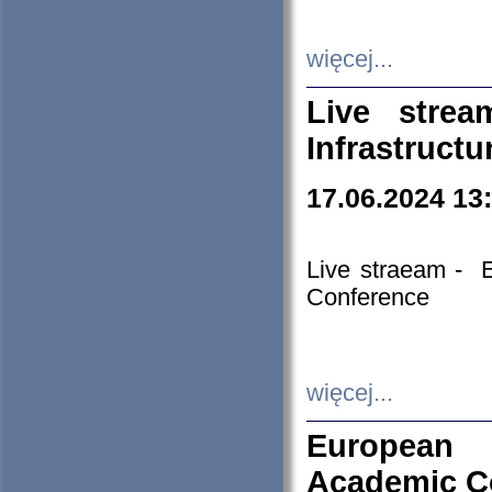
więcej...
Live stre
Infrastruct
17.06.2024 13
Live straeam - 
Conference
więcej...
European H
Academic C