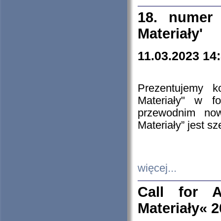
18. numer 
Materiały'
11.03.2023 14
Prezentujemy k
Materiały" w 
przewodnim now
Materiały” jest s
więcej...
Call for A
Materiały« 