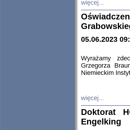
więcej...
Oświadczen
Grabowskie
05.06.2023 09
Wyrażamy zdecy
Grzegorza Brau
Niemieckim Insty
więcej...
Doktorat H
Engelking