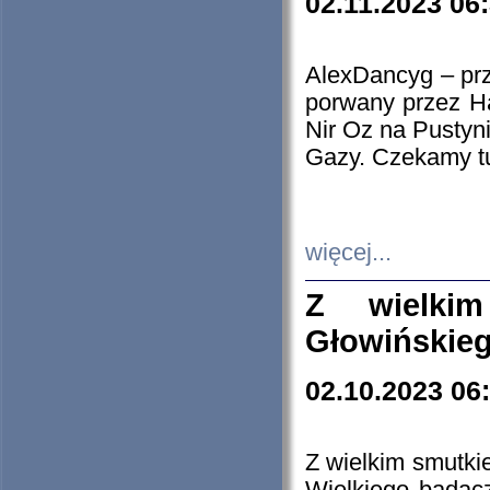
02.11.2023 06
AlexDancyg – przy
porwany przez H
Nir Oz na Pustyn
Gazy. Czekamy tu
więcej...
Z wielki
Głowińskie
02.10.2023 06
Z wielkim smutki