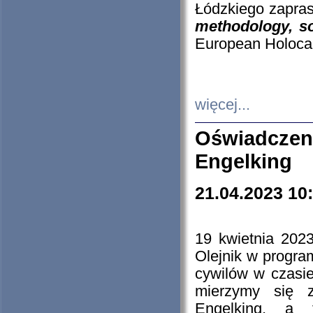
Łódzkiego zapras
methodology, so
European Holocau
więcej...
Oświadczen
Engelking
21.04.2023 10
19 kwietnia 2023
Olejnik w progra
cywilów w czasie
mierzymy się z
Engelking, a 