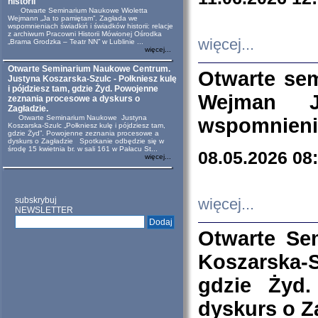
historii
Otwarte Seminarium Naukowe Wioletta
Wejmann „Ja to pamiętam”. Zagłada we
wspomnieniach świadkiń i świadków historii: relacje
z archiwum Pracowni Historii Mówionej Ośrodka
więcej...
„Brama Grodzka – Teatr NN” w Lublinie ...
więcej...
Otwarte Seminarium Naukowe Centrum.
Otwarte se
Justyna Koszarska-Szulc - Połkniesz kulę
i pójdziesz tam, gdzie Żyd. Powojenne
Wejman 
zeznania procesowe a dyskurs o
Zagładzie.
Otwarte Seminarium Naukowe Justyna
wspomnienia
Koszarska-Szulc „Połkniesz kulę i pójdziesz tam,
gdzie Żyd”. Powojenne zeznania procesowe a
dyskurs o Zagładzie Spotkanie odbędzie się w
środę 15 kwietnia br. w sali 161 w Pałacu St...
08.05.2026 08
więcej...
subskrybuj
więcej...
NEWSLETTER
Otwarte Se
Koszarska-S
gdzie Żyd
dyskurs o Z