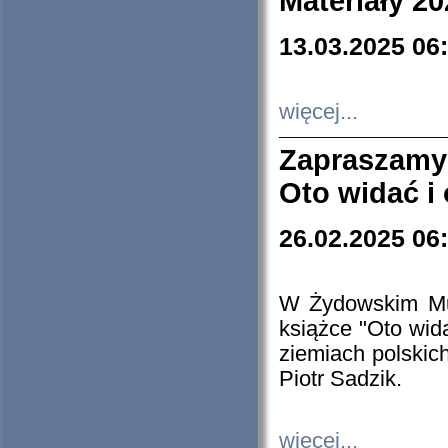
Materiały 20
13.03.2025 06
więcej...
Zapraszamy
Oto widać i
26.02.2025 06
W Żydowskim Muz
książce "Oto wid
ziemiach polski
Piotr Sadzik.
więcej...