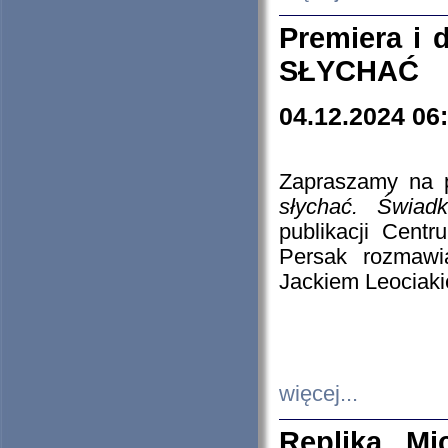
Premiera i
SŁYCHAĆ
04.12.2024 06
Zapraszamy na p
słychać. Świad
publikacji Cen
Persak rozmawi
Jackiem Leociaki
więcej...
Replika Mi