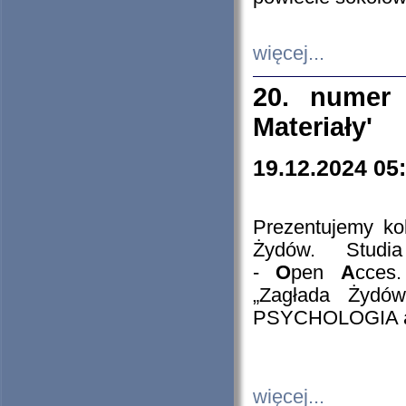
więcej...
20. numer 
Materiały'
19.12.2024 05
Prezentujemy kol
Żydów. Stud
-
O
pen
A
cces
„Zagłada Żydów
PSYCHOLOGIA 
więcej...