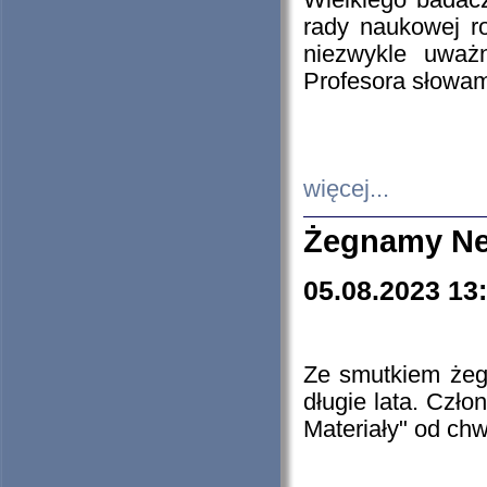
Wielkiego badacz
rady naukowej ro
niezwykle uważn
Profesora słowam
więcej...
Żegnamy Ne
05.08.2023 13
Ze smutkiem żeg
długie lata. Czł
Materiały" od chw