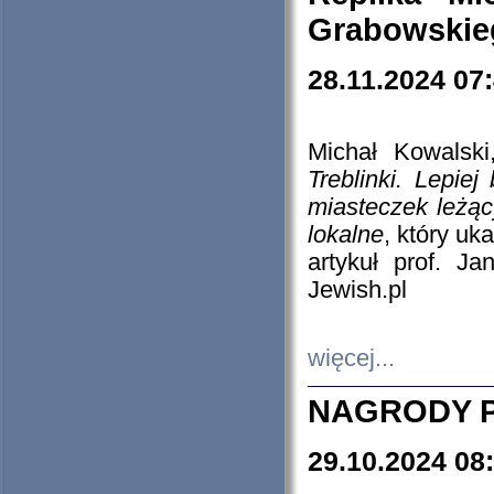
Grabowskieg
28.11.2024 07
Michał Kowalski
Treblinki. Lepie
miasteczek leżąc
lokalne
, który uk
artykuł prof. J
Jewish.pl
więcej...
NAGRODY P
29.10.2024 08