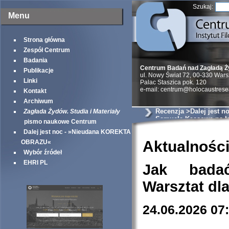
Szukaj:
Menu
Strona główna
Zespół Centrum
Badania
Centrum Badań nad Zagładą 
Publikacje
ul. Nowy Świat 72, 00-330 War
Linki
Palac Staszica pok. 120
e-mail: centrum@holocaustrese
Kontakt
Archiwum
Recenzja >Dalej jest n
Zagłada Żydów. Studia i Materiały
Samuela Kassowa na ł
pismo naukowe Centrum
Vashem Studies
Dalej jest noc - »Nieudana KOREKTA
Aktualnośc
OBRAZU«
Wybór źródeł
EHRI PL
Jak bada
Warsztat dl
24.06.2026 07