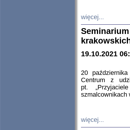
więcej...
Seminarium
krakowskich
19.10.2021 06
20 październik
Centrum z udzia
pt. „Przyjacie
szmalcownikach
więcej...