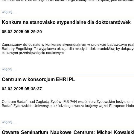
czerpać wiedzę od dużego i zróżnicowanego tematycznie zespołu, pod kierownic
więcej...
Konkurs na stanowisko stypendialne dla doktorantów/ek
05.02.2025 05:29:20
Zapraszamy do udziału w konkursie stypendialnym w projekcie badawczym rea
Barbary Engelking. To wyjątkowa okazja dla młodych doktorantek/ów, by dołączy
ciekawym przedsięwzięciu naukowym
SNY CHOCI
Okupacyjne 
Mazowieck
oprac. i ws
więcej...
Warszawa 
Centrum w konsorcjum EHRI PL
02.02.2025 05:38:37
Centrum Badań nad Zagładą Żydów IFiS PAN wspólnie z Żydowskim Instytutem 
Badań Żydowskich Uniwersytetu Łódzkiego tworza krajowy węzeł European Holoc
SZCZĘŚCIE JES
Losy kobiet ocalały
więcej...
Otwarte Seminarium Naukowe Centrum: Michał Kowalski, G