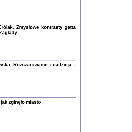
kiego Żyda wspomnienia, łzy i myśli
Zapiski z okupacyjnej Warszawy
konowski, oprac. Marta Janczewska
rólak, Zmysłowe kontrasty getta
Warszawa 2020
 Zagłady
Y TE SŁOWA JEST PRACOWNIKIEM
ska, Rozczarowanie i nadzieja –
GETTOWEJ INSTYTUCJI ...
nnika' i inne pisma z łódzkiego getta
 z jidysz, oprac. i wstęp. Monika Polit
Warszawa 2019
jak zginęło miasto
ETĘ NIEMIECKĄ ...
ny w ukryciu w Warszawie w latach 1943-1944
rg
,
oprac. i wstępem opatrzyła
Barbara Engelking
9