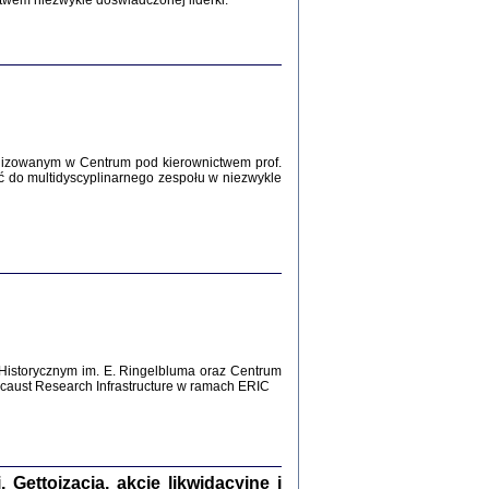
twem niezwykle doświadczonej liderki.
Zagłada Żydów.
Studia i Materiały
nr 12, R. 2016
Warszawa 2016
lizowanym w Centrum pod kierownictwem prof.
ć do multidyscyplinarnego zespołu w niezwykle
AŻ MAMY WSPANIAŁE ...
dzienniki Żydów z okolic Mińska
iego
tępem opatrzyła Barbara Engelking
2016
Historycznym im. E. Ringelbluma oraz Centrum
aust Research Infrastructure w ramach ERIC
T POSIADAĆ DOM POD ZIEMIĄ ...
ch z Zagłady w okolicach Dąbrowy
Tarnowskiej
oprac. i wstęp Jan Grabowski
Warszawa 2016
ettoizacja, akcje likwidacyjne i