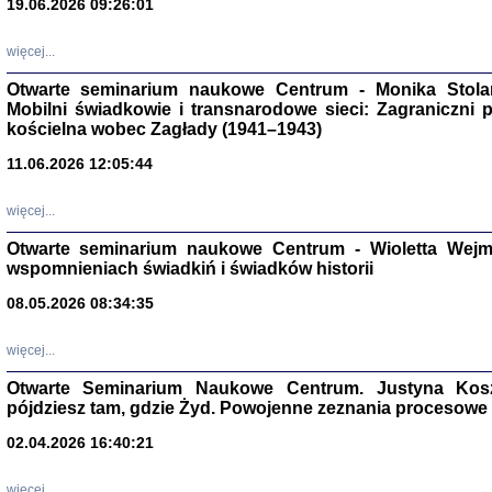
19.06.2026 09:26:01
więcej...
Otwarte seminarium naukowe Centrum - Monika Stolarcz
Mobilni świadkowie i transnarodowe sieci: Zagraniczni 
kościelna wobec Zagłady (1941–1943)
11.06.2026 12:05:44
Znowu mieliśmy
Dzienniki i pam
Binder Elza (El
więcej...
Wagner Rózia
oprac. Aleksa
Otwarte seminarium naukowe Centrum - Wioletta Wej
Warszawa 202
wspomnieniach świadkiń i świadków historii
08.05.2026 08:34:35
więcej...
oprac. Aleksan
Otwarte Seminarium Naukowe Centrum. Justyna Kosza
pójdziesz tam, gdzie Żyd. Powojenne zeznania procesowe 
02.04.2026 16:40:21
więcej...