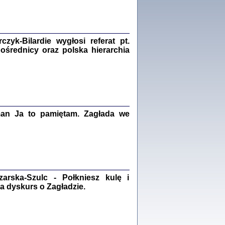
Zagłada Żydów.
Studia i Materiały
nr 18, R. 2022
Warszawa 2022
yk-Bilardie wygłosi referat pt.
pośrednicy oraz polska hierarchia
 iluzję, że żyjemy …
iętniki z Galicji Wschodniej
iszewa), Urman Jerzy Feliks, Strassler Szymon,
ndra Bańkowska
man Ja to pamiętam. Zagłada we
2
PAMIĘTNIK
Kalman Rotgeber
dra Bańkowska, wstęp Jacek Leociak
Warszawa 2021
rska-Szulc - Połkniesz kulę i
a dyskurs o Zagładzie.