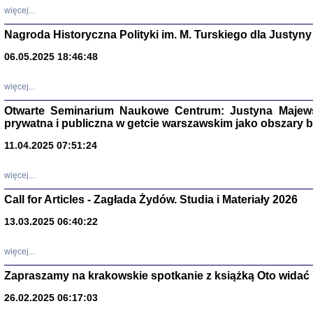
DALEJ JEST NOC. Los
więcej...
red. i wstę
Nagroda Historyczna Polityki im. M. Turskiego dla Justyny
06.05.2025 18:46:48
ŻADNA BLA
więcej...
Wspomnieni
Stanisław A
Warszawa 
Otwarte Seminarium Naukowe Centrum: Justyna Majewsk
prywatna i publiczna w getcie warszawskim jako obszary
11.04.2025 07:51:24
więcej...
Call for Articles - Zagłada Żydów. Studia i Materiały 2026
13.03.2025 06:40:22
więcej...
Zapraszamy na krakowskie spotkanie z książką Oto widać i
TYLEŚMY JU
Dziennik pi
26.02.2025 06:17:03
Clara Kram