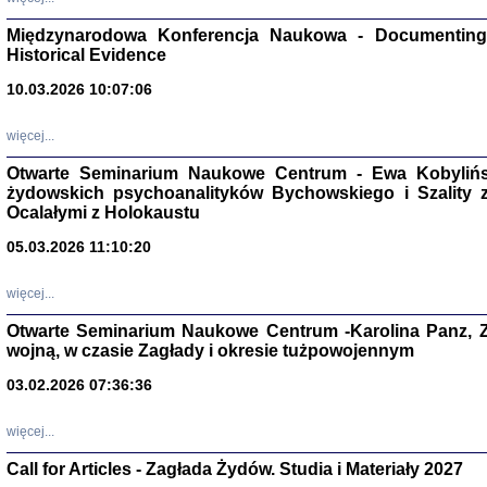
Zagłada Żyd
Studia i Mater
Międzynarodowa Konferencja Naukowa - Documenting 
nr 17, R. 202
Warszawa 20
Historical Evidence
10.03.2026 10:07:06
więcej...
Otwarte Seminarium Naukowe Centrum - Ewa Kobylińsk
NIE WIEMY CO PRZY
żydowskich psychoanalityków Bychowskiego i Szality z 
Dziennik p
Moszek Baum, oprac. Barb
Ocalałymi z Holokaustu
05.03.2026 11:10:20
więcej...
Otwarte Seminarium Naukowe Centrum -Karolina Panz, Z
wojną, w czasie Zagłady i okresie tużpowojennym
Zagłada Żyd
Studia i Mater
nr 16, R. 202
03.02.2026 07:36:36
Warszawa 20
więcej...
Call for Articles - Zagłada Żydów. Studia i Materiały 2027