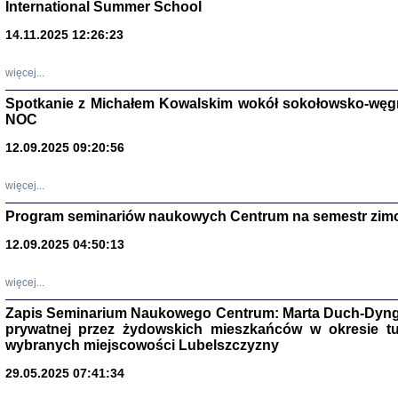
International Summer School
14.11.2025 12:26:23
więcej...
Spotkanie z Michałem Kowalskim wokół sokołowsko-węg
NOC
12.09.2025 09:20:56
więcej...
Program seminariów naukowych Centrum na semestr zim
Zagłada Żyd
Studia i Mater
12.09.2025 04:50:13
nr 14, R. 201
Warszawa 20
więcej...
Zapis Seminarium Naukowego Centrum: Marta Duch-Dyng
prywatnej przez żydowskich mieszkańców w okresie t
wybranych miejscowości Lubelszczyzny
29.05.2025 07:41:34