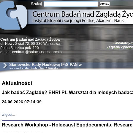
Szukaj:
Chciałabym 
Centrum Badań nad Zagładą Żydów
Zagłada Żydow
ul. Nowy Świat 72, 00-330 Warszawa;
Palac Staszica pok. 120
e-mail: centrum@holocaustresearch.pl
Stanowisko Rady Naukowej IFiS PAN w
sprawie dr. hab. ks Alfreda
Wierzbickiego
Żydzi w walc
Germany 193
Aktualności
Natalia Aleksiun, 
Jak badać Zagładę? EHRI-PL Warsztat dla młodych badac
Deborah Dash Moor
Turski, Laurence 
(Arkadij Zelcer)
24.06.2026 07:14:39
red. Krzysztof Pe
Warszawa 20
więcej...
Research Workshop - Holocaust Egodocuments: Researc