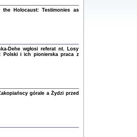
ów.
iały
the Holocaust: Testimonies as
1
21
a-Dehe wgłosi referat nt. Losy
NIESIE NAM KOLEJNA GODZINA ...
Polski i ich pionierska praca z
isany w ukryciu w latach 1943-1944
ara Engelking, tłum. z jidysz Monika
Polit
Warszawa 2020
akopiańscy górale a Żydzi przed
ów.
iały
0
20