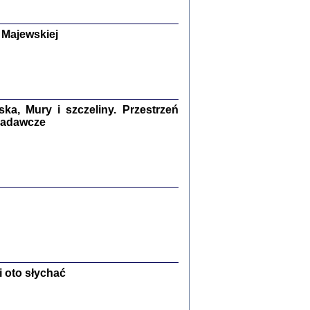
y Żydów w wybranych powiatach
okupowanej Polski
p Barbara Engelking, Jan Grabowski
 Majewskiej
Warszawa 2018
GA, ŻADNE KŁAMSTWO ...
a z warszawskiego getta
dler
,
oprac. i wstępem opatrzyła
Marta Janczewska
2018
a, Mury i szczeliny. Przestrzeń
 badawcze
Zagłada Żydów.
Studia i Materiały
nr 13, R. 2017
Warszawa 2017
 oto słychać
Ż PRZESZLI ...
sany w bunkrze (Żółkiew 1942-1944)
er
,
oprac. i wstępem opatrzyła Anna Wylegała