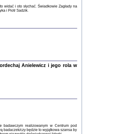
2017
o widać i oto słychać. Świadkowie Zagłady na
a i Piotr Sadzik.
WŚRÓD ZATRUTYCH NOŻY ...
i z getta i okupowanej Warszawy
c. i wstępem opatrzyła Agnieszka
Haska
Warszawa 2017
dechaj Anielewicz i jego rola w
, Z POMOCĄ BOŻĄ, JUŻ NIEBAWEM ...
 i Mirki Piżyców o życiu w getcie i okupowanej
ępem opatrzyła Barbara Engelking i Havi Dreifuss
2017
kcie badawczym realizowanym w Centrum pod
wą badaczek/czy będzie to wyjątkowa szansa by