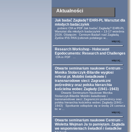
Aktualności
Jak badać Zagładę? EHRI-PL Warsztat dla
młodych badaczy/ek
pobierz CfA w PDF Jak badać Zagładę? EHRI-PL
Warsztat dla młodych badaczy/ek – 13-17 września
2026, Oświęcim Centrum Badań nad Zagładą
Żydów IFiS PAN (członek polskiego w...
więcej...
Research Workshop - Holocaust
Egodocuments: Research and Challenges
CfA in PDF ...
więcej...
Otwarte seminarium naukowe Centrum -
Monika Stolarczyk-Bilardie wygłosi
referat pt. Mobilni świadkowie i
transnarodowe sieci: Zagraniczni
pośrednicy oraz polska hierarchia
kościelna wobec Zagłady (1941–1943)
Otwarte Seminarium Naukowe Monika
Stolarczyk-Bilardie Mobilni świadkowie i
transnarodowe sieci: Zagraniczni pośrednicy oraz
polska hierarchia kościelna wobec Zagłady (1941–
1943) Spotkanie odbędzie się w środę 24 czerwca
br. w ...
więcej...
Otwarte seminarium naukowe Centrum -
Wioletta Wejman Ja to pamiętam. Zagłada
we wspomnieniach świadkiń i świadków