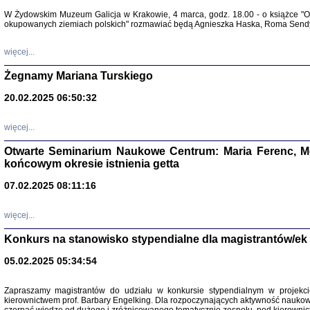
Warszawa 
W Żydowskim Muzeum Galicja w Krakowie, 4 marca, godz. 18.00 - o książce "Ot
okupowanych ziemiach polskich" rozmawiać będą Agnieszka Haska, Roma Sendyk
więcej...
Żegnamy Mariana Turskiego
20.02.2025 06:50:32
Zapisk
Tadeusz Obremski, opra
więcej...
Otwarte Seminarium Naukowe Centrum: Maria Ferenc, Mor
końcowym okresie istnienia getta
07.02.2025 08:11:16
więcej...
PO WOJNIE
Pisma Kopla
Konkurs na stanowisko stypendialne dla magistrantów/ek
Warszawie
oprac. i wst
05.02.2025 05:34:54
Warszawa 
Zapraszamy magistrantów do udziału w konkursie stypendialnym w proje
kierownictwem prof. Barbary Engelking. Dla rozpoczynających aktywność nauko