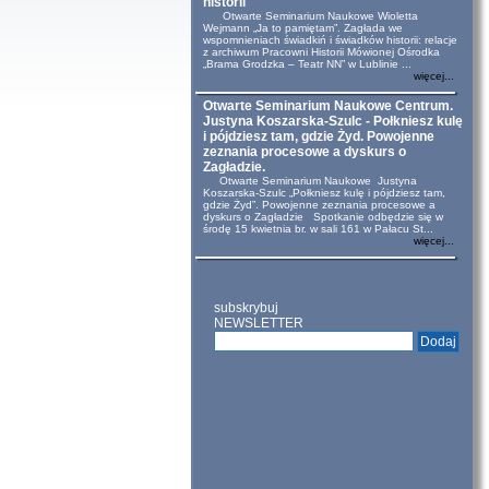
historii
Otwarte Seminarium Naukowe Wioletta
Wejmann „Ja to pamiętam”. Zagłada we
wspomnieniach świadkiń i świadków historii: relacje
z archiwum Pracowni Historii Mówionej Ośrodka
„Brama Grodzka – Teatr NN” w Lublinie ...
więcej...
Otwarte Seminarium Naukowe Centrum.
Justyna Koszarska-Szulc - Połkniesz kulę
i pójdziesz tam, gdzie Żyd. Powojenne
zeznania procesowe a dyskurs o
Zagładzie.
Otwarte Seminarium Naukowe Justyna
Koszarska-Szulc „Połkniesz kulę i pójdziesz tam,
gdzie Żyd”. Powojenne zeznania procesowe a
dyskurs o Zagładzie Spotkanie odbędzie się w
środę 15 kwietnia br. w sali 161 w Pałacu St...
więcej...
subskrybuj
NEWSLETTER