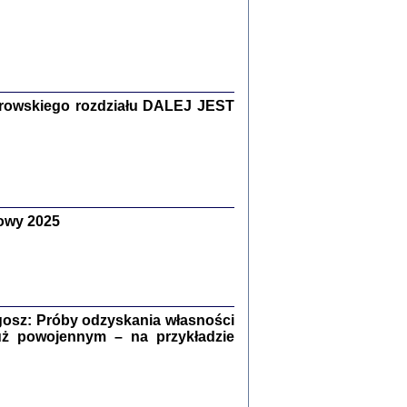
Zagłada Żydów.
Studia i Materiały
nr 15, R. 2019
Warszawa 2019
rowskiego rozdziału DALEJ JEST
owy 2025
ów.
iały
8
18
osz: Próby odzyskania własności
uż powojennym – na przykładzie