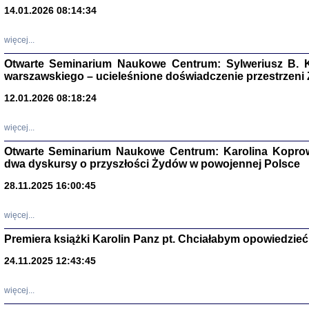
14.01.2026 08:14:34
Aryjs
więcej...
Sewek O
Otwarte Seminarium Naukowe Centrum: Sylweriusz B. K
warszawskiego – ucieleśnione doświadczenie przestrzeni
12.01.2026 08:18:24
więcej...
PISZĄC
Otwarte Seminarium Naukowe Centrum: Karolina Koprow
'z Dzie
dwa dyskursy o przyszłości Żydów w powojennej Polsce
Józef Zelkowicz, tłum.
28.11.2025 16:00:45
więcej...
Premiera książki Karolin Panz pt. Chciałabym opowiedzieć 
CZYTAJĄC GAZ
Dziennik pisa
24.11.2025 12:43:45
Jakub Hochbe
Warszawa 201
więcej...