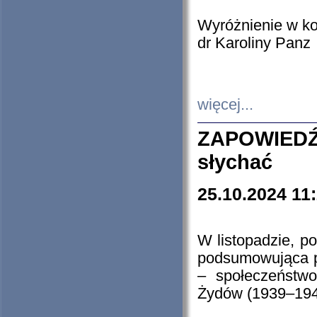
Wyróżnienie w k
dr Karoliny Panz
więcej...
ZAPOWIEDŹ
słychać
25.10.2024 11
W listopadzie, p
podsumowująca p
– społeczeństw
Żydów (1939–194