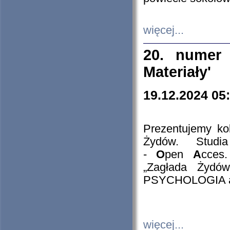
więcej...
20. numer 
Materiały'
19.12.2024 05
Prezentujemy kol
Żydów. Stud
-
O
pen
A
cces
„Zagłada Żydów
PSYCHOLOGIA 
więcej...