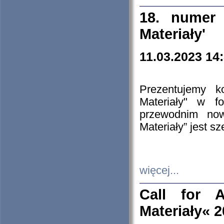
18. numer 
Materiały'
11.03.2023 14
Prezentujemy k
Materiały" w 
przewodnim now
Materiały” jest s
więcej...
Call for A
Materiały« 