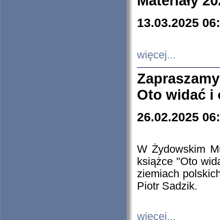
Materiały 20
13.03.2025 06
więcej...
Zapraszamy
Oto widać i
26.02.2025 06
W Żydowskim Muz
książce "Oto wid
ziemiach polski
Piotr Sadzik.
więcej...