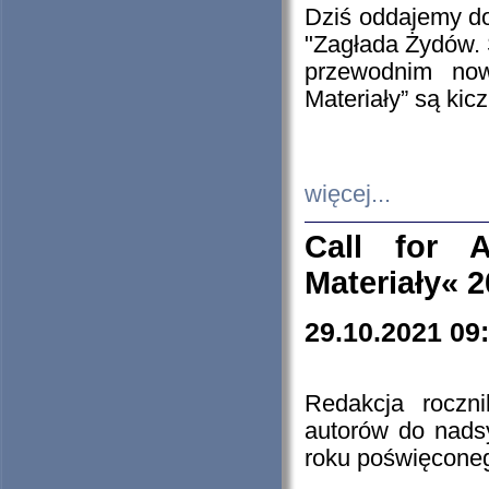
Dziś oddajemy 
"Zagłada Żydów. 
przewodnim now
Materiały” są kic
więcej...
Call for A
Materiały« 
29.10.2021 09
Redakcja roczn
autorów do nads
roku poświęcone