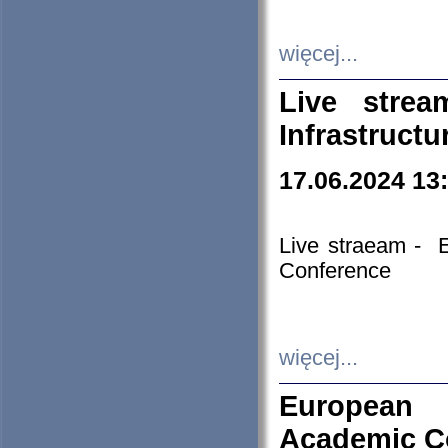
więcej...
Live stre
Infrastruct
17.06.2024 13
Live straeam - 
Conference
więcej...
European H
Academic C