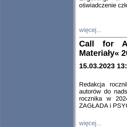
oświadczenie cz
więcej...
Call for A
Materiały« 
15.03.2023 13
Redakcja roczn
autorów do nads
rocznika w 202
ZAGŁADA i PS
więcej...