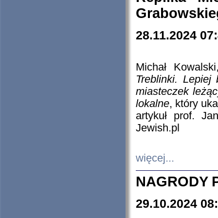
Grabowskieg
28.11.2024 07
Michał Kowalski
Treblinki. Lepie
miasteczek leżąc
lokalne
, który uk
artykuł prof. J
Jewish.pl
więcej...
NAGRODY P
29.10.2024 08