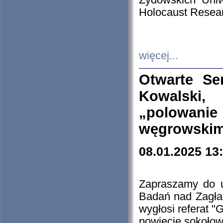
Żydowskich Uniw
Holocaust Resear
więcej...
Otwarte Se
Kowalski, 
„polowanie
węgrowskim.
08.01.2025 13
Zapraszamy do 
Badań nad Zagła
wygłosi referat "
powiecie sokołow