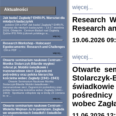
więcej...
Aktualności
Research W
Jak badać Zagładę? EHRI-PL Warsztat dla
młodych badaczy/ek
pobierz CfA w PDF Jak badać Zagładę? EHRI-PL
Research an
Warsztat dla młodych badaczy/ek – 13-17 września
2026, Oświęcim Centrum Badań nad Zagładą
Żydów IFiS PAN (członek polskiego w...
więcej...
19.06.2026 09
Research Workshop - Holocaust
Egodocuments: Research and Challenges
CfA in PDF ...
więcej...
więcej...
Otwarte seminarium naukowe Centrum -
Monika Stolarczyk-Bilardie wygłosi
Otwarte se
referat pt. Mobilni świadkowie i
transnarodowe sieci: Zagraniczni
pośrednicy oraz polska hierarchia
Stolarczyk-
kościelna wobec Zagłady (1941–1943)
Otwarte Seminarium Naukowe Monika
świadkowie
Stolarczyk-Bilardie Mobilni świadkowie i
transnarodowe sieci: Zagraniczni pośrednicy oraz
polska hierarchia kościelna wobec Zagłady (1941–
pośrednicy
1943) Spotkanie odbędzie się w środę 24 czerwca
br. w ...
więcej...
wobec Zagła
Otwarte seminarium naukowe Centrum -
Wioletta Wejman Ja to pamiętam. Zagłada
we wspomnieniach świadkiń i świadków
11.06.2026 12