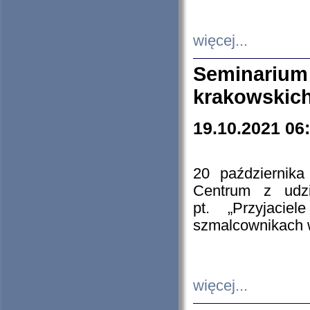
więcej...
Seminarium
krakowskich
19.10.2021 06
20 październik
Centrum z udzia
pt. „Przyjacie
szmalcownikach
więcej...