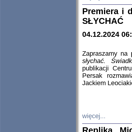
Premiera i
SŁYCHAĆ
04.12.2024 06
Zapraszamy na p
słychać. Świad
publikacji Cen
Persak rozmawi
Jackiem Leociaki
więcej...
Replika Mi