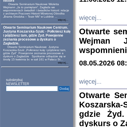
historii
Otwarte Seminarium Naukowe Wioletta
Wejmann „Ja to pamiętam”. Zagłada we
wspomnieniach świadkiń i świadków historii: relacje
z archiwum Pracowni Historii Mówionej Ośrodka
więcej...
„Brama Grodzka – Teatr NN” w Lublinie ...
więcej...
Otwarte Seminarium Naukowe Centrum.
Otwarte se
Justyna Koszarska-Szulc - Połkniesz kulę
i pójdziesz tam, gdzie Żyd. Powojenne
Wejman 
zeznania procesowe a dyskurs o
Zagładzie.
Otwarte Seminarium Naukowe Justyna
wspomnienia
Koszarska-Szulc „Połkniesz kulę i pójdziesz tam,
gdzie Żyd”. Powojenne zeznania procesowe a
dyskurs o Zagładzie Spotkanie odbędzie się w
środę 15 kwietnia br. w sali 161 w Pałacu St...
08.05.2026 08
więcej...
subskrybuj
więcej...
NEWSLETTER
Otwarte Se
Koszarska-S
gdzie Żyd
dyskurs o Z