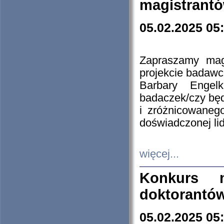
magistrantó
05.02.2025 05
Zapraszamy mag
projekcie badaw
Barbary Engel
badaczek/czy będ
i zróżnicowaneg
doświadczonej lid
więcej...
Konkurs n
doktorantó
05.02.2025 05