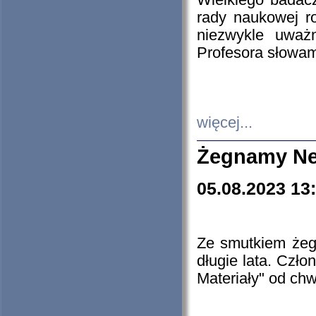
Wielkiego badacz
rady naukowej ro
niezwykle uważn
Profesora słowam
więcej...
Żegnamy Ne
05.08.2023 13
Ze smutkiem żeg
długie lata. Czł
Materiały" od chw