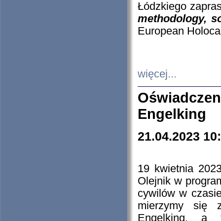
Łódzkiego zapras
methodology, so
European Holocau
więcej...
Oświadczen
Engelking
21.04.2023 10
19 kwietnia 2023
Olejnik w progra
cywilów w czasie
mierzymy się z
Engelking, a 