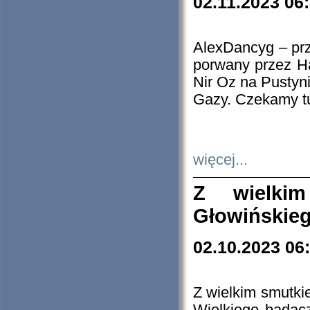
02.11.2023 06
AlexDancyg – przy
porwany przez H
Nir Oz na Pustyn
Gazy. Czekamy tu
więcej...
Z wielki
Głowińskie
02.10.2023 06
Z wielkim smutki