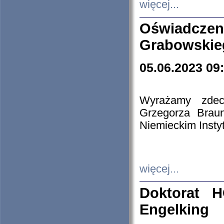
więcej...
Oświadczen
Grabowskie
05.06.2023 09
Wyrażamy zdecy
Grzegorza Brau
Niemieckim Insty
więcej...
Doktorat H
Engelking