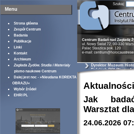
Szukaj:
Menu
Strona główna
Zespół Centrum
Badania
Centrum Badań nad Zagładą 
Publikacje
ul. Nowy Świat 72, 00-330 War
Linki
Palac Staszica pok. 120
e-mail: centrum@holocaustrese
Kontakt
Archiwum
Dyrektor Muzeum Histo
Zagłada Żydów. Studia i Materiały
Polskich POLIN - prof.
pismo naukowe Centrum
Dalej jest noc - »Nieudana KOREKTA
Aktualnośc
OBRAZU«
Wybór źródeł
EHRI PL
Jak bada
Warsztat dl
24.06.2026 07