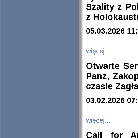
Szality z Po
z Holokaust
05.03.2026 11
więcej...
Otwarte Se
Panz, Zakop
czasie Zagł
03.02.2026 07
więcej...
Call for A