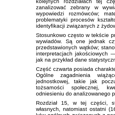
kolejnych rozdziałach tej cz
zanalizować zebrany w wywi
wypowiedzi rozmówców; mate
problematyki procesów kształt
identyfikacji związanych z ży
Stosunkowo często w tekście p
wywiadów. Są one jednak czym
przedstawionych wątków; stano
interpretacjach jakościowych 
jak na przykład dane statystycz
Część czwarta posiada charakt
Ogólne zagadnienia wiążą
jednostkowej, takie jak poczu
tożsamości społecznej, kwe
odniesieniu do anali­zowanego 
Rozdział 15, w tej części,
własnych, natomiast ostatni (