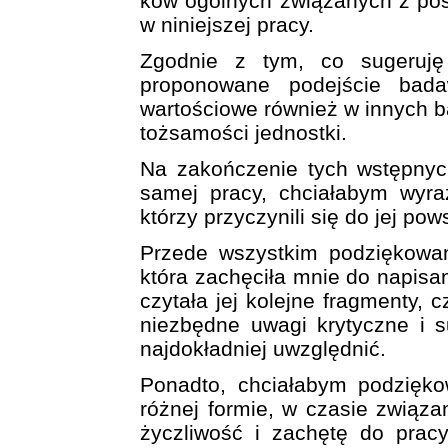
ków ogólnych związanych z p
w niniejszej pracy.
Zgodnie z tym, co sugeruję 
proponowane podejście bad
wartościowe również w innych b
tożsamości jednostki.
Na zakończenie tych wstępnyc
samej pracy, chciałabym wyra
którzy przyczynili się do jej pow
Przede wszystkim podziękowan
która zachęciła mnie do napisani
czytała jej kolejne fragmenty, 
niezbędne uwagi krytyczne i s
najdokładniej uwzględnić.
Ponadto, chciałabym podzięko
różnej formie, w czasie związ
życzliwość i zachętę do pracy