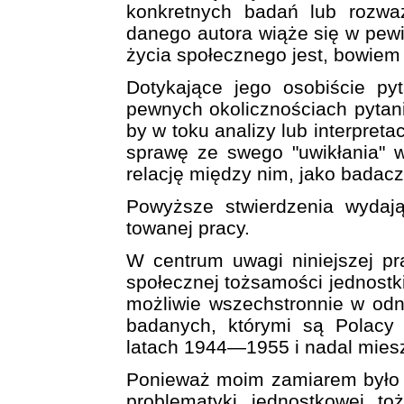
konkretnych badań lub rozwa
danego autora wiąże się w pew
życia społecznego jest, bowiem
Dotykające jego osobiście py
pewnych okolicznościach pytan
by w toku analizy lub interpret
sprawę ze swego "uwikłania" w
relację między nim, jako badac
Powyższe stwierdzenia wydają
towanej pracy.
W centrum uwagi niniejszej pr
społecznej tożsamości jednostki
możliwie wszechstronnie w odn
badanych, którymi są Polacy
latach 1944—1955 i nadal mies
Ponieważ moim zamiarem było m
problematyki jednostkowej to