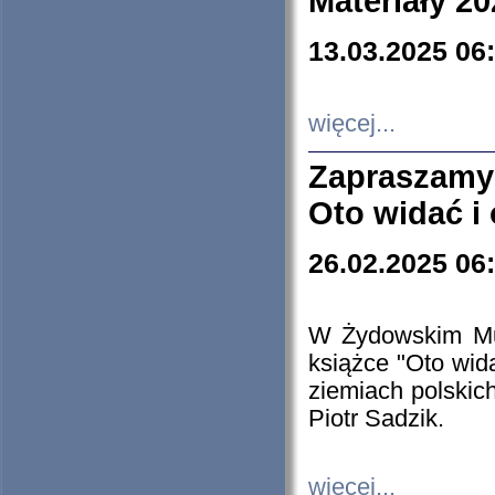
Materiały 20
13.03.2025 06
więcej...
Zapraszamy
Oto widać i
26.02.2025 06
W Żydowskim Muz
książce "Oto wid
ziemiach polski
Piotr Sadzik.
więcej...