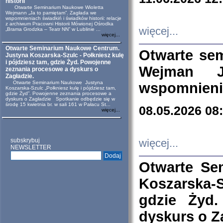
historii
Otwarte Seminarium Naukowe Wioletta
Wejmann „Ja to pamiętam”. Zagłada we
wspomnieniach świadkiń i świadków historii: relacje
z archiwum Pracowni Historii Mówionej Ośrodka
więcej...
„Brama Grodzka – Teatr NN” w Lublinie ...
więcej...
Otwarte Seminarium Naukowe Centrum.
Otwarte se
Justyna Koszarska-Szulc - Połkniesz kulę
i pójdziesz tam, gdzie Żyd. Powojenne
Wejman 
zeznania procesowe a dyskurs o
Zagładzie.
Otwarte Seminarium Naukowe Justyna
wspomnienia
Koszarska-Szulc „Połkniesz kulę i pójdziesz tam,
gdzie Żyd”. Powojenne zeznania procesowe a
dyskurs o Zagładzie Spotkanie odbędzie się w
środę 15 kwietnia br. w sali 161 w Pałacu St...
08.05.2026 08
więcej...
subskrybuj
więcej...
NEWSLETTER
Otwarte Se
Koszarska-S
gdzie Żyd
dyskurs o Z