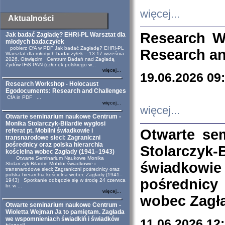
więcej...
Aktualności
Research W
Jak badać Zagładę? EHRI-PL Warsztat dla
młodych badaczy/ek
pobierz CfA w PDF Jak badać Zagładę? EHRI-PL
Research an
Warsztat dla młodych badaczy/ek – 13-17 września
2026, Oświęcim Centrum Badań nad Zagładą
Żydów IFiS PAN (członek polskiego w...
więcej...
19.06.2026 09
Research Workshop - Holocaust
Egodocuments: Research and Challenges
CfA in PDF ...
więcej...
więcej...
Otwarte seminarium naukowe Centrum -
Monika Stolarczyk-Bilardie wygłosi
Otwarte se
referat pt. Mobilni świadkowie i
transnarodowe sieci: Zagraniczni
pośrednicy oraz polska hierarchia
Stolarczyk-
kościelna wobec Zagłady (1941–1943)
Otwarte Seminarium Naukowe Monika
świadkowie
Stolarczyk-Bilardie Mobilni świadkowie i
transnarodowe sieci: Zagraniczni pośrednicy oraz
polska hierarchia kościelna wobec Zagłady (1941–
pośrednicy
1943) Spotkanie odbędzie się w środę 24 czerwca
br. w ...
więcej...
wobec Zagła
Otwarte seminarium naukowe Centrum -
Wioletta Wejman Ja to pamiętam. Zagłada
we wspomnieniach świadkiń i świadków
11.06.2026 12