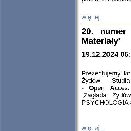
więcej...
20. numer 
Materiały'
19.12.2024 05
Prezentujemy kol
Żydów. Stud
-
O
pen
A
cces
„Zagłada Żydów
PSYCHOLOGIA 
więcej...