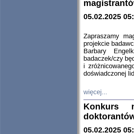
magistrantó
05.02.2025 05
Zapraszamy mag
projekcie badaw
Barbary Engel
badaczek/czy będ
i zróżnicowaneg
doświadczonej lid
więcej...
Konkurs n
doktorantó
05.02.2025 05