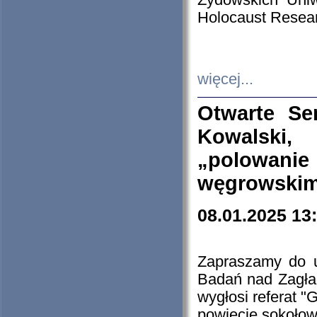
Żydowskich Uniw
Holocaust Resear
więcej...
Otwarte Se
Kowalski, 
„polowanie
węgrowskim.
08.01.2025 13
Zapraszamy do 
Badań nad Zagła
wygłosi referat "
powiecie sokołow