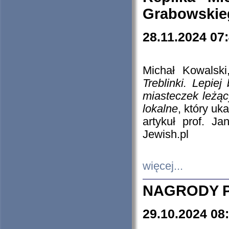
Grabowskieg
28.11.2024 07
Michał Kowalski
Treblinki. Lepie
miasteczek leżąc
lokalne
, który uk
artykuł prof. J
Jewish.pl
więcej...
NAGRODY P
29.10.2024 08