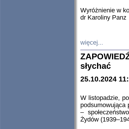
Wyróżnienie w k
dr Karoliny Panz
więcej...
ZAPOWIEDŹ
słychać
25.10.2024 11
W listopadzie, p
podsumowująca p
– społeczeństw
Żydów (1939–194