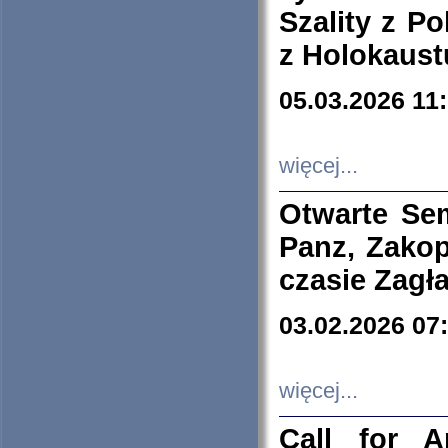
Szality z Po
z Holokaust
05.03.2026 11
więcej...
Otwarte Se
Panz, Zakop
czasie Zagł
03.02.2026 07
więcej...
Call for A