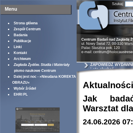
Szukaj:
Menu
Strona główna
Zespół Centrum
Badania
Centrum Badań nad Zagładą 
Publikacje
ul. Nowy Świat 72, 00-330 War
Linki
Palac Staszica pok. 120
e-mail: centrum@holocaustrese
Kontakt
Archiwum
ZAPOWIEDŹ WYDAWNIC
Zagłada Żydów. Studia i Materiały
i oto słychać
pismo naukowe Centrum
Dalej jest noc - »Nieudana KOREKTA
Aktualnośc
OBRAZU«
Wybór źródeł
EHRI PL
Jak bada
Warsztat dl
24.06.2026 07