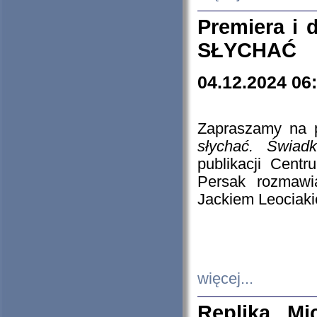
Premiera i
SŁYCHAĆ
04.12.2024 06
Zapraszamy na p
słychać. Świad
publikacji Cen
Persak rozmawi
Jackiem Leociaki
więcej...
Replika Mi