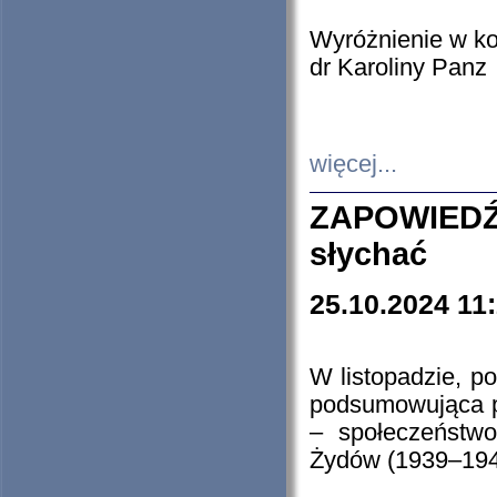
Wyróżnienie w k
dr Karoliny Panz
więcej...
ZAPOWIEDŹ
słychać
25.10.2024 11
W listopadzie, p
podsumowująca p
– społeczeństw
Żydów (1939–194