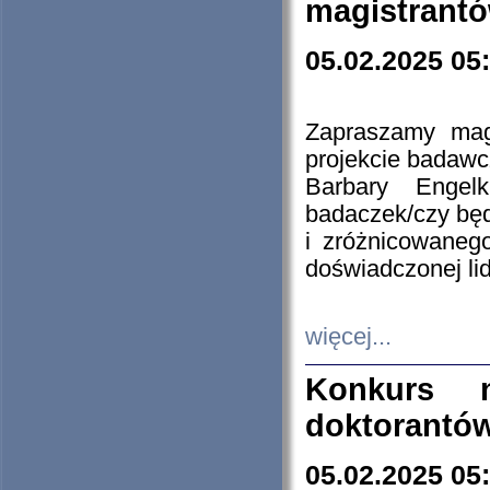
magistrantó
05.02.2025 05
Zapraszamy mag
projekcie badaw
Barbary Engel
badaczek/czy będ
i zróżnicowaneg
doświadczonej lid
więcej...
Konkurs n
doktorantó
05.02.2025 05