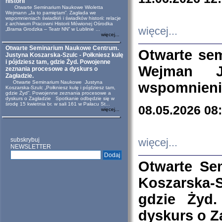
historii
Otwarte Seminarium Naukowe Wioletta
Wejmann „Ja to pamiętam”. Zagłada we
wspomnieniach świadkiń i świadków historii: relacje
z archiwum Pracowni Historii Mówionej Ośrodka
więcej...
„Brama Grodzka – Teatr NN” w Lublinie ...
więcej...
Otwarte Seminarium Naukowe Centrum.
Otwarte se
Justyna Koszarska-Szulc - Połkniesz kulę
i pójdziesz tam, gdzie Żyd. Powojenne
Wejman 
zeznania procesowe a dyskurs o
Zagładzie.
Otwarte Seminarium Naukowe Justyna
wspomnienia
Koszarska-Szulc „Połkniesz kulę i pójdziesz tam,
gdzie Żyd”. Powojenne zeznania procesowe a
dyskurs o Zagładzie Spotkanie odbędzie się w
środę 15 kwietnia br. w sali 161 w Pałacu St...
08.05.2026 08
więcej...
subskrybuj
więcej...
NEWSLETTER
Otwarte Se
Koszarska-S
gdzie Żyd
dyskurs o Z