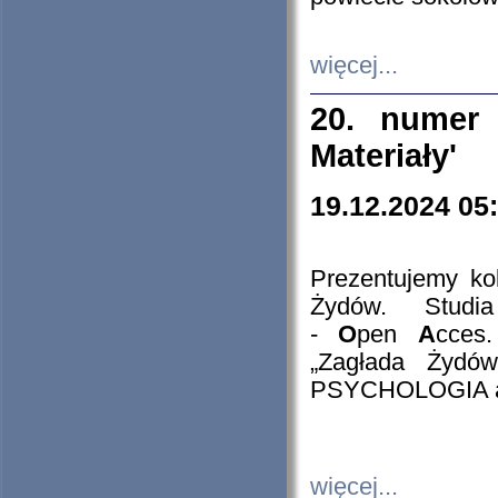
więcej...
20. numer 
Materiały'
19.12.2024 05
Prezentujemy kol
Żydów. Stud
-
O
pen
A
cces
„Zagłada Żydów
PSYCHOLOGIA 
więcej...