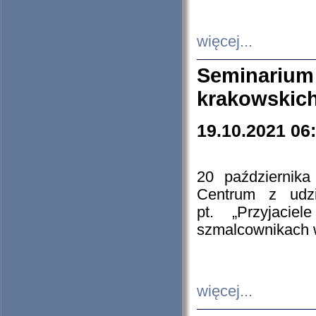
więcej...
Seminarium
krakowskich
19.10.2021 06
20 październik
Centrum z udzia
pt. „Przyjacie
szmalcownikach
więcej...