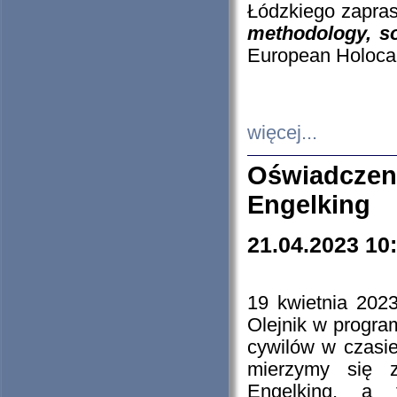
Łódzkiego zapras
methodology, so
European Holocau
więcej...
Oświadczen
Engelking
21.04.2023 10
19 kwietnia 2023
Olejnik w progra
cywilów w czasie
mierzymy się z
Engelking, a 