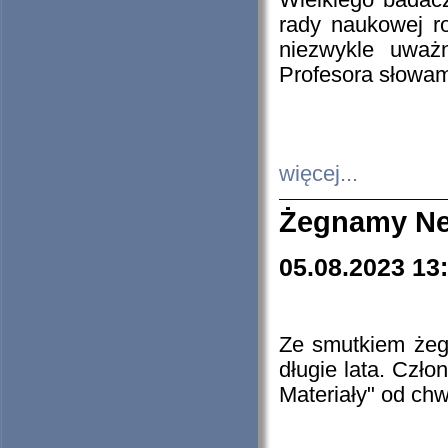
Wielkiego badacz
rady naukowej ro
niezwykle uważn
Profesora słowam
więcej...
Żegnamy Ne
05.08.2023 13
Ze smutkiem żeg
długie lata. Czł
Materiały" od chw