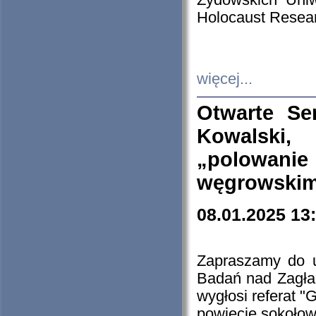
Żydowskich Uniw
Holocaust Resear
więcej...
Otwarte Se
Kowalski, 
„polowanie
węgrowskim.
08.01.2025 13
Zapraszamy do 
Badań nad Zagła
wygłosi referat "
powiecie sokołow