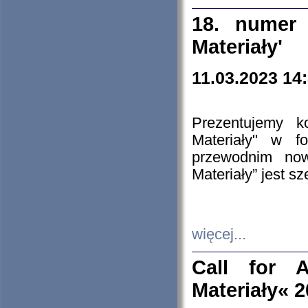
18. numer 
Materiały'
11.03.2023 14
Prezentujemy k
Materiały" w 
przewodnim now
Materiały” jest s
więcej...
Call for A
Materiały« 