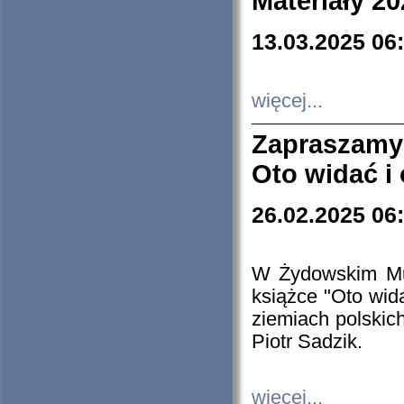
Materiały 20
13.03.2025 06
więcej...
Zapraszamy
Oto widać i
26.02.2025 06
W Żydowskim Muz
książce "Oto wid
ziemiach polski
Piotr Sadzik.
więcej...