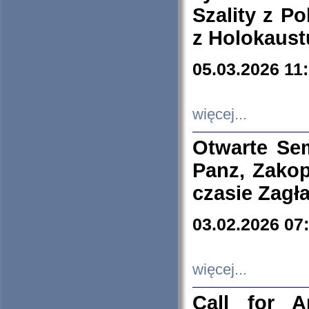
Szality z Po
z Holokaust
05.03.2026 11
więcej...
Otwarte Se
Panz, Zakop
czasie Zagł
03.02.2026 07
więcej...
Call for A