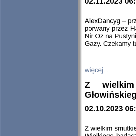
02.11.2023 06
AlexDancyg – przy
porwany przez H
Nir Oz na Pustyn
Gazy. Czekamy tu
więcej...
Z wielki
Głowińskie
02.10.2023 06
Z wielkim smutki