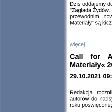
Dziś oddajemy 
"Zagłada Żydów. 
przewodnim now
Materiały” są kic
więcej...
Call for A
Materiały« 
29.10.2021 09
Redakcja roczn
autorów do nads
roku poświęcone