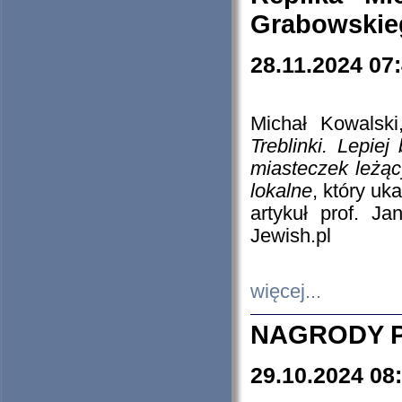
Grabowskieg
28.11.2024 07
Michał Kowalski
Treblinki. Lepie
miasteczek leżąc
lokalne
, który uk
artykuł prof. J
Jewish.pl
więcej...
NAGRODY P
29.10.2024 08