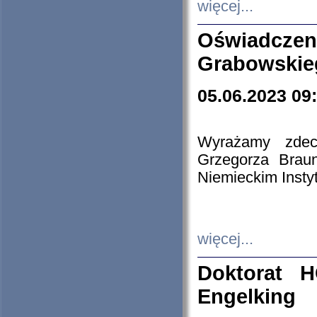
więcej...
Oświadczen
Grabowskie
05.06.2023 09
Wyrażamy zdecy
Grzegorza Brau
Niemieckim Insty
więcej...
Doktorat H
Engelking