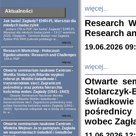
więcej...
Aktualności
Research W
Jak badać Zagładę? EHRI-PL Warsztat dla
młodych badaczy/ek
pobierz CfA w PDF Jak badać Zagładę? EHRI-PL
Research an
Warsztat dla młodych badaczy/ek – 13-17 września
2026, Oświęcim Centrum Badań nad Zagładą
Żydów IFiS PAN (członek polskiego w...
więcej...
19.06.2026 09
Research Workshop - Holocaust
Egodocuments: Research and Challenges
CfA in PDF ...
więcej...
więcej...
Otwarte seminarium naukowe Centrum -
Monika Stolarczyk-Bilardie wygłosi
Otwarte se
referat pt. Mobilni świadkowie i
transnarodowe sieci: Zagraniczni
pośrednicy oraz polska hierarchia
Stolarczyk-
kościelna wobec Zagłady (1941–1943)
Otwarte Seminarium Naukowe Monika
świadkowie
Stolarczyk-Bilardie Mobilni świadkowie i
transnarodowe sieci: Zagraniczni pośrednicy oraz
polska hierarchia kościelna wobec Zagłady (1941–
pośrednicy
1943) Spotkanie odbędzie się w środę 24 czerwca
br. w ...
więcej...
wobec Zagła
Otwarte seminarium naukowe Centrum -
Wioletta Wejman Ja to pamiętam. Zagłada
we wspomnieniach świadkiń i świadków
11.06.2026 12