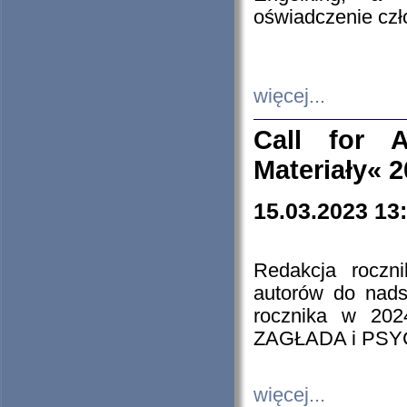
oświadczenie cz
więcej...
Call for A
Materiały« 
15.03.2023 13
Redakcja roczn
autorów do nads
rocznika w 202
ZAGŁADA i PS
więcej...