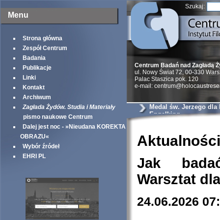
Szukaj:
Menu
Strona główna
Zespół Centrum
Badania
Centrum Badań nad Zagładą 
Publikacje
ul. Nowy Świat 72, 00-330 War
Linki
Palac Staszica pok. 120
e-mail: centrum@holocaustrese
Kontakt
Archiwum
Medal św. Jerzego dla
Zagłada Żydów. Studia i Materiały
Engelking
pismo naukowe Centrum
Dalej jest noc - »Nieudana KOREKTA
Aktualnośc
OBRAZU«
Wybór źródeł
EHRI PL
Jak bada
Warsztat dl
24.06.2026 07