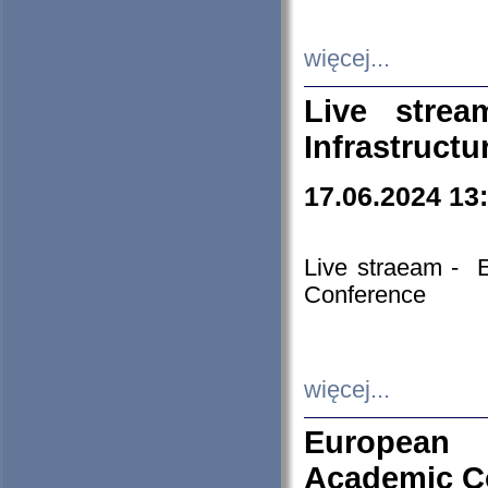
więcej...
Live stre
Infrastruct
17.06.2024 13
Live straeam - 
Conference
więcej...
European H
Academic C