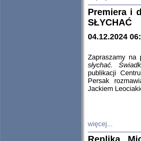
Premiera i
SŁYCHAĆ
04.12.2024 06
Zapraszamy na p
słychać. Świad
publikacji Cen
Persak rozmawi
Jackiem Leociaki
więcej...
Replika Mi