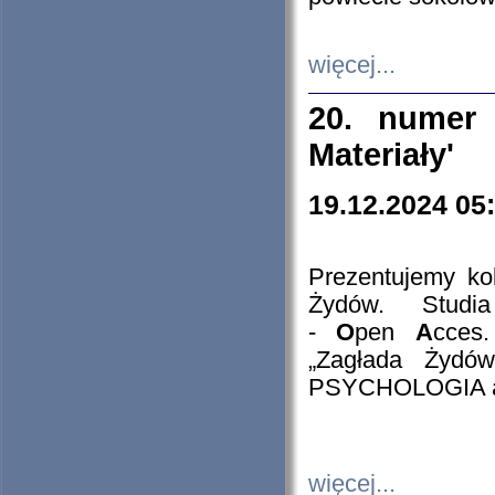
więcej...
20. numer 
Materiały'
19.12.2024 05
Prezentujemy kol
Żydów. Stud
-
O
pen
A
cces
„Zagłada Żydów
PSYCHOLOGIA 
więcej...