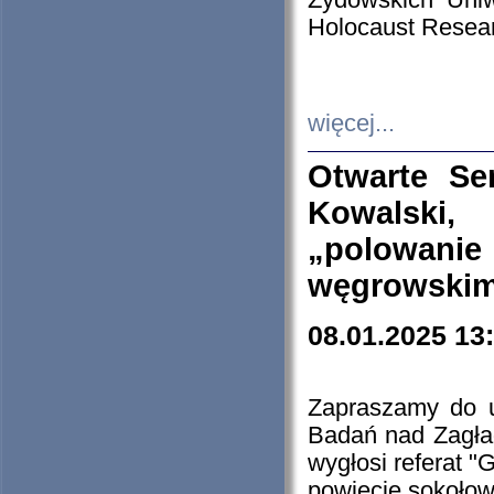
Żydowskich Uniw
Holocaust Resear
więcej...
Otwarte Se
Kowalski, 
„polowanie
węgrowskim.
08.01.2025 13
Zapraszamy do 
Badań nad Zagła
wygłosi referat "
powiecie sokołow