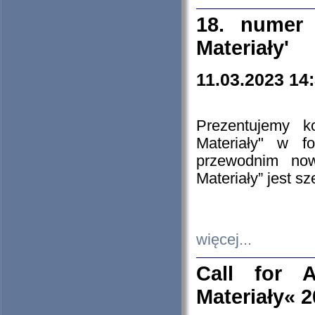
18. numer 
Materiały'
11.03.2023 14
Prezentujemy k
Materiały" w 
przewodnim now
Materiały” jest s
więcej...
Call for A
Materiały« 