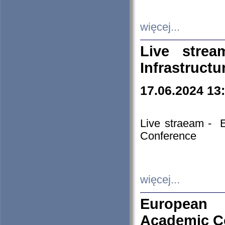
więcej...
Live stre
Infrastruct
17.06.2024 13
Live straeam - 
Conference
więcej...
European H
Academic C