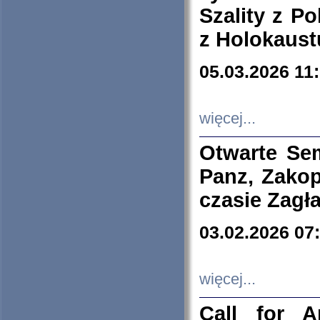
Szality z Po
z Holokaust
05.03.2026 11
więcej...
Otwarte Se
Panz, Zakop
czasie Zagł
03.02.2026 07
więcej...
Call for A