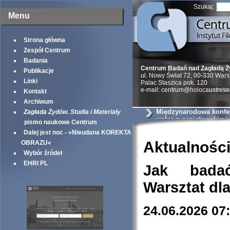
Szukaj:
Menu
Strona główna
Zespół Centrum
Badania
Centrum Badań nad Zagładą 
Publikacje
ul. Nowy Świat 72, 00-330 War
Linki
Palac Staszica pok. 120
e-mail: centrum@holocaustrese
Kontakt
Archiwum
Międzynarodowa konfer
Zagłada Żydów. Studia i Materiały
walce z nazistowskimi
pismo naukowe Centrum
podczas II wojny świa
Dalej jest noc - »Nieudana KOREKTA
Aktualnośc
OBRAZU«
Wybór źródeł
EHRI PL
Jak bada
Warsztat dl
24.06.2026 07