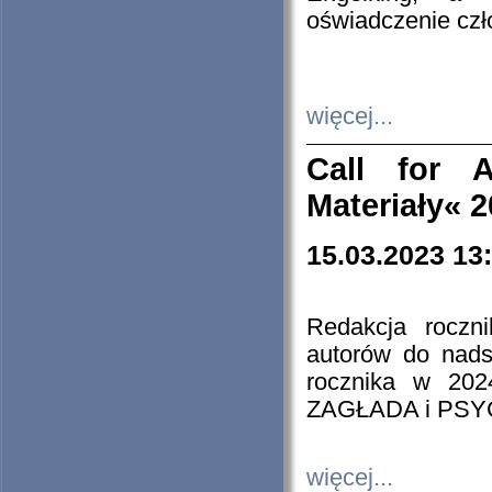
oświadczenie cz
więcej...
Call for A
Materiały« 
15.03.2023 13
Redakcja roczn
autorów do nads
rocznika w 202
ZAGŁADA i PS
więcej...