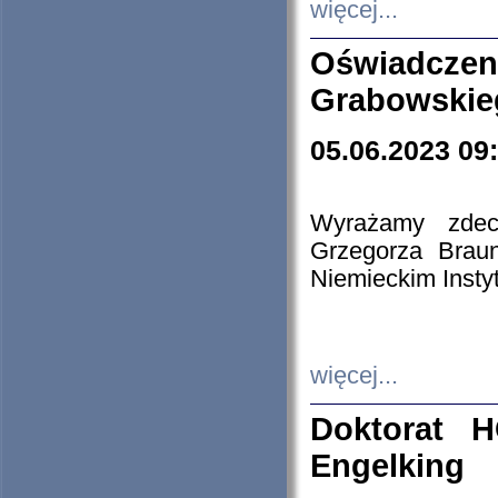
więcej...
Oświadczen
Grabowskie
05.06.2023 09
Wyrażamy zdecy
Grzegorza Brau
Niemieckim Insty
więcej...
Doktorat H
Engelking