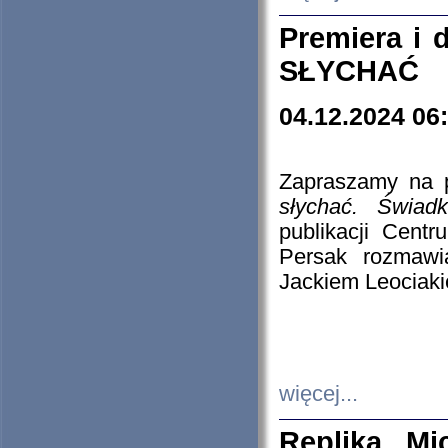
Premiera i
SŁYCHAĆ
04.12.2024 06
Zapraszamy na p
słychać. Świad
publikacji Cen
Persak rozmawi
Jackiem Leociaki
więcej...
Replika Mi