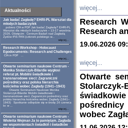
więcej...
Aktualności
Research W
Jak badać Zagładę? EHRI-PL Warsztat dla
młodych badaczy/ek
pobierz CfA w PDF Jak badać Zagładę? EHRI-PL
Research an
Warsztat dla młodych badaczy/ek – 13-17 września
2026, Oświęcim Centrum Badań nad Zagładą
Żydów IFiS PAN (członek polskiego w...
więcej...
19.06.2026 09
Research Workshop - Holocaust
Egodocuments: Research and Challenges
CfA in PDF ...
więcej...
więcej...
Otwarte seminarium naukowe Centrum -
Monika Stolarczyk-Bilardie wygłosi
Otwarte se
referat pt. Mobilni świadkowie i
transnarodowe sieci: Zagraniczni
pośrednicy oraz polska hierarchia
Stolarczyk-
kościelna wobec Zagłady (1941–1943)
Otwarte Seminarium Naukowe Monika
świadkowie
Stolarczyk-Bilardie Mobilni świadkowie i
transnarodowe sieci: Zagraniczni pośrednicy oraz
polska hierarchia kościelna wobec Zagłady (1941–
pośrednicy
1943) Spotkanie odbędzie się w środę 24 czerwca
br. w ...
więcej...
wobec Zagła
Otwarte seminarium naukowe Centrum -
Wioletta Wejman Ja to pamiętam. Zagłada
we wspomnieniach świadkiń i świadków
11.06.2026 12