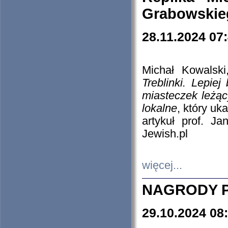
Grabowskieg
28.11.2024 07
Michał Kowalski
Treblinki. Lepie
miasteczek leżąc
lokalne
, który uk
artykuł prof. J
Jewish.pl
więcej...
NAGRODY P
29.10.2024 08