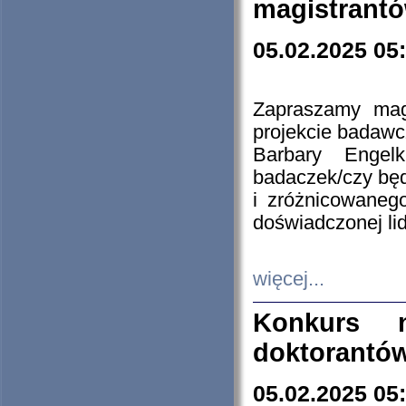
magistrantó
05.02.2025 05
Zapraszamy mag
projekcie badaw
Barbary Engel
badaczek/czy będ
i zróżnicowaneg
doświadczonej lid
więcej...
Konkurs n
doktorantó
05.02.2025 05