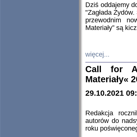
Dziś oddajemy 
"Zagłada Żydów. 
przewodnim now
Materiały” są kic
więcej...
Call for A
Materiały« 
29.10.2021 09
Redakcja roczn
autorów do nads
roku poświęcone