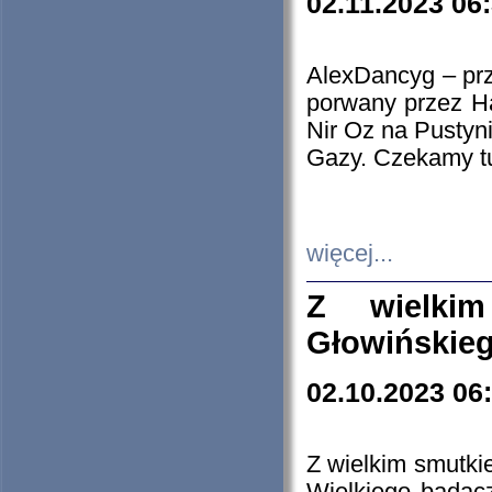
02.11.2023 06
AlexDancyg – przy
porwany przez H
Nir Oz na Pustyn
Gazy. Czekamy tu
więcej...
Z wielki
Głowińskie
02.10.2023 06
Z wielkim smutki