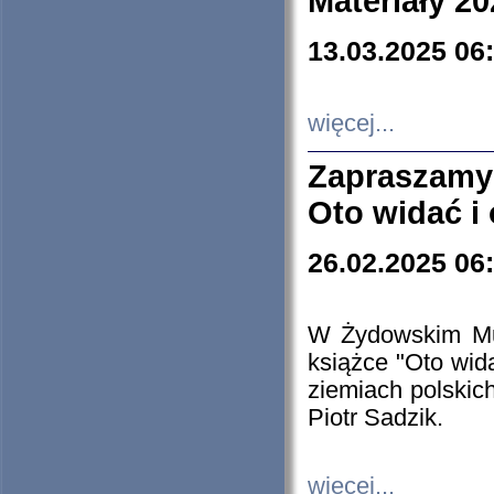
Materiały 20
13.03.2025 06
więcej...
Zapraszamy
Oto widać i
26.02.2025 06
W Żydowskim Muz
książce "Oto wid
ziemiach polski
Piotr Sadzik.
więcej...