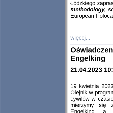
Łódzkiego zapras
methodology, so
European Holocau
więcej...
Oświadczen
Engelking
21.04.2023 10
19 kwietnia 2023
Olejnik w progra
cywilów w czasie
mierzymy się z
Engelking, a 