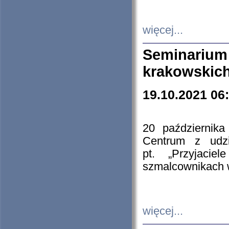
więcej...
Seminarium
krakowskich
19.10.2021 06
20 październik
Centrum z udzia
pt. „Przyjacie
szmalcownikach
więcej...