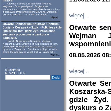
historii
Otwarte Seminarium Naukowe Wioletta
Wejmann „Ja to pamiętam”. Zagłada we
wspomnieniach świadkiń i świadków historii: relacje
z archiwum Pracowni Historii Mówionej Ośrodka
więcej...
„Brama Grodzka – Teatr NN” w Lublinie ...
więcej...
Otwarte Seminarium Naukowe Centrum.
Otwarte se
Justyna Koszarska-Szulc - Połkniesz kulę
i pójdziesz tam, gdzie Żyd. Powojenne
Wejman 
zeznania procesowe a dyskurs o
Zagładzie.
Otwarte Seminarium Naukowe Justyna
wspomnienia
Koszarska-Szulc „Połkniesz kulę i pójdziesz tam,
gdzie Żyd”. Powojenne zeznania procesowe a
dyskurs o Zagładzie Spotkanie odbędzie się w
środę 15 kwietnia br. w sali 161 w Pałacu St...
08.05.2026 08
więcej...
subskrybuj
więcej...
NEWSLETTER
Otwarte Se
Koszarska-S
gdzie Żyd
dyskurs o Z