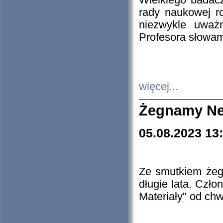
Wielkiego badacz
rady naukowej ro
niezwykle uważn
Profesora słowam
więcej...
Żegnamy Ne
05.08.2023 13
Ze smutkiem żeg
długie lata. Czł
Materiały" od chw