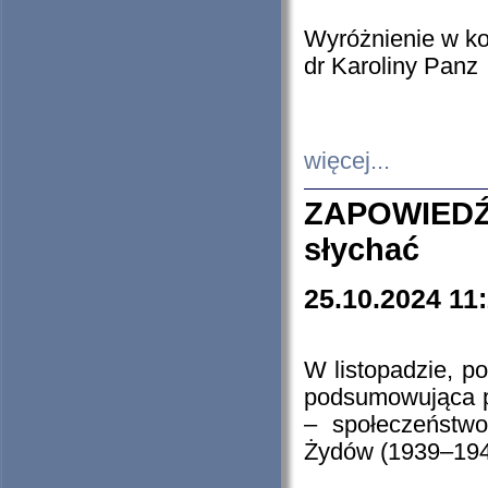
Wyróżnienie w k
dr Karoliny Panz
więcej...
ZAPOWIEDŹ
słychać
25.10.2024 11
W listopadzie, p
podsumowująca p
– społeczeństw
Żydów (1939–194