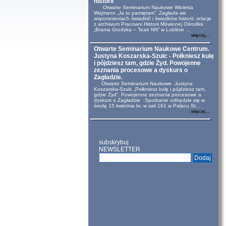
historii
Otwarte Seminarium Naukowe Wioletta
Wejmann „Ja to pamiętam”. Zagłada we
wspomnieniach świadkiń i świadków historii: relacje
z archiwum Pracowni Historii Mówionej Ośrodka
„Brama Grodzka – Teatr NN” w Lublinie ...
więcej...
Otwarte Seminarium Naukowe Centrum.
Justyna Koszarska-Szulc - Połkniesz kulę
i pójdziesz tam, gdzie Żyd. Powojenne
zeznania procesowe a dyskurs o
Zagładzie.
Otwarte Seminarium Naukowe Justyna
Koszarska-Szulc „Połkniesz kulę i pójdziesz tam,
gdzie Żyd”. Powojenne zeznania procesowe a
dyskurs o Zagładzie Spotkanie odbędzie się w
środę 15 kwietnia br. w sali 161 w Pałacu St...
więcej...
subskrybuj
NEWSLETTER