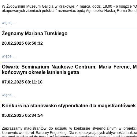
Warszawa 
W Żydowskim Muzeum Galicja w Krakowie, 4 marca, godz. 18.00 - o książce "Ot
okupowanych ziemiach polskich" rozmawiać będą Agnieszka Haska, Roma Sendyk
więcej...
Żegnamy Mariana Turskiego
20.02.2025 06:50:32
Zapisk
Tadeusz Obremski, opra
więcej...
Otwarte Seminarium Naukowe Centrum: Maria Ferenc, Mor
końcowym okresie istnienia getta
07.02.2025 08:11:16
więcej...
PO WOJNIE
Pisma Kopla
Konkurs na stanowisko stypendialne dla magistrantów/ek
Warszawie
oprac. i wst
05.02.2025 05:34:54
Warszawa 
Zapraszamy magistrantów do udziału w konkursie stypendialnym w proje
kierownictwem prof. Barbary Engelking. Dla rozpoczynających aktywność nauko