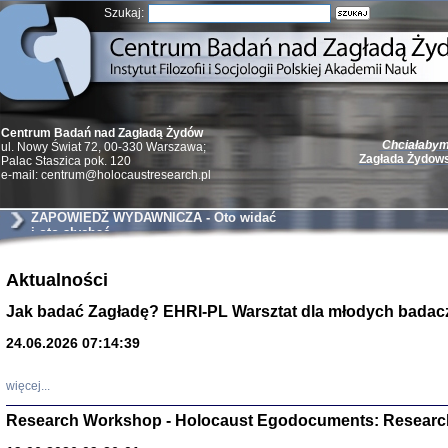
Szukaj:
Chciałabym 
Centrum Badań nad Zagładą Żydów
Zagłada Żydow
ul. Nowy Świat 72, 00-330 Warszawa;
Palac Staszica pok. 120
e-mail: centrum@holocaustresearch.pl
ZAPOWIEDŹ WYDAWNICZA - Oto widać
i oto słychać
Żydzi w walc
Aktualności
Germany 193
Natalia Aleksiun, 
Jak badać Zagładę? EHRI-PL Warsztat dla młodych badac
Deborah Dash Moor
Turski, Laurence 
(Arkadij Zelcer)
24.06.2026 07:14:39
red. Krzysztof Pe
Warszawa 20
więcej...
Research Workshop - Holocaust Egodocuments: Researc