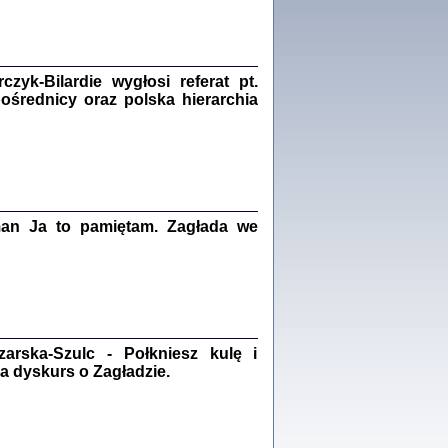
Zagłada Żydów.
Studia i Materiały
nr 18, R. 2022
Warszawa 2022
yk-Bilardie wygłosi referat pt.
pośrednicy oraz polska hierarchia
 iluzję, że żyjemy …
iętniki z Galicji Wschodniej
iszewa), Urman Jerzy Feliks, Strassler Szymon,
ndra Bańkowska
man Ja to pamiętam. Zagłada we
2
PAMIĘTNIK
Kalman Rotgeber
dra Bańkowska, wstęp Jacek Leociak
Warszawa 2021
rska-Szulc - Połkniesz kulę i
a dyskurs o Zagładzie.