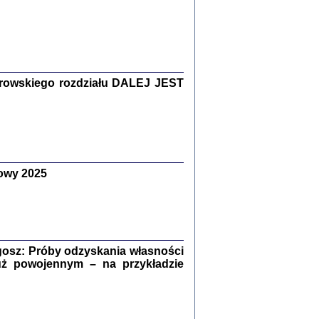
Zagłada Żydów.
Studia i Materiały
nr 15, R. 2019
Warszawa 2019
rowskiego rozdziału DALEJ JEST
owy 2025
ów.
iały
8
18
osz: Próby odzyskania własności
uż powojennym – na przykładzie