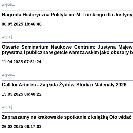
DALEJ JEST NOC. Los
więcej...
red. i wstę
Nagroda Historyczna Polityki im. M. Turskiego dla Justyny
06.05.2025 18:46:48
ŻADNA BLA
więcej...
Wspomnieni
Stanisław A
Otwarte Seminarium Naukowe Centrum: Justyna Majewsk
Warszawa 
prywatna i publiczna w getcie warszawskim jako obszary
11.04.2025 07:51:24
więcej...
Call for Articles - Zagłada Żydów. Studia i Materiały 2026
13.03.2025 06:40:22
więcej...
Zapraszamy na krakowskie spotkanie z książką Oto widać i
TYLEŚMY JU
Dziennik pi
26.02.2025 06:17:03
Clara Kram