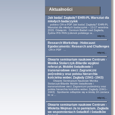
Aktualności
Jak badać Zagładę? EHRI-PL Warsztat dla
młodych badaczy/ek
pobierz CfA w PDF Jak badać Zagładę? EHRI-PL
Warsztat dla młodych badaczy/ek – 13-17 września
2026, Oświęcim Centrum Badań nad Zagładą
Żydów IFiS PAN (członek polskiego w...
więcej...
Research Workshop - Holocaust
Egodocuments: Research and Challenges
CfA in PDF ...
więcej...
Otwarte seminarium naukowe Centrum -
Monika Stolarczyk-Bilardie wygłosi
referat pt. Mobilni świadkowie i
transnarodowe sieci: Zagraniczni
pośrednicy oraz polska hierarchia
kościelna wobec Zagłady (1941–1943)
Otwarte Seminarium Naukowe Monika
Stolarczyk-Bilardie Mobilni świadkowie i
transnarodowe sieci: Zagraniczni pośrednicy oraz
polska hierarchia kościelna wobec Zagłady (1941–
1943) Spotkanie odbędzie się w środę 24 czerwca
br. w ...
więcej...
Otwarte seminarium naukowe Centrum -
Wioletta Wejman Ja to pamiętam. Zagłada
we wspomnieniach świadkiń i świadków