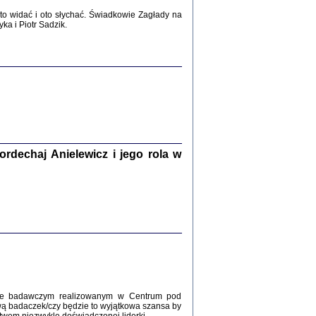
2017
o widać i oto słychać. Świadkowie Zagłady na
a i Piotr Sadzik.
WŚRÓD ZATRUTYCH NOŻY ...
i z getta i okupowanej Warszawy
c. i wstępem opatrzyła Agnieszka
Haska
Warszawa 2017
dechaj Anielewicz i jego rola w
, Z POMOCĄ BOŻĄ, JUŻ NIEBAWEM ...
 i Mirki Piżyców o życiu w getcie i okupowanej
ępem opatrzyła Barbara Engelking i Havi Dreifuss
2017
kcie badawczym realizowanym w Centrum pod
wą badaczek/czy będzie to wyjątkowa szansa by