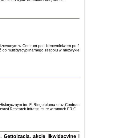
twem niezwykle doświadczonej liderki.
Zagłada Żydów.
Studia i Materiały
nr 12, R. 2016
Warszawa 2016
lizowanym w Centrum pod kierownictwem prof.
ć do multidyscyplinarnego zespołu w niezwykle
AŻ MAMY WSPANIAŁE ...
dzienniki Żydów z okolic Mińska
iego
tępem opatrzyła Barbara Engelking
2016
Historycznym im. E. Ringelbluma oraz Centrum
aust Research Infrastructure w ramach ERIC
T POSIADAĆ DOM POD ZIEMIĄ ...
ch z Zagłady w okolicach Dąbrowy
Tarnowskiej
oprac. i wstęp Jan Grabowski
Warszawa 2016
ettoizacja, akcje likwidacyjne i