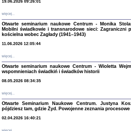
19.06.2026 09:26:01
więcej...
Otwarte seminarium naukowe Centrum - Monika Stolarcz
Mobilni świadkowie i transnarodowe sieci: Zagraniczni 
kościelna wobec Zagłady (1941–1943)
11.06.2026 12:05:44
Znowu mieliśmy
Dzienniki i pam
Binder Elza (El
więcej...
Wagner Rózia
oprac. Aleksa
Otwarte seminarium naukowe Centrum - Wioletta Wej
Warszawa 202
wspomnieniach świadkiń i świadków historii
08.05.2026 08:34:35
więcej...
oprac. Aleksan
Otwarte Seminarium Naukowe Centrum. Justyna Kosza
pójdziesz tam, gdzie Żyd. Powojenne zeznania procesowe 
02.04.2026 16:40:21
więcej...