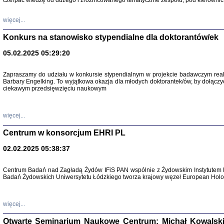
czerpać wiedzę od dużego i zróżnicowanego tematycznie zespołu, pod kierownic
więcej...
Konkurs na stanowisko stypendialne dla doktorantów/ek
05.02.2025 05:29:20
Zapraszamy do udziału w konkursie stypendialnym w projekcie badawczym rea
Barbary Engelking. To wyjątkowa okazja dla młodych doktorantek/ów, by dołączy
ciekawym przedsięwzięciu naukowym
SNY CHOCI
Okupacyjne 
Mazowieck
oprac. i ws
więcej...
Warszawa 
Centrum w konsorcjum EHRI PL
02.02.2025 05:38:37
Centrum Badań nad Zagładą Żydów IFiS PAN wspólnie z Żydowskim Instytutem 
Badań Żydowskich Uniwersytetu Łódzkiego tworza krajowy węzeł European Holoc
SZCZĘŚCIE JES
Losy kobiet ocalały
więcej...
Otwarte Seminarium Naukowe Centrum: Michał Kowalski, G