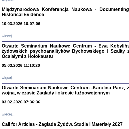
Zagłada Żyd
Studia i Mater
Międzynarodowa Konferencja Naukowa - Documenting 
nr 17, R. 202
Warszawa 20
Historical Evidence
10.03.2026 10:07:06
więcej...
Otwarte Seminarium Naukowe Centrum - Ewa Kobylińsk
NIE WIEMY CO PRZY
żydowskich psychoanalityków Bychowskiego i Szality z 
Dziennik p
Moszek Baum, oprac. Barb
Ocalałymi z Holokaustu
05.03.2026 11:10:20
więcej...
Otwarte Seminarium Naukowe Centrum -Karolina Panz, Z
wojną, w czasie Zagłady i okresie tużpowojennym
Zagłada Żyd
Studia i Mater
03.02.2026 07:36:36
nr 16, R. 202
Warszawa 20
więcej...
Call for Articles - Zagłada Żydów. Studia i Materiały 2027