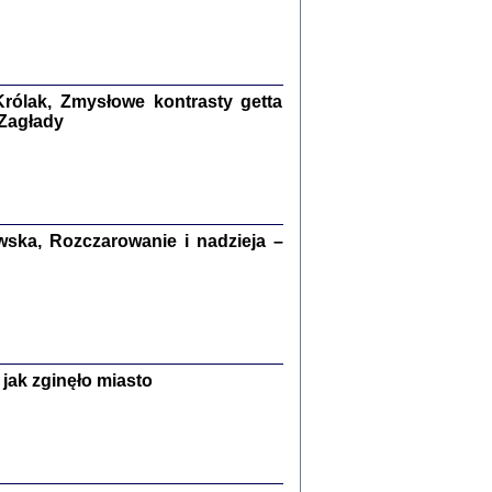
kiego Żyda wspomnienia, łzy i myśli
Zapiski z okupacyjnej Warszawy
konowski, oprac. Marta Janczewska
rólak, Zmysłowe kontrasty getta
Warszawa 2020
 Zagłady
Y TE SŁOWA JEST PRACOWNIKIEM
ska, Rozczarowanie i nadzieja –
GETTOWEJ INSTYTUCJI ...
nnika' i inne pisma z łódzkiego getta
 z jidysz, oprac. i wstęp. Monika Polit
Warszawa 2019
jak zginęło miasto
ETĘ NIEMIECKĄ ...
ny w ukryciu w Warszawie w latach 1943-1944
rg
,
oprac. i wstępem opatrzyła
Barbara Engelking
9