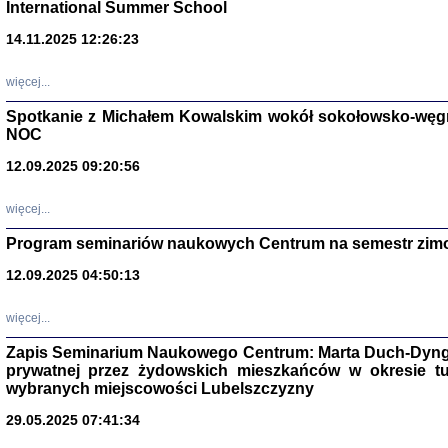
International Summer School
14.11.2025 12:26:23
więcej...
Spotkanie z Michałem Kowalskim wokół sokołowsko-węg
NOC
12.09.2025 09:20:56
więcej...
Program seminariów naukowych Centrum na semestr zim
Zagłada Żyd
Studia i Mater
12.09.2025 04:50:13
nr 14, R. 201
Warszawa 20
więcej...
Zapis Seminarium Naukowego Centrum: Marta Duch-Dyng
prywatnej przez żydowskich mieszkańców w okresie t
wybranych miejscowości Lubelszczyzny
29.05.2025 07:41:34