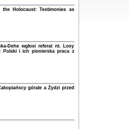
ów.
iały
the Holocaust: Testimonies as
1
21
a-Dehe wgłosi referat nt. Losy
NIESIE NAM KOLEJNA GODZINA ...
Polski i ich pionierska praca z
isany w ukryciu w latach 1943-1944
ara Engelking, tłum. z jidysz Monika
Polit
Warszawa 2020
akopiańscy górale a Żydzi przed
ów.
iały
0
20