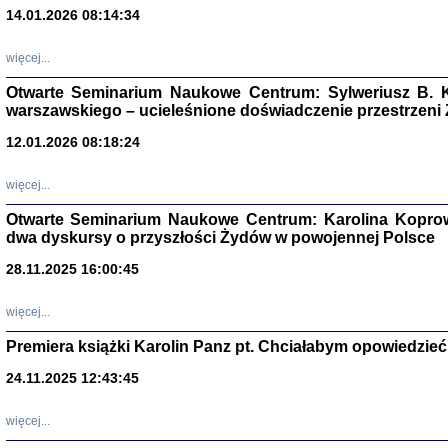
14.01.2026 08:14:34
Aryjs
więcej...
Sewek O
Otwarte Seminarium Naukowe Centrum: Sylweriusz B. K
warszawskiego – ucieleśnione doświadczenie przestrzeni
12.01.2026 08:18:24
więcej...
PISZĄC
Otwarte Seminarium Naukowe Centrum: Karolina Koprow
'z Dzie
dwa dyskursy o przyszłości Żydów w powojennej Polsce
Józef Zelkowicz, tłum.
28.11.2025 16:00:45
więcej...
Premiera książki Karolin Panz pt. Chciałabym opowiedzieć 
CZYTAJĄC GAZ
Dziennik pisa
24.11.2025 12:43:45
Jakub Hochbe
Warszawa 201
więcej...