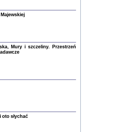
y Żydów w wybranych powiatach
okupowanej Polski
p Barbara Engelking, Jan Grabowski
 Majewskiej
Warszawa 2018
GA, ŻADNE KŁAMSTWO ...
a z warszawskiego getta
dler
,
oprac. i wstępem opatrzyła
Marta Janczewska
a, Mury i szczeliny. Przestrzeń
2018
 badawcze
Zagłada Żydów.
Studia i Materiały
nr 13, R. 2017
Warszawa 2017
 oto słychać
Ż PRZESZLI ...
sany w bunkrze (Żółkiew 1942-1944)
er
,
oprac. i wstępem opatrzyła Anna Wylegała