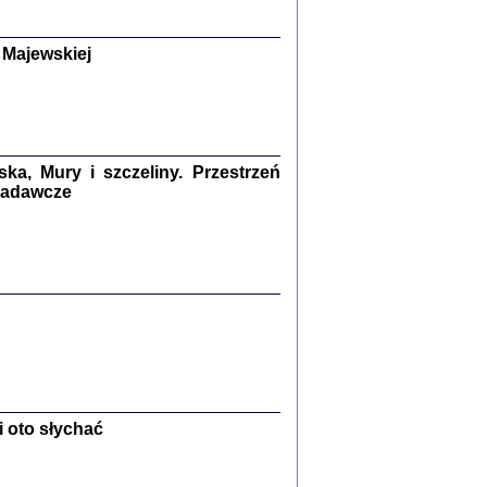
y Żydów w wybranych powiatach
okupowanej Polski
p Barbara Engelking, Jan Grabowski
 Majewskiej
Warszawa 2018
GA, ŻADNE KŁAMSTWO ...
a z warszawskiego getta
dler
,
oprac. i wstępem opatrzyła
Marta Janczewska
a, Mury i szczeliny. Przestrzeń
2018
 badawcze
Zagłada Żydów.
Studia i Materiały
nr 13, R. 2017
Warszawa 2017
 oto słychać
Ż PRZESZLI ...
sany w bunkrze (Żółkiew 1942-1944)
er
,
oprac. i wstępem opatrzyła Anna Wylegała