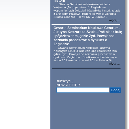
historii
Otwarte Seminarium Naukowe Wioletta
Wejmann „Ja to pamiętam”. Zagłada we
wspomnieniach świadkiń i świadków historii: relacje
z archiwum Pracowni Historii Mówionej Ośrodka
„Brama Grodzka – Teatr NN” w Lublinie ...
więcej...
Otwarte Seminarium Naukowe Centrum.
Justyna Koszarska-Szulc - Połkniesz kulę
i pójdziesz tam, gdzie Żyd. Powojenne
zeznania procesowe a dyskurs o
Zagładzie.
Otwarte Seminarium Naukowe Justyna
Koszarska-Szulc „Połkniesz kulę i pójdziesz tam,
gdzie Żyd”. Powojenne zeznania procesowe a
dyskurs o Zagładzie Spotkanie odbędzie się w
środę 15 kwietnia br. w sali 161 w Pałacu St...
więcej...
subskrybuj
NEWSLETTER