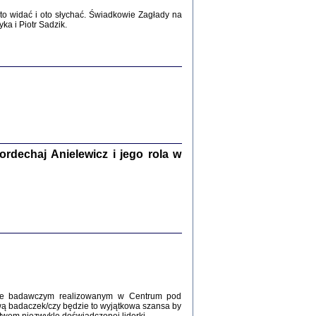
2017
o widać i oto słychać. Świadkowie Zagłady na
a i Piotr Sadzik.
WŚRÓD ZATRUTYCH NOŻY ...
i z getta i okupowanej Warszawy
c. i wstępem opatrzyła Agnieszka
Haska
Warszawa 2017
dechaj Anielewicz i jego rola w
, Z POMOCĄ BOŻĄ, JUŻ NIEBAWEM ...
 i Mirki Piżyców o życiu w getcie i okupowanej
ępem opatrzyła Barbara Engelking i Havi Dreifuss
2017
kcie badawczym realizowanym w Centrum pod
wą badaczek/czy będzie to wyjątkowa szansa by