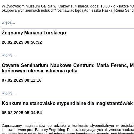
Warszawa 
W Żydowskim Muzeum Galicja w Krakowie, 4 marca, godz. 18.00 - o książce "Ot
okupowanych ziemiach polskich" rozmawiać będą Agnieszka Haska, Roma Sendyk
więcej...
Żegnamy Mariana Turskiego
20.02.2025 06:50:32
Zapisk
Tadeusz Obremski, opra
więcej...
Otwarte Seminarium Naukowe Centrum: Maria Ferenc, Mor
końcowym okresie istnienia getta
07.02.2025 08:11:16
więcej...
PO WOJNIE
Pisma Kopla
Konkurs na stanowisko stypendialne dla magistrantów/ek
Warszawie
oprac. i wst
05.02.2025 05:34:54
Warszawa 
Zapraszamy magistrantów do udziału w konkursie stypendialnym w proje
kierownictwem prof. Barbary Engelking. Dla rozpoczynających aktywność nauko