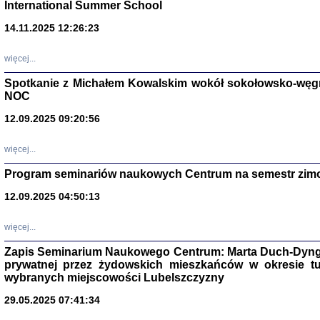
International Summer School
14.11.2025 12:26:23
więcej...
Spotkanie z Michałem Kowalskim wokół sokołowsko-węg
NOC
12.09.2025 09:20:56
więcej...
Program seminariów naukowych Centrum na semestr zim
Zagłada Żyd
Studia i Mater
12.09.2025 04:50:13
nr 14, R. 201
Warszawa 20
więcej...
Zapis Seminarium Naukowego Centrum: Marta Duch-Dyng
prywatnej przez żydowskich mieszkańców w okresie t
wybranych miejscowości Lubelszczyzny
29.05.2025 07:41:34