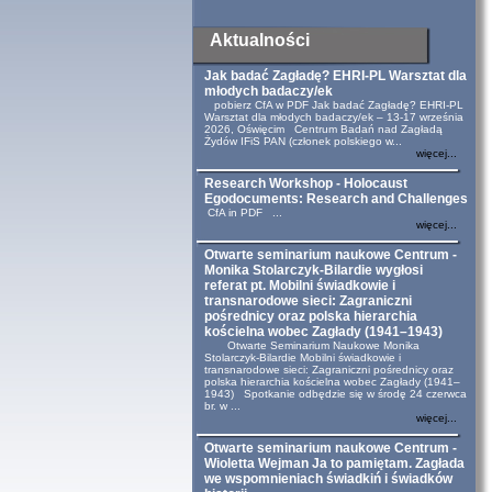
Aktualności
Jak badać Zagładę? EHRI-PL Warsztat dla
młodych badaczy/ek
pobierz CfA w PDF Jak badać Zagładę? EHRI-PL
Warsztat dla młodych badaczy/ek – 13-17 września
2026, Oświęcim Centrum Badań nad Zagładą
Żydów IFiS PAN (członek polskiego w...
więcej...
Research Workshop - Holocaust
Egodocuments: Research and Challenges
CfA in PDF ...
więcej...
Otwarte seminarium naukowe Centrum -
Monika Stolarczyk-Bilardie wygłosi
referat pt. Mobilni świadkowie i
transnarodowe sieci: Zagraniczni
pośrednicy oraz polska hierarchia
kościelna wobec Zagłady (1941–1943)
Otwarte Seminarium Naukowe Monika
Stolarczyk-Bilardie Mobilni świadkowie i
transnarodowe sieci: Zagraniczni pośrednicy oraz
polska hierarchia kościelna wobec Zagłady (1941–
1943) Spotkanie odbędzie się w środę 24 czerwca
br. w ...
więcej...
Otwarte seminarium naukowe Centrum -
Wioletta Wejman Ja to pamiętam. Zagłada
we wspomnieniach świadkiń i świadków