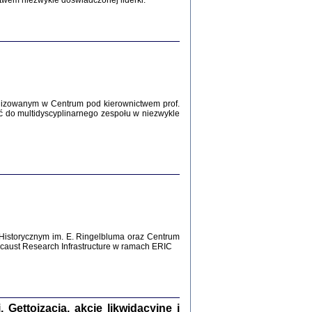
twem niezwykle doświadczonej liderki.
Zagłada Żydów.
Studia i Materiały
nr 12, R. 2016
Warszawa 2016
lizowanym w Centrum pod kierownictwem prof.
ć do multidyscyplinarnego zespołu w niezwykle
AŻ MAMY WSPANIAŁE ...
dzienniki Żydów z okolic Mińska
iego
tępem opatrzyła Barbara Engelking
2016
Historycznym im. E. Ringelbluma oraz Centrum
aust Research Infrastructure w ramach ERIC
T POSIADAĆ DOM POD ZIEMIĄ ...
ch z Zagłady w okolicach Dąbrowy
Tarnowskiej
oprac. i wstęp Jan Grabowski
Warszawa 2016
ettoizacja, akcje likwidacyjne i