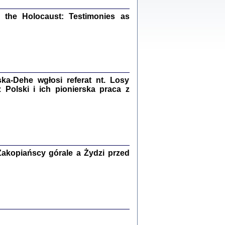
ów.
iały
the Holocaust: Testimonies as
1
21
a-Dehe wgłosi referat nt. Losy
NIESIE NAM KOLEJNA GODZINA ...
Polski i ich pionierska praca z
isany w ukryciu w latach 1943-1944
ara Engelking, tłum. z jidysz Monika
Polit
Warszawa 2020
akopiańscy górale a Żydzi przed
ów.
iały
0
20