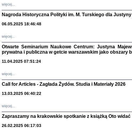
DALEJ JEST NOC. Los
więcej...
red. i wstę
Nagroda Historyczna Polityki im. M. Turskiego dla Justyny
06.05.2025 18:46:48
ŻADNA BLA
więcej...
Wspomnieni
Stanisław A
Otwarte Seminarium Naukowe Centrum: Justyna Majewsk
Warszawa 
prywatna i publiczna w getcie warszawskim jako obszary
11.04.2025 07:51:24
więcej...
Call for Articles - Zagłada Żydów. Studia i Materiały 2026
13.03.2025 06:40:22
więcej...
Zapraszamy na krakowskie spotkanie z książką Oto widać i
TYLEŚMY JU
Dziennik pi
26.02.2025 06:17:03
Clara Kram