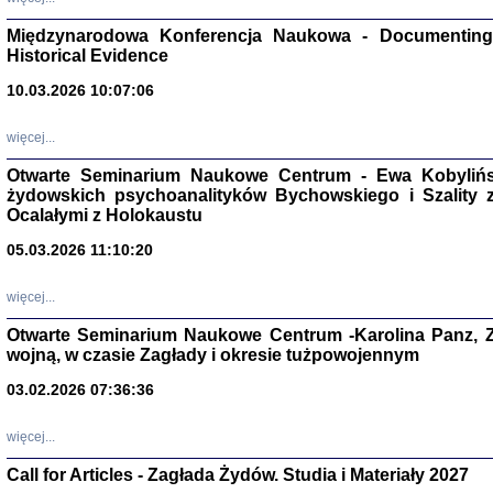
Zagłada Żyd
Studia i Mater
Międzynarodowa Konferencja Naukowa - Documenting 
nr 17, R. 202
Warszawa 20
Historical Evidence
10.03.2026 10:07:06
więcej...
Otwarte Seminarium Naukowe Centrum - Ewa Kobylińsk
NIE WIEMY CO PRZY
żydowskich psychoanalityków Bychowskiego i Szality z 
Dziennik p
Moszek Baum, oprac. Barb
Ocalałymi z Holokaustu
05.03.2026 11:10:20
więcej...
Otwarte Seminarium Naukowe Centrum -Karolina Panz, Z
wojną, w czasie Zagłady i okresie tużpowojennym
Zagłada Żyd
Studia i Mater
03.02.2026 07:36:36
nr 16, R. 202
Warszawa 20
więcej...
Call for Articles - Zagłada Żydów. Studia i Materiały 2027