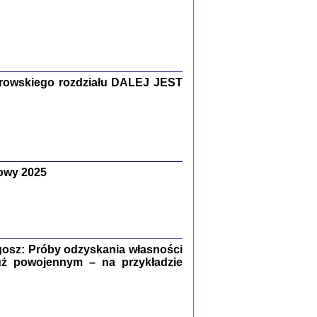
Zagłada Żydów.
Studia i Materiały
nr 15, R. 2019
Warszawa 2019
rowskiego rozdziału DALEJ JEST
owy 2025
ów.
iały
8
18
osz: Próby odzyskania własności
uż powojennym – na przykładzie