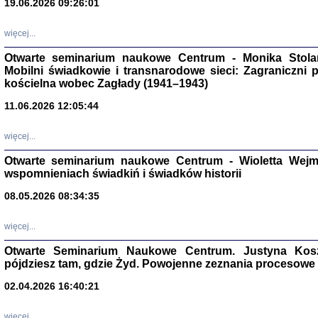
19.06.2026 09:26:01
więcej...
Otwarte seminarium naukowe Centrum - Monika Stolarcz
Mobilni świadkowie i transnarodowe sieci: Zagraniczni 
kościelna wobec Zagłady (1941–1943)
11.06.2026 12:05:44
Znowu mieliśmy
Dzienniki i pam
Binder Elza (El
więcej...
Wagner Rózia
oprac. Aleksa
Otwarte seminarium naukowe Centrum - Wioletta Wej
Warszawa 202
wspomnieniach świadkiń i świadków historii
08.05.2026 08:34:35
więcej...
oprac. Aleksan
Otwarte Seminarium Naukowe Centrum. Justyna Kosza
pójdziesz tam, gdzie Żyd. Powojenne zeznania procesowe 
02.04.2026 16:40:21
więcej...