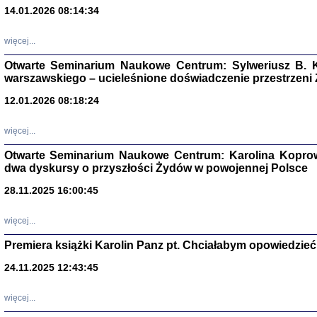
14.01.2026 08:14:34
Aryjs
więcej...
Sewek O
Otwarte Seminarium Naukowe Centrum: Sylweriusz B. K
warszawskiego – ucieleśnione doświadczenie przestrzeni
12.01.2026 08:18:24
więcej...
PISZĄC
Otwarte Seminarium Naukowe Centrum: Karolina Koprow
'z Dzie
dwa dyskursy o przyszłości Żydów w powojennej Polsce
Józef Zelkowicz, tłum.
28.11.2025 16:00:45
więcej...
Premiera książki Karolin Panz pt. Chciałabym opowiedzieć 
CZYTAJĄC GAZ
Dziennik pisa
24.11.2025 12:43:45
Jakub Hochbe
Warszawa 201
więcej...