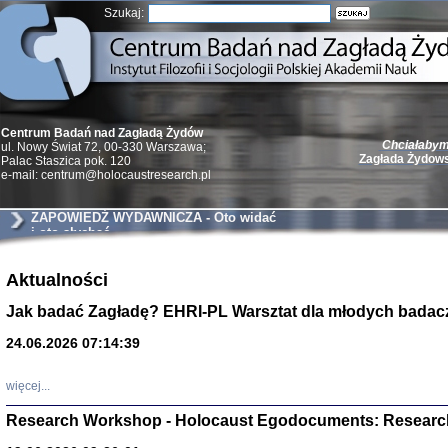
Szukaj:
Chciałabym 
Centrum Badań nad Zagładą Żydów
Zagłada Żydow
ul. Nowy Świat 72, 00-330 Warszawa;
Palac Staszica pok. 120
e-mail: centrum@holocaustresearch.pl
ZAPOWIEDŹ WYDAWNICZA - Oto widać
i oto słychać
Żydzi w walc
Aktualności
Germany 193
Natalia Aleksiun, 
Jak badać Zagładę? EHRI-PL Warsztat dla młodych badac
Deborah Dash Moor
Turski, Laurence 
(Arkadij Zelcer)
24.06.2026 07:14:39
red. Krzysztof Pe
Warszawa 20
więcej...
Research Workshop - Holocaust Egodocuments: Researc