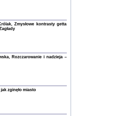
kiego Żyda wspomnienia, łzy i myśli
Zapiski z okupacyjnej Warszawy
konowski, oprac. Marta Janczewska
rólak, Zmysłowe kontrasty getta
Warszawa 2020
 Zagłady
Y TE SŁOWA JEST PRACOWNIKIEM
ska, Rozczarowanie i nadzieja –
GETTOWEJ INSTYTUCJI ...
nnika' i inne pisma z łódzkiego getta
 z jidysz, oprac. i wstęp. Monika Polit
Warszawa 2019
jak zginęło miasto
ETĘ NIEMIECKĄ ...
ny w ukryciu w Warszawie w latach 1943-1944
rg
,
oprac. i wstępem opatrzyła
Barbara Engelking
9