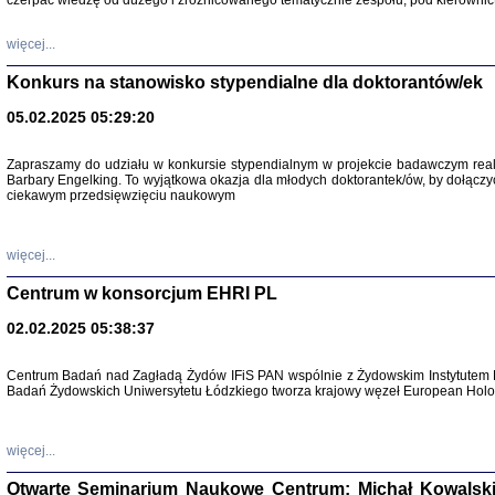
czerpać wiedzę od dużego i zróżnicowanego tematycznie zespołu, pod kierownic
więcej...
Konkurs na stanowisko stypendialne dla doktorantów/ek
05.02.2025 05:29:20
Zapraszamy do udziału w konkursie stypendialnym w projekcie badawczym rea
Barbary Engelking. To wyjątkowa okazja dla młodych doktorantek/ów, by dołączy
ciekawym przedsięwzięciu naukowym
SNY CHOCI
Okupacyjne 
Mazowieck
oprac. i ws
więcej...
Warszawa 
Centrum w konsorcjum EHRI PL
02.02.2025 05:38:37
Centrum Badań nad Zagładą Żydów IFiS PAN wspólnie z Żydowskim Instytutem 
Badań Żydowskich Uniwersytetu Łódzkiego tworza krajowy węzeł European Holoc
SZCZĘŚCIE JES
Losy kobiet ocalały
więcej...
Otwarte Seminarium Naukowe Centrum: Michał Kowalski, G