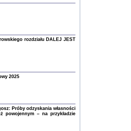
Zagłada Żydów.
Studia i Materiały
nr 15, R. 2019
Warszawa 2019
rowskiego rozdziału DALEJ JEST
ów.
owy 2025
iały
8
18
osz: Próby odzyskania własności
uż powojennym – na przykładzie