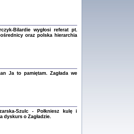
Zagłada Żydów.
Studia i Materiały
nr 18, R. 2022
Warszawa 2022
yk-Bilardie wygłosi referat pt.
pośrednicy oraz polska hierarchia
 iluzję, że żyjemy …
iętniki z Galicji Wschodniej
iszewa), Urman Jerzy Feliks, Strassler Szymon,
ndra Bańkowska
2
man Ja to pamiętam. Zagłada we
PAMIĘTNIK
Kalman Rotgeber
dra Bańkowska, wstęp Jacek Leociak
Warszawa 2021
rska-Szulc - Połkniesz kulę i
a dyskurs o Zagładzie.