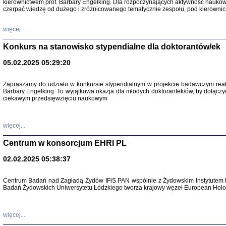
kierownictwem prof. Barbary Engelking. Dla rozpoczynających aktywność nauko
czerpać wiedzę od dużego i zróżnicowanego tematycznie zespołu, pod kierownic
więcej...
Konkurs na stanowisko stypendialne dla doktorantów/ek
05.02.2025 05:29:20
Zapraszamy do udziału w konkursie stypendialnym w projekcie badawczym rea
SNY CHOCI
Barbary Engelking. To wyjątkowa okazja dla młodych doktorantek/ów, by dołączy
Okupacyjne 
ciekawym przedsięwzięciu naukowym
Mazowieck
oprac. i ws
Warszawa 
więcej...
Centrum w konsorcjum EHRI PL
02.02.2025 05:38:37
SZCZĘŚCIE JES
Centrum Badań nad Zagładą Żydów IFiS PAN wspólnie z Żydowskim Instytutem 
Losy kobiet ocalały
Badań Żydowskich Uniwersytetu Łódzkiego tworza krajowy węzeł European Holoc
więcej...