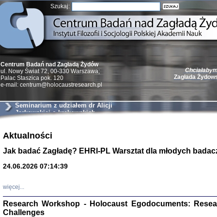
Szukaj:
Chciałabym 
Centrum Badań nad Zagładą Żydów
Zagłada Żydow
ul. Nowy Świat 72, 00-330 Warszawa;
Palac Staszica pok. 120
e-mail: centrum@holocaustresearch.pl
Seminarium z udziałem dr Alicji
Jarkowskiej o krakowskich
szantażystach i szmalcownikach
Żydzi w walc
Germany 193
Aktualności
Natalia Aleksiun, 
Jak badać Zagładę? EHRI-PL Warsztat dla młodych badac
Deborah Dash Moor
Turski, Laurence 
(Arkadij Zelcer)
24.06.2026 07:14:39
red. Krzysztof Pe
Warszawa 20
więcej...
Research Workshop - Holocaust Egodocuments: Resea
Challenges