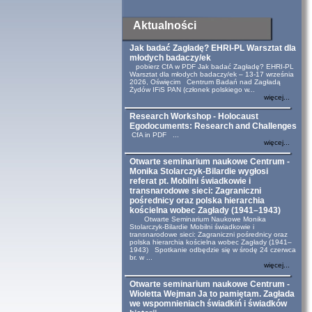
Aktualności
Jak badać Zagładę? EHRI-PL Warsztat dla
młodych badaczy/ek
pobierz CfA w PDF Jak badać Zagładę? EHRI-PL
Warsztat dla młodych badaczy/ek – 13-17 września
2026, Oświęcim Centrum Badań nad Zagładą
Żydów IFiS PAN (członek polskiego w...
więcej...
Research Workshop - Holocaust
Egodocuments: Research and Challenges
CfA in PDF ...
więcej...
Otwarte seminarium naukowe Centrum -
Monika Stolarczyk-Bilardie wygłosi
referat pt. Mobilni świadkowie i
transnarodowe sieci: Zagraniczni
pośrednicy oraz polska hierarchia
kościelna wobec Zagłady (1941–1943)
Otwarte Seminarium Naukowe Monika
Stolarczyk-Bilardie Mobilni świadkowie i
transnarodowe sieci: Zagraniczni pośrednicy oraz
polska hierarchia kościelna wobec Zagłady (1941–
1943) Spotkanie odbędzie się w środę 24 czerwca
br. w ...
więcej...
Otwarte seminarium naukowe Centrum -
Wioletta Wejman Ja to pamiętam. Zagłada
we wspomnieniach świadkiń i świadków