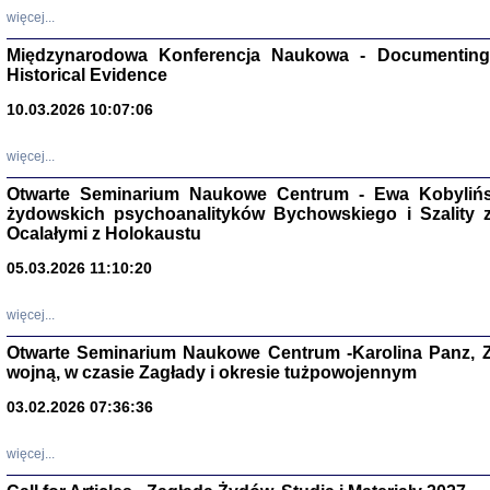
Zagłada Żyd
więcej...
Studia i Mater
nr 17, R. 202
Warszawa 20
Międzynarodowa Konferencja Naukowa - Documenting 
Historical Evidence
10.03.2026 10:07:06
więcej...
NIE WIEMY CO PRZY
Otwarte Seminarium Naukowe Centrum - Ewa Kobylińsk
Dziennik p
Moszek Baum, oprac. Barb
żydowskich psychoanalityków Bychowskiego i Szality z 
Ocalałymi z Holokaustu
05.03.2026 11:10:20
więcej...
Otwarte Seminarium Naukowe Centrum -Karolina Panz, Z
Zagłada Żyd
Studia i Mater
wojną, w czasie Zagłady i okresie tużpowojennym
nr 16, R. 202
Warszawa 20
03.02.2026 07:36:36
więcej...