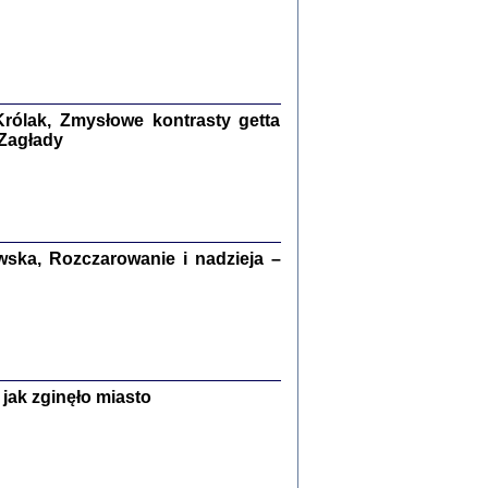
kiego Żyda wspomnienia, łzy i myśli
Zapiski z okupacyjnej Warszawy
konowski, oprac. Marta Janczewska
Warszawa 2020
rólak, Zmysłowe kontrasty getta
 Zagłady
Y TE SŁOWA JEST PRACOWNIKIEM
GETTOWEJ INSTYTUCJI ...
nnika' i inne pisma z łódzkiego getta
ska, Rozczarowanie i nadzieja –
 z jidysz, oprac. i wstęp. Monika Polit
Warszawa 2019
ETĘ NIEMIECKĄ ...
jak zginęło miasto
ny w ukryciu w Warszawie w latach 1943-1944
rg
,
oprac. i wstępem opatrzyła
Barbara Engelking
9