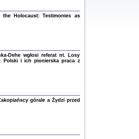
ów.
iały
1
21
the Holocaust: Testimonies as
NIESIE NAM KOLEJNA GODZINA ...
a-Dehe wgłosi referat nt. Losy
isany w ukryciu w latach 1943-1944
ara Engelking, tłum. z jidysz Monika
Polski i ich pionierska praca z
Polit
Warszawa 2020
akopiańscy górale a Żydzi przed
ów.
iały
0
20