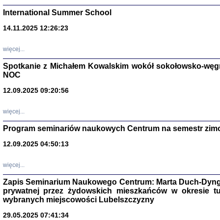
International Summer School
14.11.2025 12:26:23
więcej...
Spotkanie z Michałem Kowalskim wokół sokołowsko-węg
NOC
12.09.2025 09:20:56
więcej...
Zagłada Żyd
Program seminariów naukowych Centrum na semestr zim
Studia i Mater
nr 14, R. 201
12.09.2025 04:50:13
Warszawa 20
więcej...
Zapis Seminarium Naukowego Centrum: Marta Duch-Dyng
prywatnej przez żydowskich mieszkańców w okresie t
wybranych miejscowości Lubelszczyzny
29.05.2025 07:41:34