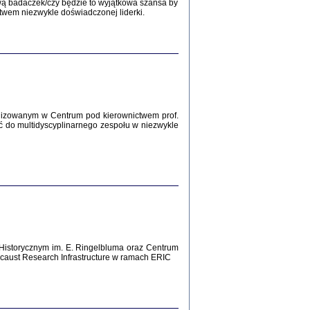
wą badaczek/czy będzie to wyjątkowa szansa by
twem niezwykle doświadczonej liderki.
Zagłada Żydów.
Studia i Materiały
nr 12, R. 2016
Warszawa 2016
lizowanym w Centrum pod kierownictwem prof.
AŻ MAMY WSPANIAŁE ...
ć do multidyscyplinarnego zespołu w niezwykle
dzienniki Żydów z okolic Mińska
iego
tępem opatrzyła Barbara Engelking
2016
T POSIADAĆ DOM POD ZIEMIĄ ...
Historycznym im. E. Ringelbluma oraz Centrum
ch z Zagłady w okolicach Dąbrowy
aust Research Infrastructure w ramach ERIC
Tarnowskiej
oprac. i wstęp Jan Grabowski
Warszawa 2016