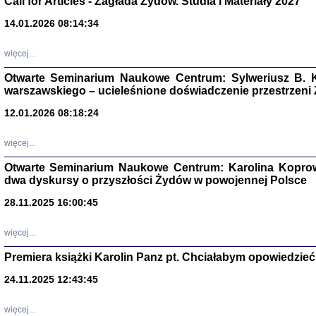
Call for Articles - Zagłada Żydów. Studia i Materiały 2027
14.01.2026 08:14:34
Aryjs
więcej...
Sewek O
Otwarte Seminarium Naukowe Centrum: Sylweriusz B. K
warszawskiego – ucieleśnione doświadczenie przestrzeni
12.01.2026 08:18:24
więcej...
PISZĄC
'z Dzie
Otwarte Seminarium Naukowe Centrum: Karolina Koprow
Józef Zelkowicz, tłum.
dwa dyskursy o przyszłości Żydów w powojennej Polsce
28.11.2025 16:00:45
więcej...
CZYTAJĄC GAZ
Premiera książki Karolin Panz pt. Chciałabym opowiedzieć 
Dziennik pisa
Jakub Hochbe
24.11.2025 12:43:45
Warszawa 201
więcej...