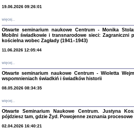
19.06.2026 09:26:01
więcej...
Otwarte seminarium naukowe Centrum - Monika Stolarcz
Mobilni świadkowie i transnarodowe sieci: Zagraniczni 
kościelna wobec Zagłady (1941–1943)
Znowu mieliśmy
11.06.2026 12:05:44
Dzienniki i pam
Binder Elza (El
Wagner Rózia
więcej...
oprac. Aleksa
Warszawa 202
Otwarte seminarium naukowe Centrum - Wioletta Wej
wspomnieniach świadkiń i świadków historii
08.05.2026 08:34:35
oprac. Aleksan
więcej...
Otwarte Seminarium Naukowe Centrum. Justyna Kosza
pójdziesz tam, gdzie Żyd. Powojenne zeznania procesowe 
02.04.2026 16:40:21