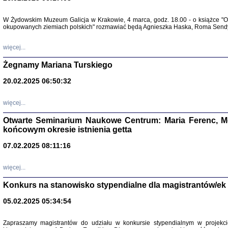
Warszawa 
W Żydowskim Muzeum Galicja w Krakowie, 4 marca, godz. 18.00 - o książce "Ot
okupowanych ziemiach polskich" rozmawiać będą Agnieszka Haska, Roma Sendyk
więcej...
Żegnamy Mariana Turskiego
20.02.2025 06:50:32
Zapisk
Tadeusz Obremski, opra
więcej...
Otwarte Seminarium Naukowe Centrum: Maria Ferenc, Mor
końcowym okresie istnienia getta
07.02.2025 08:11:16
PO WOJNIE
więcej...
Pisma Kopla
Warszawie
Konkurs na stanowisko stypendialne dla magistrantów/ek
oprac. i wst
Warszawa 
05.02.2025 05:34:54
Zapraszamy magistrantów do udziału w konkursie stypendialnym w proje