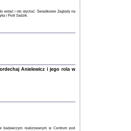
2017
o widać i oto słychać. Świadkowie Zagłady na
a i Piotr Sadzik.
WŚRÓD ZATRUTYCH NOŻY ...
i z getta i okupowanej Warszawy
c. i wstępem opatrzyła Agnieszka
Haska
Warszawa 2017
dechaj Anielewicz i jego rola w
, Z POMOCĄ BOŻĄ, JUŻ NIEBAWEM ...
 i Mirki Piżyców o życiu w getcie i okupowanej
ępem opatrzyła Barbara Engelking i Havi Dreifuss
2017
kcie badawczym realizowanym w Centrum pod