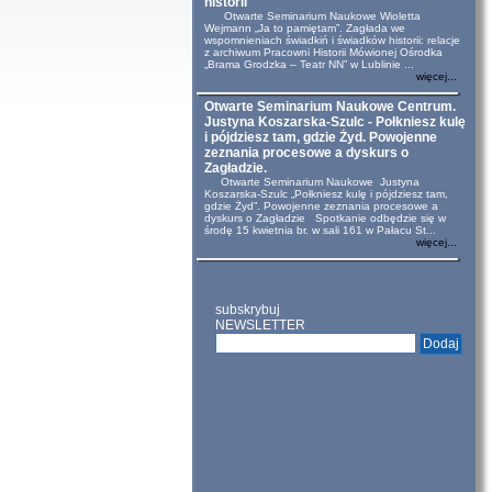
historii
Otwarte Seminarium Naukowe Wioletta
Wejmann „Ja to pamiętam”. Zagłada we
wspomnieniach świadkiń i świadków historii: relacje
z archiwum Pracowni Historii Mówionej Ośrodka
„Brama Grodzka – Teatr NN” w Lublinie ...
więcej...
Otwarte Seminarium Naukowe Centrum.
Justyna Koszarska-Szulc - Połkniesz kulę
i pójdziesz tam, gdzie Żyd. Powojenne
zeznania procesowe a dyskurs o
Zagładzie.
Otwarte Seminarium Naukowe Justyna
Koszarska-Szulc „Połkniesz kulę i pójdziesz tam,
gdzie Żyd”. Powojenne zeznania procesowe a
dyskurs o Zagładzie Spotkanie odbędzie się w
środę 15 kwietnia br. w sali 161 w Pałacu St...
więcej...
subskrybuj
NEWSLETTER