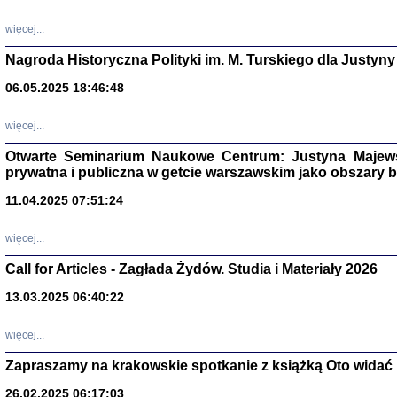
DALEJ JEST NOC. Los
więcej...
red. i wstę
Nagroda Historyczna Polityki im. M. Turskiego dla Justyny
06.05.2025 18:46:48
ŻADNA BLA
Wspomnieni
więcej...
Stanisław A
Warszawa 
Otwarte Seminarium Naukowe Centrum: Justyna Majewsk
prywatna i publiczna w getcie warszawskim jako obszary
11.04.2025 07:51:24
więcej...
Call for Articles - Zagłada Żydów. Studia i Materiały 2026
13.03.2025 06:40:22
więcej...
TYLEŚMY JU
Zapraszamy na krakowskie spotkanie z książką Oto widać i
Dziennik pi
Clara Kram
26.02.2025 06:17:03