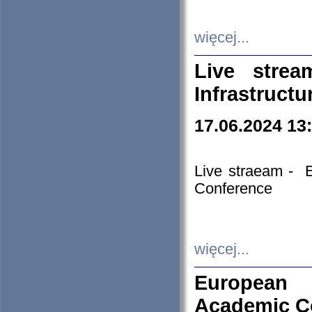
więcej...
Live stre
Infrastruct
17.06.2024 13
Live straeam - 
Conference
więcej...
European H
Academic C