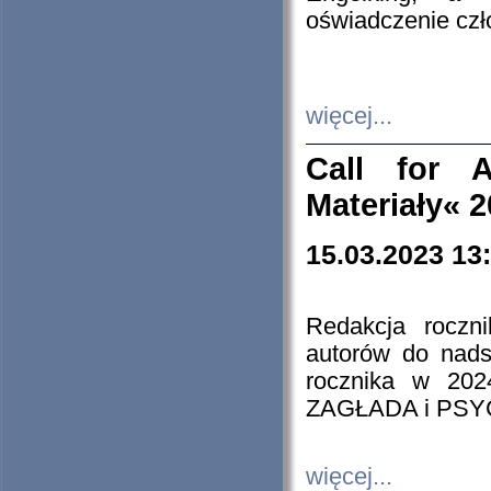
oświadczenie cz
więcej...
Call for A
Materiały« 
15.03.2023 13
Redakcja roczn
autorów do nads
rocznika w 202
ZAGŁADA i PS
więcej...