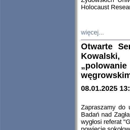
Żydowskich Uniw
Holocaust Resear
więcej...
Otwarte Se
Kowalski, 
„polowanie
węgrowskim.
08.01.2025 13
Zapraszamy do 
Badań nad Zagła
wygłosi referat "
powiecie sokołow