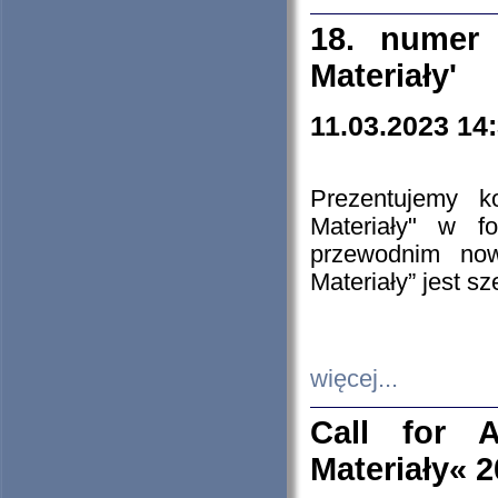
18. numer 
Materiały'
11.03.2023 14
Prezentujemy k
Materiały" w 
przewodnim now
Materiały” jest s
więcej...
Call for A
Materiały« 