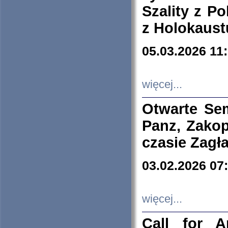
Szality z Po
z Holokaust
05.03.2026 11
więcej...
Otwarte Se
Panz, Zakop
czasie Zagł
03.02.2026 07
więcej...
Call for A