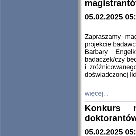
magistrantó
05.02.2025 05
Zapraszamy mag
projekcie badaw
Barbary Engel
badaczek/czy będ
i zróżnicowaneg
doświadczonej lid
więcej...
Konkurs n
doktorantó
05.02.2025 05