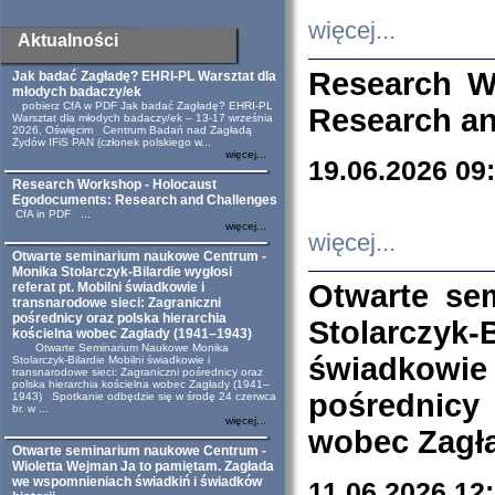
więcej...
Aktualności
Research W
Jak badać Zagładę? EHRI-PL Warsztat dla
młodych badaczy/ek
pobierz CfA w PDF Jak badać Zagładę? EHRI-PL
Research an
Warsztat dla młodych badaczy/ek – 13-17 września
2026, Oświęcim Centrum Badań nad Zagładą
Żydów IFiS PAN (członek polskiego w...
więcej...
19.06.2026 09
Research Workshop - Holocaust
Egodocuments: Research and Challenges
CfA in PDF ...
więcej...
więcej...
Otwarte seminarium naukowe Centrum -
Monika Stolarczyk-Bilardie wygłosi
Otwarte se
referat pt. Mobilni świadkowie i
transnarodowe sieci: Zagraniczni
pośrednicy oraz polska hierarchia
Stolarczyk-
kościelna wobec Zagłady (1941–1943)
Otwarte Seminarium Naukowe Monika
świadkowie
Stolarczyk-Bilardie Mobilni świadkowie i
transnarodowe sieci: Zagraniczni pośrednicy oraz
polska hierarchia kościelna wobec Zagłady (1941–
pośrednicy
1943) Spotkanie odbędzie się w środę 24 czerwca
br. w ...
więcej...
wobec Zagła
Otwarte seminarium naukowe Centrum -
Wioletta Wejman Ja to pamiętam. Zagłada
we wspomnieniach świadkiń i świadków
11.06.2026 12