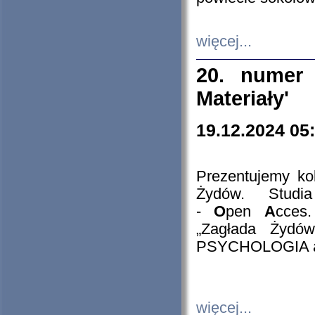
więcej...
20. numer 
Materiały'
19.12.2024 05
Prezentujemy kol
Żydów. Stud
-
O
pen
A
cces
„Zagłada Żydów
PSYCHOLOGIA 
więcej...