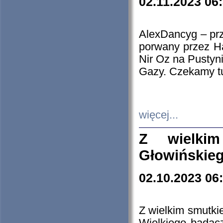
02.11.2023 06
AlexDancyg – przy
porwany przez H
Nir Oz na Pustyn
Gazy. Czekamy tu
więcej...
Z wielki
Głowińskie
02.10.2023 06
Z wielkim smutki