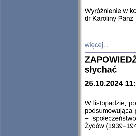
Wyróżnienie w k
dr Karoliny Panz
więcej...
ZAPOWIEDŹ
słychać
25.10.2024 11
W listopadzie, p
podsumowująca p
– społeczeństw
Żydów (1939–194