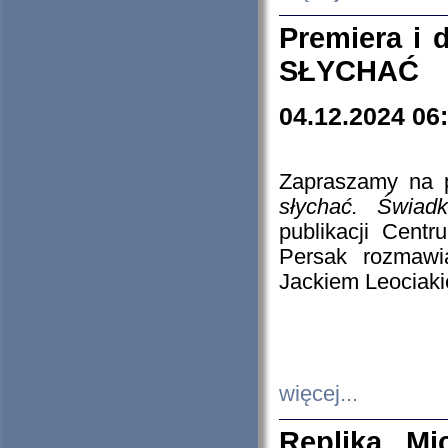
Premiera i
SŁYCHAĆ
04.12.2024 06
Zapraszamy na p
słychać. Świad
publikacji Cen
Persak rozmawi
Jackiem Leociaki
więcej...
Replika Mi