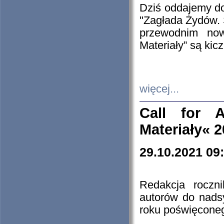
Dziś oddajemy 
"Zagłada Żydów. 
przewodnim now
Materiały” są kic
więcej...
Call for A
Materiały« 
29.10.2021 09
Redakcja roczn
autorów do nads
roku poświęcone