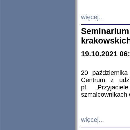
więcej...
Seminarium
krakowskich
19.10.2021 06
20 październik
Centrum z udzia
pt. „Przyjacie
szmalcownikach
więcej...