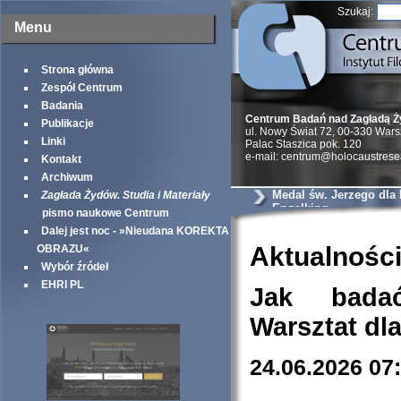
Szukaj:
Menu
Strona główna
Zespół Centrum
Badania
Centrum Badań nad Zagładą 
Publikacje
ul. Nowy Świat 72, 00-330 War
Linki
Palac Staszica pok. 120
e-mail: centrum@holocaustrese
Kontakt
Archiwum
Medal św. Jerzego dla
Zagłada Żydów. Studia i Materiały
Engelking
pismo naukowe Centrum
Dalej jest noc - »Nieudana KOREKTA
Aktualnośc
OBRAZU«
Wybór źródeł
EHRI PL
Jak bada
Warsztat dl
24.06.2026 07