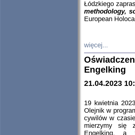
Łódzkiego zapras
methodology, so
European Holocau
więcej...
Oświadczen
Engelking
21.04.2023 10
19 kwietnia 2023
Olejnik w progra
cywilów w czasie
mierzymy się z
Engelking, a 