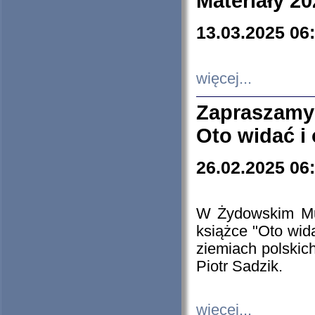
Materiały 20
13.03.2025 06
więcej...
Zapraszamy
Oto widać i
26.02.2025 06
W Żydowskim Muz
książce "Oto wid
ziemiach polski
Piotr Sadzik.
więcej...