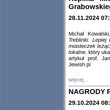
Grabowskieg
28.11.2024 07
Michał Kowalski
Treblinki. Lepie
miasteczek leżąc
lokalne
, który uk
artykuł prof. J
Jewish.pl
więcej...
NAGRODY P
29.10.2024 08