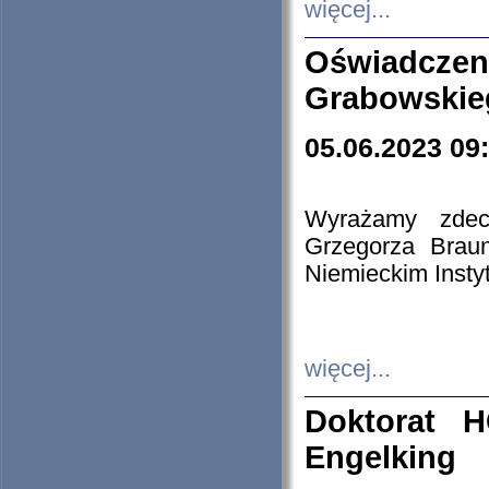
więcej...
Oświadczen
Grabowskie
05.06.2023 09
Wyrażamy zdecy
Grzegorza Brau
Niemieckim Insty
więcej...
Doktorat H
Engelking