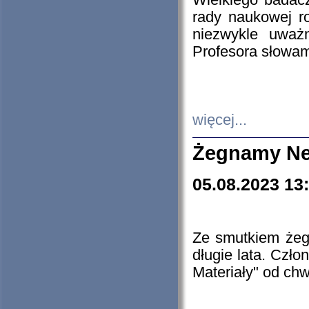
Wielkiego badacz
rady naukowej ro
niezwykle uważn
Profesora słowam
więcej...
Żegnamy Ne
05.08.2023 13
Ze smutkiem żeg
długie lata. Czł
Materiały" od chw