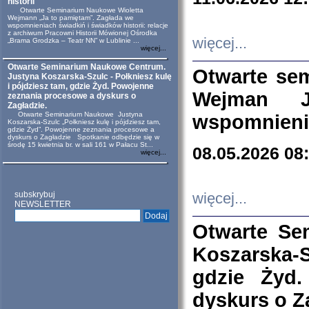
historii
Otwarte Seminarium Naukowe Wioletta
Wejmann „Ja to pamiętam”. Zagłada we
wspomnieniach świadkiń i świadków historii: relacje
z archiwum Pracowni Historii Mówionej Ośrodka
więcej...
„Brama Grodzka – Teatr NN” w Lublinie ...
więcej...
Otwarte Seminarium Naukowe Centrum.
Otwarte se
Justyna Koszarska-Szulc - Połkniesz kulę
i pójdziesz tam, gdzie Żyd. Powojenne
Wejman 
zeznania procesowe a dyskurs o
Zagładzie.
Otwarte Seminarium Naukowe Justyna
wspomnienia
Koszarska-Szulc „Połkniesz kulę i pójdziesz tam,
gdzie Żyd”. Powojenne zeznania procesowe a
dyskurs o Zagładzie Spotkanie odbędzie się w
środę 15 kwietnia br. w sali 161 w Pałacu St...
08.05.2026 08
więcej...
subskrybuj
więcej...
NEWSLETTER
Otwarte Se
Koszarska-S
gdzie Żyd
dyskurs o Z