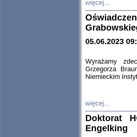
więcej...
Oświadczen
Grabowskie
05.06.2023 09
Wyrażamy zdecy
Grzegorza Brau
Niemieckim Insty
więcej...
Doktorat H
Engelking