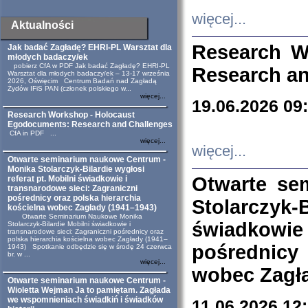
więcej...
Aktualności
Research W
Jak badać Zagładę? EHRI-PL Warsztat dla
młodych badaczy/ek
pobierz CfA w PDF Jak badać Zagładę? EHRI-PL
Research an
Warsztat dla młodych badaczy/ek – 13-17 września
2026, Oświęcim Centrum Badań nad Zagładą
Żydów IFiS PAN (członek polskiego w...
więcej...
19.06.2026 09
Research Workshop - Holocaust
Egodocuments: Research and Challenges
CfA in PDF ...
więcej...
więcej...
Otwarte seminarium naukowe Centrum -
Monika Stolarczyk-Bilardie wygłosi
Otwarte se
referat pt. Mobilni świadkowie i
transnarodowe sieci: Zagraniczni
pośrednicy oraz polska hierarchia
Stolarczyk-
kościelna wobec Zagłady (1941–1943)
Otwarte Seminarium Naukowe Monika
świadkowie
Stolarczyk-Bilardie Mobilni świadkowie i
transnarodowe sieci: Zagraniczni pośrednicy oraz
polska hierarchia kościelna wobec Zagłady (1941–
pośrednicy
1943) Spotkanie odbędzie się w środę 24 czerwca
br. w ...
więcej...
wobec Zagła
Otwarte seminarium naukowe Centrum -
Wioletta Wejman Ja to pamiętam. Zagłada
we wspomnieniach świadkiń i świadków
11.06.2026 12