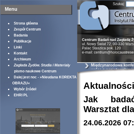
Szukaj:
Menu
Strona główna
Zespół Centrum
Badania
Centrum Badań nad Zagładą 
Publikacje
ul. Nowy Świat 72, 00-330 War
Linki
Palac Staszica pok. 120
e-mail: centrum@holocaustrese
Kontakt
Archiwum
Międzynarodowa konfer
Zagłada Żydów. Studia i Materiały
walce z nazistowskimi
pismo naukowe Centrum
podczas II wojny świa
Dalej jest noc - »Nieudana KOREKTA
Aktualnośc
OBRAZU«
Wybór źródeł
EHRI PL
Jak bada
Warsztat dl
24.06.2026 07