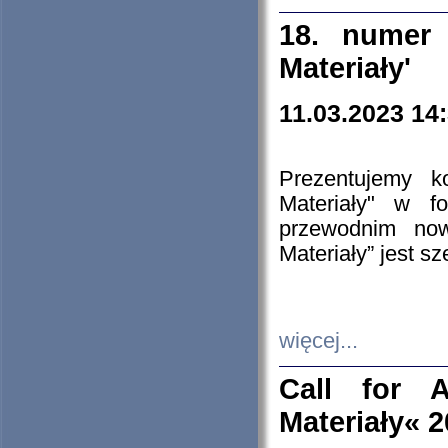
18. numer 
Materiały'
11.03.2023 14
Prezentujemy k
Materiały" w 
przewodnim now
Materiały” jest s
więcej...
Call for A
Materiały« 