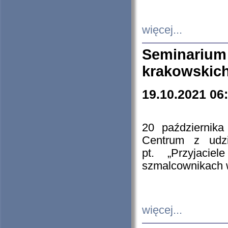
więcej...
Seminarium
krakowskich
19.10.2021 06
20 październik
Centrum z udzia
pt. „Przyjacie
szmalcownikach
więcej...