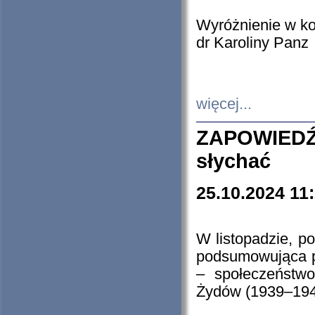
Wyróżnienie w k
dr Karoliny Panz
więcej...
ZAPOWIEDŹ
słychać
25.10.2024 11
W listopadzie, p
podsumowująca p
– społeczeństw
Żydów (1939–194