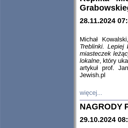
Grabowskieg
28.11.2024 07
Michał Kowalski
Treblinki. Lepie
miasteczek leżąc
lokalne
, który uk
artykuł prof. J
Jewish.pl
więcej...
NAGRODY P
29.10.2024 08