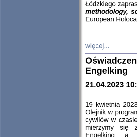
Łódzkiego zapras
methodology, so
European Holocau
więcej...
Oświadczen
Engelking
21.04.2023 10
19 kwietnia 2023
Olejnik w progra
cywilów w czasie
mierzymy się z
Engelking, a 