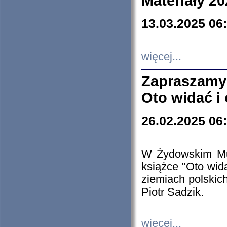
Materiały 20
13.03.2025 06
więcej...
Zapraszamy
Oto widać i
26.02.2025 06
W Żydowskim Muz
książce "Oto wid
ziemiach polski
Piotr Sadzik.
więcej...