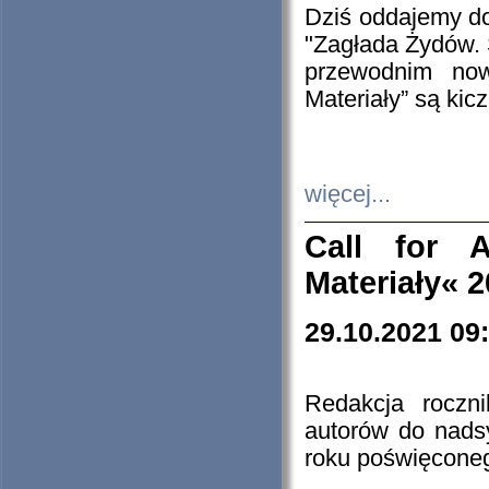
Dziś oddajemy 
"Zagłada Żydów. 
przewodnim now
Materiały” są kic
więcej...
Call for A
Materiały« 
29.10.2021 09
Redakcja roczn
autorów do nads
roku poświęcone