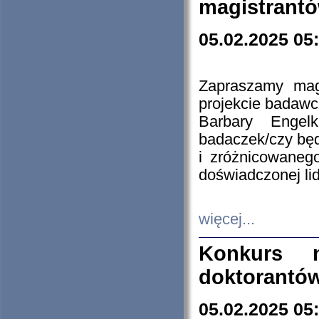
magistrantó
05.02.2025 05
Zapraszamy mag
projekcie badaw
Barbary Engel
badaczek/czy będ
i zróżnicowaneg
doświadczonej lid
więcej...
Konkurs n
doktorantó
05.02.2025 05