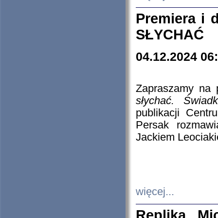
Premiera i
SŁYCHAĆ
04.12.2024 06
Zapraszamy na p
słychać. Świad
publikacji Cen
Persak rozmawi
Jackiem Leociaki
więcej...
Replika Mi