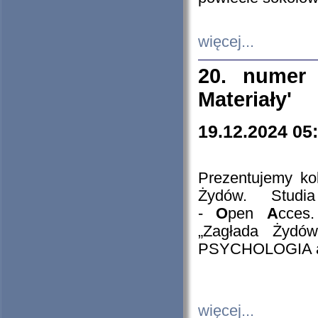
więcej...
20. numer 
Materiały'
19.12.2024 05
Prezentujemy kol
Żydów. Stud
-
O
pen
A
cces
„Zagłada Żydów
PSYCHOLOGIA 
więcej...