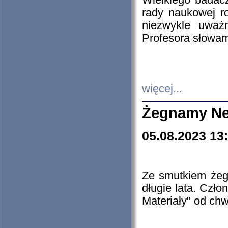
Wielkiego badacz
rady naukowej ro
niezwykle uważn
Profesora słowam
więcej...
Żegnamy Ne
05.08.2023 13
Ze smutkiem żeg
długie lata. Czł
Materiały" od chw