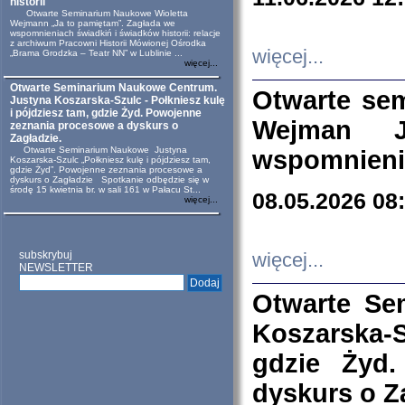
historii
Otwarte Seminarium Naukowe Wioletta
Wejmann „Ja to pamiętam”. Zagłada we
wspomnieniach świadkiń i świadków historii: relacje
z archiwum Pracowni Historii Mówionej Ośrodka
więcej...
„Brama Grodzka – Teatr NN” w Lublinie ...
więcej...
Otwarte Seminarium Naukowe Centrum.
Otwarte se
Justyna Koszarska-Szulc - Połkniesz kulę
i pójdziesz tam, gdzie Żyd. Powojenne
Wejman 
zeznania procesowe a dyskurs o
Zagładzie.
Otwarte Seminarium Naukowe Justyna
wspomnienia
Koszarska-Szulc „Połkniesz kulę i pójdziesz tam,
gdzie Żyd”. Powojenne zeznania procesowe a
dyskurs o Zagładzie Spotkanie odbędzie się w
środę 15 kwietnia br. w sali 161 w Pałacu St...
08.05.2026 08
więcej...
subskrybuj
więcej...
NEWSLETTER
Otwarte Se
Koszarska-S
gdzie Żyd
dyskurs o Z