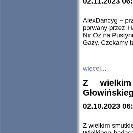
02.11.2023 06
AlexDancyg – przy
porwany przez H
Nir Oz na Pustyn
Gazy. Czekamy tu
więcej...
Z wielki
Głowińskie
02.10.2023 06
Z wielkim smutki