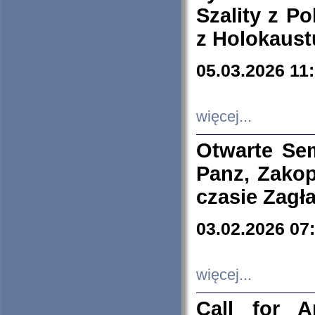
Szality z Po
z Holokaust
05.03.2026 11
więcej...
Otwarte Se
Panz, Zakop
czasie Zagł
03.02.2026 07
więcej...
Call for A