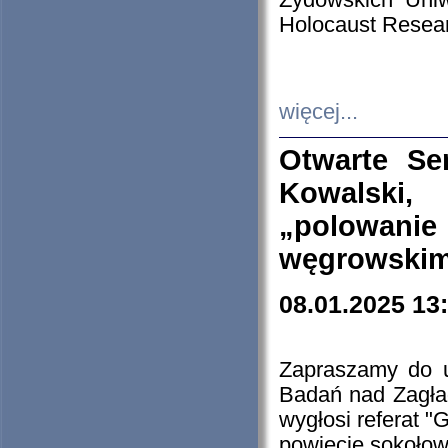
Żydowskich Uniw
Holocaust Resear
więcej...
Otwarte Se
Kowalski, 
„polowanie
węgrowskim.
08.01.2025 13
Zapraszamy do 
Badań nad Zagła
wygłosi referat "
powiecie sokołow