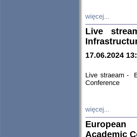
więcej...
Live stre
Infrastruct
17.06.2024 13
Live straeam - 
Conference
więcej...
European H
Academic C