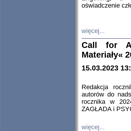
oświadczenie cz
więcej...
Call for A
Materiały« 
15.03.2023 13
Redakcja roczn
autorów do nads
rocznika w 202
ZAGŁADA i PS
więcej...