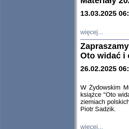
Materiały 20
13.03.2025 06
więcej...
Zapraszamy
Oto widać i
26.02.2025 06
W Żydowskim Muz
książce "Oto wid
ziemiach polski
Piotr Sadzik.
więcej...