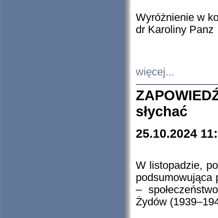
Wyróżnienie w k
dr Karoliny Panz
więcej...
ZAPOWIEDŹ
słychać
25.10.2024 11
W listopadzie, p
podsumowująca p
– społeczeństw
Żydów (1939–194