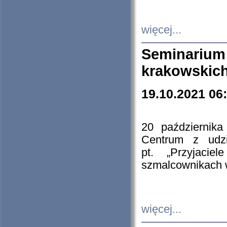
więcej...
Seminarium
krakowskich
19.10.2021 06
20 październik
Centrum z udzia
pt. „Przyjacie
szmalcownikach
więcej...