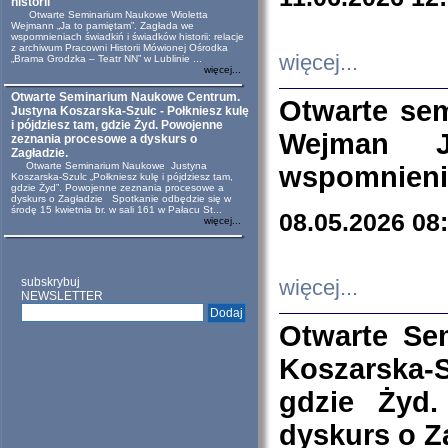
historii
Otwarte Seminarium Naukowe Wioletta
Wejmann „Ja to pamiętam”. Zagłada we
wspomnieniach świadkiń i świadków historii: relacje
z archiwum Pracowni Historii Mówionej Ośrodka
więcej...
„Brama Grodzka – Teatr NN” w Lublinie ...
więcej...
Otwarte Seminarium Naukowe Centrum.
Otwarte se
Justyna Koszarska-Szulc - Połkniesz kulę
i pójdziesz tam, gdzie Żyd. Powojenne
Wejman 
zeznania procesowe a dyskurs o
Zagładzie.
Otwarte Seminarium Naukowe Justyna
wspomnienia
Koszarska-Szulc „Połkniesz kulę i pójdziesz tam,
gdzie Żyd”. Powojenne zeznania procesowe a
dyskurs o Zagładzie Spotkanie odbędzie się w
środę 15 kwietnia br. w sali 161 w Pałacu St...
08.05.2026 08
więcej...
subskrybuj
więcej...
NEWSLETTER
Otwarte Se
Koszarska-S
gdzie Żyd
dyskurs o Z