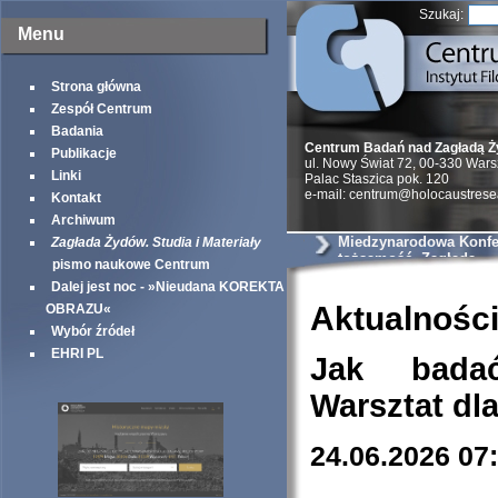
Szukaj:
Menu
Strona główna
Zespół Centrum
Badania
Centrum Badań nad Zagładą 
Publikacje
ul. Nowy Świat 72, 00-330 War
Linki
Palac Staszica pok. 120
e-mail: centrum@holocaustrese
Kontakt
Archiwum
Miedzynarodowa Konfer
Zagłada Żydów. Studia i Materiały
tożsamość, Zagłada
pismo naukowe Centrum
Dalej jest noc - »Nieudana KOREKTA
Aktualnośc
OBRAZU«
Wybór źródeł
EHRI PL
Jak bada
Warsztat dl
24.06.2026 07