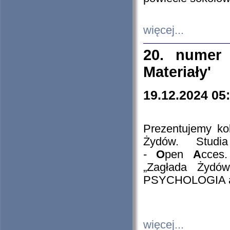
więcej...
20. numer 
Materiały'
19.12.2024 05
Prezentujemy kol
Żydów. Stud
-
O
pen
A
cces
„Zagłada Żydów
PSYCHOLOGIA 
więcej...