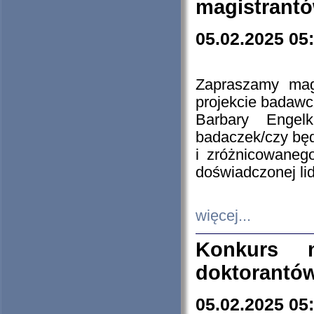
magistrantó
05.02.2025 05
Zapraszamy mag
projekcie badaw
Barbary Engel
badaczek/czy będ
i zróżnicowaneg
doświadczonej lid
więcej...
Konkurs n
doktorantó
05.02.2025 05