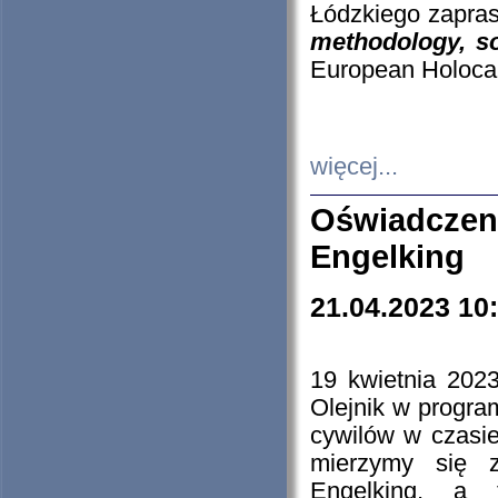
Łódzkiego zapras
methodology, so
European Holocau
więcej...
Oświadczen
Engelking
21.04.2023 10
19 kwietnia 2023
Olejnik w progra
cywilów w czasie
mierzymy się z
Engelking, a 