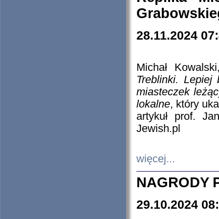
Grabowskieg
28.11.2024 07
Michał Kowalski
Treblinki. Lepie
miasteczek leżąc
lokalne
, który uk
artykuł prof. J
Jewish.pl
więcej...
NAGRODY P
29.10.2024 08