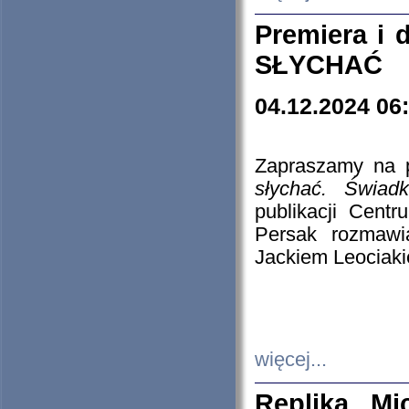
Premiera i
SŁYCHAĆ
04.12.2024 06
Zapraszamy na p
słychać. Świad
publikacji Cen
Persak rozmawi
Jackiem Leociaki
więcej...
Replika Mi