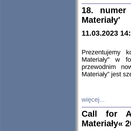
18. numer 
Materiały'
11.03.2023 14
Prezentujemy k
Materiały" w 
przewodnim now
Materiały” jest s
więcej...
Call for A
Materiały« 