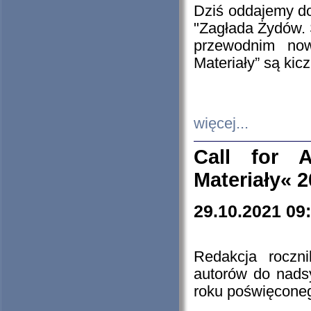
Dziś oddajemy 
"Zagłada Żydów. 
przewodnim now
Materiały” są kic
więcej...
Call for A
Materiały« 
29.10.2021 09
Redakcja roczn
autorów do nads
roku poświęcone