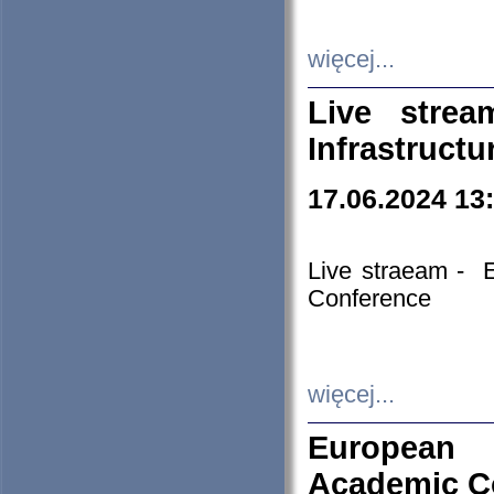
więcej...
Live stre
Infrastruct
17.06.2024 13
Live straeam - 
Conference
więcej...
European H
Academic C