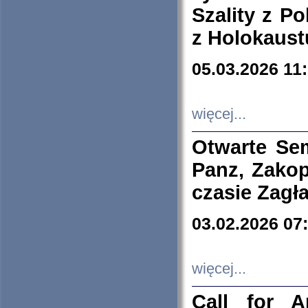
Szality z Po
z Holokaust
05.03.2026 11
więcej...
Otwarte Se
Panz, Zakop
czasie Zagł
03.02.2026 07
więcej...
Call for A