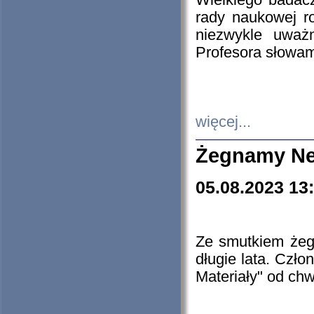
Wielkiego badacz
rady naukowej ro
niezwykle uważn
Profesora słowam
więcej...
Żegnamy Ne
05.08.2023 13
Ze smutkiem żeg
długie lata. Czł
Materiały" od chw