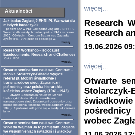
więcej...
Aktualności
Research W
Jak badać Zagładę? EHRI-PL Warsztat dla
młodych badaczy/ek
pobierz CfA w PDF Jak badać Zagładę? EHRI-PL
Research an
Warsztat dla młodych badaczy/ek – 13-17 września
2026, Oświęcim Centrum Badań nad Zagładą
Żydów IFiS PAN (członek polskiego w...
więcej...
19.06.2026 09
Research Workshop - Holocaust
Egodocuments: Research and Challenges
CfA in PDF ...
więcej...
więcej...
Otwarte seminarium naukowe Centrum -
Monika Stolarczyk-Bilardie wygłosi
Otwarte se
referat pt. Mobilni świadkowie i
transnarodowe sieci: Zagraniczni
pośrednicy oraz polska hierarchia
Stolarczyk-
kościelna wobec Zagłady (1941–1943)
Otwarte Seminarium Naukowe Monika
świadkowie
Stolarczyk-Bilardie Mobilni świadkowie i
transnarodowe sieci: Zagraniczni pośrednicy oraz
polska hierarchia kościelna wobec Zagłady (1941–
pośrednicy
1943) Spotkanie odbędzie się w środę 24 czerwca
br. w ...
więcej...
wobec Zagła
Otwarte seminarium naukowe Centrum -
Wioletta Wejman Ja to pamiętam. Zagłada
we wspomnieniach świadkiń i świadków
11.06.2026 12