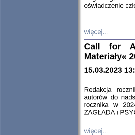
oświadczenie cz
więcej...
Call for A
Materiały« 
15.03.2023 13
Redakcja roczn
autorów do nads
rocznika w 202
ZAGŁADA i PS
więcej...