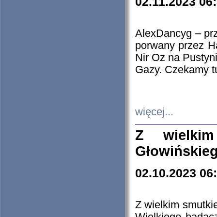
02.11.2023 06
AlexDancyg – przy
porwany przez H
Nir Oz na Pustyn
Gazy. Czekamy tu
więcej...
Z wielki
Głowińskie
02.10.2023 06
Z wielkim smutki