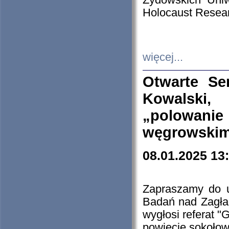
Żydowskich Uniw
Holocaust Resear
więcej...
Otwarte Se
Kowalski, 
„polowanie
węgrowskim.
08.01.2025 13
Zapraszamy do 
Badań nad Zagła
wygłosi referat "
powiecie sokołow