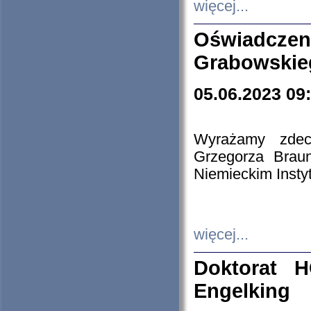
więcej...
Oświadczen
Grabowskie
05.06.2023 09
Wyrażamy zdecy
Grzegorza Brau
Niemieckim Insty
więcej...
Doktorat H
Engelking