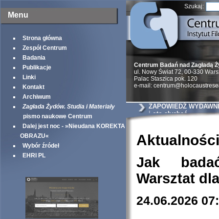
Szukaj:
Menu
Strona główna
Zespół Centrum
Badania
Centrum Badań nad Zagładą 
Publikacje
ul. Nowy Świat 72, 00-330 War
Linki
Palac Staszica pok. 120
e-mail: centrum@holocaustrese
Kontakt
Archiwum
ZAPOWIEDŹ WYDAWNIC
Zagłada Żydów. Studia i Materiały
i oto słychać
pismo naukowe Centrum
Dalej jest noc - »Nieudana KOREKTA
Aktualnośc
OBRAZU«
Wybór źródeł
EHRI PL
Jak bada
Warsztat dl
24.06.2026 07