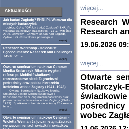
więcej...
Aktualności
Research W
Jak badać Zagładę? EHRI-PL Warsztat dla
młodych badaczy/ek
pobierz CfA w PDF Jak badać Zagładę? EHRI-PL
Research an
Warsztat dla młodych badaczy/ek – 13-17 września
2026, Oświęcim Centrum Badań nad Zagładą
Żydów IFiS PAN (członek polskiego w...
więcej...
19.06.2026 09
Research Workshop - Holocaust
Egodocuments: Research and Challenges
CfA in PDF ...
więcej...
więcej...
Otwarte seminarium naukowe Centrum -
Monika Stolarczyk-Bilardie wygłosi
Otwarte se
referat pt. Mobilni świadkowie i
transnarodowe sieci: Zagraniczni
pośrednicy oraz polska hierarchia
Stolarczyk-
kościelna wobec Zagłady (1941–1943)
Otwarte Seminarium Naukowe Monika
świadkowie
Stolarczyk-Bilardie Mobilni świadkowie i
transnarodowe sieci: Zagraniczni pośrednicy oraz
polska hierarchia kościelna wobec Zagłady (1941–
pośrednicy
1943) Spotkanie odbędzie się w środę 24 czerwca
br. w ...
więcej...
wobec Zagła
Otwarte seminarium naukowe Centrum -
Wioletta Wejman Ja to pamiętam. Zagłada
we wspomnieniach świadkiń i świadków
11.06.2026 12