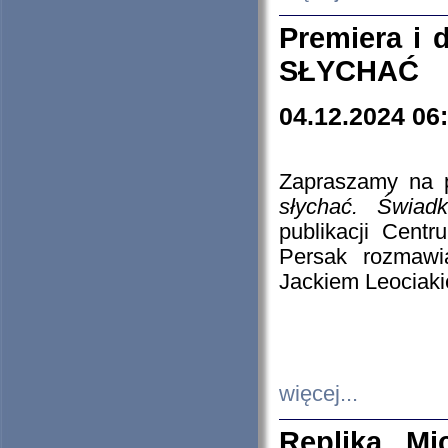
Premiera i
SŁYCHAĆ
04.12.2024 06
Zapraszamy na p
słychać. Świad
publikacji Cen
Persak rozmawi
Jackiem Leociaki
więcej...
Replika Mi