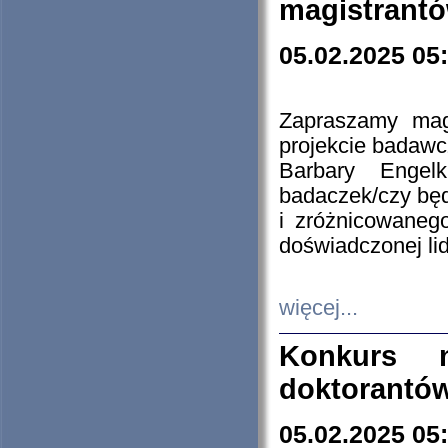
magistrantó
05.02.2025 05
Zapraszamy mag
projekcie badaw
Barbary Engel
badaczek/czy będ
i zróżnicowaneg
doświadczonej lid
więcej...
Konkurs n
doktorantó
05.02.2025 05