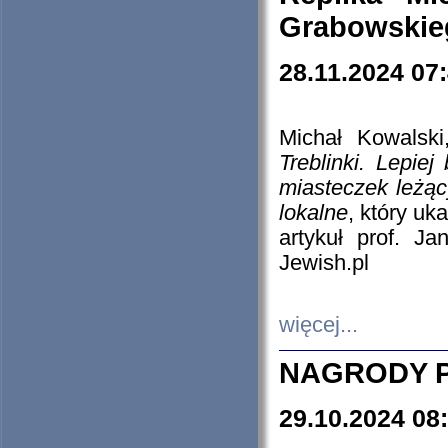
Grabowskieg
28.11.2024 07
Michał Kowalski
Treblinki. Lepie
miasteczek leżąc
lokalne
, który uk
artykuł prof. J
Jewish.pl
więcej...
NAGRODY P
29.10.2024 08