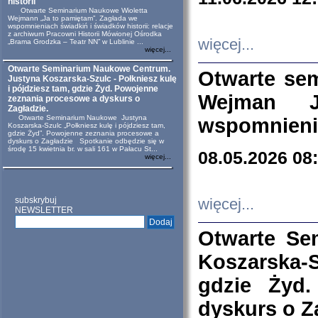
historii
Otwarte Seminarium Naukowe Wioletta
Wejmann „Ja to pamiętam”. Zagłada we
wspomnieniach świadkiń i świadków historii: relacje
z archiwum Pracowni Historii Mówionej Ośrodka
więcej...
„Brama Grodzka – Teatr NN” w Lublinie ...
więcej...
Otwarte Seminarium Naukowe Centrum.
Otwarte se
Justyna Koszarska-Szulc - Połkniesz kulę
i pójdziesz tam, gdzie Żyd. Powojenne
Wejman 
zeznania procesowe a dyskurs o
Zagładzie.
Otwarte Seminarium Naukowe Justyna
wspomnienia
Koszarska-Szulc „Połkniesz kulę i pójdziesz tam,
gdzie Żyd”. Powojenne zeznania procesowe a
dyskurs o Zagładzie Spotkanie odbędzie się w
środę 15 kwietnia br. w sali 161 w Pałacu St...
08.05.2026 08
więcej...
subskrybuj
więcej...
NEWSLETTER
Otwarte Se
Koszarska-S
gdzie Żyd
dyskurs o Z