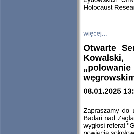
Żydowskich Uniw
Holocaust Resear
więcej...
Otwarte Se
Kowalski, 
„polowanie
węgrowskim.
08.01.2025 13
Zapraszamy do 
Badań nad Zagła
wygłosi referat "
powiecie sokołow