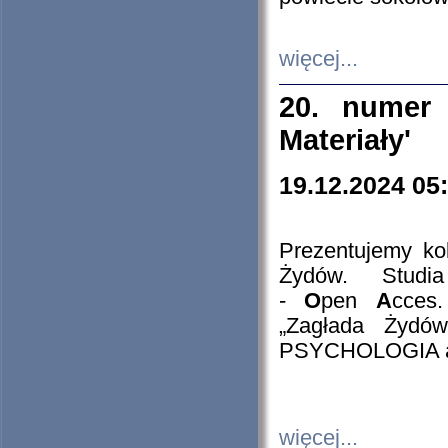
więcej...
20. numer 
Materiały'
19.12.2024 05
Prezentujemy kol
Żydów. Stud
-
O
pen
A
cces
„Zagłada Żydów
PSYCHOLOGIA 
więcej...