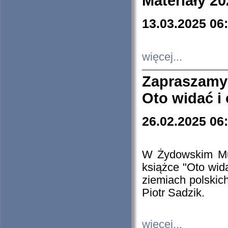
Materiały 20
13.03.2025 06
więcej...
Zapraszamy
Oto widać i
26.02.2025 06
W Żydowskim Muz
książce "Oto wid
ziemiach polski
Piotr Sadzik.
więcej...