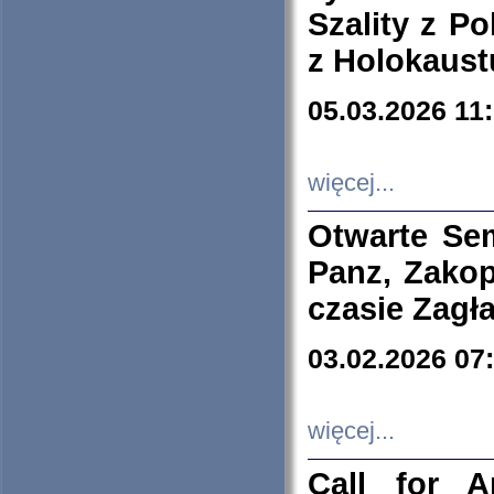
Szality z Po
z Holokaust
05.03.2026 11
więcej...
Otwarte Se
Panz, Zakop
czasie Zagł
03.02.2026 07
więcej...
Call for A