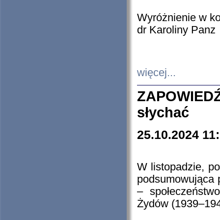
Wyróżnienie w k
dr Karoliny Panz
więcej...
ZAPOWIEDŹ
słychać
25.10.2024 11
W listopadzie, p
podsumowująca p
– społeczeństw
Żydów (1939–194