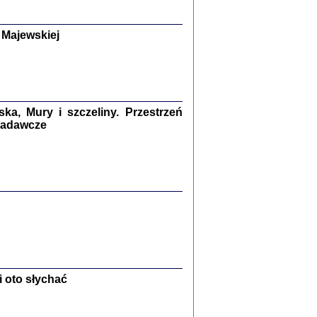
y Żydów w wybranych powiatach
okupowanej Polski
p Barbara Engelking, Jan Grabowski
 Majewskiej
Warszawa 2018
GA, ŻADNE KŁAMSTWO ...
a z warszawskiego getta
dler
,
oprac. i wstępem opatrzyła
Marta Janczewska
a, Mury i szczeliny. Przestrzeń
2018
 badawcze
Zagłada Żydów.
Studia i Materiały
nr 13, R. 2017
Warszawa 2017
 oto słychać
Ż PRZESZLI ...
sany w bunkrze (Żółkiew 1942-1944)
er
,
oprac. i wstępem opatrzyła Anna Wylegała