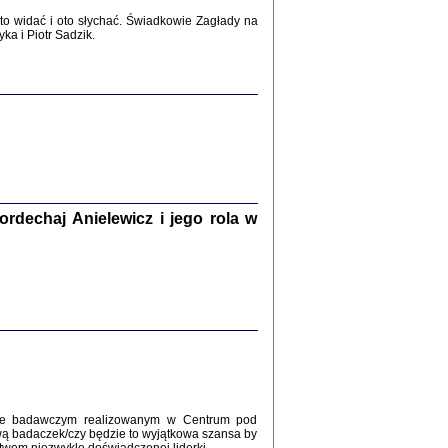
2017
o widać i oto słychać. Świadkowie Zagłady na
a i Piotr Sadzik.
WŚRÓD ZATRUTYCH NOŻY ...
i z getta i okupowanej Warszawy
c. i wstępem opatrzyła Agnieszka
Haska
Warszawa 2017
dechaj Anielewicz i jego rola w
, Z POMOCĄ BOŻĄ, JUŻ NIEBAWEM ...
 i Mirki Piżyców o życiu w getcie i okupowanej
ępem opatrzyła Barbara Engelking i Havi Dreifuss
2017
kcie badawczym realizowanym w Centrum pod
wą badaczek/czy będzie to wyjątkowa szansa by