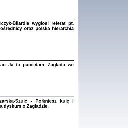
Zagłada Żydów.
Studia i Materiały
nr 18, R. 2022
Warszawa 2022
yk-Bilardie wygłosi referat pt.
pośrednicy oraz polska hierarchia
 iluzję, że żyjemy …
iętniki z Galicji Wschodniej
iszewa), Urman Jerzy Feliks, Strassler Szymon,
ndra Bańkowska
man Ja to pamiętam. Zagłada we
2
PAMIĘTNIK
Kalman Rotgeber
dra Bańkowska, wstęp Jacek Leociak
Warszawa 2021
rska-Szulc - Połkniesz kulę i
a dyskurs o Zagładzie.