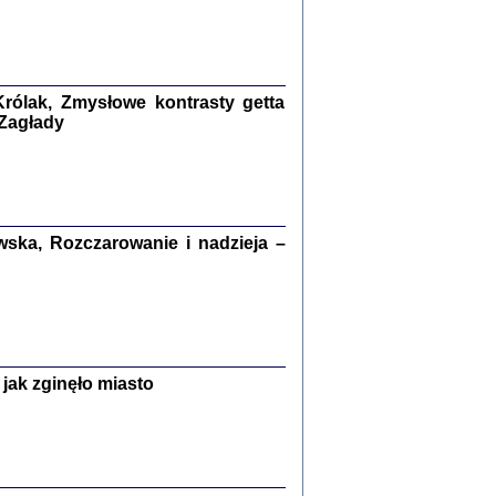
kiego Żyda wspomnienia, łzy i myśli
Zapiski z okupacyjnej Warszawy
konowski, oprac. Marta Janczewska
rólak, Zmysłowe kontrasty getta
Warszawa 2020
 Zagłady
Y TE SŁOWA JEST PRACOWNIKIEM
ska, Rozczarowanie i nadzieja –
GETTOWEJ INSTYTUCJI ...
nnika' i inne pisma z łódzkiego getta
 z jidysz, oprac. i wstęp. Monika Polit
Warszawa 2019
jak zginęło miasto
ETĘ NIEMIECKĄ ...
ny w ukryciu w Warszawie w latach 1943-1944
rg
,
oprac. i wstępem opatrzyła
Barbara Engelking
9