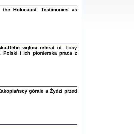
ów.
iały
the Holocaust: Testimonies as
1
21
a-Dehe wgłosi referat nt. Losy
NIESIE NAM KOLEJNA GODZINA ...
Polski i ich pionierska praca z
isany w ukryciu w latach 1943-1944
ara Engelking, tłum. z jidysz Monika
Polit
Warszawa 2020
akopiańscy górale a Żydzi przed
ów.
iały
0
20