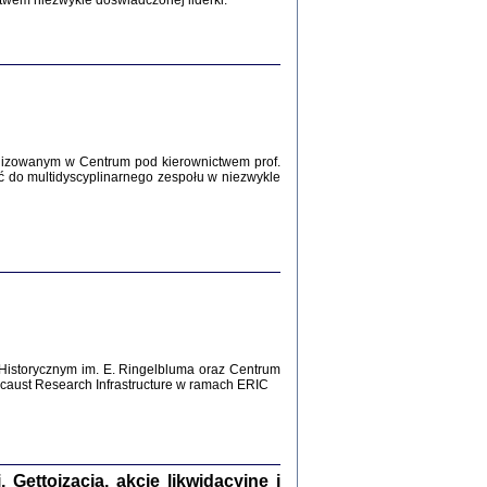
twem niezwykle doświadczonej liderki.
Zagłada Żydów.
Studia i Materiały
nr 12, R. 2016
Warszawa 2016
lizowanym w Centrum pod kierownictwem prof.
ć do multidyscyplinarnego zespołu w niezwykle
AŻ MAMY WSPANIAŁE ...
dzienniki Żydów z okolic Mińska
iego
tępem opatrzyła Barbara Engelking
2016
Historycznym im. E. Ringelbluma oraz Centrum
aust Research Infrastructure w ramach ERIC
T POSIADAĆ DOM POD ZIEMIĄ ...
ch z Zagłady w okolicach Dąbrowy
Tarnowskiej
oprac. i wstęp Jan Grabowski
Warszawa 2016
ettoizacja, akcje likwidacyjne i