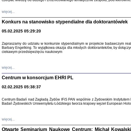
czerpać wiedzę od dużego i zróżnicowanego tematycznie zespołu, pod kierownic
więcej...
Konkurs na stanowisko stypendialne dla doktorantów/ek
05.02.2025 05:29:20
Zapraszamy do udziału w konkursie stypendialnym w projekcie badawczym rea
Barbary Engelking. To wyjątkowa okazja dla młodych doktorantek/ów, by dołączy
ciekawym przedsięwzięciu naukowym
SNY CHOCI
Okupacyjne 
Mazowieck
oprac. i ws
więcej...
Warszawa 
Centrum w konsorcjum EHRI PL
02.02.2025 05:38:37
Centrum Badań nad Zagładą Żydów IFiS PAN wspólnie z Żydowskim Instytutem 
Badań Żydowskich Uniwersytetu Łódzkiego tworza krajowy węzeł European Holoc
SZCZĘŚCIE JES
Losy kobiet ocalały
więcej...
Otwarte Seminarium Naukowe Centrum: Michał Kowalski, G