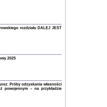
Zagłada Żydów.
Studia i Materiały
nr 15, R. 2019
Warszawa 2019
rowskiego rozdziału DALEJ JEST
owy 2025
ów.
iały
8
18
osz: Próby odzyskania własności
uż powojennym – na przykładzie