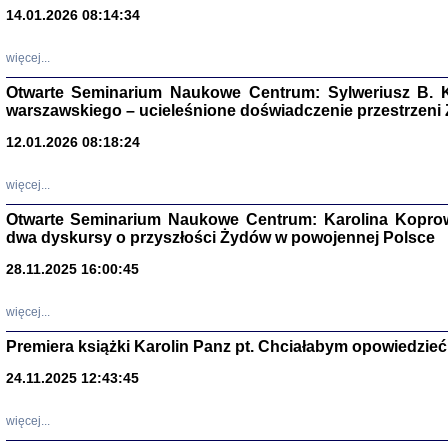
14.01.2026 08:14:34
Aryjs
więcej...
Sewek O
Otwarte Seminarium Naukowe Centrum: Sylweriusz B. K
warszawskiego – ucieleśnione doświadczenie przestrzeni
12.01.2026 08:18:24
więcej...
PISZĄC
Otwarte Seminarium Naukowe Centrum: Karolina Koprow
'z Dzie
dwa dyskursy o przyszłości Żydów w powojennej Polsce
Józef Zelkowicz, tłum.
28.11.2025 16:00:45
więcej...
Premiera książki Karolin Panz pt. Chciałabym opowiedzieć 
CZYTAJĄC GAZ
Dziennik pisa
24.11.2025 12:43:45
Jakub Hochbe
Warszawa 201
więcej...