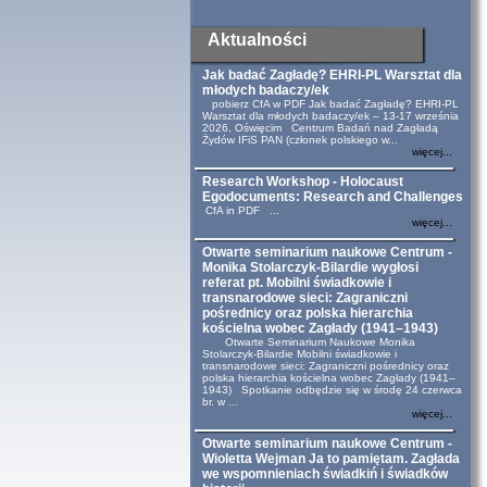
Aktualności
Jak badać Zagładę? EHRI-PL Warsztat dla
młodych badaczy/ek
pobierz CfA w PDF Jak badać Zagładę? EHRI-PL
Warsztat dla młodych badaczy/ek – 13-17 września
2026, Oświęcim Centrum Badań nad Zagładą
Żydów IFiS PAN (członek polskiego w...
więcej...
Research Workshop - Holocaust
Egodocuments: Research and Challenges
CfA in PDF ...
więcej...
Otwarte seminarium naukowe Centrum -
Monika Stolarczyk-Bilardie wygłosi
referat pt. Mobilni świadkowie i
transnarodowe sieci: Zagraniczni
pośrednicy oraz polska hierarchia
kościelna wobec Zagłady (1941–1943)
Otwarte Seminarium Naukowe Monika
Stolarczyk-Bilardie Mobilni świadkowie i
transnarodowe sieci: Zagraniczni pośrednicy oraz
polska hierarchia kościelna wobec Zagłady (1941–
1943) Spotkanie odbędzie się w środę 24 czerwca
br. w ...
więcej...
Otwarte seminarium naukowe Centrum -
Wioletta Wejman Ja to pamiętam. Zagłada
we wspomnieniach świadkiń i świadków