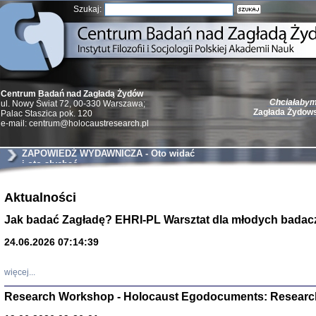
Szukaj:
Chciałabym 
Centrum Badań nad Zagładą Żydów
Zagłada Żydow
ul. Nowy Świat 72, 00-330 Warszawa;
Palac Staszica pok. 120
e-mail: centrum@holocaustresearch.pl
ZAPOWIEDŹ WYDAWNICZA - Oto widać
i oto słychać
Żydzi w walc
Aktualności
Germany 193
Natalia Aleksiun, 
Jak badać Zagładę? EHRI-PL Warsztat dla młodych badac
Deborah Dash Moor
Turski, Laurence 
(Arkadij Zelcer)
24.06.2026 07:14:39
red. Krzysztof Pe
Warszawa 20
więcej...
Research Workshop - Holocaust Egodocuments: Researc