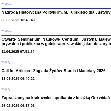
DALEJ JEST NOC. Los
więcej...
red. i wstę
Nagroda Historyczna Polityki im. M. Turskiego dla Justyny
06.05.2025 18:46:48
ŻADNA BLA
więcej...
Wspomnieni
Stanisław A
Otwarte Seminarium Naukowe Centrum: Justyna Majewsk
Warszawa 
prywatna i publiczna w getcie warszawskim jako obszary
11.04.2025 07:51:24
więcej...
Call for Articles - Zagłada Żydów. Studia i Materiały 2026
13.03.2025 06:40:22
więcej...
Zapraszamy na krakowskie spotkanie z książką Oto widać i
TYLEŚMY JU
Dziennik pi
26.02.2025 06:17:03
Clara Kram