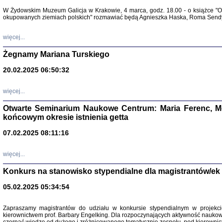
Warszawa 
W Żydowskim Muzeum Galicja w Krakowie, 4 marca, godz. 18.00 - o książce "Ot
okupowanych ziemiach polskich" rozmawiać będą Agnieszka Haska, Roma Sendyk
więcej...
Żegnamy Mariana Turskiego
20.02.2025 06:50:32
Zapisk
Tadeusz Obremski, opra
więcej...
Otwarte Seminarium Naukowe Centrum: Maria Ferenc, Mor
końcowym okresie istnienia getta
07.02.2025 08:11:16
więcej...
PO WOJNIE
Pisma Kopla
Konkurs na stanowisko stypendialne dla magistrantów/ek
Warszawie
oprac. i wst
05.02.2025 05:34:54
Warszawa 
Zapraszamy magistrantów do udziału w konkursie stypendialnym w proje
kierownictwem prof. Barbary Engelking. Dla rozpoczynających aktywność nauko