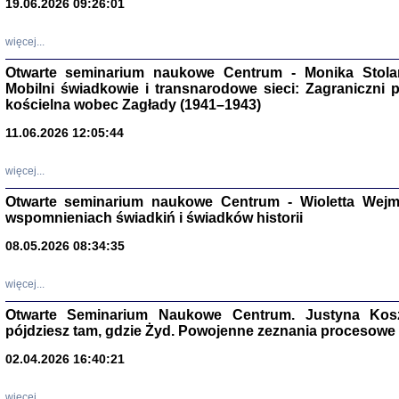
19.06.2026 09:26:01
więcej...
Otwarte seminarium naukowe Centrum - Monika Stolarcz
Mobilni świadkowie i transnarodowe sieci: Zagraniczni 
kościelna wobec Zagłady (1941–1943)
11.06.2026 12:05:44
Znowu mieliśmy
Dzienniki i pam
Binder Elza (El
więcej...
Wagner Rózia
oprac. Aleksa
Otwarte seminarium naukowe Centrum - Wioletta Wej
Warszawa 202
wspomnieniach świadkiń i świadków historii
08.05.2026 08:34:35
więcej...
oprac. Aleksan
Otwarte Seminarium Naukowe Centrum. Justyna Kosza
pójdziesz tam, gdzie Żyd. Powojenne zeznania procesowe 
02.04.2026 16:40:21
więcej...