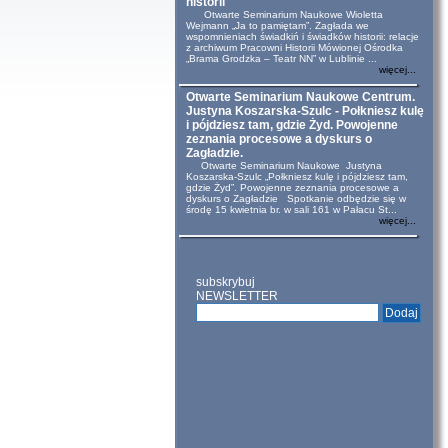
historii
Otwarte Seminarium Naukowe Wioletta
Wejmann „Ja to pamiętam”. Zagłada we
wspomnieniach świadkiń i świadków historii: relacje
z archiwum Pracowni Historii Mówionej Ośrodka
„Brama Grodzka – Teatr NN” w Lublinie ...
więcej...
Otwarte Seminarium Naukowe Centrum.
Justyna Koszarska-Szulc - Połkniesz kulę
i pójdziesz tam, gdzie Żyd. Powojenne
zeznania procesowe a dyskurs o
Zagładzie.
Otwarte Seminarium Naukowe Justyna
Koszarska-Szulc „Połkniesz kulę i pójdziesz tam,
gdzie Żyd”. Powojenne zeznania procesowe a
dyskurs o Zagładzie Spotkanie odbędzie się w
środę 15 kwietnia br. w sali 161 w Pałacu St...
więcej...
subskrybuj
NEWSLETTER