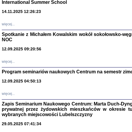
International Summer School
14.11.2025 12:26:23
więcej...
Spotkanie z Michałem Kowalskim wokół sokołowsko-węg
NOC
12.09.2025 09:20:56
więcej...
Program seminariów naukowych Centrum na semestr zim
Zagłada Żyd
Studia i Mater
12.09.2025 04:50:13
nr 14, R. 201
Warszawa 20
więcej...
Zapis Seminarium Naukowego Centrum: Marta Duch-Dyng
prywatnej przez żydowskich mieszkańców w okresie t
wybranych miejscowości Lubelszczyzny
29.05.2025 07:41:34