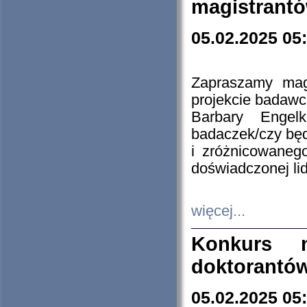
magistrantó
05.02.2025 05
Zapraszamy mag
projekcie badaw
Barbary Engel
badaczek/czy będ
i zróżnicowaneg
doświadczonej lid
więcej...
Konkurs n
doktorantó
05.02.2025 05