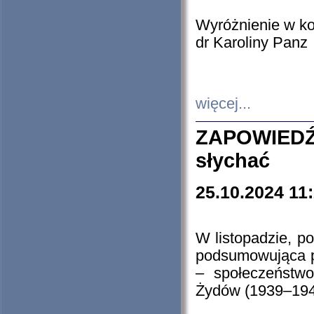
Wyróżnienie w k
dr Karoliny Panz
więcej...
ZAPOWIEDŹ
słychać
25.10.2024 11
W listopadzie, p
podsumowująca p
– społeczeństw
Żydów (1939–194