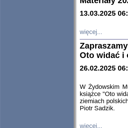
Materiały 20
13.03.2025 06
więcej...
Zapraszamy
Oto widać i
26.02.2025 06
W Żydowskim Muz
książce "Oto wid
ziemiach polski
Piotr Sadzik.
więcej...