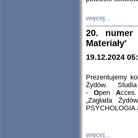
więcej...
20. numer 
Materiały'
19.12.2024 05
Prezentujemy kol
Żydów. Stud
-
O
pen
A
cces
„Zagłada Żydów
PSYCHOLOGIA 
więcej...