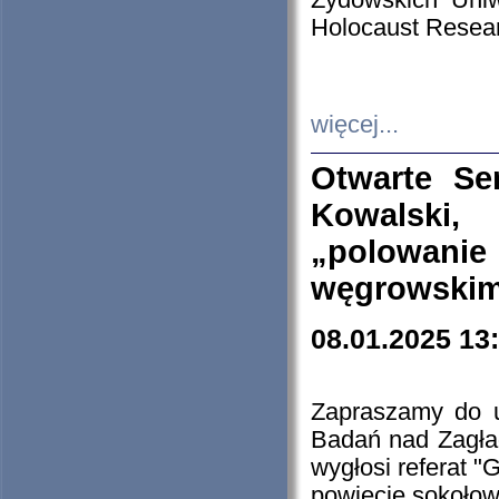
Żydowskich Uniw
Holocaust Resear
więcej...
Otwarte Se
Kowalski, 
„polowanie
węgrowskim.
08.01.2025 13
Zapraszamy do 
Badań nad Zagła
wygłosi referat "
powiecie sokołow