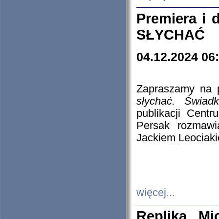
Premiera i
SŁYCHAĆ
04.12.2024 06
Zapraszamy na p
słychać. Świad
publikacji Cen
Persak rozmawi
Jackiem Leociaki
więcej...
Replika Mi