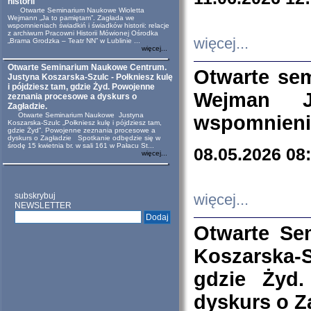
historii
Otwarte Seminarium Naukowe Wioletta
Wejmann „Ja to pamiętam”. Zagłada we
wspomnieniach świadkiń i świadków historii: relacje
z archiwum Pracowni Historii Mówionej Ośrodka
więcej...
„Brama Grodzka – Teatr NN” w Lublinie ...
więcej...
Otwarte Seminarium Naukowe Centrum.
Otwarte se
Justyna Koszarska-Szulc - Połkniesz kulę
i pójdziesz tam, gdzie Żyd. Powojenne
Wejman 
zeznania procesowe a dyskurs o
Zagładzie.
Otwarte Seminarium Naukowe Justyna
wspomnienia
Koszarska-Szulc „Połkniesz kulę i pójdziesz tam,
gdzie Żyd”. Powojenne zeznania procesowe a
dyskurs o Zagładzie Spotkanie odbędzie się w
środę 15 kwietnia br. w sali 161 w Pałacu St...
08.05.2026 08
więcej...
subskrybuj
więcej...
NEWSLETTER
Otwarte Se
Koszarska-S
gdzie Żyd
dyskurs o Z