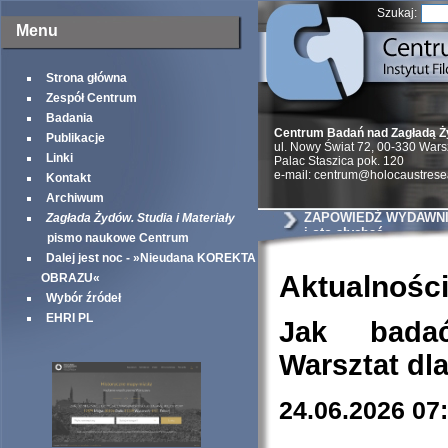
Szukaj:
Menu
Strona główna
Zespół Centrum
Badania
Centrum Badań nad Zagładą 
Publikacje
ul. Nowy Świat 72, 00-330 War
Linki
Palac Staszica pok. 120
e-mail: centrum@holocaustrese
Kontakt
Archiwum
ZAPOWIEDŹ WYDAWNIC
Zagłada Żydów. Studia i Materiały
i oto słychać
pismo naukowe Centrum
Dalej jest noc - »Nieudana KOREKTA
Aktualnośc
OBRAZU«
Wybór źródeł
EHRI PL
Jak bada
Warsztat dl
24.06.2026 07