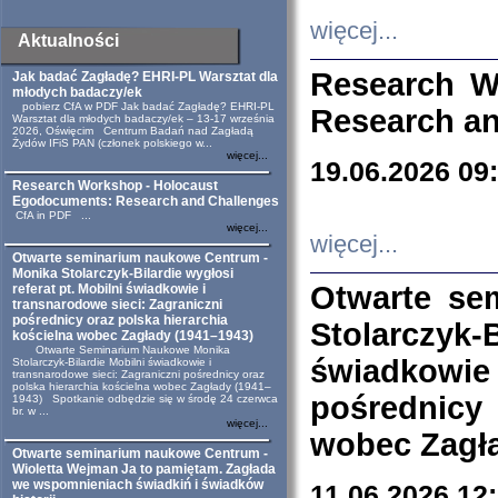
więcej...
Aktualności
Research W
Jak badać Zagładę? EHRI-PL Warsztat dla
młodych badaczy/ek
pobierz CfA w PDF Jak badać Zagładę? EHRI-PL
Research an
Warsztat dla młodych badaczy/ek – 13-17 września
2026, Oświęcim Centrum Badań nad Zagładą
Żydów IFiS PAN (członek polskiego w...
więcej...
19.06.2026 09
Research Workshop - Holocaust
Egodocuments: Research and Challenges
CfA in PDF ...
więcej...
więcej...
Otwarte seminarium naukowe Centrum -
Monika Stolarczyk-Bilardie wygłosi
Otwarte se
referat pt. Mobilni świadkowie i
transnarodowe sieci: Zagraniczni
pośrednicy oraz polska hierarchia
Stolarczyk-
kościelna wobec Zagłady (1941–1943)
Otwarte Seminarium Naukowe Monika
świadkowie
Stolarczyk-Bilardie Mobilni świadkowie i
transnarodowe sieci: Zagraniczni pośrednicy oraz
polska hierarchia kościelna wobec Zagłady (1941–
pośrednicy
1943) Spotkanie odbędzie się w środę 24 czerwca
br. w ...
więcej...
wobec Zagła
Otwarte seminarium naukowe Centrum -
Wioletta Wejman Ja to pamiętam. Zagłada
we wspomnieniach świadkiń i świadków
11.06.2026 12