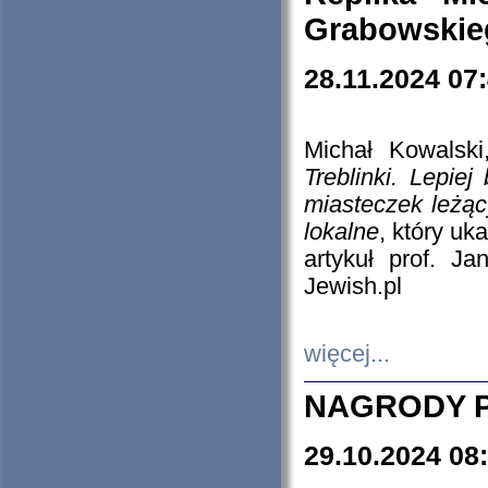
Grabowskieg
28.11.2024 07
Michał Kowalski
Treblinki. Lepie
miasteczek leżąc
lokalne
, który uk
artykuł prof. J
Jewish.pl
więcej...
NAGRODY P
29.10.2024 08