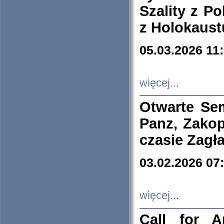
Szality z Po
z Holokaust
05.03.2026 11
więcej...
Otwarte Se
Panz, Zakop
czasie Zagł
03.02.2026 07
więcej...
Call for A