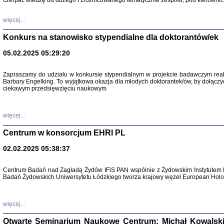
czerpać wiedzę od dużego i zróżnicowanego tematycznie zespołu, pod kierownic
więcej...
Konkurs na stanowisko stypendialne dla doktorantów/ek
05.02.2025 05:29:20
Zapraszamy do udziału w konkursie stypendialnym w projekcie badawczym rea
Barbary Engelking. To wyjątkowa okazja dla młodych doktorantek/ów, by dołączy
ciekawym przedsięwzięciu naukowym
SNY CHOCI
Okupacyjne 
Mazowieck
oprac. i ws
więcej...
Warszawa 
Centrum w konsorcjum EHRI PL
02.02.2025 05:38:37
Centrum Badań nad Zagładą Żydów IFiS PAN wspólnie z Żydowskim Instytutem 
Badań Żydowskich Uniwersytetu Łódzkiego tworza krajowy węzeł European Holoc
SZCZĘŚCIE JES
Losy kobiet ocalały
więcej...
Otwarte Seminarium Naukowe Centrum: Michał Kowalski, G