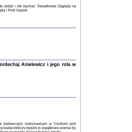
2017
o widać i oto słychać. Świadkowie Zagłady na
a i Piotr Sadzik.
WŚRÓD ZATRUTYCH NOŻY ...
i z getta i okupowanej Warszawy
c. i wstępem opatrzyła Agnieszka
Haska
Warszawa 2017
dechaj Anielewicz i jego rola w
, Z POMOCĄ BOŻĄ, JUŻ NIEBAWEM ...
 i Mirki Piżyców o życiu w getcie i okupowanej
ępem opatrzyła Barbara Engelking i Havi Dreifuss
2017
kcie badawczym realizowanym w Centrum pod
wą badaczek/czy będzie to wyjątkowa szansa by