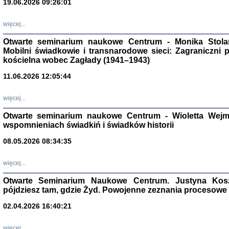
19.06.2026 09:26:01
więcej...
Otwarte seminarium naukowe Centrum - Monika Stolarcz
Mobilni świadkowie i transnarodowe sieci: Zagraniczni 
kościelna wobec Zagłady (1941–1943)
11.06.2026 12:05:44
Znowu mieliśmy
Dzienniki i pam
Binder Elza (El
więcej...
Wagner Rózia
oprac. Aleksa
Otwarte seminarium naukowe Centrum - Wioletta Wej
Warszawa 202
wspomnieniach świadkiń i świadków historii
08.05.2026 08:34:35
więcej...
oprac. Aleksan
Otwarte Seminarium Naukowe Centrum. Justyna Kosza
pójdziesz tam, gdzie Żyd. Powojenne zeznania procesowe 
02.04.2026 16:40:21
więcej...