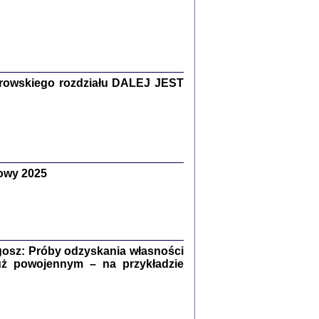
Zagłada Żydów.
Studia i Materiały
nr 15, R. 2019
Warszawa 2019
rowskiego rozdziału DALEJ JEST
owy 2025
ów.
iały
8
18
osz: Próby odzyskania własności
uż powojennym – na przykładzie