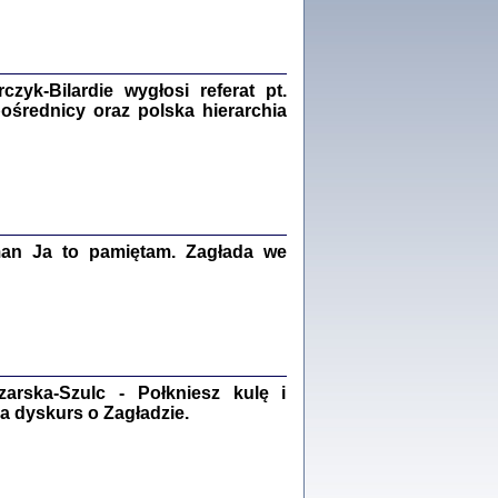
Zagłada Żydów.
Studia i Materiały
nr 18, R. 2022
Warszawa 2022
yk-Bilardie wygłosi referat pt.
pośrednicy oraz polska hierarchia
 iluzję, że żyjemy …
iętniki z Galicji Wschodniej
iszewa), Urman Jerzy Feliks, Strassler Szymon,
ndra Bańkowska
man Ja to pamiętam. Zagłada we
2
PAMIĘTNIK
Kalman Rotgeber
dra Bańkowska, wstęp Jacek Leociak
rska-Szulc - Połkniesz kulę i
Warszawa 2021
a dyskurs o Zagładzie.