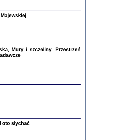
y Żydów w wybranych powiatach
okupowanej Polski
p Barbara Engelking, Jan Grabowski
 Majewskiej
Warszawa 2018
GA, ŻADNE KŁAMSTWO ...
a z warszawskiego getta
dler
,
oprac. i wstępem opatrzyła
Marta Janczewska
a, Mury i szczeliny. Przestrzeń
2018
 badawcze
Zagłada Żydów.
Studia i Materiały
nr 13, R. 2017
Warszawa 2017
 oto słychać
Ż PRZESZLI ...
sany w bunkrze (Żółkiew 1942-1944)
er
,
oprac. i wstępem opatrzyła Anna Wylegała