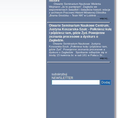
historii
Otwarte Seminarium Naukowe Wioletta
Wejmann „Ja to pamiętam”. Zagłada we
wspomnieniach świadkiń i świadków historii: relacje
z archiwum Pracowni Historii Mówionej Ośrodka
„Brama Grodzka – Teatr NN” w Lublinie ...
więcej...
Otwarte Seminarium Naukowe Centrum.
Justyna Koszarska-Szulc - Połkniesz kulę
i pójdziesz tam, gdzie Żyd. Powojenne
zeznania procesowe a dyskurs o
Zagładzie.
Otwarte Seminarium Naukowe Justyna
Koszarska-Szulc „Połkniesz kulę i pójdziesz tam,
gdzie Żyd”. Powojenne zeznania procesowe a
dyskurs o Zagładzie Spotkanie odbędzie się w
środę 15 kwietnia br. w sali 161 w Pałacu St...
więcej...
subskrybuj
NEWSLETTER