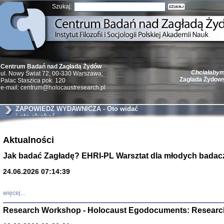
Szukaj:
Centrum Badań nad Zagładą Żydów
Chciałabym 
ul. Nowy Świat 72, 00-330 Warszawa;
Zagłada Żydow
Palac Staszica pok. 120
e-mail: centrum@holocaustresearch.pl
ZAPOWIEDŹ WYDAWNICZA - Oto widać
i oto słychać
Żydzi w walc
Aktualności
Germany 193
Natalia Aleksiun, 
Jak badać Zagładę? EHRI-PL Warsztat dla młodych badac
Deborah Dash Moor
Turski, Laurence 
(Arkadij Zelcer)
24.06.2026 07:14:39
red. Krzysztof Pe
Warszawa 20
więcej...
Research Workshop - Holocaust Egodocuments: Researc