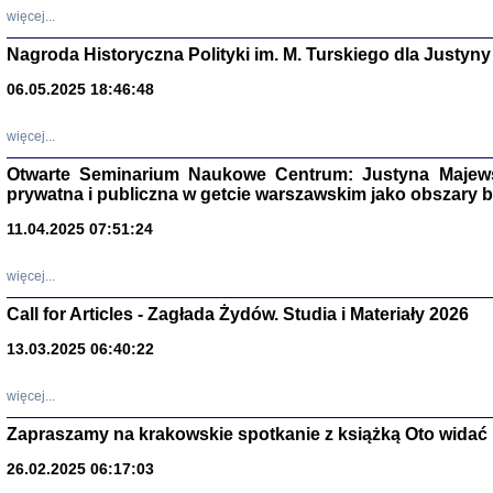
DALEJ JEST NOC. Los
więcej...
red. i wstę
Nagroda Historyczna Polityki im. M. Turskiego dla Justyny
06.05.2025 18:46:48
ŻADNA BLA
więcej...
Wspomnieni
Stanisław A
Otwarte Seminarium Naukowe Centrum: Justyna Majewsk
Warszawa 
prywatna i publiczna w getcie warszawskim jako obszary
11.04.2025 07:51:24
więcej...
Call for Articles - Zagłada Żydów. Studia i Materiały 2026
13.03.2025 06:40:22
więcej...
Zapraszamy na krakowskie spotkanie z książką Oto widać i
TYLEŚMY JU
26.02.2025 06:17:03
Dziennik pi
Clara Kram