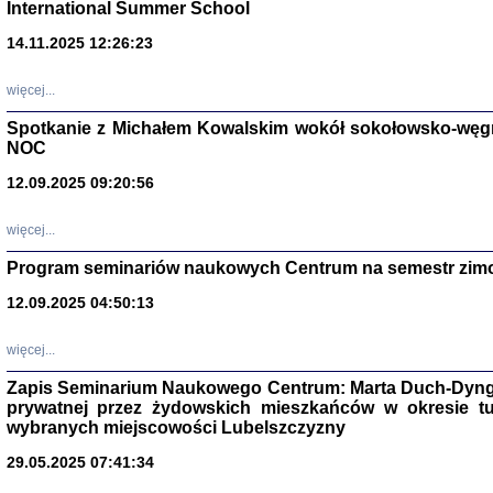
International Summer School
14.11.2025 12:26:23
więcej...
Spotkanie z Michałem Kowalskim wokół sokołowsko-węg
NOC
12.09.2025 09:20:56
więcej...
Program seminariów naukowych Centrum na semestr zim
Zagłada Żyd
Studia i Mater
12.09.2025 04:50:13
nr 14, R. 201
Warszawa 20
więcej...
Zapis Seminarium Naukowego Centrum: Marta Duch-Dyng
prywatnej przez żydowskich mieszkańców w okresie t
wybranych miejscowości Lubelszczyzny
29.05.2025 07:41:34