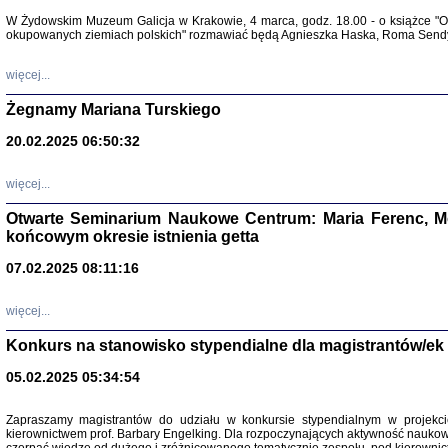
Warszawa 
W Żydowskim Muzeum Galicja w Krakowie, 4 marca, godz. 18.00 - o książce "Ot
okupowanych ziemiach polskich" rozmawiać będą Agnieszka Haska, Roma Sendyk
więcej...
Żegnamy Mariana Turskiego
20.02.2025 06:50:32
Zapisk
Tadeusz Obremski, opra
więcej...
Otwarte Seminarium Naukowe Centrum: Maria Ferenc, Mor
końcowym okresie istnienia getta
07.02.2025 08:11:16
więcej...
PO WOJNIE
Pisma Kopla
Konkurs na stanowisko stypendialne dla magistrantów/ek
Warszawie
oprac. i wst
05.02.2025 05:34:54
Warszawa 
Zapraszamy magistrantów do udziału w konkursie stypendialnym w proje
kierownictwem prof. Barbary Engelking. Dla rozpoczynających aktywność nauko