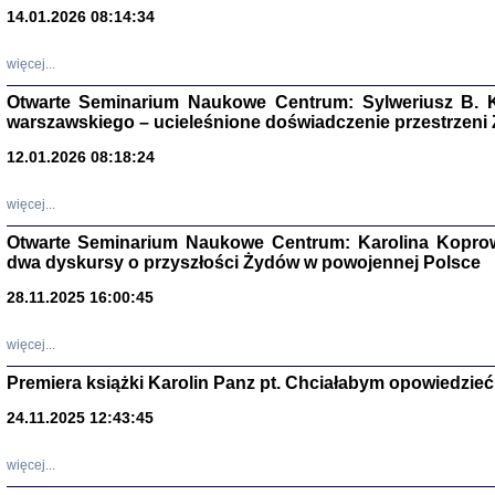
14.01.2026 08:14:34
Aryjs
więcej...
Sewek O
Otwarte Seminarium Naukowe Centrum: Sylweriusz B. K
warszawskiego – ucieleśnione doświadczenie przestrzeni
12.01.2026 08:18:24
więcej...
PISZĄC
Otwarte Seminarium Naukowe Centrum: Karolina Koprow
dwa dyskursy o przyszłości Żydów w powojennej Polsce
'z Dzie
Józef Zelkowicz, tłum.
28.11.2025 16:00:45
więcej...
Premiera książki Karolin Panz pt. Chciałabym opowiedzieć 
CZYTAJĄC GAZ
Dziennik pisa
24.11.2025 12:43:45
Jakub Hochbe
Warszawa 201
więcej...