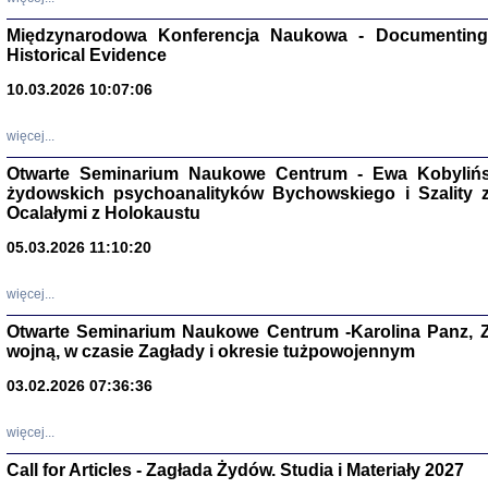
Zagłada Żyd
Studia i Mater
Międzynarodowa Konferencja Naukowa - Documenting 
nr 17, R. 202
Historical Evidence
Warszawa 20
10.03.2026 10:07:06
więcej...
Otwarte Seminarium Naukowe Centrum - Ewa Kobylińsk
NIE WIEMY CO PRZY
żydowskich psychoanalityków Bychowskiego i Szality z 
Dziennik p
Ocalałymi z Holokaustu
Moszek Baum, oprac. Barb
05.03.2026 11:10:20
więcej...
Otwarte Seminarium Naukowe Centrum -Karolina Panz, Z
wojną, w czasie Zagłady i okresie tużpowojennym
Zagłada Żyd
Studia i Mater
03.02.2026 07:36:36
nr 16, R. 202
Warszawa 20
więcej...
Call for Articles - Zagłada Żydów. Studia i Materiały 2027