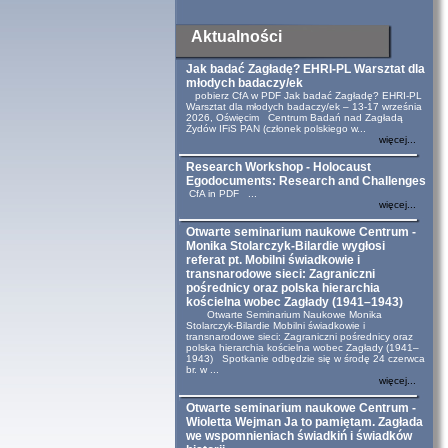
Aktualności
Jak badać Zagładę? EHRI-PL Warsztat dla
młodych badaczy/ek
pobierz CfA w PDF Jak badać Zagładę? EHRI-PL
Warsztat dla młodych badaczy/ek – 13-17 września
2026, Oświęcim Centrum Badań nad Zagładą
Żydów IFiS PAN (członek polskiego w...
więcej...
Research Workshop - Holocaust
Egodocuments: Research and Challenges
CfA in PDF ...
więcej...
Otwarte seminarium naukowe Centrum -
Monika Stolarczyk-Bilardie wygłosi
referat pt. Mobilni świadkowie i
transnarodowe sieci: Zagraniczni
pośrednicy oraz polska hierarchia
kościelna wobec Zagłady (1941–1943)
Otwarte Seminarium Naukowe Monika
Stolarczyk-Bilardie Mobilni świadkowie i
transnarodowe sieci: Zagraniczni pośrednicy oraz
polska hierarchia kościelna wobec Zagłady (1941–
1943) Spotkanie odbędzie się w środę 24 czerwca
br. w ...
więcej...
Otwarte seminarium naukowe Centrum -
Wioletta Wejman Ja to pamiętam. Zagłada
we wspomnieniach świadkiń i świadków