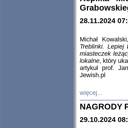
Grabowskieg
28.11.2024 07
Michał Kowalski
Treblinki. Lepie
miasteczek leżąc
lokalne
, który uk
artykuł prof. J
Jewish.pl
więcej...
NAGRODY P
29.10.2024 08