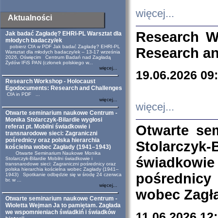
więcej...
Aktualności
Research W
Jak badać Zagładę? EHRI-PL Warsztat dla
młodych badaczy/ek
pobierz CfA w PDF Jak badać Zagładę? EHRI-PL
Research an
Warsztat dla młodych badaczy/ek – 13-17 września
2026, Oświęcim Centrum Badań nad Zagładą
Żydów IFiS PAN (członek polskiego w...
więcej...
19.06.2026 09
Research Workshop - Holocaust
Egodocuments: Research and Challenges
CfA in PDF ...
więcej...
więcej...
Otwarte seminarium naukowe Centrum -
Monika Stolarczyk-Bilardie wygłosi
Otwarte se
referat pt. Mobilni świadkowie i
transnarodowe sieci: Zagraniczni
pośrednicy oraz polska hierarchia
Stolarczyk-
kościelna wobec Zagłady (1941–1943)
Otwarte Seminarium Naukowe Monika
świadkowie
Stolarczyk-Bilardie Mobilni świadkowie i
transnarodowe sieci: Zagraniczni pośrednicy oraz
polska hierarchia kościelna wobec Zagłady (1941–
pośrednicy
1943) Spotkanie odbędzie się w środę 24 czerwca
br. w ...
więcej...
wobec Zagła
Otwarte seminarium naukowe Centrum -
Wioletta Wejman Ja to pamiętam. Zagłada
we wspomnieniach świadkiń i świadków
11.06.2026 12