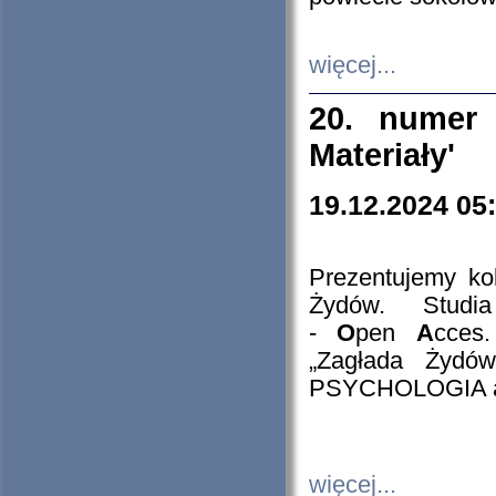
więcej...
20. numer 
Materiały'
19.12.2024 05
Prezentujemy kol
Żydów. Stud
-
O
pen
A
cces
„Zagłada Żydów
PSYCHOLOGIA 
więcej...