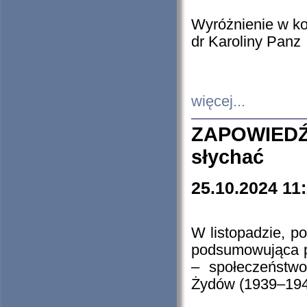
Wyróżnienie w k
dr Karoliny Panz
więcej...
ZAPOWIEDŹ
słychać
25.10.2024 11
W listopadzie, p
podsumowująca p
– społeczeństw
Żydów (1939–194