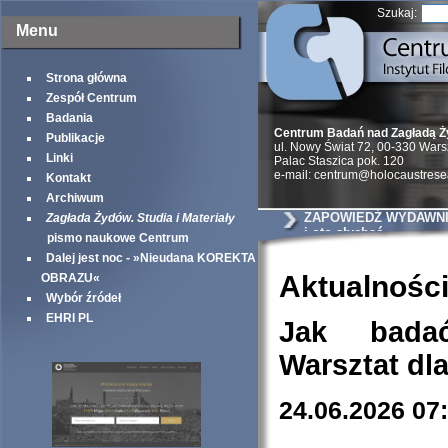
Szukaj:
Menu
Strona główna
Zespół Centrum
Badania
Centrum Badań nad Zagładą 
Publikacje
ul. Nowy Świat 72, 00-330 War
Linki
Palac Staszica pok. 120
e-mail: centrum@holocaustrese
Kontakt
Archiwum
ZAPOWIEDŹ WYDAWNIC
Zagłada Żydów. Studia i Materiały
i oto słychać
pismo naukowe Centrum
Dalej jest noc - »Nieudana KOREKTA
Aktualnośc
OBRAZU«
Wybór źródeł
EHRI PL
Jak bada
Warsztat dl
24.06.2026 07