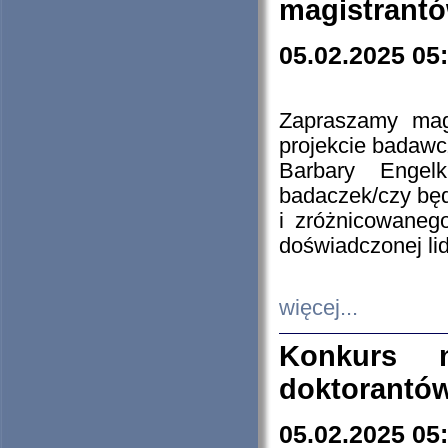
magistrantó
05.02.2025 05
Zapraszamy mag
projekcie badaw
Barbary Engel
badaczek/czy będ
i zróżnicowaneg
doświadczonej lid
więcej...
Konkurs n
doktorantó
05.02.2025 05