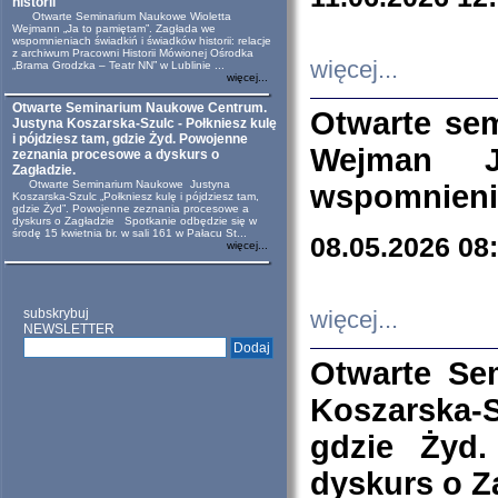
historii
Otwarte Seminarium Naukowe Wioletta
Wejmann „Ja to pamiętam”. Zagłada we
wspomnieniach świadkiń i świadków historii: relacje
z archiwum Pracowni Historii Mówionej Ośrodka
więcej...
„Brama Grodzka – Teatr NN” w Lublinie ...
więcej...
Otwarte Seminarium Naukowe Centrum.
Otwarte se
Justyna Koszarska-Szulc - Połkniesz kulę
i pójdziesz tam, gdzie Żyd. Powojenne
Wejman 
zeznania procesowe a dyskurs o
Zagładzie.
Otwarte Seminarium Naukowe Justyna
wspomnienia
Koszarska-Szulc „Połkniesz kulę i pójdziesz tam,
gdzie Żyd”. Powojenne zeznania procesowe a
dyskurs o Zagładzie Spotkanie odbędzie się w
środę 15 kwietnia br. w sali 161 w Pałacu St...
08.05.2026 08
więcej...
subskrybuj
więcej...
NEWSLETTER
Otwarte Se
Koszarska-S
gdzie Żyd
dyskurs o Z