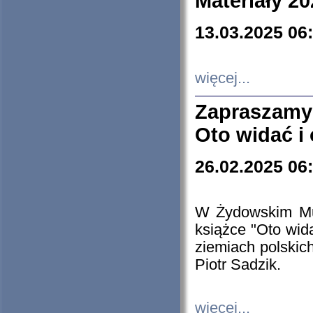
Materiały 20
13.03.2025 06
więcej...
Zapraszamy
Oto widać i
26.02.2025 06
W Żydowskim Muz
książce "Oto wid
ziemiach polski
Piotr Sadzik.
więcej...