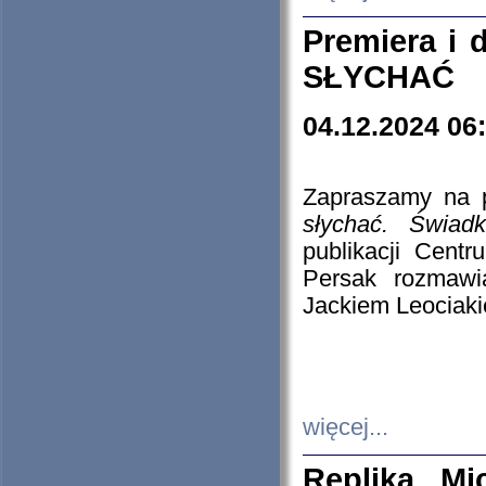
Premiera i
SŁYCHAĆ
04.12.2024 06
Zapraszamy na p
słychać. Świad
publikacji Cen
Persak rozmawi
Jackiem Leociaki
więcej...
Replika Mi