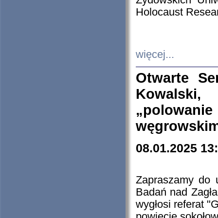
Żydowskich Uniw
Holocaust Resear
więcej...
Otwarte Se
Kowalski, 
„polowanie
węgrowskim.
08.01.2025 13
Zapraszamy do 
Badań nad Zagła
wygłosi referat "
powiecie sokołow