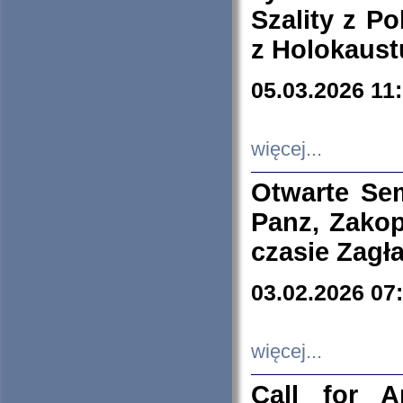
Szality z Po
z Holokaust
05.03.2026 11
więcej...
Otwarte Se
Panz, Zakop
czasie Zagł
03.02.2026 07
więcej...
Call for A