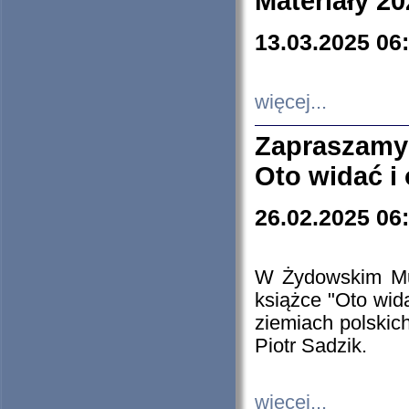
Materiały 20
13.03.2025 06
więcej...
Zapraszamy
Oto widać i
26.02.2025 06
W Żydowskim Muz
książce "Oto wid
ziemiach polski
Piotr Sadzik.
więcej...