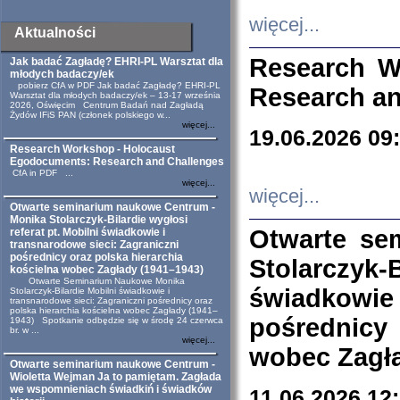
więcej...
Aktualności
Research W
Jak badać Zagładę? EHRI-PL Warsztat dla
młodych badaczy/ek
pobierz CfA w PDF Jak badać Zagładę? EHRI-PL
Research an
Warsztat dla młodych badaczy/ek – 13-17 września
2026, Oświęcim Centrum Badań nad Zagładą
Żydów IFiS PAN (członek polskiego w...
więcej...
19.06.2026 09
Research Workshop - Holocaust
Egodocuments: Research and Challenges
CfA in PDF ...
więcej...
więcej...
Otwarte seminarium naukowe Centrum -
Monika Stolarczyk-Bilardie wygłosi
Otwarte se
referat pt. Mobilni świadkowie i
transnarodowe sieci: Zagraniczni
pośrednicy oraz polska hierarchia
Stolarczyk-
kościelna wobec Zagłady (1941–1943)
Otwarte Seminarium Naukowe Monika
świadkowie
Stolarczyk-Bilardie Mobilni świadkowie i
transnarodowe sieci: Zagraniczni pośrednicy oraz
polska hierarchia kościelna wobec Zagłady (1941–
pośrednicy
1943) Spotkanie odbędzie się w środę 24 czerwca
br. w ...
więcej...
wobec Zagła
Otwarte seminarium naukowe Centrum -
Wioletta Wejman Ja to pamiętam. Zagłada
we wspomnieniach świadkiń i świadków
11.06.2026 12