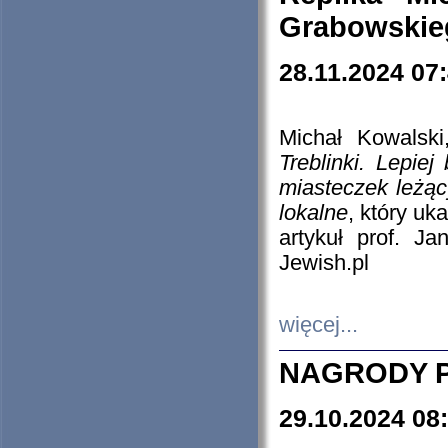
Grabowskieg
28.11.2024 07
Michał Kowalski
Treblinki. Lepie
miasteczek leżąc
lokalne
, który uk
artykuł prof. J
Jewish.pl
więcej...
NAGRODY P
29.10.2024 08