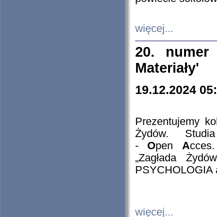
więcej...
20. numer 
Materiały'
19.12.2024 05
Prezentujemy kol
Żydów. Stud
-
O
pen
A
cces
„Zagłada Żydów
PSYCHOLOGIA 
więcej...