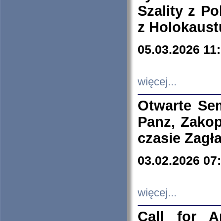
Szality z Po
z Holokaust
05.03.2026 11
więcej...
Otwarte Se
Panz, Zakop
czasie Zagł
03.02.2026 07
więcej...
Call for A