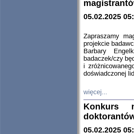
magistrantó
05.02.2025 05
Zapraszamy mag
projekcie badaw
Barbary Engel
badaczek/czy będ
i zróżnicowaneg
doświadczonej lid
więcej...
Konkurs n
doktorantó
05.02.2025 05