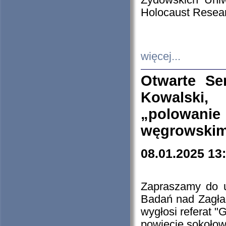
Żydowskich Uniw
Holocaust Resear
więcej...
Otwarte Se
Kowalski, 
„polowanie
węgrowskim.
08.01.2025 13
Zapraszamy do 
Badań nad Zagła
wygłosi referat "
powiecie sokołow