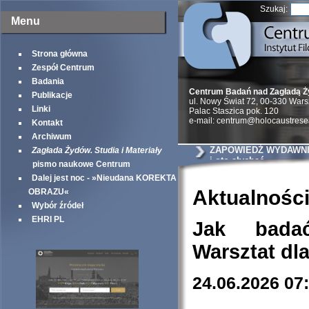
Szukaj:
Menu
Strona główna
Zespół Centrum
Badania
Centrum Badań nad Zagładą 
Publikacje
ul. Nowy Świat 72, 00-330 War
Linki
Palac Staszica pok. 120
e-mail: centrum@holocaustrese
Kontakt
Archiwum
ZAPOWIEDŹ WYDAWNIC
Zagłada Żydów. Studia i Materiały
i oto słychać
pismo naukowe Centrum
Dalej jest noc - »Nieudana KOREKTA
Aktualnośc
OBRAZU«
Wybór źródeł
EHRI PL
Jak bada
Warsztat dl
24.06.2026 07