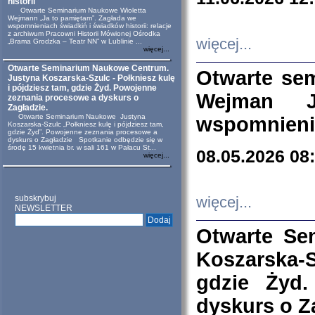
historii
Otwarte Seminarium Naukowe Wioletta
Wejmann „Ja to pamiętam”. Zagłada we
wspomnieniach świadkiń i świadków historii: relacje
z archiwum Pracowni Historii Mówionej Ośrodka
więcej...
„Brama Grodzka – Teatr NN” w Lublinie ...
więcej...
Otwarte Seminarium Naukowe Centrum.
Otwarte se
Justyna Koszarska-Szulc - Połkniesz kulę
i pójdziesz tam, gdzie Żyd. Powojenne
Wejman 
zeznania procesowe a dyskurs o
Zagładzie.
Otwarte Seminarium Naukowe Justyna
wspomnienia
Koszarska-Szulc „Połkniesz kulę i pójdziesz tam,
gdzie Żyd”. Powojenne zeznania procesowe a
dyskurs o Zagładzie Spotkanie odbędzie się w
środę 15 kwietnia br. w sali 161 w Pałacu St...
08.05.2026 08
więcej...
subskrybuj
więcej...
NEWSLETTER
Otwarte Se
Koszarska-S
gdzie Żyd
dyskurs o Z