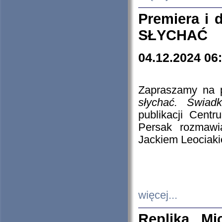
Premiera i
SŁYCHAĆ
04.12.2024 06
Zapraszamy na p
słychać. Świad
publikacji Cen
Persak rozmawi
Jackiem Leociaki
więcej...
Replika Mi