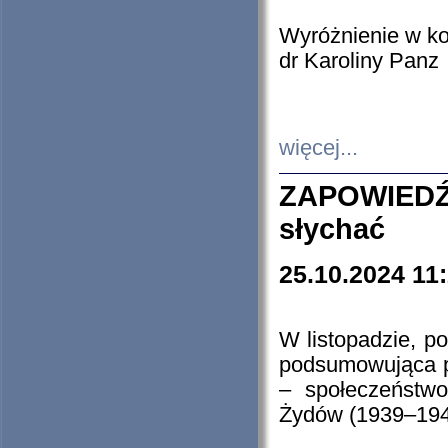
Wyróżnienie w k
dr Karoliny Panz
więcej...
ZAPOWIEDŹ
słychać
25.10.2024 11
W listopadzie, p
podsumowująca p
– społeczeństw
Żydów (1939–194