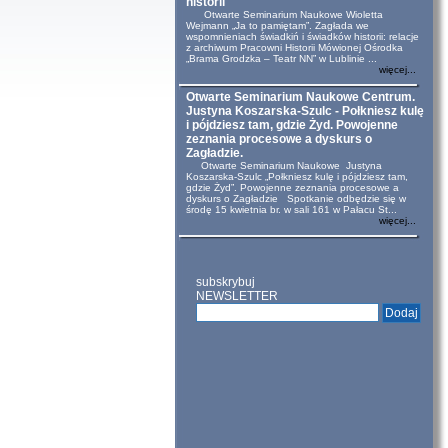
historii
Otwarte Seminarium Naukowe Wioletta
Wejmann „Ja to pamiętam”. Zagłada we
wspomnieniach świadkiń i świadków historii: relacje
z archiwum Pracowni Historii Mówionej Ośrodka
„Brama Grodzka – Teatr NN” w Lublinie ...
więcej...
Otwarte Seminarium Naukowe Centrum.
Justyna Koszarska-Szulc - Połkniesz kulę
i pójdziesz tam, gdzie Żyd. Powojenne
zeznania procesowe a dyskurs o
Zagładzie.
Otwarte Seminarium Naukowe Justyna
Koszarska-Szulc „Połkniesz kulę i pójdziesz tam,
gdzie Żyd”. Powojenne zeznania procesowe a
dyskurs o Zagładzie Spotkanie odbędzie się w
środę 15 kwietnia br. w sali 161 w Pałacu St...
więcej...
subskrybuj
NEWSLETTER