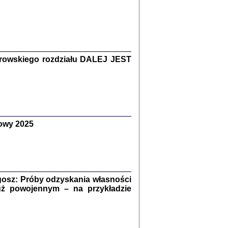
Zagłada Żydów.
Studia i Materiały
nr 15, R. 2019
Warszawa 2019
rowskiego rozdziału DALEJ JEST
owy 2025
ów.
iały
8
18
osz: Próby odzyskania własności
uż powojennym – na przykładzie