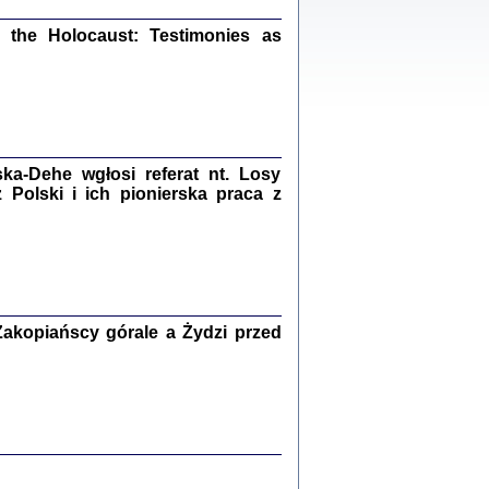
ów.
iały
the Holocaust: Testimonies as
1
21
a-Dehe wgłosi referat nt. Losy
NIESIE NAM KOLEJNA GODZINA ...
Polski i ich pionierska praca z
isany w ukryciu w latach 1943-1944
ara Engelking, tłum. z jidysz Monika
Polit
Warszawa 2020
akopiańscy górale a Żydzi przed
ów.
iały
0
20