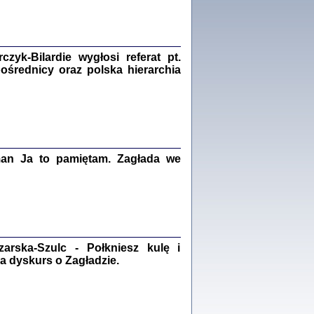
Zagłada Żydów.
Studia i Materiały
nr 18, R. 2022
Warszawa 2022
yk-Bilardie wygłosi referat pt.
pośrednicy oraz polska hierarchia
 iluzję, że żyjemy …
iętniki z Galicji Wschodniej
iszewa), Urman Jerzy Feliks, Strassler Szymon,
ndra Bańkowska
man Ja to pamiętam. Zagłada we
2
PAMIĘTNIK
Kalman Rotgeber
dra Bańkowska, wstęp Jacek Leociak
Warszawa 2021
rska-Szulc - Połkniesz kulę i
a dyskurs o Zagładzie.