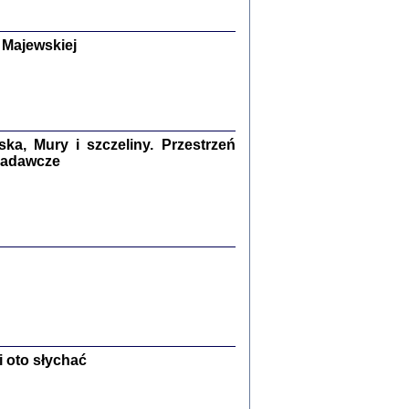
y Żydów w wybranych powiatach
okupowanej Polski
p Barbara Engelking, Jan Grabowski
 Majewskiej
Warszawa 2018
GA, ŻADNE KŁAMSTWO ...
a z warszawskiego getta
dler
,
oprac. i wstępem opatrzyła
Marta Janczewska
2018
a, Mury i szczeliny. Przestrzeń
 badawcze
Zagłada Żydów.
Studia i Materiały
nr 13, R. 2017
Warszawa 2017
 oto słychać
Ż PRZESZLI ...
sany w bunkrze (Żółkiew 1942-1944)
er
,
oprac. i wstępem opatrzyła Anna Wylegała