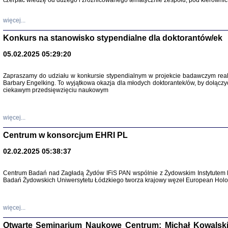
czerpać wiedzę od dużego i zróżnicowanego tematycznie zespołu, pod kierownic
więcej...
Konkurs na stanowisko stypendialne dla doktorantów/ek
05.02.2025 05:29:20
Zapraszamy do udziału w konkursie stypendialnym w projekcie badawczym rea
Barbary Engelking. To wyjątkowa okazja dla młodych doktorantek/ów, by dołączy
ciekawym przedsięwzięciu naukowym
SNY CHOCI
Okupacyjne 
Mazowieck
oprac. i ws
więcej...
Warszawa 
Centrum w konsorcjum EHRI PL
02.02.2025 05:38:37
Centrum Badań nad Zagładą Żydów IFiS PAN wspólnie z Żydowskim Instytutem 
Badań Żydowskich Uniwersytetu Łódzkiego tworza krajowy węzeł European Holoc
SZCZĘŚCIE JES
Losy kobiet ocalały
więcej...
Otwarte Seminarium Naukowe Centrum: Michał Kowalski, G