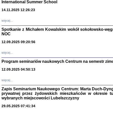
International Summer School
14.11.2025 12:26:23
więcej...
Spotkanie z Michałem Kowalskim wokół sokołowsko-węg
NOC
12.09.2025 09:20:56
więcej...
Program seminariów naukowych Centrum na semestr zim
Zagłada Żyd
Studia i Mater
12.09.2025 04:50:13
nr 14, R. 201
Warszawa 20
więcej...
Zapis Seminarium Naukowego Centrum: Marta Duch-Dyng
prywatnej przez żydowskich mieszkańców w okresie t
wybranych miejscowości Lubelszczyzny
29.05.2025 07:41:34