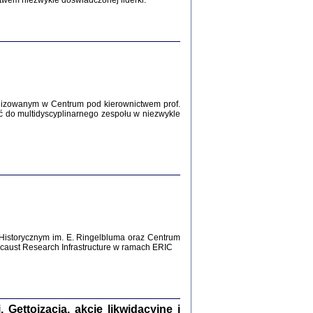
twem niezwykle doświadczonej liderki.
Zagłada Żydów.
Studia i Materiały
nr 12, R. 2016
Warszawa 2016
lizowanym w Centrum pod kierownictwem prof.
ć do multidyscyplinarnego zespołu w niezwykle
AŻ MAMY WSPANIAŁE ...
dzienniki Żydów z okolic Mińska
iego
tępem opatrzyła Barbara Engelking
2016
Historycznym im. E. Ringelbluma oraz Centrum
aust Research Infrastructure w ramach ERIC
T POSIADAĆ DOM POD ZIEMIĄ ...
ch z Zagłady w okolicach Dąbrowy
Tarnowskiej
oprac. i wstęp Jan Grabowski
Warszawa 2016
ettoizacja, akcje likwidacyjne i