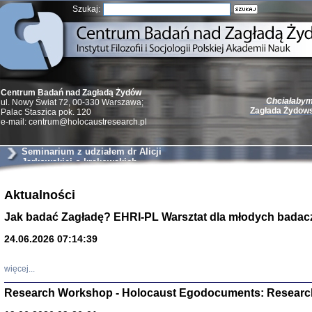
Szukaj:
Chciałabym 
Centrum Badań nad Zagładą Żydów
Zagłada Żydow
ul. Nowy Świat 72, 00-330 Warszawa;
Palac Staszica pok. 120
e-mail: centrum@holocaustresearch.pl
Seminarium z udziałem dr Alicji
Jarkowskiej o krakowskich
szantażystach i szmalcownikach
Żydzi w walc
Germany 193
Aktualności
Natalia Aleksiun, 
Jak badać Zagładę? EHRI-PL Warsztat dla młodych badac
Deborah Dash Moor
Turski, Laurence 
(Arkadij Zelcer)
24.06.2026 07:14:39
red. Krzysztof Pe
Warszawa 20
więcej...
Research Workshop - Holocaust Egodocuments: Researc