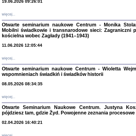
19.06.2026 09:26:01
więcej...
Otwarte seminarium naukowe Centrum - Monika Stolarcz
Mobilni świadkowie i transnarodowe sieci: Zagraniczni 
kościelna wobec Zagłady (1941–1943)
11.06.2026 12:05:44
Znowu mieliśmy
Dzienniki i pam
Binder Elza (El
więcej...
Wagner Rózia
oprac. Aleksa
Otwarte seminarium naukowe Centrum - Wioletta Wej
Warszawa 202
wspomnieniach świadkiń i świadków historii
08.05.2026 08:34:35
więcej...
oprac. Aleksan
Otwarte Seminarium Naukowe Centrum. Justyna Kosza
pójdziesz tam, gdzie Żyd. Powojenne zeznania procesowe 
02.04.2026 16:40:21
więcej...