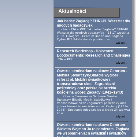
Aktualności
Jak badać Zagładę? EHRI-PL Warsztat dla
młodych badaczy/ek
pobierz CfA w PDF Jak badać Zagładę? EHRI-PL
Warsztat dla młodych badaczy/ek – 13-17 września
2026, Oświęcim Centrum Badań nad Zagładą
Żydów IFiS PAN (członek polskiego w...
więcej...
Research Workshop - Holocaust
Egodocuments: Research and Challenges
CfA in PDF ...
więcej...
Otwarte seminarium naukowe Centrum -
Monika Stolarczyk-Bilardie wygłosi
referat pt. Mobilni świadkowie i
transnarodowe sieci: Zagraniczni
pośrednicy oraz polska hierarchia
kościelna wobec Zagłady (1941–1943)
Otwarte Seminarium Naukowe Monika
Stolarczyk-Bilardie Mobilni świadkowie i
transnarodowe sieci: Zagraniczni pośrednicy oraz
polska hierarchia kościelna wobec Zagłady (1941–
1943) Spotkanie odbędzie się w środę 24 czerwca
br. w ...
więcej...
Otwarte seminarium naukowe Centrum -
Wioletta Wejman Ja to pamiętam. Zagłada
we wspomnieniach świadkiń i świadków