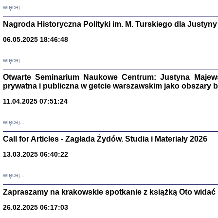
DALEJ JEST NOC. Los
więcej...
red. i wstę
Nagroda Historyczna Polityki im. M. Turskiego dla Justyny
06.05.2025 18:46:48
ŻADNA BLA
więcej...
Wspomnieni
Stanisław A
Warszawa 
Otwarte Seminarium Naukowe Centrum: Justyna Majewsk
prywatna i publiczna w getcie warszawskim jako obszary
11.04.2025 07:51:24
więcej...
Call for Articles - Zagłada Żydów. Studia i Materiały 2026
13.03.2025 06:40:22
więcej...
Zapraszamy na krakowskie spotkanie z książką Oto widać i
TYLEŚMY JU
Dziennik pi
26.02.2025 06:17:03
Clara Kram