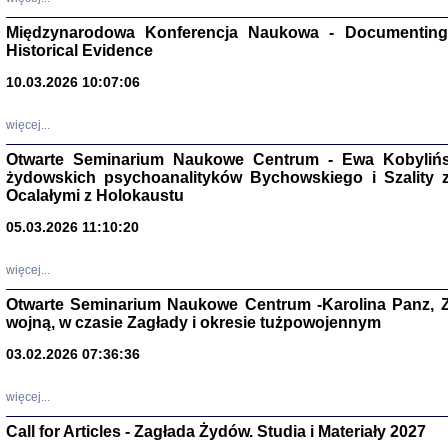
Zagłada Żyd
Studia i Mater
Międzynarodowa Konferencja Naukowa - Documenting 
nr 17, R. 202
Warszawa 20
Historical Evidence
10.03.2026 10:07:06
więcej...
Otwarte Seminarium Naukowe Centrum - Ewa Kobylińsk
NIE WIEMY CO PRZY
żydowskich psychoanalityków Bychowskiego i Szality z 
Dziennik p
Moszek Baum, oprac. Barb
Ocalałymi z Holokaustu
05.03.2026 11:10:20
więcej...
Otwarte Seminarium Naukowe Centrum -Karolina Panz, Z
wojną, w czasie Zagłady i okresie tużpowojennym
Zagłada Żyd
Studia i Mater
nr 16, R. 202
03.02.2026 07:36:36
Warszawa 20
więcej...
Call for Articles - Zagłada Żydów. Studia i Materiały 2027