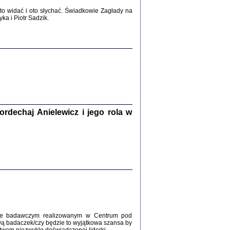
2017
o widać i oto słychać. Świadkowie Zagłady na
a i Piotr Sadzik.
WŚRÓD ZATRUTYCH NOŻY ...
i z getta i okupowanej Warszawy
c. i wstępem opatrzyła Agnieszka
Haska
Warszawa 2017
dechaj Anielewicz i jego rola w
, Z POMOCĄ BOŻĄ, JUŻ NIEBAWEM ...
 i Mirki Piżyców o życiu w getcie i okupowanej
ępem opatrzyła Barbara Engelking i Havi Dreifuss
2017
kcie badawczym realizowanym w Centrum pod
wą badaczek/czy będzie to wyjątkowa szansa by