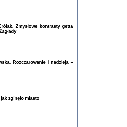
kiego Żyda wspomnienia, łzy i myśli
Zapiski z okupacyjnej Warszawy
konowski, oprac. Marta Janczewska
rólak, Zmysłowe kontrasty getta
Warszawa 2020
 Zagłady
Y TE SŁOWA JEST PRACOWNIKIEM
ska, Rozczarowanie i nadzieja –
GETTOWEJ INSTYTUCJI ...
nnika' i inne pisma z łódzkiego getta
 z jidysz, oprac. i wstęp. Monika Polit
Warszawa 2019
jak zginęło miasto
ETĘ NIEMIECKĄ ...
ny w ukryciu w Warszawie w latach 1943-1944
rg
,
oprac. i wstępem opatrzyła
Barbara Engelking
9