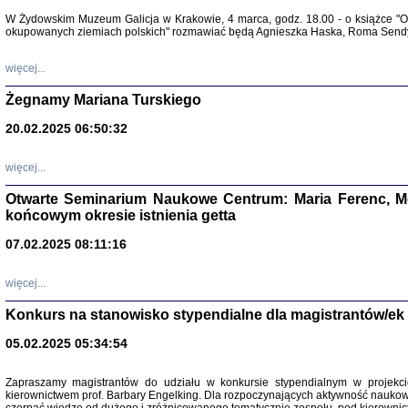
Warszawa 
W Żydowskim Muzeum Galicja w Krakowie, 4 marca, godz. 18.00 - o książce "Ot
okupowanych ziemiach polskich" rozmawiać będą Agnieszka Haska, Roma Sendyk
więcej...
Żegnamy Mariana Turskiego
20.02.2025 06:50:32
Zapisk
Tadeusz Obremski, opra
więcej...
Otwarte Seminarium Naukowe Centrum: Maria Ferenc, Mor
końcowym okresie istnienia getta
07.02.2025 08:11:16
więcej...
PO WOJNIE
Pisma Kopla
Konkurs na stanowisko stypendialne dla magistrantów/ek
Warszawie
oprac. i wst
05.02.2025 05:34:54
Warszawa 
Zapraszamy magistrantów do udziału w konkursie stypendialnym w proje
kierownictwem prof. Barbary Engelking. Dla rozpoczynających aktywność nauko