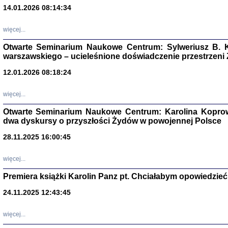
14.01.2026 08:14:34
Aryjs
więcej...
Sewek O
Otwarte Seminarium Naukowe Centrum: Sylweriusz B. K
warszawskiego – ucieleśnione doświadczenie przestrzeni
12.01.2026 08:18:24
więcej...
PISZĄC
Otwarte Seminarium Naukowe Centrum: Karolina Koprow
'z Dzie
dwa dyskursy o przyszłości Żydów w powojennej Polsce
Józef Zelkowicz, tłum.
28.11.2025 16:00:45
więcej...
Premiera książki Karolin Panz pt. Chciałabym opowiedzieć 
CZYTAJĄC GAZ
Dziennik pisa
24.11.2025 12:43:45
Jakub Hochbe
Warszawa 201
więcej...