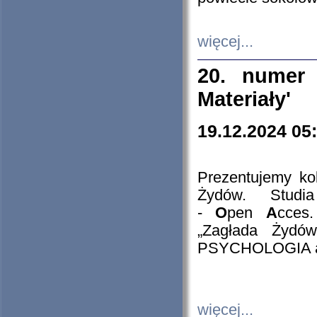
więcej...
20. numer 
Materiały'
19.12.2024 05
Prezentujemy kol
Żydów. Stud
-
O
pen
A
cces
„Zagłada Żydów
PSYCHOLOGIA 
więcej...