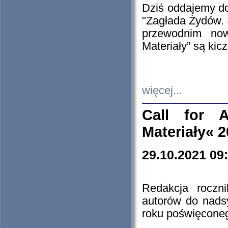
Dziś oddajemy 
"Zagłada Żydów. 
przewodnim now
Materiały” są kic
więcej...
Call for A
Materiały« 
29.10.2021 09
Redakcja roczn
autorów do nads
roku poświęcone