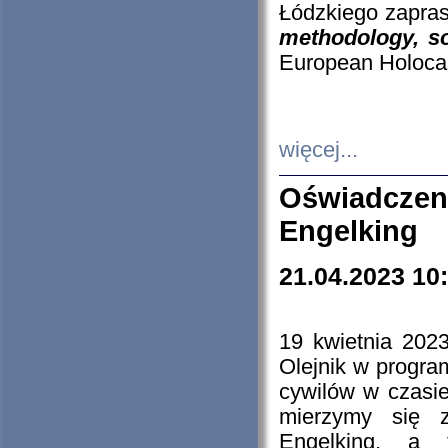
Łódzkiego zapras
methodology, so
European Holocau
więcej...
Oświadczen
Engelking
21.04.2023 10
19 kwietnia 2023
Olejnik w progra
cywilów w czasie
mierzymy się z
Engelking, a 