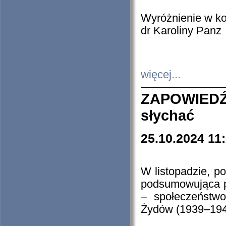
Wyróżnienie w k
dr Karoliny Panz
więcej...
ZAPOWIEDŹ
słychać
25.10.2024 11
W listopadzie, p
podsumowująca p
– społeczeństw
Żydów (1939–194