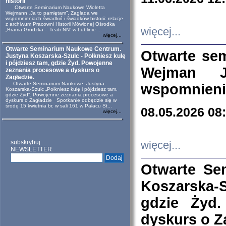
historii
Otwarte Seminarium Naukowe Wioletta
Wejmann „Ja to pamiętam”. Zagłada we
wspomnieniach świadkiń i świadków historii: relacje
z archiwum Pracowni Historii Mówionej Ośrodka
więcej...
„Brama Grodzka – Teatr NN” w Lublinie ...
więcej...
Otwarte Seminarium Naukowe Centrum.
Otwarte se
Justyna Koszarska-Szulc - Połkniesz kulę
i pójdziesz tam, gdzie Żyd. Powojenne
Wejman 
zeznania procesowe a dyskurs o
Zagładzie.
Otwarte Seminarium Naukowe Justyna
wspomnienia
Koszarska-Szulc „Połkniesz kulę i pójdziesz tam,
gdzie Żyd”. Powojenne zeznania procesowe a
dyskurs o Zagładzie Spotkanie odbędzie się w
środę 15 kwietnia br. w sali 161 w Pałacu St...
08.05.2026 08
więcej...
subskrybuj
więcej...
NEWSLETTER
Otwarte Se
Koszarska-S
gdzie Żyd
dyskurs o Z