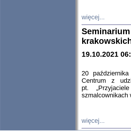
więcej...
Seminarium
krakowskich
19.10.2021 06
20 październik
Centrum z udzia
pt. „Przyjacie
szmalcownikach
więcej...