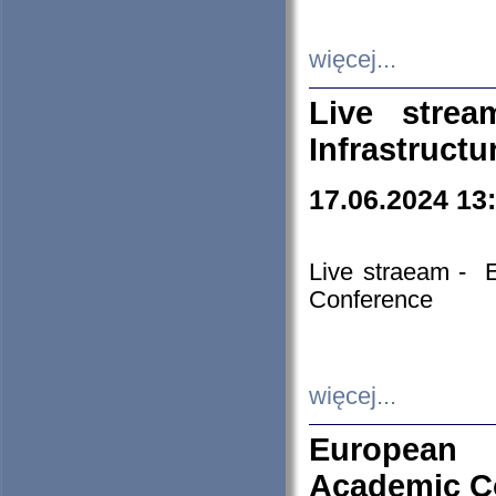
więcej...
Live stre
Infrastruct
17.06.2024 13
Live straeam - 
Conference
więcej...
European H
Academic C