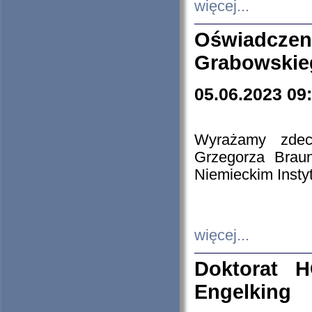
więcej...
Oświadczen
Grabowskie
05.06.2023 09
Wyrażamy zdecy
Grzegorza Brau
Niemieckim Insty
więcej...
Doktorat H
Engelking