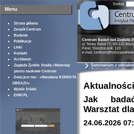
Szukaj:
Menu
Strona główna
Zespół Centrum
Badania
Centrum Badań nad Zagładą 
Publikacje
ul. Nowy Świat 72, 00-330 War
Linki
Palac Staszica pok. 120
e-mail: centrum@holocaustrese
Kontakt
Archiwum
Seminarium z udziałem 
Zagłada Żydów. Studia i Materiały
Jarkowskiej o krakows
pismo naukowe Centrum
szantażystach i szmal
Dalej jest noc - »Nieudana KOREKTA
Aktualnośc
OBRAZU«
Wybór źródeł
EHRI PL
Jak bada
Warsztat dl
24.06.2026 07