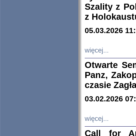
Szality z Po
z Holokaust
05.03.2026 11
więcej...
Otwarte Se
Panz, Zakop
czasie Zagł
03.02.2026 07
więcej...
Call for A