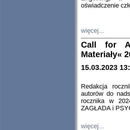
oświadczenie cz
więcej...
Call for A
Materiały« 
15.03.2023 13
Redakcja roczn
autorów do nads
rocznika w 202
ZAGŁADA i PS
więcej...