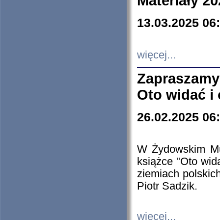
Materiały 20
13.03.2025 06
więcej...
Zapraszamy
Oto widać i
26.02.2025 06
W Żydowskim Muz
książce "Oto wid
ziemiach polski
Piotr Sadzik.
więcej...