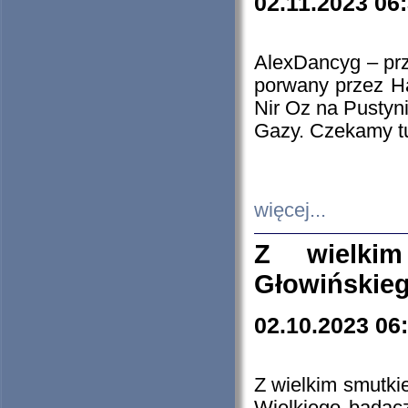
02.11.2023 06
AlexDancyg – przy
porwany przez H
Nir Oz na Pustyn
Gazy. Czekamy tu
więcej...
Z wielki
Głowińskie
02.10.2023 06
Z wielkim smutki