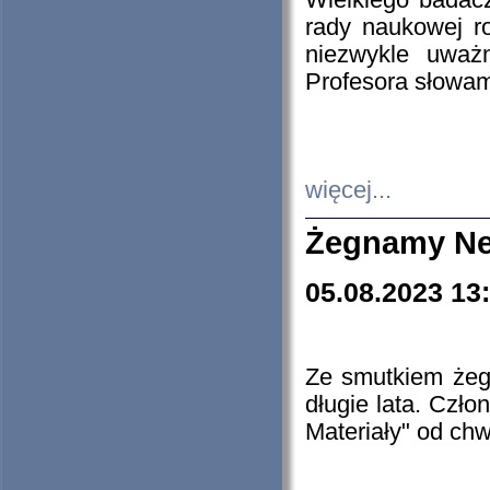
Wielkiego badacz
rady naukowej ro
niezwykle uważn
Profesora słowam
więcej...
Żegnamy Ne
05.08.2023 13
Ze smutkiem żeg
długie lata. Czł
Materiały" od chw