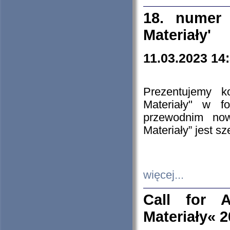
18. numer 
Materiały'
11.03.2023 14
Prezentujemy k
Materiały" w 
przewodnim now
Materiały” jest s
więcej...
Call for A
Materiały« 