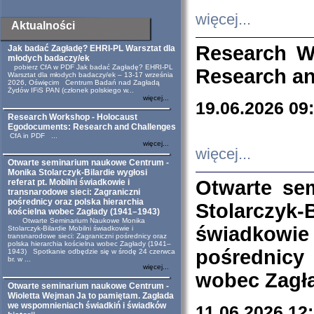
więcej...
Aktualności
Research W
Jak badać Zagładę? EHRI-PL Warsztat dla
młodych badaczy/ek
pobierz CfA w PDF Jak badać Zagładę? EHRI-PL
Research an
Warsztat dla młodych badaczy/ek – 13-17 września
2026, Oświęcim Centrum Badań nad Zagładą
Żydów IFiS PAN (członek polskiego w...
więcej...
19.06.2026 09
Research Workshop - Holocaust
Egodocuments: Research and Challenges
CfA in PDF ...
więcej...
więcej...
Otwarte seminarium naukowe Centrum -
Monika Stolarczyk-Bilardie wygłosi
Otwarte se
referat pt. Mobilni świadkowie i
transnarodowe sieci: Zagraniczni
pośrednicy oraz polska hierarchia
Stolarczyk-
kościelna wobec Zagłady (1941–1943)
Otwarte Seminarium Naukowe Monika
świadkowie
Stolarczyk-Bilardie Mobilni świadkowie i
transnarodowe sieci: Zagraniczni pośrednicy oraz
polska hierarchia kościelna wobec Zagłady (1941–
pośrednicy
1943) Spotkanie odbędzie się w środę 24 czerwca
br. w ...
więcej...
wobec Zagła
Otwarte seminarium naukowe Centrum -
Wioletta Wejman Ja to pamiętam. Zagłada
we wspomnieniach świadkiń i świadków
11.06.2026 12