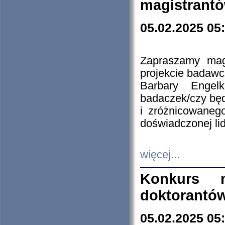
magistrantó
05.02.2025 05
Zapraszamy mag
projekcie badaw
Barbary Engel
badaczek/czy będ
i zróżnicowaneg
doświadczonej lid
więcej...
Konkurs n
doktorantó
05.02.2025 05