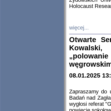
Żydowskich Uniw
Holocaust Resear
więcej...
Otwarte Se
Kowalski, 
„polowanie
węgrowskim.
08.01.2025 13
Zapraszamy do 
Badań nad Zagła
wygłosi referat "
powiecie sokołow