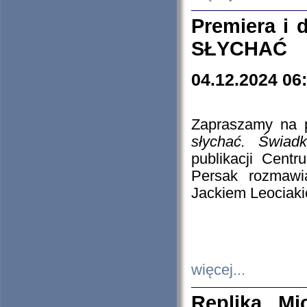
Premiera i
SŁYCHAĆ
04.12.2024 06
Zapraszamy na p
słychać. Świad
publikacji Cen
Persak rozmawi
Jackiem Leociaki
więcej...
Replika Mi