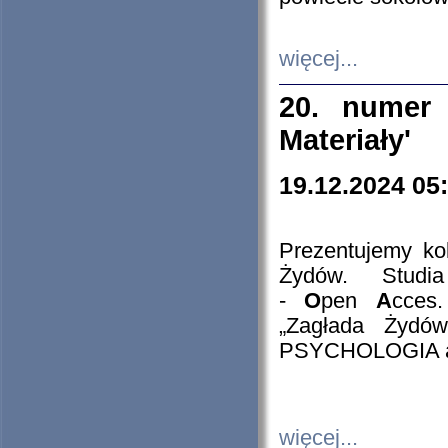
więcej...
20. numer 
Materiały'
19.12.2024 05
Prezentujemy kol
Żydów. Stud
-
O
pen
A
cces
„Zagłada Żydów
PSYCHOLOGIA 
więcej...