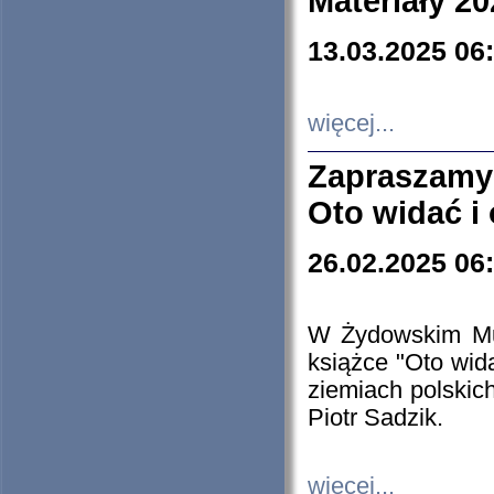
Materiały 20
13.03.2025 06
więcej...
Zapraszamy
Oto widać i
26.02.2025 06
W Żydowskim Muz
książce "Oto wid
ziemiach polski
Piotr Sadzik.
więcej...