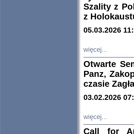
Szality z Po
z Holokaust
05.03.2026 11
więcej...
Otwarte Se
Panz, Zakop
czasie Zagł
03.02.2026 07
więcej...
Call for A