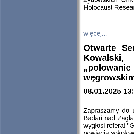
Żydowskich Uniw
Holocaust Resear
więcej...
Otwarte Se
Kowalski, 
„polowanie
węgrowskim.
08.01.2025 13
Zapraszamy do 
Badań nad Zagła
wygłosi referat "
powiecie sokołow