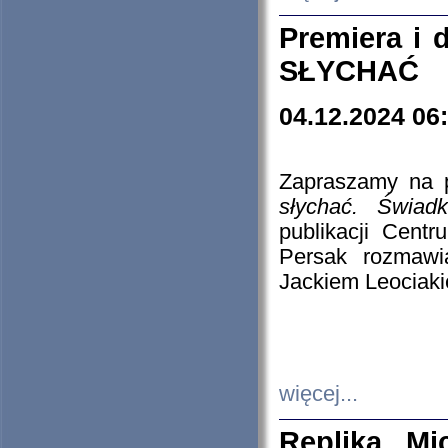
Premiera i
SŁYCHAĆ
04.12.2024 06
Zapraszamy na p
słychać. Świad
publikacji Cen
Persak rozmawi
Jackiem Leociaki
więcej...
Replika Mi