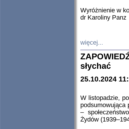
Wyróżnienie w k
dr Karoliny Panz
więcej...
ZAPOWIEDŹ
słychać
25.10.2024 11
W listopadzie, p
podsumowująca p
– społeczeństw
Żydów (1939–194