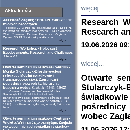
więcej...
Aktualności
Research W
Jak badać Zagładę? EHRI-PL Warsztat dla
młodych badaczy/ek
pobierz CfA w PDF Jak badać Zagładę? EHRI-PL
Research an
Warsztat dla młodych badaczy/ek – 13-17 września
2026, Oświęcim Centrum Badań nad Zagładą
Żydów IFiS PAN (członek polskiego w...
więcej...
19.06.2026 09
Research Workshop - Holocaust
Egodocuments: Research and Challenges
CfA in PDF ...
więcej...
więcej...
Otwarte seminarium naukowe Centrum -
Monika Stolarczyk-Bilardie wygłosi
Otwarte se
referat pt. Mobilni świadkowie i
transnarodowe sieci: Zagraniczni
pośrednicy oraz polska hierarchia
Stolarczyk-
kościelna wobec Zagłady (1941–1943)
Otwarte Seminarium Naukowe Monika
świadkowie
Stolarczyk-Bilardie Mobilni świadkowie i
transnarodowe sieci: Zagraniczni pośrednicy oraz
polska hierarchia kościelna wobec Zagłady (1941–
pośrednicy
1943) Spotkanie odbędzie się w środę 24 czerwca
br. w ...
więcej...
wobec Zagła
Otwarte seminarium naukowe Centrum -
Wioletta Wejman Ja to pamiętam. Zagłada
we wspomnieniach świadkiń i świadków
11.06.2026 12