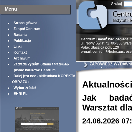
Szukaj:
Menu
Strona główna
Zespół Centrum
Badania
Centrum Badań nad Zagładą 
Publikacje
ul. Nowy Świat 72, 00-330 War
Linki
Palac Staszica pok. 120
e-mail: centrum@holocaustrese
Kontakt
Archiwum
ZAPOWIEDŹ WYDAWNIC
Zagłada Żydów. Studia i Materiały
i oto słychać
pismo naukowe Centrum
Dalej jest noc - »Nieudana KOREKTA
Aktualnośc
OBRAZU«
Wybór źródeł
EHRI PL
Jak bada
Warsztat dl
24.06.2026 07