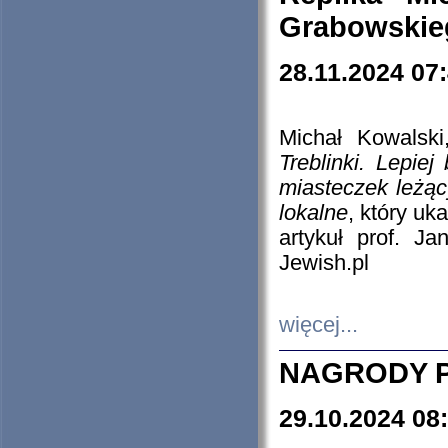
Grabowskieg
28.11.2024 07
Michał Kowalski
Treblinki. Lepie
miasteczek leżąc
lokalne
, który uk
artykuł prof. J
Jewish.pl
więcej...
NAGRODY P
29.10.2024 08