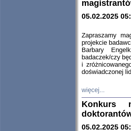
magistrantó
05.02.2025 05
Zapraszamy mag
projekcie badaw
Barbary Engel
badaczek/czy będ
i zróżnicowaneg
doświadczonej lid
więcej...
Konkurs n
doktorantó
05.02.2025 05