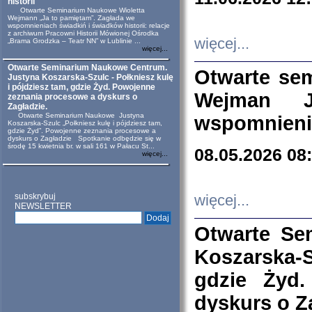
historii
Otwarte Seminarium Naukowe Wioletta
Wejmann „Ja to pamiętam”. Zagłada we
wspomnieniach świadkiń i świadków historii: relacje
z archiwum Pracowni Historii Mówionej Ośrodka
więcej...
„Brama Grodzka – Teatr NN” w Lublinie ...
więcej...
Otwarte Seminarium Naukowe Centrum.
Otwarte se
Justyna Koszarska-Szulc - Połkniesz kulę
i pójdziesz tam, gdzie Żyd. Powojenne
Wejman 
zeznania procesowe a dyskurs o
Zagładzie.
Otwarte Seminarium Naukowe Justyna
wspomnienia
Koszarska-Szulc „Połkniesz kulę i pójdziesz tam,
gdzie Żyd”. Powojenne zeznania procesowe a
dyskurs o Zagładzie Spotkanie odbędzie się w
środę 15 kwietnia br. w sali 161 w Pałacu St...
08.05.2026 08
więcej...
subskrybuj
więcej...
NEWSLETTER
Otwarte Se
Koszarska-S
gdzie Żyd
dyskurs o Z