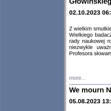
Głowińskie
02.10.2023 06
Z wielkim smutki
Wielkiego badacz
rady naukowej ro
niezwykle uważn
Profesora słowam
more...
We mourn N
05.08.2023 13