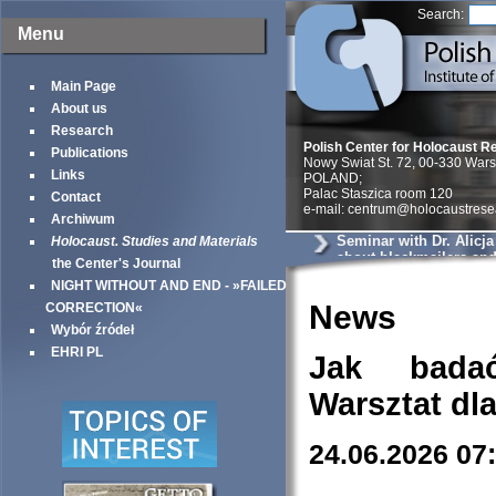
Search:
Menu
Main Page
About us
Research
Polish Center for Holocaust R
Publications
Nowy Swiat St. 72, 00-330 War
Links
POLAND;
Palac Staszica room 120
Contact
e-mail: centrum@holocaustrese
Archiwum
Seminar with Dr. Alicj
Holocaust. Studies and Materials
about blackmailers an
the Center's Journal
in Krakow
NIGHT WITHOUT AND END - »FAILED
News
CORRECTION«
Wybór źródeł
EHRI PL
Jak bada
Warsztat dl
24.06.2026 07