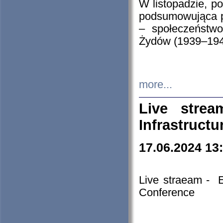
W listopadzie, p
podsumowująca p
– społeczeństw
Żydów (1939–194
more...
Live stre
Infrastruct
17.06.2024 13
Live straeam - 
Conference