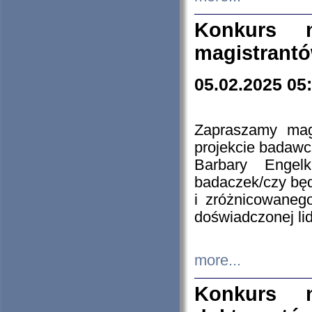
Konkurs n
magistrantó
05.02.2025 05
Zapraszamy mag
projekcie badaw
Barbary Engel
badaczek/czy będ
i zróżnicowaneg
doświadczonej lid
more...
Konkurs n