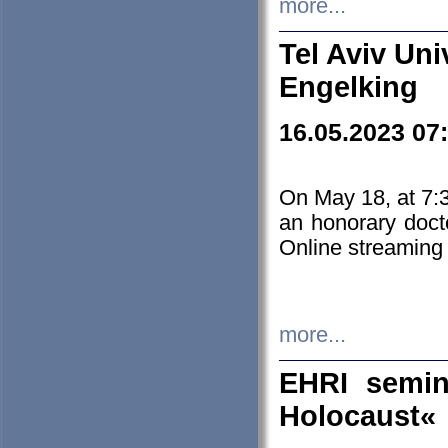
more...
Tel Aviv Uni
Engelking
16.05.2023 07
On May 18, at 7:3
an honorary doct
Online streaming
more...
EHRI semin
Holocaust«