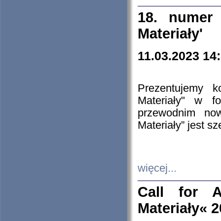
18. numer 
Materiały'
11.03.2023 14
Prezentujemy k
Materiały" w 
przewodnim now
Materiały” jest s
więcej...
Call for A
Materiały« 