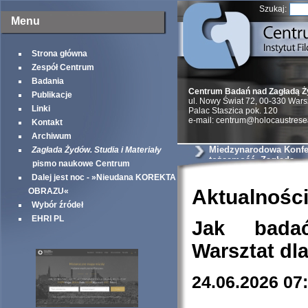
Szukaj:
Menu
Strona główna
Zespół Centrum
Badania
Centrum Badań nad Zagładą 
Publikacje
ul. Nowy Świat 72, 00-330 War
Linki
Palac Staszica pok. 120
e-mail: centrum@holocaustrese
Kontakt
Archiwum
Miedzynarodowa Konfer
Zagłada Żydów. Studia i Materiały
tożsamość, Zagłada
pismo naukowe Centrum
Dalej jest noc - »Nieudana KOREKTA
Aktualnośc
OBRAZU«
Wybór źródeł
EHRI PL
Jak bada
Warsztat dl
24.06.2026 07