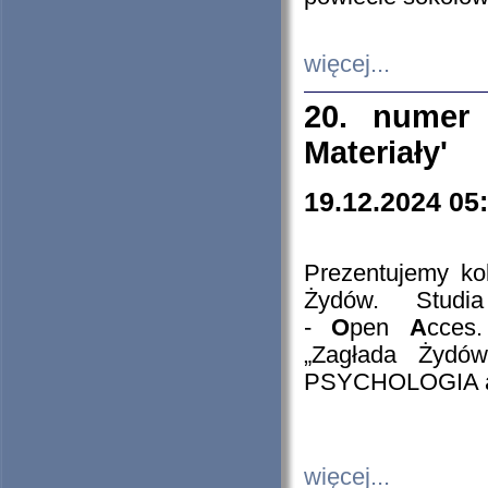
więcej...
20. numer 
Materiały'
19.12.2024 05
Prezentujemy kol
Żydów. Stud
-
O
pen
A
cces
„Zagłada Żydów
PSYCHOLOGIA 
więcej...