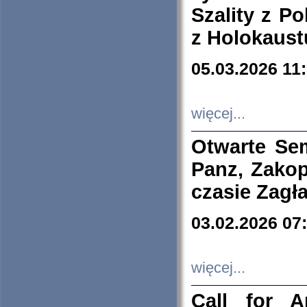
Szality z Po
z Holokaust
05.03.2026 11
więcej...
Otwarte Se
Panz, Zakop
czasie Zagł
03.02.2026 07
więcej...
Call for A