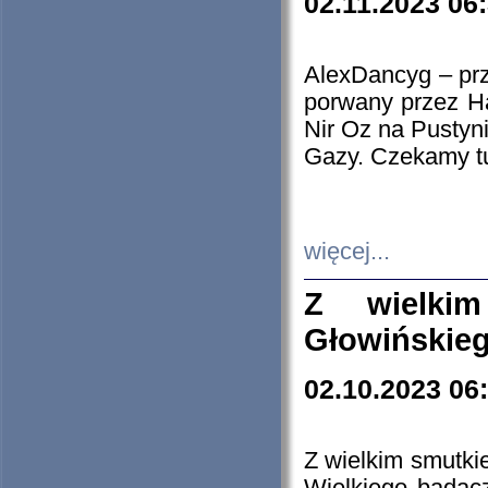
02.11.2023 06
AlexDancyg – przy
porwany przez H
Nir Oz na Pustyn
Gazy. Czekamy tu
więcej...
Z wielki
Głowińskie
02.10.2023 06
Z wielkim smutki