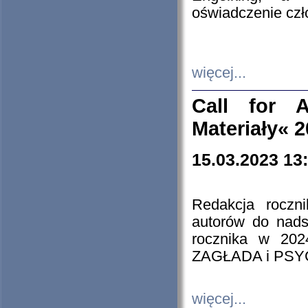
oświadczenie cz
więcej...
Call for A
Materiały« 
15.03.2023 13
Redakcja roczn
autorów do nads
rocznika w 202
ZAGŁADA i PS
więcej...