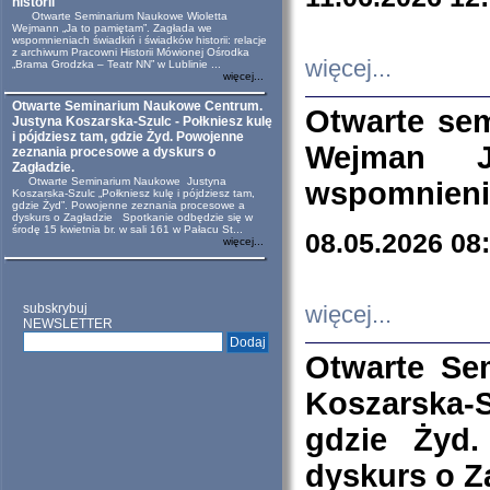
historii
Otwarte Seminarium Naukowe Wioletta
Wejmann „Ja to pamiętam”. Zagłada we
wspomnieniach świadkiń i świadków historii: relacje
z archiwum Pracowni Historii Mówionej Ośrodka
więcej...
„Brama Grodzka – Teatr NN” w Lublinie ...
więcej...
Otwarte Seminarium Naukowe Centrum.
Otwarte se
Justyna Koszarska-Szulc - Połkniesz kulę
i pójdziesz tam, gdzie Żyd. Powojenne
Wejman 
zeznania procesowe a dyskurs o
Zagładzie.
Otwarte Seminarium Naukowe Justyna
wspomnienia
Koszarska-Szulc „Połkniesz kulę i pójdziesz tam,
gdzie Żyd”. Powojenne zeznania procesowe a
dyskurs o Zagładzie Spotkanie odbędzie się w
środę 15 kwietnia br. w sali 161 w Pałacu St...
08.05.2026 08
więcej...
subskrybuj
więcej...
NEWSLETTER
Otwarte Se
Koszarska-S
gdzie Żyd
dyskurs o Z