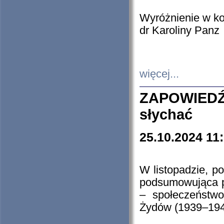
Wyróżnienie w k
dr Karoliny Panz
więcej...
ZAPOWIEDŹ
słychać
25.10.2024 11
W listopadzie, p
podsumowująca p
– społeczeństw
Żydów (1939–194