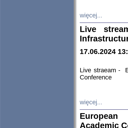
więcej...
Live stre
Infrastruct
17.06.2024 13
Live straeam - 
Conference
więcej...
European H
Academic C