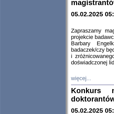
magistrantó
05.02.2025 05
Zapraszamy mag
projekcie badaw
Barbary Engel
badaczek/czy będ
i zróżnicowaneg
doświadczonej lid
więcej...
Konkurs n
doktorantó
05.02.2025 05