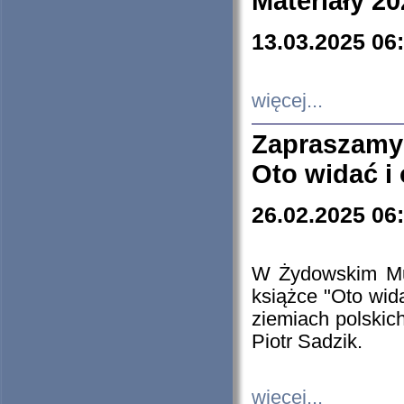
Materiały 20
13.03.2025 06
więcej...
Zapraszamy
Oto widać i
26.02.2025 06
W Żydowskim Muz
książce "Oto wid
ziemiach polski
Piotr Sadzik.
więcej...