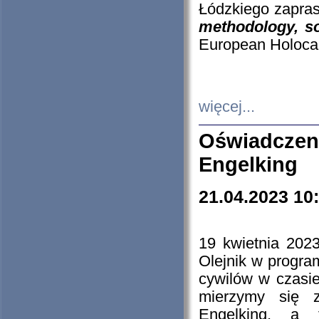
Łódzkiego zapras
methodology, so
European Holocau
więcej...
Oświadczen
Engelking
21.04.2023 10
19 kwietnia 2023
Olejnik w progra
cywilów w czasie
mierzymy się z
Engelking, a 