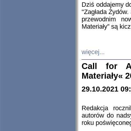
Dziś oddajemy 
"Zagłada Żydów. 
przewodnim now
Materiały” są kic
więcej...
Call for A
Materiały« 
29.10.2021 09
Redakcja roczn
autorów do nads
roku poświęcone