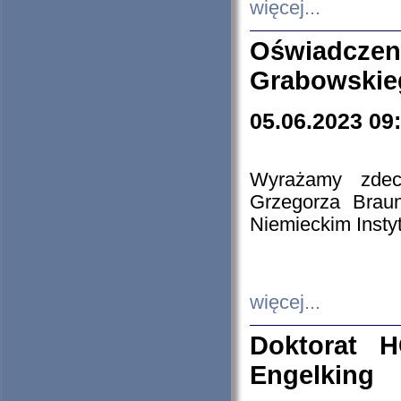
więcej...
Oświadczen
Grabowskie
05.06.2023 09
Wyrażamy zdecy
Grzegorza Brau
Niemieckim Insty
więcej...
Doktorat H
Engelking