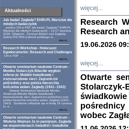
więcej...
Aktualności
Research W
Jak badać Zagładę? EHRI-PL Warsztat dla
młodych badaczy/ek
pobierz CfA w PDF Jak badać Zagładę? EHRI-PL
Research an
Warsztat dla młodych badaczy/ek – 13-17 września
2026, Oświęcim Centrum Badań nad Zagładą
Żydów IFiS PAN (członek polskiego w...
więcej...
19.06.2026 09
Research Workshop - Holocaust
Egodocuments: Research and Challenges
CfA in PDF ...
więcej...
więcej...
Otwarte seminarium naukowe Centrum -
Monika Stolarczyk-Bilardie wygłosi
Otwarte se
referat pt. Mobilni świadkowie i
transnarodowe sieci: Zagraniczni
pośrednicy oraz polska hierarchia
Stolarczyk-
kościelna wobec Zagłady (1941–1943)
Otwarte Seminarium Naukowe Monika
świadkowie
Stolarczyk-Bilardie Mobilni świadkowie i
transnarodowe sieci: Zagraniczni pośrednicy oraz
polska hierarchia kościelna wobec Zagłady (1941–
pośrednicy
1943) Spotkanie odbędzie się w środę 24 czerwca
br. w ...
więcej...
wobec Zagła
Otwarte seminarium naukowe Centrum -
Wioletta Wejman Ja to pamiętam. Zagłada
we wspomnieniach świadkiń i świadków
11.06.2026 12