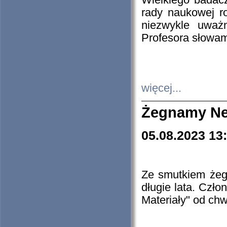
Wielkiego badacz
rady naukowej ro
niezwykle uważn
Profesora słowam
więcej...
Żegnamy Ne
05.08.2023 13
Ze smutkiem żeg
długie lata. Czł
Materiały" od chw