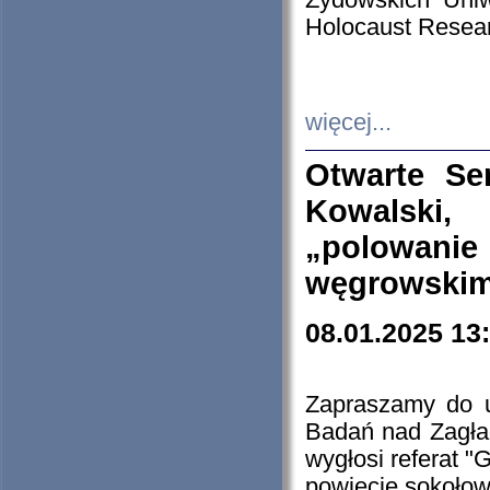
Żydowskich Uniw
Holocaust Resear
więcej...
Otwarte Se
Kowalski, 
„polowanie
węgrowskim.
08.01.2025 13
Zapraszamy do 
Badań nad Zagła
wygłosi referat "
powiecie sokołow