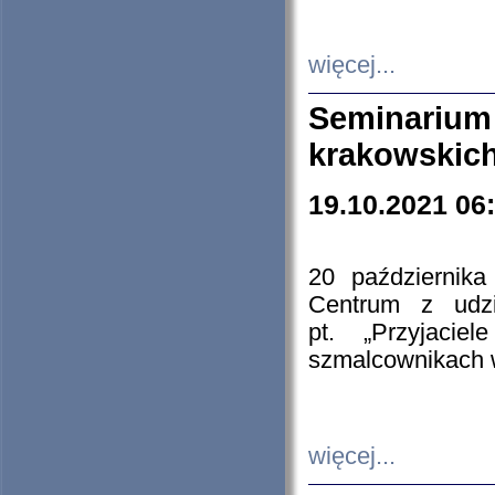
więcej...
Seminarium
krakowskich
19.10.2021 06
20 październik
Centrum z udzia
pt. „Przyjacie
szmalcownikach
więcej...