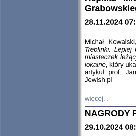
Grabowskieg
28.11.2024 07
Michał Kowalski
Treblinki. Lepie
miasteczek leżąc
lokalne
, który uk
artykuł prof. J
Jewish.pl
więcej...
NAGRODY P
29.10.2024 08