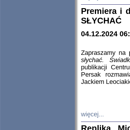
Premiera i
SŁYCHAĆ
04.12.2024 06
Zapraszamy na p
słychać. Świad
publikacji Cen
Persak rozmawi
Jackiem Leociaki
więcej...
Replika Mi