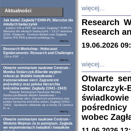
więcej...
Aktualności
Research W
Jak badać Zagładę? EHRI-PL Warsztat dla
młodych badaczy/ek
pobierz CfA w PDF Jak badać Zagładę? EHRI-PL
Research an
Warsztat dla młodych badaczy/ek – 13-17 września
2026, Oświęcim Centrum Badań nad Zagładą
Żydów IFiS PAN (członek polskiego w...
więcej...
19.06.2026 09
Research Workshop - Holocaust
Egodocuments: Research and Challenges
CfA in PDF ...
więcej...
więcej...
Otwarte seminarium naukowe Centrum -
Monika Stolarczyk-Bilardie wygłosi
Otwarte se
referat pt. Mobilni świadkowie i
transnarodowe sieci: Zagraniczni
pośrednicy oraz polska hierarchia
Stolarczyk-
kościelna wobec Zagłady (1941–1943)
Otwarte Seminarium Naukowe Monika
świadkowie
Stolarczyk-Bilardie Mobilni świadkowie i
transnarodowe sieci: Zagraniczni pośrednicy oraz
polska hierarchia kościelna wobec Zagłady (1941–
pośrednicy
1943) Spotkanie odbędzie się w środę 24 czerwca
br. w ...
więcej...
wobec Zagła
Otwarte seminarium naukowe Centrum -
Wioletta Wejman Ja to pamiętam. Zagłada
we wspomnieniach świadkiń i świadków
11.06.2026 12