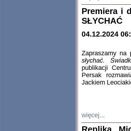
Premiera i
SŁYCHAĆ
04.12.2024 06
Zapraszamy na p
słychać. Świad
publikacji Cen
Persak rozmawi
Jackiem Leociaki
więcej...
Replika Mi