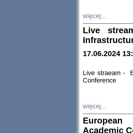
więcej...
Live stre
Infrastruct
17.06.2024 13
Live straeam - 
Conference
więcej...
European H
Academic C