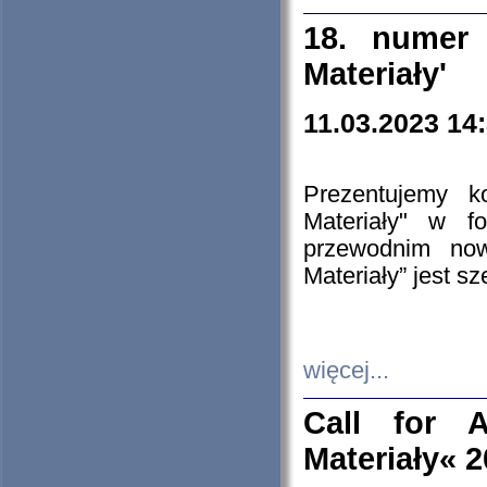
18. numer 
Materiały'
11.03.2023 14
Prezentujemy k
Materiały" w 
przewodnim now
Materiały” jest s
więcej...
Call for A
Materiały« 