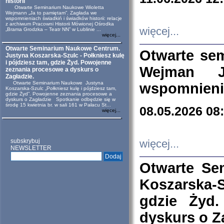
historii
Otwarte Seminarium Naukowe Wioletta
Wejmann „Ja to pamiętam”. Zagłada we
wspomnieniach świadkiń i świadków historii: relacje
z archiwum Pracowni Historii Mówionej Ośrodka
więcej...
„Brama Grodzka – Teatr NN” w Lublinie ...
więcej...
Otwarte Seminarium Naukowe Centrum.
Otwarte se
Justyna Koszarska-Szulc - Połkniesz kulę
i pójdziesz tam, gdzie Żyd. Powojenne
Wejman 
zeznania procesowe a dyskurs o
Zagładzie.
Otwarte Seminarium Naukowe Justyna
wspomnienia
Koszarska-Szulc „Połkniesz kulę i pójdziesz tam,
gdzie Żyd”. Powojenne zeznania procesowe a
dyskurs o Zagładzie Spotkanie odbędzie się w
środę 15 kwietnia br. w sali 161 w Pałacu St...
08.05.2026 08
więcej...
subskrybuj
więcej...
NEWSLETTER
Otwarte Se
Koszarska-S
gdzie Żyd
dyskurs o Z