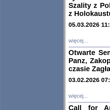
Szality z Po
z Holokaust
05.03.2026 11
więcej...
Otwarte Se
Panz, Zakop
czasie Zagł
03.02.2026 07
więcej...
Call for A