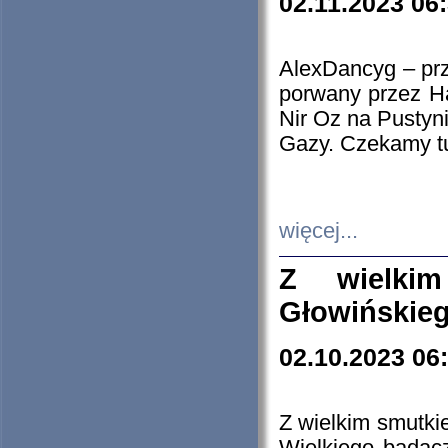
02.11.2023 06
AlexDancyg – przy
porwany przez H
Nir Oz na Pustyn
Gazy. Czekamy tu
więcej...
Z wielki
Głowińskie
02.10.2023 06
Z wielkim smutki