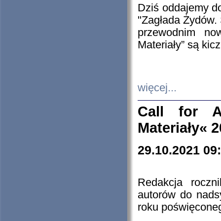
Dziś oddajemy 
"Zagłada Żydów. 
przewodnim now
Materiały” są kic
więcej...
Call for A
Materiały« 
29.10.2021 09
Redakcja roczn
autorów do nads
roku poświęcone