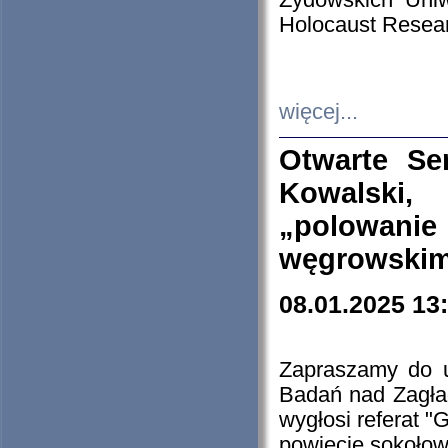
Żydowskich Uniw
Holocaust Resear
więcej...
Otwarte Se
Kowalski, 
„polowanie
węgrowskim.
08.01.2025 13
Zapraszamy do 
Badań nad Zagła
wygłosi referat "
powiecie sokołow