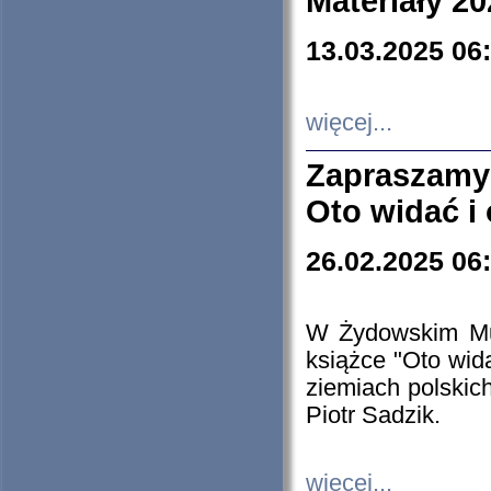
Materiały 20
13.03.2025 06
więcej...
Zapraszamy
Oto widać i
26.02.2025 06
W Żydowskim Muz
książce "Oto wid
ziemiach polski
Piotr Sadzik.
więcej...