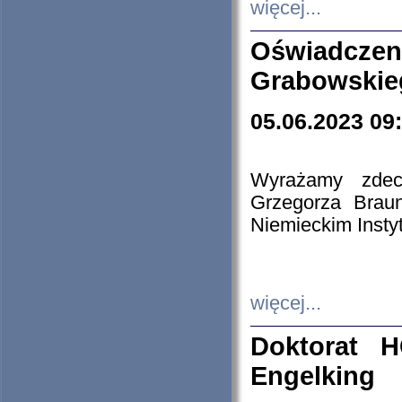
więcej...
Oświadczen
Grabowskie
05.06.2023 09
Wyrażamy zdecy
Grzegorza Brau
Niemieckim Insty
więcej...
Doktorat H
Engelking