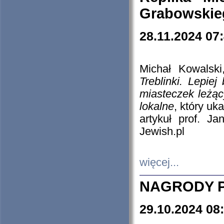
Grabowskieg
28.11.2024 07
Michał Kowalski
Treblinki. Lepie
miasteczek leżąc
lokalne
, który uk
artykuł prof. J
Jewish.pl
więcej...
NAGRODY P
29.10.2024 08