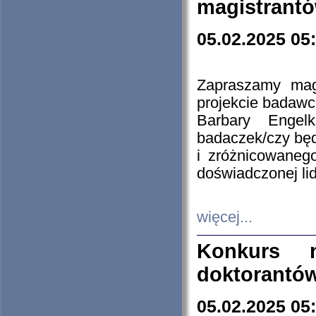
magistrantó
05.02.2025 05
Zapraszamy mag
projekcie badaw
Barbary Engel
badaczek/czy będ
i zróżnicowaneg
doświadczonej lid
więcej...
Konkurs n
doktorantó
05.02.2025 05