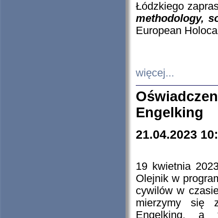
Łódzkiego zapras
methodology, so
European Holocau
więcej...
Oświadczen
Engelking
21.04.2023 10
19 kwietnia 2023
Olejnik w progra
cywilów w czasie
mierzymy się z
Engelking, a 