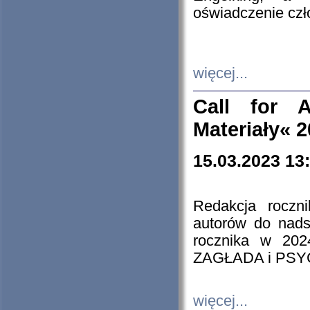
oświadczenie cz
więcej...
Call for A
Materiały« 
15.03.2023 13
Redakcja roczn
autorów do nads
rocznika w 202
ZAGŁADA i PS
więcej...