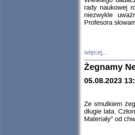
Wielkiego badacz
rady naukowej ro
niezwykle uważn
Profesora słowam
więcej...
Żegnamy Ne
05.08.2023 13
Ze smutkiem żeg
długie lata. Czł
Materiały" od chw