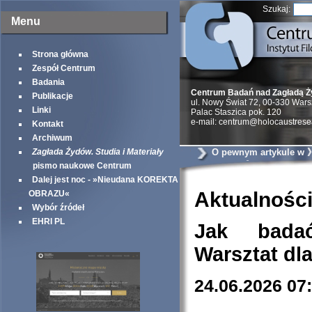
Szukaj:
Menu
Strona główna
Zespół Centrum
Badania
Centrum Badań nad Zagładą 
Publikacje
ul. Nowy Świat 72, 00-330 War
Linki
Palac Staszica pok. 120
e-mail: centrum@holocaustrese
Kontakt
Archiwum
Zagłada Żydów. Studia i Materiały
O pewnym artykule w
Yorker《
pismo naukowe Centrum
Dalej jest noc - »Nieudana KOREKTA
Aktualnośc
OBRAZU«
Wybór źródeł
EHRI PL
Jak bada
Warsztat dl
24.06.2026 07