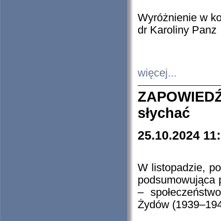
Wyróżnienie w k
dr Karoliny Panz
więcej...
ZAPOWIEDŹ
słychać
25.10.2024 11
W listopadzie, p
podsumowująca p
– społeczeństw
Żydów (1939–194