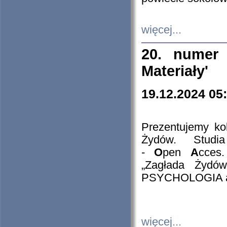
więcej...
20. numer 
Materiały'
19.12.2024 05
Prezentujemy kol
Żydów. Stud
-
O
pen
A
cces
„Zagłada Żydów
PSYCHOLOGIA 
więcej...