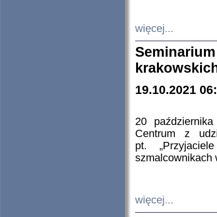
więcej...
Seminarium
krakowskich
19.10.2021 06
20 październik
Centrum z udzia
pt. „Przyjacie
szmalcownikach
więcej...