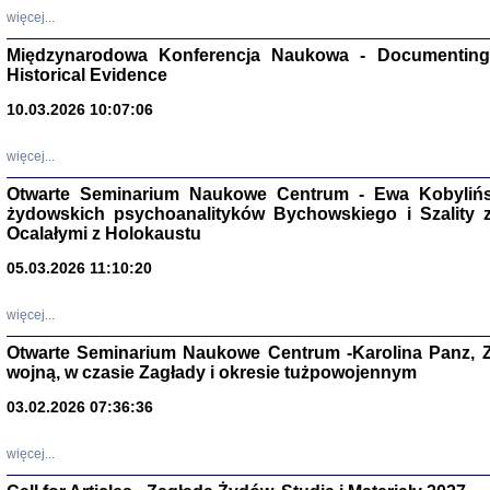
Zagłada Żyd
więcej...
Studia i Mater
nr 17, R. 202
Warszawa 20
Międzynarodowa Konferencja Naukowa - Documenting 
Historical Evidence
10.03.2026 10:07:06
więcej...
NIE WIEMY CO PRZY
Otwarte Seminarium Naukowe Centrum - Ewa Kobylińsk
Dziennik p
Moszek Baum, oprac. Barb
żydowskich psychoanalityków Bychowskiego i Szality z 
Ocalałymi z Holokaustu
05.03.2026 11:10:20
więcej...
Otwarte Seminarium Naukowe Centrum -Karolina Panz, Z
Zagłada Żyd
wojną, w czasie Zagłady i okresie tużpowojennym
Studia i Mater
nr 16, R. 202
Warszawa 20
03.02.2026 07:36:36
więcej...