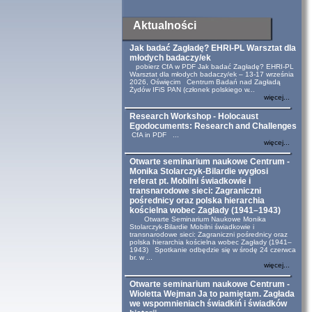
Aktualności
Jak badać Zagładę? EHRI-PL Warsztat dla
młodych badaczy/ek
pobierz CfA w PDF Jak badać Zagładę? EHRI-PL
Warsztat dla młodych badaczy/ek – 13-17 września
2026, Oświęcim Centrum Badań nad Zagładą
Żydów IFiS PAN (członek polskiego w...
więcej...
Research Workshop - Holocaust
Egodocuments: Research and Challenges
CfA in PDF ...
więcej...
Otwarte seminarium naukowe Centrum -
Monika Stolarczyk-Bilardie wygłosi
referat pt. Mobilni świadkowie i
transnarodowe sieci: Zagraniczni
pośrednicy oraz polska hierarchia
kościelna wobec Zagłady (1941–1943)
Otwarte Seminarium Naukowe Monika
Stolarczyk-Bilardie Mobilni świadkowie i
transnarodowe sieci: Zagraniczni pośrednicy oraz
polska hierarchia kościelna wobec Zagłady (1941–
1943) Spotkanie odbędzie się w środę 24 czerwca
br. w ...
więcej...
Otwarte seminarium naukowe Centrum -
Wioletta Wejman Ja to pamiętam. Zagłada
we wspomnieniach świadkiń i świadków