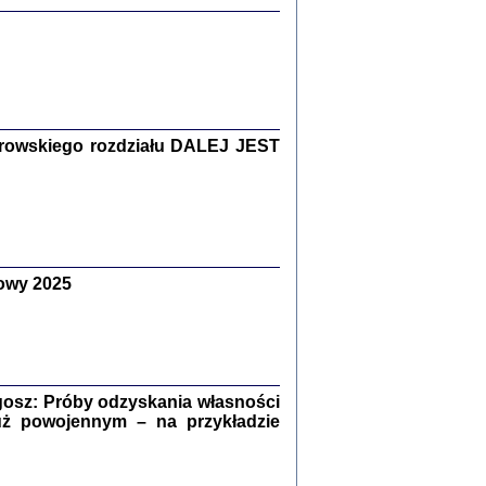
Zagłada Żydów.
Studia i Materiały
nr 15, R. 2019
Warszawa 2019
rowskiego rozdziału DALEJ JEST
ów.
owy 2025
iały
8
18
osz: Próby odzyskania własności
uż powojennym – na przykładzie