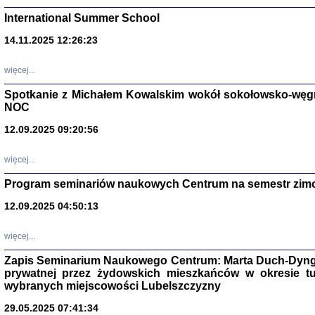
International Summer School
14.11.2025 12:26:23
więcej...
Spotkanie z Michałem Kowalskim wokół sokołowsko-węg
NOC
12.09.2025 09:20:56
więcej...
Zagłada Żyd
Program seminariów naukowych Centrum na semestr zim
Studia i Mater
nr 14, R. 201
12.09.2025 04:50:13
Warszawa 20
więcej...
Zapis Seminarium Naukowego Centrum: Marta Duch-Dyng
prywatnej przez żydowskich mieszkańców w okresie t
wybranych miejscowości Lubelszczyzny
29.05.2025 07:41:34