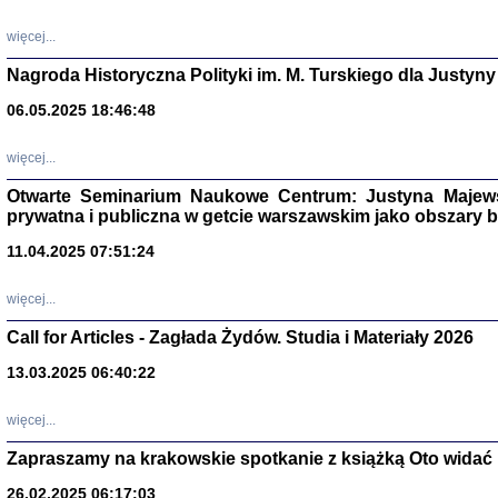
DALEJ JEST NOC. Los
więcej...
red. i wstę
Nagroda Historyczna Polityki im. M. Turskiego dla Justyny
06.05.2025 18:46:48
ŻADNA BLA
Wspomnieni
więcej...
Stanisław A
Warszawa 
Otwarte Seminarium Naukowe Centrum: Justyna Majewsk
prywatna i publiczna w getcie warszawskim jako obszary
11.04.2025 07:51:24
więcej...
Call for Articles - Zagłada Żydów. Studia i Materiały 2026
13.03.2025 06:40:22
więcej...
TYLEŚMY JU
Zapraszamy na krakowskie spotkanie z książką Oto widać i
Dziennik pi
Clara Kram
26.02.2025 06:17:03