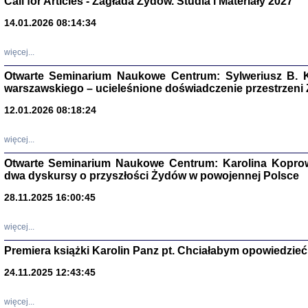
Call for Articles - Zagłada Żydów. Studia i Materiały 2027
14.01.2026 08:14:34
Aryjs
więcej...
Sewek O
Otwarte Seminarium Naukowe Centrum: Sylweriusz B. K
warszawskiego – ucieleśnione doświadczenie przestrzeni
12.01.2026 08:18:24
więcej...
PISZĄC
'z Dzie
Otwarte Seminarium Naukowe Centrum: Karolina Koprow
Józef Zelkowicz, tłum.
dwa dyskursy o przyszłości Żydów w powojennej Polsce
28.11.2025 16:00:45
więcej...
CZYTAJĄC GAZ
Premiera książki Karolin Panz pt. Chciałabym opowiedzieć 
Dziennik pisa
Jakub Hochbe
24.11.2025 12:43:45
Warszawa 201
więcej...