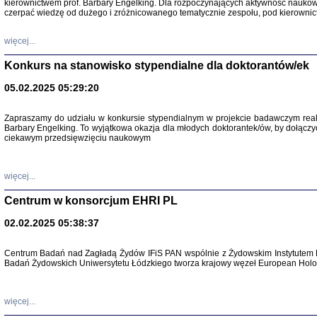
kierownictwem prof. Barbary Engelking. Dla rozpoczynających aktywność nauko
czerpać wiedzę od dużego i zróżnicowanego tematycznie zespołu, pod kierownic
więcej...
Konkurs na stanowisko stypendialne dla doktorantów/ek
05.02.2025 05:29:20
Zapraszamy do udziału w konkursie stypendialnym w projekcie badawczym rea
Barbary Engelking. To wyjątkowa okazja dla młodych doktorantek/ów, by dołączy
SNY CHOCI
ciekawym przedsięwzięciu naukowym
Okupacyjne 
Mazowieck
oprac. i ws
Warszawa 
więcej...
Centrum w konsorcjum EHRI PL
02.02.2025 05:38:37
SZCZĘŚCIE JES
Centrum Badań nad Zagładą Żydów IFiS PAN wspólnie z Żydowskim Instytutem 
Losy kobiet ocalały
Badań Żydowskich Uniwersytetu Łódzkiego tworza krajowy węzeł European Holoc
więcej...