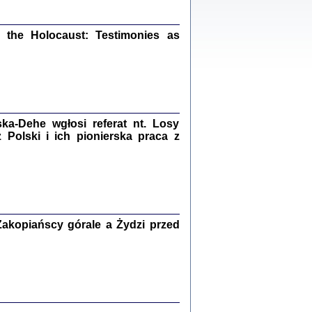
ów.
iały
1
21
the Holocaust: Testimonies as
NIESIE NAM KOLEJNA GODZINA ...
a-Dehe wgłosi referat nt. Losy
isany w ukryciu w latach 1943-1944
ara Engelking, tłum. z jidysz Monika
Polski i ich pionierska praca z
Polit
Warszawa 2020
akopiańscy górale a Żydzi przed
ów.
iały
0
20