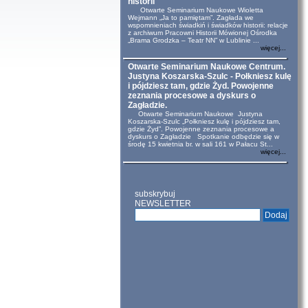
historii
Otwarte Seminarium Naukowe Wioletta
Wejmann „Ja to pamiętam”. Zagłada we
wspomnieniach świadkiń i świadków historii: relacje
z archiwum Pracowni Historii Mówionej Ośrodka
„Brama Grodzka – Teatr NN” w Lublinie ...
więcej...
Otwarte Seminarium Naukowe Centrum.
Justyna Koszarska-Szulc - Połkniesz kulę
i pójdziesz tam, gdzie Żyd. Powojenne
zeznania procesowe a dyskurs o
Zagładzie.
Otwarte Seminarium Naukowe Justyna
Koszarska-Szulc „Połkniesz kulę i pójdziesz tam,
gdzie Żyd”. Powojenne zeznania procesowe a
dyskurs o Zagładzie Spotkanie odbędzie się w
środę 15 kwietnia br. w sali 161 w Pałacu St...
więcej...
subskrybuj
NEWSLETTER