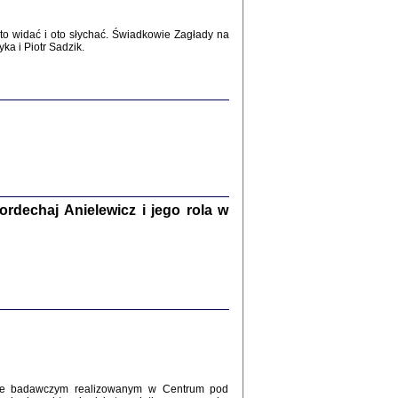
2017
o widać i oto słychać. Świadkowie Zagłady na
a i Piotr Sadzik.
WŚRÓD ZATRUTYCH NOŻY ...
i z getta i okupowanej Warszawy
c. i wstępem opatrzyła Agnieszka
Haska
Warszawa 2017
dechaj Anielewicz i jego rola w
, Z POMOCĄ BOŻĄ, JUŻ NIEBAWEM ...
 i Mirki Piżyców o życiu w getcie i okupowanej
ępem opatrzyła Barbara Engelking i Havi Dreifuss
2017
kcie badawczym realizowanym w Centrum pod