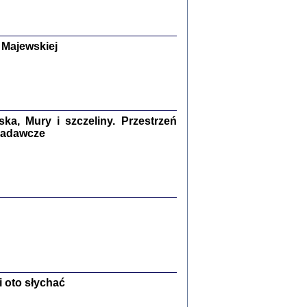
y Żydów w wybranych powiatach
okupowanej Polski
p Barbara Engelking, Jan Grabowski
Warszawa 2018
 Majewskiej
GA, ŻADNE KŁAMSTWO ...
a z warszawskiego getta
dler
,
oprac. i wstępem opatrzyła
Marta Janczewska
2018
a, Mury i szczeliny. Przestrzeń
 badawcze
Zagłada Żydów.
Studia i Materiały
nr 13, R. 2017
Warszawa 2017
Ż PRZESZLI ...
 oto słychać
sany w bunkrze (Żółkiew 1942-1944)
er
,
oprac. i wstępem opatrzyła Anna Wylegała