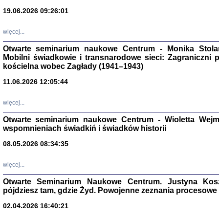
19.06.2026 09:26:01
więcej...
Otwarte seminarium naukowe Centrum - Monika Stolarcz
Mobilni świadkowie i transnarodowe sieci: Zagraniczni 
kościelna wobec Zagłady (1941–1943)
Znowu mieliśmy
11.06.2026 12:05:44
Dzienniki i pam
Binder Elza (El
Wagner Rózia
więcej...
oprac. Aleksa
Warszawa 202
Otwarte seminarium naukowe Centrum - Wioletta Wej
wspomnieniach świadkiń i świadków historii
08.05.2026 08:34:35
oprac. Aleksan
więcej...
Otwarte Seminarium Naukowe Centrum. Justyna Kosza
pójdziesz tam, gdzie Żyd. Powojenne zeznania procesowe 
02.04.2026 16:40:21