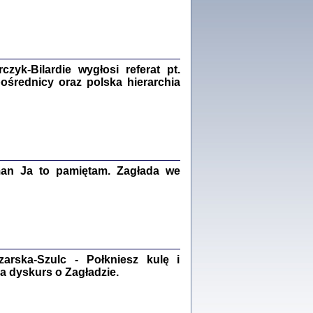
Zagłada Żydów.
Studia i Materiały
nr 18, R. 2022
Warszawa 2022
yk-Bilardie wygłosi referat pt.
pośrednicy oraz polska hierarchia
 iluzję, że żyjemy …
iętniki z Galicji Wschodniej
iszewa), Urman Jerzy Feliks, Strassler Szymon,
ndra Bańkowska
2
man Ja to pamiętam. Zagłada we
PAMIĘTNIK
Kalman Rotgeber
dra Bańkowska, wstęp Jacek Leociak
Warszawa 2021
rska-Szulc - Połkniesz kulę i
a dyskurs o Zagładzie.