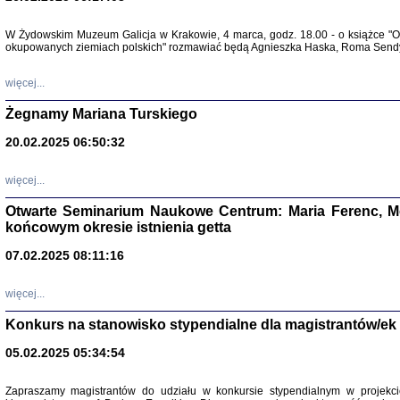
Warszawa 
W Żydowskim Muzeum Galicja w Krakowie, 4 marca, godz. 18.00 - o książce "Ot
okupowanych ziemiach polskich" rozmawiać będą Agnieszka Haska, Roma Sendyk
więcej...
Żegnamy Mariana Turskiego
20.02.2025 06:50:32
Zapisk
Tadeusz Obremski, opra
więcej...
Otwarte Seminarium Naukowe Centrum: Maria Ferenc, Mor
końcowym okresie istnienia getta
07.02.2025 08:11:16
PO WOJNIE
więcej...
Pisma Kopla
Warszawie
Konkurs na stanowisko stypendialne dla magistrantów/ek
oprac. i wst
Warszawa 
05.02.2025 05:34:54
Zapraszamy magistrantów do udziału w konkursie stypendialnym w proje