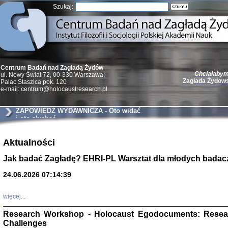
Szukaj:
Chciałabym 
Centrum Badań nad Zagładą Żydów
Zagłada Żydow
ul. Nowy Świat 72, 00-330 Warszawa;
Palac Staszica pok. 120
e-mail: centrum@holocaustresearch.pl
ZAPOWIEDŹ WYDAWNICZA - Oto widać
i oto słychać
Żydzi w walc
Aktualności
Germany 193
Natalia Aleksiun, 
Jak badać Zagładę? EHRI-PL Warsztat dla młodych badac
Deborah Dash Moor
Turski, Laurence 
(Arkadij Zelcer)
24.06.2026 07:14:39
red. Krzysztof Pe
Warszawa 20
więcej...
Research Workshop - Holocaust Egodocuments: Resea
Challenges