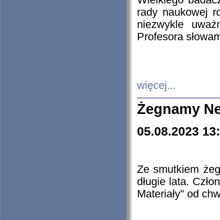
Wielkiego badacz
rady naukowej ro
niezwykle uważn
Profesora słowam
więcej...
Żegnamy Ne
05.08.2023 13
Ze smutkiem żeg
długie lata. Czł
Materiały" od chw