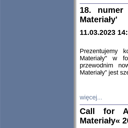
18. numer 
Materiały'
11.03.2023 14
Prezentujemy k
Materiały" w 
przewodnim now
Materiały” jest s
więcej...
Call for A
Materiały« 