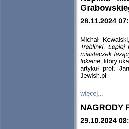
Grabowskieg
28.11.2024 07
Michał Kowalski
Treblinki. Lepie
miasteczek leżąc
lokalne
, który uk
artykuł prof. J
Jewish.pl
więcej...
NAGRODY P
29.10.2024 08