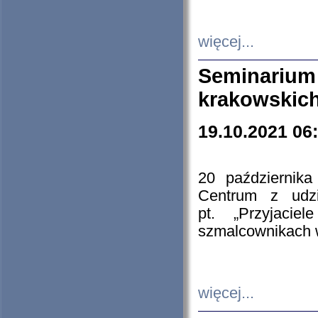
więcej...
Seminarium
krakowskich
19.10.2021 06
20 październik
Centrum z udzia
pt. „Przyjacie
szmalcownikach
więcej...