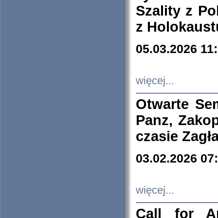
Szality z Po
z Holokaust
05.03.2026 11
więcej...
Otwarte Se
Panz, Zakop
czasie Zagł
03.02.2026 07
więcej...
Call for A