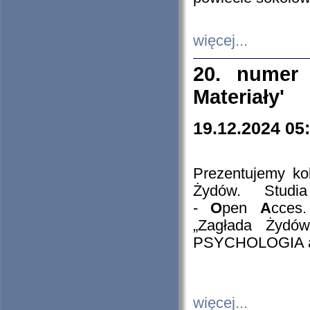
więcej...
20. numer 
Materiały'
19.12.2024 05
Prezentujemy kol
Żydów. Stud
-
O
pen
A
cces
„Zagłada Żydów
PSYCHOLOGIA 
więcej...