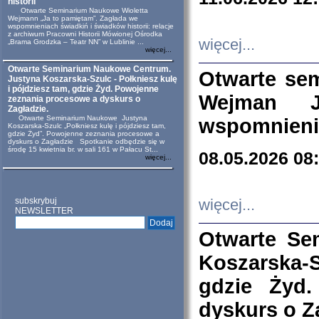
historii
Otwarte Seminarium Naukowe Wioletta
Wejmann „Ja to pamiętam”. Zagłada we
wspomnieniach świadkiń i świadków historii: relacje
z archiwum Pracowni Historii Mówionej Ośrodka
więcej...
„Brama Grodzka – Teatr NN” w Lublinie ...
więcej...
Otwarte Seminarium Naukowe Centrum.
Otwarte se
Justyna Koszarska-Szulc - Połkniesz kulę
i pójdziesz tam, gdzie Żyd. Powojenne
Wejman 
zeznania procesowe a dyskurs o
Zagładzie.
Otwarte Seminarium Naukowe Justyna
wspomnienia
Koszarska-Szulc „Połkniesz kulę i pójdziesz tam,
gdzie Żyd”. Powojenne zeznania procesowe a
dyskurs o Zagładzie Spotkanie odbędzie się w
środę 15 kwietnia br. w sali 161 w Pałacu St...
08.05.2026 08
więcej...
subskrybuj
więcej...
NEWSLETTER
Otwarte Se
Koszarska-S
gdzie Żyd
dyskurs o Z