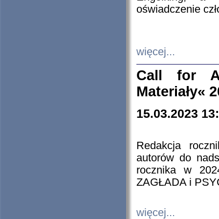
oświadczenie cz
więcej...
Call for A
Materiały« 
15.03.2023 13
Redakcja roczn
autorów do nads
rocznika w 202
ZAGŁADA i PS
więcej...