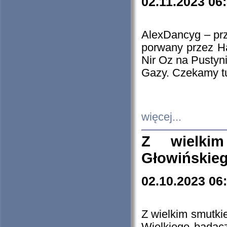
02.11.2023 06
AlexDancyg – przy
porwany przez H
Nir Oz na Pustyn
Gazy. Czekamy tu
więcej...
Z wielki
Głowińskie
02.10.2023 06
Z wielkim smutki