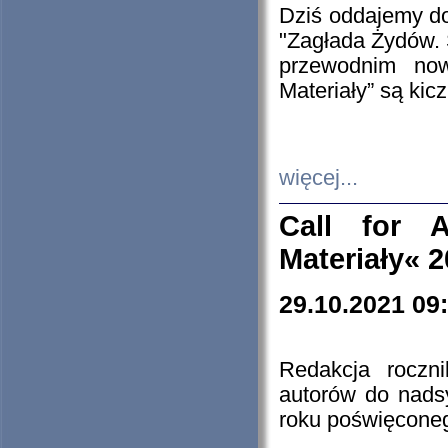
Dziś oddajemy 
"Zagłada Żydów. 
przewodnim now
Materiały” są kic
więcej...
Call for A
Materiały« 
29.10.2021 09
Redakcja roczn
autorów do nads
roku poświęcone