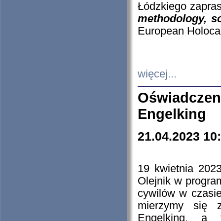
Łódzkiego zapras
methodology, so
European Holocau
więcej...
Oświadczen
Engelking
21.04.2023 10
19 kwietnia 2023
Olejnik w progra
cywilów w czasie
mierzymy się z
Engelking, a 