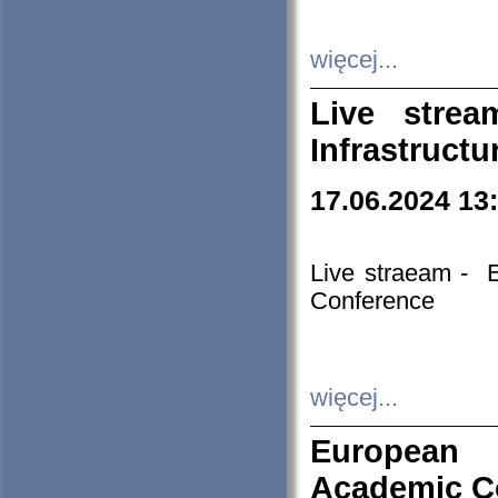
więcej...
Live stre
Infrastruct
17.06.2024 13
Live straeam - 
Conference
więcej...
European H
Academic C