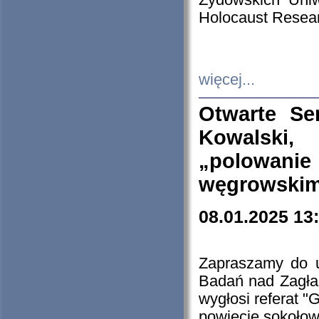
Żydowskich Uniw
Holocaust Resear
więcej...
Otwarte Se
Kowalski, 
„polowanie
węgrowskim.
08.01.2025 13
Zapraszamy do 
Badań nad Zagła
wygłosi referat "
powiecie sokołow