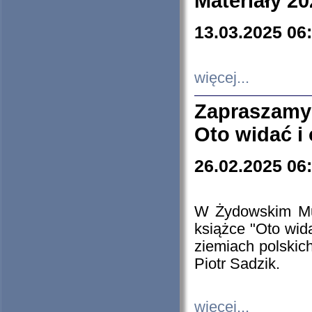
Materiały 20
13.03.2025 06
więcej...
Zapraszamy
Oto widać i
26.02.2025 06
W Żydowskim Muz
książce "Oto wid
ziemiach polski
Piotr Sadzik.
więcej...