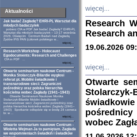
więcej...
Aktualności
Research W
Jak badać Zagładę? EHRI-PL Warsztat dla
młodych badaczy/ek
pobierz CfA w PDF Jak badać Zagładę? EHRI-PL
Research an
Warsztat dla młodych badaczy/ek – 13-17 września
2026, Oświęcim Centrum Badań nad Zagładą
Żydów IFiS PAN (członek polskiego w...
więcej...
19.06.2026 09
Research Workshop - Holocaust
Egodocuments: Research and Challenges
CfA in PDF ...
więcej...
więcej...
Otwarte seminarium naukowe Centrum -
Monika Stolarczyk-Bilardie wygłosi
Otwarte se
referat pt. Mobilni świadkowie i
transnarodowe sieci: Zagraniczni
pośrednicy oraz polska hierarchia
Stolarczyk-
kościelna wobec Zagłady (1941–1943)
Otwarte Seminarium Naukowe Monika
świadkowie
Stolarczyk-Bilardie Mobilni świadkowie i
transnarodowe sieci: Zagraniczni pośrednicy oraz
polska hierarchia kościelna wobec Zagłady (1941–
pośrednicy
1943) Spotkanie odbędzie się w środę 24 czerwca
br. w ...
więcej...
wobec Zagła
Otwarte seminarium naukowe Centrum -
Wioletta Wejman Ja to pamiętam. Zagłada
we wspomnieniach świadkiń i świadków
11.06.2026 12