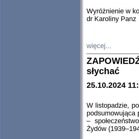
Wyróżnienie w k
dr Karoliny Panz
więcej...
ZAPOWIEDŹ
słychać
25.10.2024 11
W listopadzie, p
podsumowująca p
– społeczeństw
Żydów (1939–194