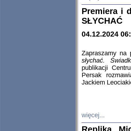
Premiera i
SŁYCHAĆ
04.12.2024 06
Zapraszamy na p
słychać. Świad
publikacji Cen
Persak rozmawi
Jackiem Leociaki
więcej...
Replika Mi