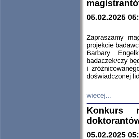
magistrantó
05.02.2025 05
Zapraszamy mag
projekcie badaw
Barbary Engel
badaczek/czy będ
i zróżnicowaneg
doświadczonej lid
więcej...
Konkurs n
doktorantó
05.02.2025 05