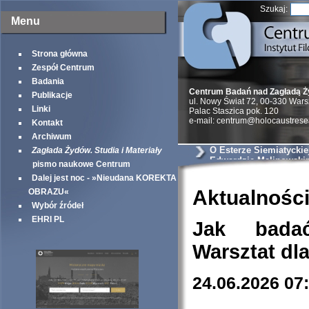
Szukaj:
Menu
Strona główna
Zespół Centrum
Badania
Centrum Badań nad Zagładą 
Publikacje
ul. Nowy Świat 72, 00-330 War
Linki
Palac Staszica pok. 120
e-mail: centrum@holocaustrese
Kontakt
Archiwum
O Esterze Siemiatyckiej
Zagłada Żydów. Studia i Materiały
Edwardzie Malinowski
pismo naukowe Centrum
sądowych
Dalej jest noc - »Nieudana KOREKTA
Aktualnośc
OBRAZU«
Wybór źródeł
EHRI PL
Jak bada
Warsztat dl
24.06.2026 07