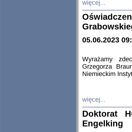
więcej...
Oświadczen
Grabowskie
05.06.2023 09
Wyrażamy zdecy
Grzegorza Brau
Niemieckim Insty
więcej...
Doktorat H
Engelking