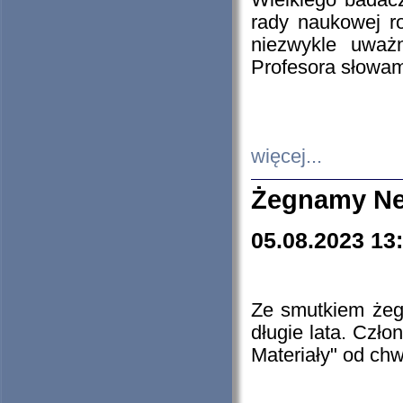
Wielkiego badacz
rady naukowej ro
niezwykle uważn
Profesora słowam
więcej...
Żegnamy Ne
05.08.2023 13
Ze smutkiem żeg
długie lata. Czł
Materiały" od chw