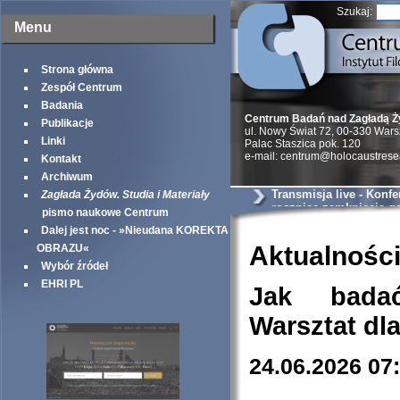
Szukaj:
Menu
Strona główna
Zespół Centrum
Badania
Centrum Badań nad Zagładą 
Publikacje
ul. Nowy Świat 72, 00-330 War
Linki
Palac Staszica pok. 120
e-mail: centrum@holocaustrese
Kontakt
Archiwum
Transmisja live - Konfe
Zagłada Żydów. Studia i Materiały
rocznicę zamknięcia ge
pismo naukowe Centrum
warszawskiego
Dalej jest noc - »Nieudana KOREKTA
Aktualnośc
OBRAZU«
Wybór źródeł
EHRI PL
Jak bada
Warsztat dl
24.06.2026 07