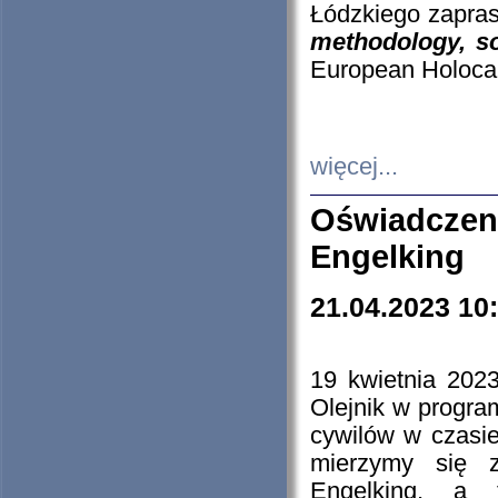
Łódzkiego zapras
methodology, so
European Holocau
więcej...
Oświadczen
Engelking
21.04.2023 10
19 kwietnia 2023
Olejnik w progra
cywilów w czasie
mierzymy się z
Engelking, a 