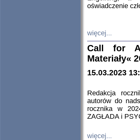
oświadczenie cz
więcej...
Call for A
Materiały« 
15.03.2023 13
Redakcja roczn
autorów do nads
rocznika w 202
ZAGŁADA i PS
więcej...