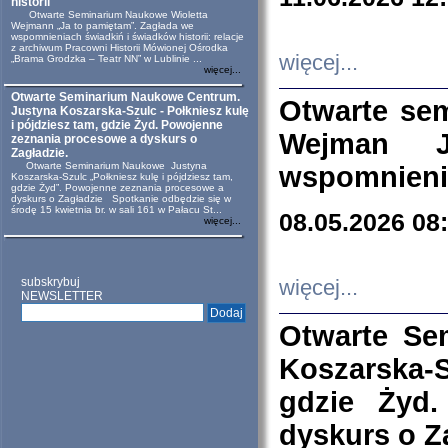
historii
Otwarte Seminarium Naukowe Wioletta
Wejmann „Ja to pamiętam”. Zagłada we
wspomnieniach świadkiń i świadków historii: relacje
z archiwum Pracowni Historii Mówionej Ośrodka
więcej...
„Brama Grodzka – Teatr NN” w Lublinie ...
więcej...
Otwarte Seminarium Naukowe Centrum.
Otwarte se
Justyna Koszarska-Szulc - Połkniesz kulę
i pójdziesz tam, gdzie Żyd. Powojenne
Wejman 
zeznania procesowe a dyskurs o
Zagładzie.
Otwarte Seminarium Naukowe Justyna
wspomnienia
Koszarska-Szulc „Połkniesz kulę i pójdziesz tam,
gdzie Żyd”. Powojenne zeznania procesowe a
dyskurs o Zagładzie Spotkanie odbędzie się w
środę 15 kwietnia br. w sali 161 w Pałacu St...
08.05.2026 08
więcej...
subskrybuj
więcej...
NEWSLETTER
Otwarte Se
Koszarska-S
gdzie Żyd
dyskurs o Z