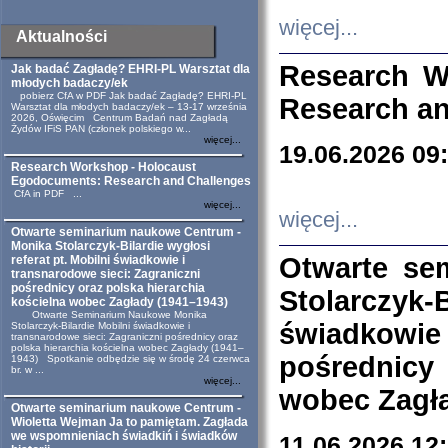
więcej...
Aktualności
Research W
Jak badać Zagładę? EHRI-PL Warsztat dla
młodych badaczy/ek
pobierz CfA w PDF Jak badać Zagładę? EHRI-PL
Research an
Warsztat dla młodych badaczy/ek – 13-17 września
2026, Oświęcim Centrum Badań nad Zagładą
Żydów IFiS PAN (członek polskiego w...
więcej...
19.06.2026 09
Research Workshop - Holocaust
Egodocuments: Research and Challenges
CfA in PDF ...
więcej...
więcej...
Otwarte seminarium naukowe Centrum -
Monika Stolarczyk-Bilardie wygłosi
Otwarte se
referat pt. Mobilni świadkowie i
transnarodowe sieci: Zagraniczni
pośrednicy oraz polska hierarchia
Stolarczyk-
kościelna wobec Zagłady (1941–1943)
Otwarte Seminarium Naukowe Monika
świadkowie
Stolarczyk-Bilardie Mobilni świadkowie i
transnarodowe sieci: Zagraniczni pośrednicy oraz
polska hierarchia kościelna wobec Zagłady (1941–
pośrednicy
1943) Spotkanie odbędzie się w środę 24 czerwca
br. w ...
więcej...
wobec Zagła
Otwarte seminarium naukowe Centrum -
Wioletta Wejman Ja to pamiętam. Zagłada
we wspomnieniach świadkiń i świadków
11.06.2026 12