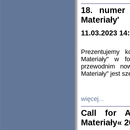
18. numer 
Materiały'
11.03.2023 14
Prezentujemy k
Materiały" w 
przewodnim now
Materiały” jest s
więcej...
Call for A
Materiały« 