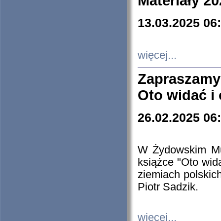
Materiały 20
13.03.2025 06
więcej...
Zapraszamy
Oto widać i
26.02.2025 06
W Żydowskim Muz
książce "Oto wid
ziemiach polski
Piotr Sadzik.
więcej...