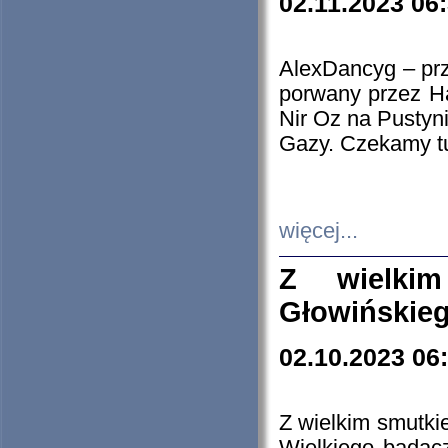
02.11.2023 06
AlexDancyg – przy
porwany przez H
Nir Oz na Pustyn
Gazy. Czekamy tu
więcej...
Z wielki
Głowińskie
02.10.2023 06
Z wielkim smutki