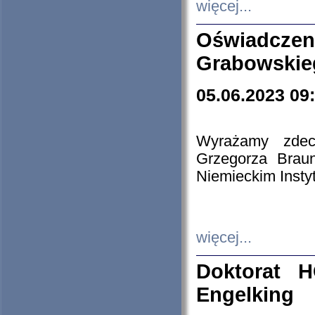
więcej...
Oświadczen
Grabowskie
05.06.2023 09
Wyrażamy zdecy
Grzegorza Brau
Niemieckim Insty
więcej...
Doktorat H
Engelking