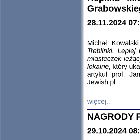
Grabowskieg
28.11.2024 07
Michał Kowalski
Treblinki. Lepie
miasteczek leżąc
lokalne
, który uk
artykuł prof. J
Jewish.pl
więcej...
NAGRODY P
29.10.2024 08