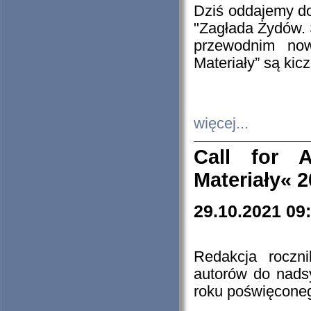
Dziś oddajemy 
"Zagłada Żydów. 
przewodnim now
Materiały” są kic
więcej...
Call for A
Materiały« 
29.10.2021 09
Redakcja roczn
autorów do nads
roku poświęcone