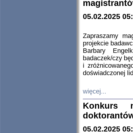
magistrantó
05.02.2025 05
Zapraszamy mag
projekcie badaw
Barbary Engel
badaczek/czy będ
i zróżnicowaneg
doświadczonej lid
więcej...
Konkurs n
doktorantó
05.02.2025 05