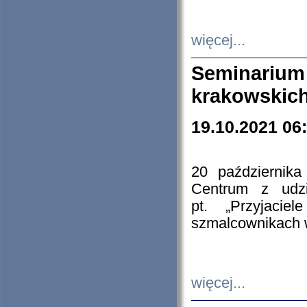
więcej...
Seminarium
krakowskich
19.10.2021 06
20 październik
Centrum z udzia
pt. „Przyjacie
szmalcownikach
więcej...