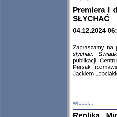
Premiera i
SŁYCHAĆ
04.12.2024 06
Zapraszamy na p
słychać. Świad
publikacji Cen
Persak rozmawi
Jackiem Leociaki
więcej...
Replika Mi