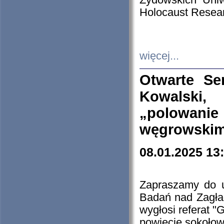
Żydowskich Uniw
Holocaust Resear
więcej...
Otwarte Se
Kowalski, 
„polowanie
węgrowskim.
08.01.2025 13
Zapraszamy do 
Badań nad Zagła
wygłosi referat "
powiecie sokołow