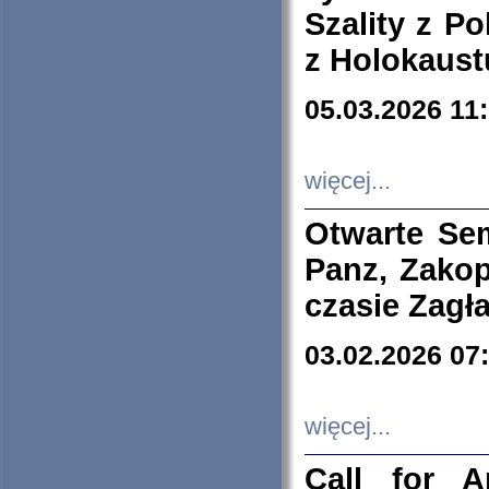
Szality z Po
z Holokaust
05.03.2026 11
więcej...
Otwarte Se
Panz, Zakop
czasie Zagł
03.02.2026 07
więcej...
Call for A