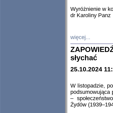
Wyróżnienie w k
dr Karoliny Panz
więcej...
ZAPOWIEDŹ
słychać
25.10.2024 11
W listopadzie, p
podsumowująca p
– społeczeństw
Żydów (1939–194