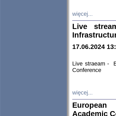
więcej...
Live stre
Infrastruct
17.06.2024 13
Live straeam - 
Conference
więcej...
European H
Academic C