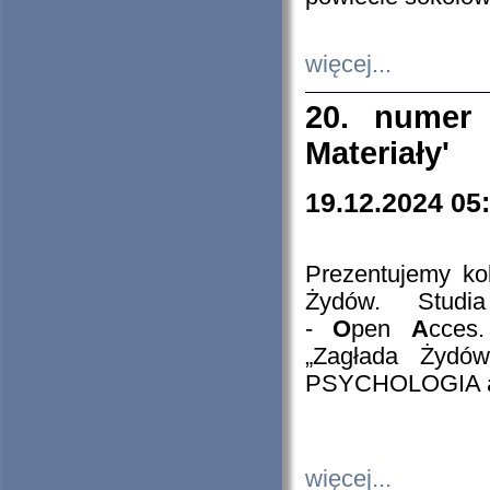
więcej...
20. numer 
Materiały'
19.12.2024 05
Prezentujemy kol
Żydów. Stud
-
O
pen
A
cces
„Zagłada Żydów
PSYCHOLOGIA 
więcej...