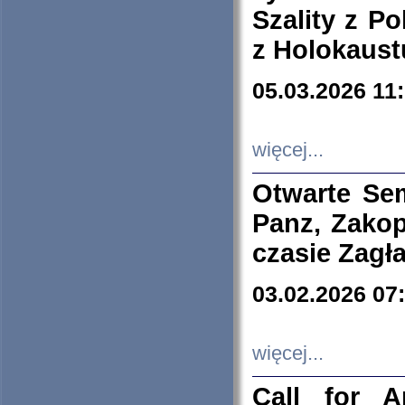
Szality z Po
z Holokaust
05.03.2026 11
więcej...
Otwarte Se
Panz, Zakop
czasie Zagł
03.02.2026 07
więcej...
Call for A