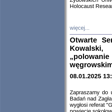
Żydowskich Uniw
Holocaust Resear
więcej...
Otwarte Se
Kowalski, 
„polowanie
węgrowskim.
08.01.2025 13
Zapraszamy do 
Badań nad Zagła
wygłosi referat "
powiecie sokołow