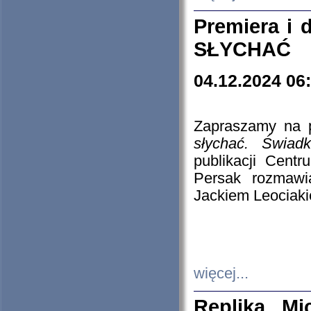
Premiera i
SŁYCHAĆ
04.12.2024 06
Zapraszamy na p
słychać. Świad
publikacji Cen
Persak rozmawi
Jackiem Leociaki
więcej...
Replika Mi