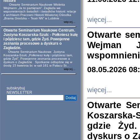
historii
Otwarte Seminarium Naukowe Wioletta
Wejmann „Ja to pamiętam”. Zagłada we
wspomnieniach świadkiń i świadków historii: relacje
z archiwum Pracowni Historii Mówionej Ośrodka
więcej...
„Brama Grodzka – Teatr NN” w Lublinie ...
więcej...
Otwarte Seminarium Naukowe Centrum.
Otwarte se
Justyna Koszarska-Szulc - Połkniesz kulę
i pójdziesz tam, gdzie Żyd. Powojenne
Wejman 
zeznania procesowe a dyskurs o
Zagładzie.
Otwarte Seminarium Naukowe Justyna
wspomnienia
Koszarska-Szulc „Połkniesz kulę i pójdziesz tam,
gdzie Żyd”. Powojenne zeznania procesowe a
dyskurs o Zagładzie Spotkanie odbędzie się w
środę 15 kwietnia br. w sali 161 w Pałacu St...
08.05.2026 08
więcej...
subskrybuj
więcej...
NEWSLETTER
Otwarte Se
Koszarska-S
gdzie Żyd
dyskurs o Z