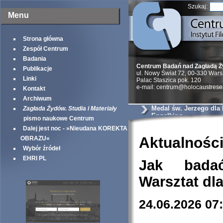
Szukaj:
Menu
Strona główna
Zespół Centrum
Badania
Centrum Badań nad Zagładą 
Publikacje
ul. Nowy Świat 72, 00-330 War
Linki
Palac Staszica pok. 120
e-mail: centrum@holocaustrese
Kontakt
Archiwum
Medal św. Jerzego dla
Zagłada Żydów. Studia i Materiały
Engelking
pismo naukowe Centrum
Dalej jest noc - »Nieudana KOREKTA
Aktualnośc
OBRAZU«
Wybór źródeł
EHRI PL
Jak bada
Warsztat dl
24.06.2026 07