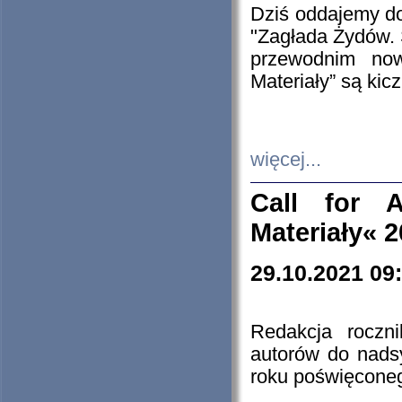
Dziś oddajemy 
"Zagłada Żydów. 
przewodnim now
Materiały” są kic
więcej...
Call for A
Materiały« 
29.10.2021 09
Redakcja roczn
autorów do nads
roku poświęcone