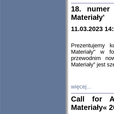
18. numer 
Materiały'
11.03.2023 14
Prezentujemy k
Materiały" w 
przewodnim now
Materiały” jest s
więcej...
Call for A
Materiały« 