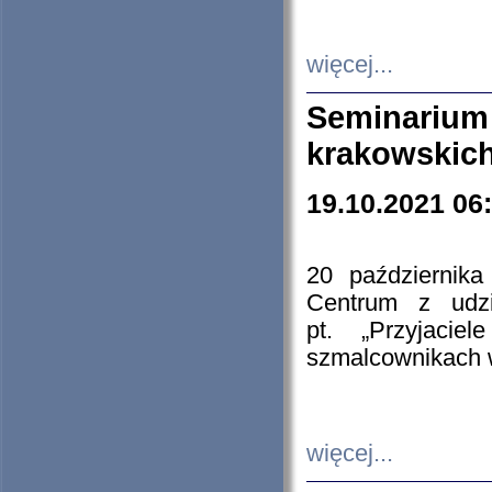
więcej...
Seminarium
krakowskich
19.10.2021 06
20 październik
Centrum z udzia
pt. „Przyjacie
szmalcownikach
więcej...