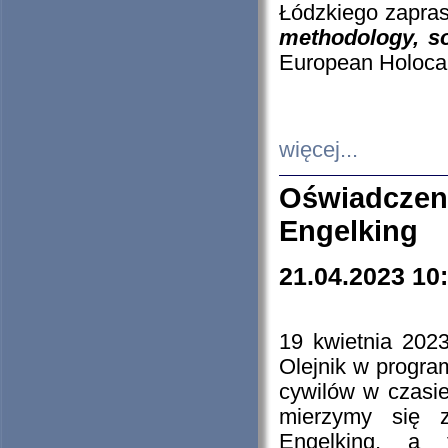
Łódzkiego zapras
methodology, so
European Holocau
więcej...
Oświadczen
Engelking
21.04.2023 10
19 kwietnia 2023
Olejnik w progra
cywilów w czasie
mierzymy się z
Engelking, a 