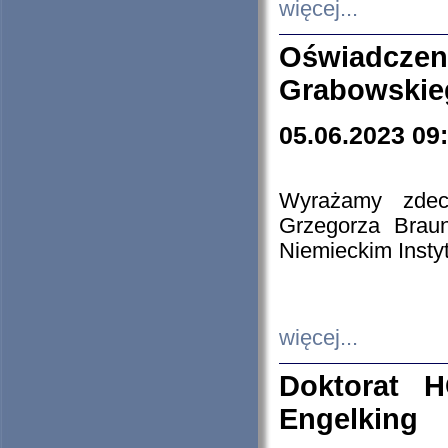
więcej...
Oświadczen
Grabowskie
05.06.2023 09
Wyrażamy zdecy
Grzegorza Brau
Niemieckim Insty
więcej...
Doktorat H
Engelking