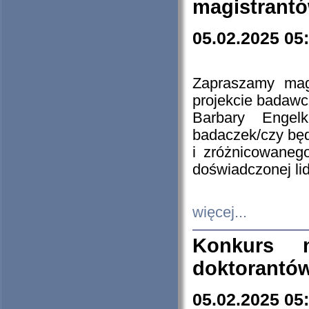
magistrantó
05.02.2025 05
Zapraszamy mag
projekcie badaw
Barbary Engel
badaczek/czy będ
i zróżnicowaneg
doświadczonej lid
więcej...
Konkurs n
doktorantó
05.02.2025 05