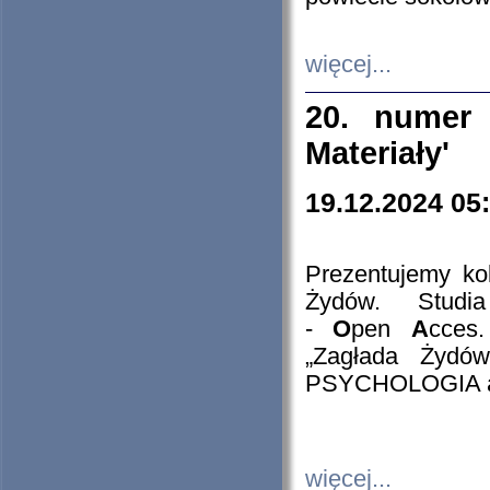
więcej...
20. numer 
Materiały'
19.12.2024 05
Prezentujemy kol
Żydów. Stud
-
O
pen
A
cces
„Zagłada Żydów
PSYCHOLOGIA 
więcej...