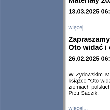
Materiały 20
13.03.2025 06
więcej...
Zapraszamy
Oto widać i
26.02.2025 06
W Żydowskim Muz
książce "Oto wid
ziemiach polski
Piotr Sadzik.
więcej...