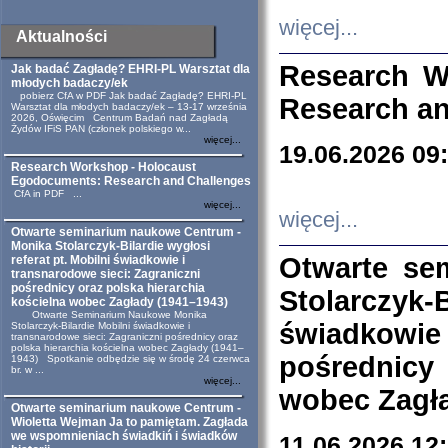
więcej...
Aktualności
Research W
Jak badać Zagładę? EHRI-PL Warsztat dla
młodych badaczy/ek
pobierz CfA w PDF Jak badać Zagładę? EHRI-PL
Research an
Warsztat dla młodych badaczy/ek – 13-17 września
2026, Oświęcim Centrum Badań nad Zagładą
Żydów IFiS PAN (członek polskiego w...
więcej...
19.06.2026 09
Research Workshop - Holocaust
Egodocuments: Research and Challenges
CfA in PDF ...
więcej...
więcej...
Otwarte seminarium naukowe Centrum -
Monika Stolarczyk-Bilardie wygłosi
Otwarte se
referat pt. Mobilni świadkowie i
transnarodowe sieci: Zagraniczni
pośrednicy oraz polska hierarchia
Stolarczyk-
kościelna wobec Zagłady (1941–1943)
Otwarte Seminarium Naukowe Monika
świadkowie
Stolarczyk-Bilardie Mobilni świadkowie i
transnarodowe sieci: Zagraniczni pośrednicy oraz
polska hierarchia kościelna wobec Zagłady (1941–
pośrednicy
1943) Spotkanie odbędzie się w środę 24 czerwca
br. w ...
więcej...
wobec Zagła
Otwarte seminarium naukowe Centrum -
Wioletta Wejman Ja to pamiętam. Zagłada
we wspomnieniach świadkiń i świadków
11.06.2026 12