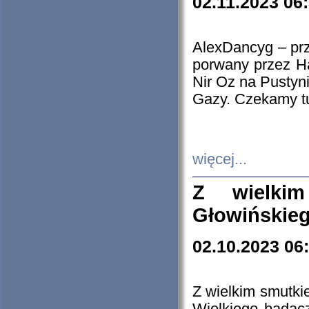
02.11.2023 06
AlexDancyg – przy
porwany przez H
Nir Oz na Pustyn
Gazy. Czekamy tu
więcej...
Z wielki
Głowińskie
02.10.2023 06
Z wielkim smutki