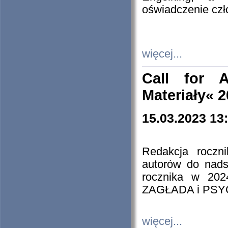
oświadczenie cz
więcej...
Call for A
Materiały« 
15.03.2023 13
Redakcja roczn
autorów do nads
rocznika w 202
ZAGŁADA i PS
więcej...