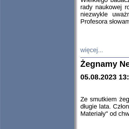
Wielkiego badacz
rady naukowej ro
niezwykle uważn
Profesora słowam
więcej...
Żegnamy Ne
05.08.2023 13
Ze smutkiem żeg
długie lata. Czł
Materiały" od chw