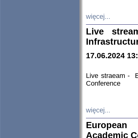
więcej...
Live stre
Infrastruct
17.06.2024 13
Live straeam - 
Conference
więcej...
European H
Academic C