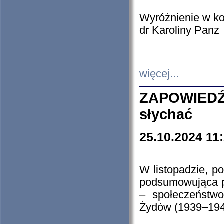
Wyróżnienie w k
dr Karoliny Panz
więcej...
ZAPOWIEDŹ
słychać
25.10.2024 11
W listopadzie, p
podsumowująca p
– społeczeństw
Żydów (1939–194