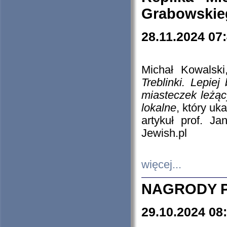
Grabowskieg
28.11.2024 07
Michał Kowalski
Treblinki. Lepie
miasteczek leżąc
lokalne
, który uk
artykuł prof. J
Jewish.pl
więcej...
NAGRODY P
29.10.2024 08