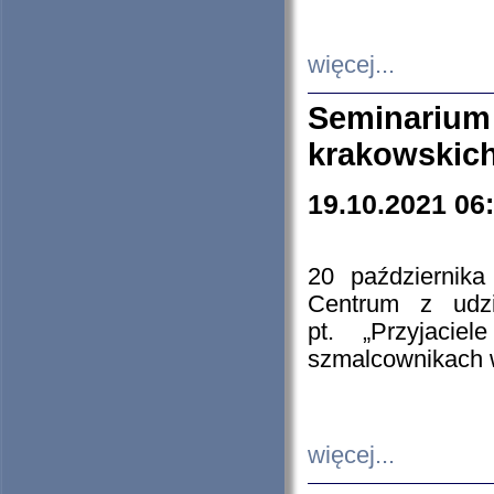
więcej...
Seminarium
krakowskich
19.10.2021 06
20 październik
Centrum z udzia
pt. „Przyjacie
szmalcownikach
więcej...