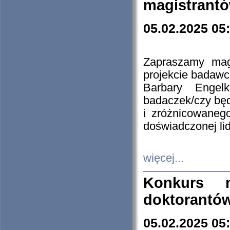
magistrantó
05.02.2025 05
Zapraszamy mag
projekcie badaw
Barbary Engel
badaczek/czy będ
i zróżnicowaneg
doświadczonej lid
więcej...
Konkurs n
doktorantó
05.02.2025 05