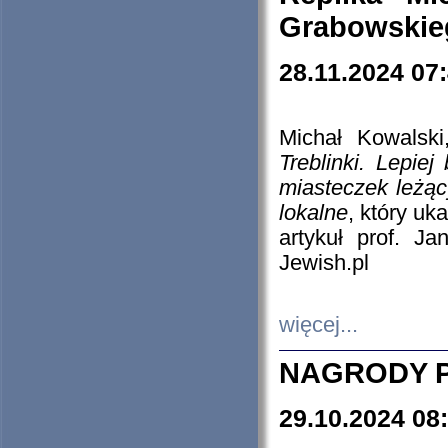
Grabowskieg
28.11.2024 07
Michał Kowalski
Treblinki. Lepie
miasteczek leżąc
lokalne
, który uk
artykuł prof. J
Jewish.pl
więcej...
NAGRODY P
29.10.2024 08