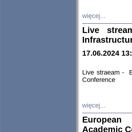
więcej...
Live stre
Infrastruct
17.06.2024 13
Live straeam - 
Conference
więcej...
European H
Academic C