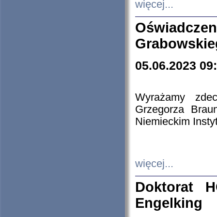
więcej...
Oświadczen
Grabowskie
05.06.2023 09
Wyrażamy zdecy
Grzegorza Brau
Niemieckim Insty
więcej...
Doktorat H
Engelking