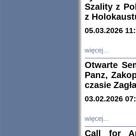
Szality z Po
z Holokaust
05.03.2026 11
więcej...
Otwarte Se
Panz, Zakop
czasie Zagł
03.02.2026 07
więcej...
Call for A