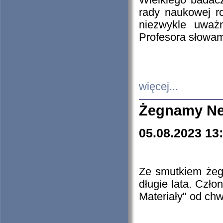
Wielkiego badacz
rady naukowej ro
niezwykle uważn
Profesora słowam
więcej...
Żegnamy Ne
05.08.2023 13
Ze smutkiem żeg
długie lata. Czł
Materiały" od chw