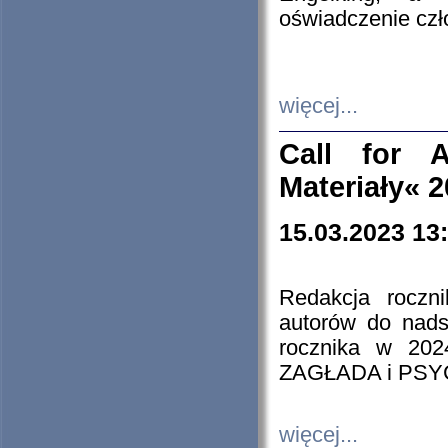
oświadczenie cz
więcej...
Call for A
Materiały« 
15.03.2023 13
Redakcja roczn
autorów do nads
rocznika w 202
ZAGŁADA i PS
więcej...