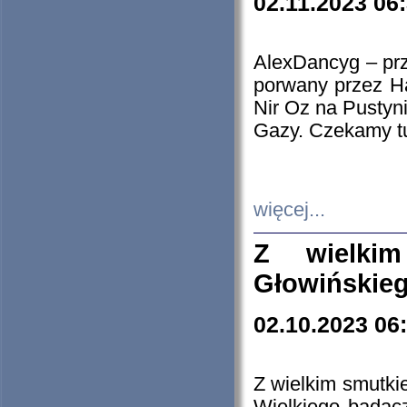
02.11.2023 06
AlexDancyg – przy
porwany przez H
Nir Oz na Pustyn
Gazy. Czekamy tu
więcej...
Z wielki
Głowińskie
02.10.2023 06
Z wielkim smutki