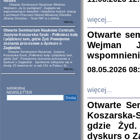
historii
Otwarte Seminarium Naukowe Wioletta
Wejmann „Ja to pamiętam”. Zagłada we
wspomnieniach świadkiń i świadków historii: relacje
z archiwum Pracowni Historii Mówionej Ośrodka
więcej...
„Brama Grodzka – Teatr NN” w Lublinie ...
więcej...
Otwarte Seminarium Naukowe Centrum.
Otwarte se
Justyna Koszarska-Szulc - Połkniesz kulę
i pójdziesz tam, gdzie Żyd. Powojenne
Wejman 
zeznania procesowe a dyskurs o
Zagładzie.
Otwarte Seminarium Naukowe Justyna
wspomnienia
Koszarska-Szulc „Połkniesz kulę i pójdziesz tam,
gdzie Żyd”. Powojenne zeznania procesowe a
dyskurs o Zagładzie Spotkanie odbędzie się w
środę 15 kwietnia br. w sali 161 w Pałacu St...
08.05.2026 08
więcej...
subskrybuj
więcej...
NEWSLETTER
Otwarte Se
Koszarska-S
gdzie Żyd
dyskurs o Z