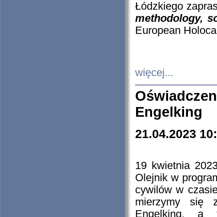
Łódzkiego zapras
methodology, so
European Holocau
więcej...
Oświadczen
Engelking
21.04.2023 10
19 kwietnia 2023
Olejnik w progra
cywilów w czasie
mierzymy się z
Engelking, a 