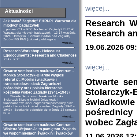
więcej...
Aktualności
Research W
Jak badać Zagładę? EHRI-PL Warsztat dla
młodych badaczy/ek
pobierz CfA w PDF Jak badać Zagładę? EHRI-PL
Research an
Warsztat dla młodych badaczy/ek – 13-17 września
2026, Oświęcim Centrum Badań nad Zagładą
Żydów IFiS PAN (członek polskiego w...
więcej...
19.06.2026 09
Research Workshop - Holocaust
Egodocuments: Research and Challenges
CfA in PDF ...
więcej...
więcej...
Otwarte seminarium naukowe Centrum -
Monika Stolarczyk-Bilardie wygłosi
Otwarte se
referat pt. Mobilni świadkowie i
transnarodowe sieci: Zagraniczni
pośrednicy oraz polska hierarchia
Stolarczyk-
kościelna wobec Zagłady (1941–1943)
Otwarte Seminarium Naukowe Monika
świadkowie
Stolarczyk-Bilardie Mobilni świadkowie i
transnarodowe sieci: Zagraniczni pośrednicy oraz
polska hierarchia kościelna wobec Zagłady (1941–
pośrednicy
1943) Spotkanie odbędzie się w środę 24 czerwca
br. w ...
więcej...
wobec Zagła
Otwarte seminarium naukowe Centrum -
Wioletta Wejman Ja to pamiętam. Zagłada
we wspomnieniach świadkiń i świadków
11.06.2026 12