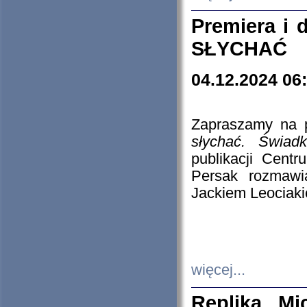
Premiera i
SŁYCHAĆ
04.12.2024 06
Zapraszamy na p
słychać. Świad
publikacji Cen
Persak rozmawi
Jackiem Leociaki
więcej...
Replika Mi