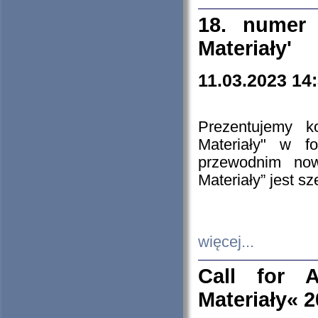
18. numer 
Materiały'
11.03.2023 14
Prezentujemy k
Materiały" w 
przewodnim now
Materiały” jest s
więcej...
Call for A
Materiały« 