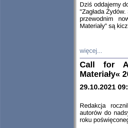
Dziś oddajemy 
"Zagłada Żydów. 
przewodnim now
Materiały” są kic
więcej...
Call for A
Materiały« 
29.10.2021 09
Redakcja roczn
autorów do nads
roku poświęcone