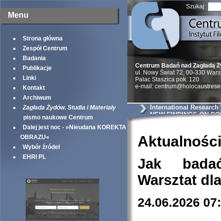
Szukaj:
Menu
Strona główna
Zespół Centrum
Badania
Centrum Badań nad Zagładą 
Publikacje
ul. Nowy Świat 72, 00-330 War
Linki
Palac Staszica pok. 120
e-mail: centrum@holocaustrese
Kontakt
Archiwum
International Research
Zagłada Żydów. Studia i Materiały
NEW FINDINGS ON PO
pismo naukowe Centrum
NEIGHBORS
Dalej jest noc - »Nieudana KOREKTA
Aktualnośc
OBRAZU«
Wybór źródeł
EHRI PL
Jak bada
Warsztat dl
24.06.2026 07