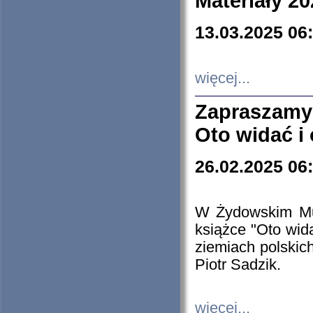
Materiały 20
13.03.2025 06
więcej...
Zapraszamy
Oto widać i
26.02.2025 06
W Żydowskim Muz
książce "Oto wid
ziemiach polski
Piotr Sadzik.
więcej...