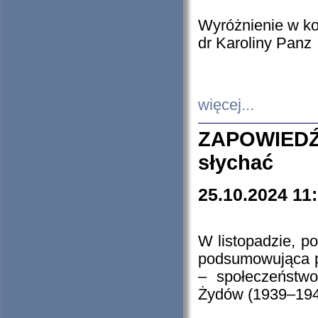
Wyróżnienie w k
dr Karoliny Panz
więcej...
ZAPOWIEDŹ
słychać
25.10.2024 11
W listopadzie, p
podsumowująca p
– społeczeństw
Żydów (1939–194