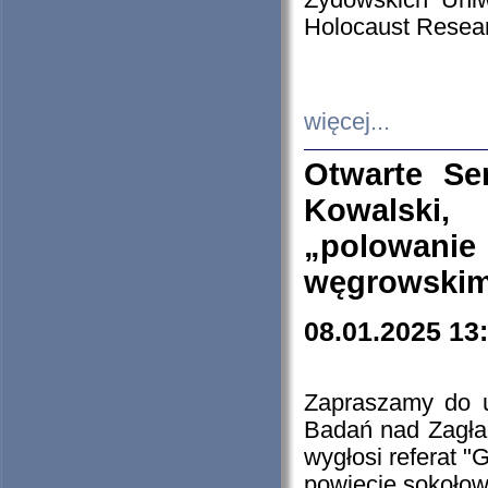
Żydowskich Uniw
Holocaust Resear
więcej...
Otwarte Se
Kowalski, 
„polowanie
węgrowskim.
08.01.2025 13
Zapraszamy do 
Badań nad Zagła
wygłosi referat "
powiecie sokołow