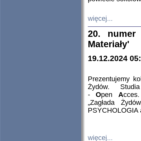
więcej...
20. numer 
Materiały'
19.12.2024 05
Prezentujemy kol
Żydów. Stud
-
O
pen
A
cces
„Zagłada Żydów
PSYCHOLOGIA 
więcej...