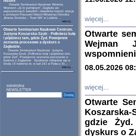
historii
Otwarte Seminarium Naukowe Wioletta
Wejmann „Ja to pamiętam”. Zagłada we
wspomnieniach świadkiń i świadków historii: relacje
z archiwum Pracowni Historii Mówionej Ośrodka
więcej...
„Brama Grodzka – Teatr NN” w Lublinie ...
więcej...
Otwarte Seminarium Naukowe Centrum.
Otwarte se
Justyna Koszarska-Szulc - Połkniesz kulę
i pójdziesz tam, gdzie Żyd. Powojenne
Wejman 
zeznania procesowe a dyskurs o
Zagładzie.
Otwarte Seminarium Naukowe Justyna
wspomnienia
Koszarska-Szulc „Połkniesz kulę i pójdziesz tam,
gdzie Żyd”. Powojenne zeznania procesowe a
dyskurs o Zagładzie Spotkanie odbędzie się w
środę 15 kwietnia br. w sali 161 w Pałacu St...
08.05.2026 08
więcej...
subskrybuj
więcej...
NEWSLETTER
Otwarte Se
Koszarska-S
gdzie Żyd
dyskurs o Z