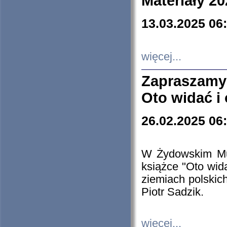
Materiały 20
13.03.2025 06
więcej...
Zapraszamy
Oto widać i
26.02.2025 06
W Żydowskim Muz
książce "Oto wid
ziemiach polski
Piotr Sadzik.
więcej...