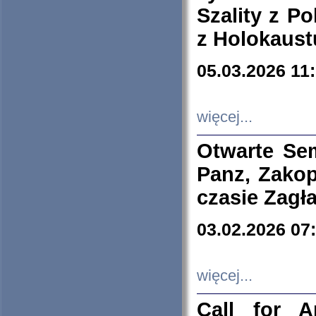
Szality z Po
z Holokaust
05.03.2026 11
więcej...
Otwarte Se
Panz, Zakop
czasie Zagł
03.02.2026 07
więcej...
Call for A