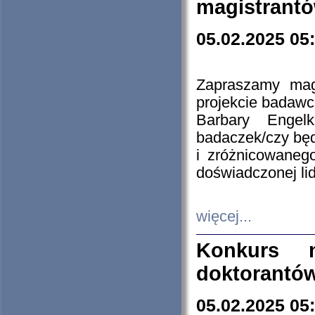
magistrantó
05.02.2025 05
Zapraszamy mag
projekcie badaw
Barbary Engel
badaczek/czy będ
i zróżnicowaneg
doświadczonej lid
więcej...
Konkurs n
doktorantó
05.02.2025 05