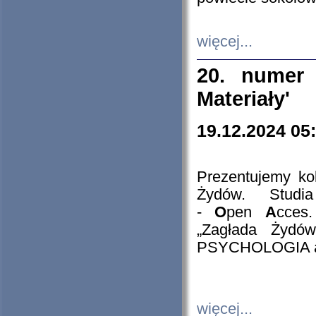
więcej...
20. numer 
Materiały'
19.12.2024 05
Prezentujemy kol
Żydów. Stud
-
O
pen
A
cces
„Zagłada Żydów
PSYCHOLOGIA 
więcej...