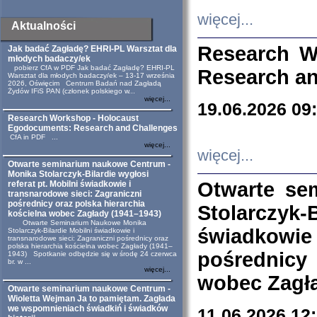
więcej...
Aktualności
Research W
Jak badać Zagładę? EHRI-PL Warsztat dla
młodych badaczy/ek
pobierz CfA w PDF Jak badać Zagładę? EHRI-PL
Research an
Warsztat dla młodych badaczy/ek – 13-17 września
2026, Oświęcim Centrum Badań nad Zagładą
Żydów IFiS PAN (członek polskiego w...
więcej...
19.06.2026 09
Research Workshop - Holocaust
Egodocuments: Research and Challenges
CfA in PDF ...
więcej...
więcej...
Otwarte seminarium naukowe Centrum -
Monika Stolarczyk-Bilardie wygłosi
Otwarte se
referat pt. Mobilni świadkowie i
transnarodowe sieci: Zagraniczni
pośrednicy oraz polska hierarchia
Stolarczyk-
kościelna wobec Zagłady (1941–1943)
Otwarte Seminarium Naukowe Monika
świadkowie
Stolarczyk-Bilardie Mobilni świadkowie i
transnarodowe sieci: Zagraniczni pośrednicy oraz
polska hierarchia kościelna wobec Zagłady (1941–
pośrednicy
1943) Spotkanie odbędzie się w środę 24 czerwca
br. w ...
więcej...
wobec Zagła
Otwarte seminarium naukowe Centrum -
Wioletta Wejman Ja to pamiętam. Zagłada
we wspomnieniach świadkiń i świadków
11.06.2026 12