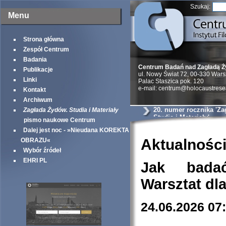
Szukaj:
Menu
Strona główna
Zespół Centrum
Badania
Centrum Badań nad Zagładą 
Publikacje
ul. Nowy Świat 72, 00-330 War
Linki
Palac Staszica pok. 120
e-mail: centrum@holocaustrese
Kontakt
Archiwum
20. numer rocznika 'Z
Zagłada Żydów. Studia i Materiały
Studia i Materiały'
pismo naukowe Centrum
Dalej jest noc - »Nieudana KOREKTA
Aktualnośc
OBRAZU«
Wybór źródeł
EHRI PL
Jak bada
Warsztat dl
24.06.2026 07