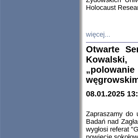
Żydowskich Uniw
Holocaust Resear
więcej...
Otwarte Se
Kowalski, 
„polowanie
węgrowskim.
08.01.2025 13
Zapraszamy do 
Badań nad Zagła
wygłosi referat "
powiecie sokołow