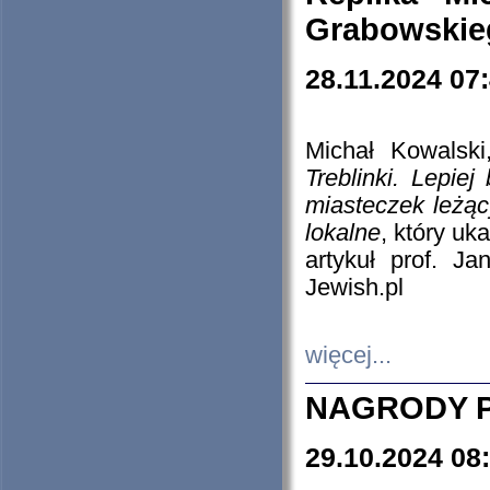
Grabowskieg
28.11.2024 07
Michał Kowalski
Treblinki. Lepie
miasteczek leżąc
lokalne
, który uk
artykuł prof. J
Jewish.pl
więcej...
NAGRODY P
29.10.2024 08