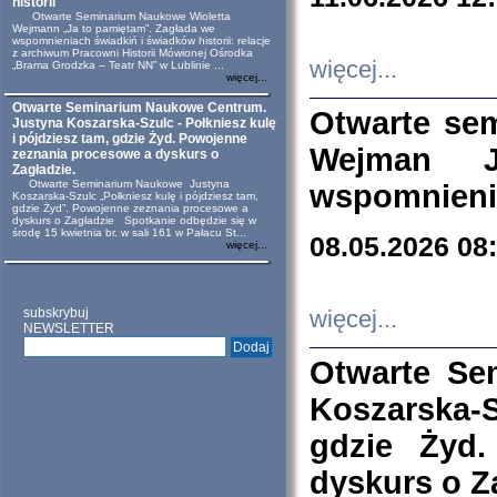
historii
Otwarte Seminarium Naukowe Wioletta
Wejmann „Ja to pamiętam”. Zagłada we
wspomnieniach świadkiń i świadków historii: relacje
z archiwum Pracowni Historii Mówionej Ośrodka
więcej...
„Brama Grodzka – Teatr NN” w Lublinie ...
więcej...
Otwarte Seminarium Naukowe Centrum.
Otwarte se
Justyna Koszarska-Szulc - Połkniesz kulę
i pójdziesz tam, gdzie Żyd. Powojenne
Wejman 
zeznania procesowe a dyskurs o
Zagładzie.
Otwarte Seminarium Naukowe Justyna
wspomnienia
Koszarska-Szulc „Połkniesz kulę i pójdziesz tam,
gdzie Żyd”. Powojenne zeznania procesowe a
dyskurs o Zagładzie Spotkanie odbędzie się w
środę 15 kwietnia br. w sali 161 w Pałacu St...
08.05.2026 08
więcej...
subskrybuj
więcej...
NEWSLETTER
Otwarte Se
Koszarska-S
gdzie Żyd
dyskurs o Z