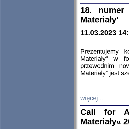
18. numer 
Materiały'
11.03.2023 14
Prezentujemy k
Materiały" w 
przewodnim now
Materiały” jest s
więcej...
Call for A
Materiały« 