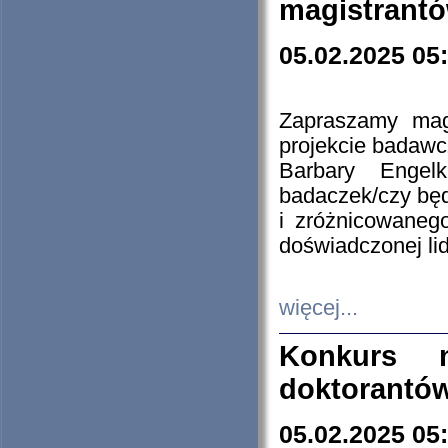
magistrantó
05.02.2025 05
Zapraszamy mag
projekcie badaw
Barbary Engel
badaczek/czy będ
i zróżnicowaneg
doświadczonej lid
więcej...
Konkurs n
doktorantó
05.02.2025 05