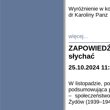
Wyróżnienie w k
dr Karoliny Panz
więcej...
ZAPOWIEDŹ
słychać
25.10.2024 11
W listopadzie, p
podsumowująca p
– społeczeństw
Żydów (1939–194