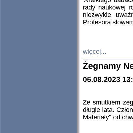
Wielkiego badacz
rady naukowej ro
niezwykle uważn
Profesora słowam
więcej...
Żegnamy Ne
05.08.2023 13
Ze smutkiem żeg
długie lata. Czł
Materiały" od chw