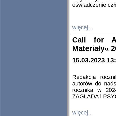
oświadczenie cz
więcej...
Call for A
Materiały« 
15.03.2023 13
Redakcja roczn
autorów do nads
rocznika w 202
ZAGŁADA i PS
więcej...