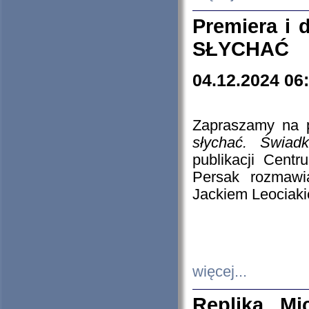
Premiera i
SŁYCHAĆ
04.12.2024 06
Zapraszamy na p
słychać. Świad
publikacji Cen
Persak rozmawi
Jackiem Leociaki
więcej...
Replika Mi