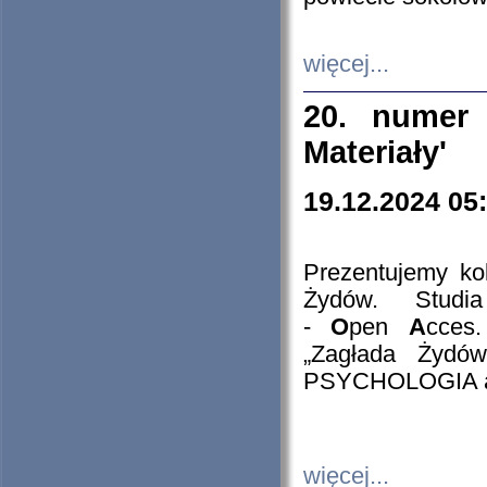
więcej...
20. numer 
Materiały'
19.12.2024 05
Prezentujemy kol
Żydów. Stud
-
O
pen
A
cces
„Zagłada Żydów
PSYCHOLOGIA 
więcej...