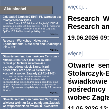
więcej...
Aktualności
Research W
Jak badać Zagładę? EHRI-PL Warsztat dla
młodych badaczy/ek
pobierz CfA w PDF Jak badać Zagładę? EHRI-PL
Research an
Warsztat dla młodych badaczy/ek – 13-17 września
2026, Oświęcim Centrum Badań nad Zagładą
Żydów IFiS PAN (członek polskiego w...
więcej...
19.06.2026 09
Research Workshop - Holocaust
Egodocuments: Research and Challenges
CfA in PDF ...
więcej...
więcej...
Otwarte seminarium naukowe Centrum -
Monika Stolarczyk-Bilardie wygłosi
Otwarte se
referat pt. Mobilni świadkowie i
transnarodowe sieci: Zagraniczni
pośrednicy oraz polska hierarchia
Stolarczyk-
kościelna wobec Zagłady (1941–1943)
Otwarte Seminarium Naukowe Monika
świadkowie
Stolarczyk-Bilardie Mobilni świadkowie i
transnarodowe sieci: Zagraniczni pośrednicy oraz
polska hierarchia kościelna wobec Zagłady (1941–
pośrednicy
1943) Spotkanie odbędzie się w środę 24 czerwca
br. w ...
więcej...
wobec Zagła
Otwarte seminarium naukowe Centrum -
Wioletta Wejman Ja to pamiętam. Zagłada
we wspomnieniach świadkiń i świadków
11.06.2026 12