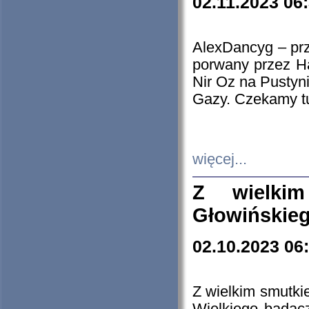
02.11.2023 06
AlexDancyg – przy
porwany przez H
Nir Oz na Pustyn
Gazy. Czekamy tu
więcej...
Z wielki
Głowińskie
02.10.2023 06
Z wielkim smutki