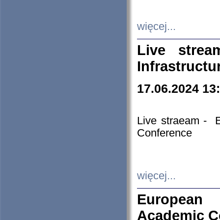
więcej...
Live stre
Infrastruct
17.06.2024 13
Live straeam - 
Conference
więcej...
European H
Academic C