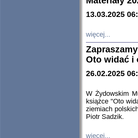
Materiały 20
13.03.2025 06
więcej...
Zapraszamy
Oto widać i
26.02.2025 06
W Żydowskim Muz
książce "Oto wid
ziemiach polski
Piotr Sadzik.
więcej...