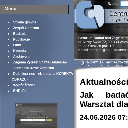
Szukaj:
Menu
Strona główna
Zespół Centrum
Badania
Centrum Badań nad Zagładą 
Publikacje
ul. Nowy Świat 72, 00-330 War
Linki
Palac Staszica pok. 120
e-mail: centrum@holocaustrese
Kontakt
Archiwum
NOWY 17. numer roczni
Zagłada Żydów. Studia i Materiały
Żydów. Studia i Materia
pismo naukowe Centrum
Dalej jest noc - »Nieudana KOREKTA
Aktualnośc
OBRAZU«
Wybór źródeł
EHRI PL
Jak bada
Warsztat dl
24.06.2026 07