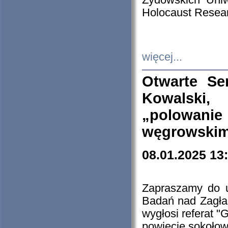
Żydowskich Uniw
Holocaust Resear
więcej...
Otwarte Se
Kowalski, 
„polowanie
węgrowskim.
08.01.2025 13
Zapraszamy do 
Badań nad Zagła
wygłosi referat "
powiecie sokołow