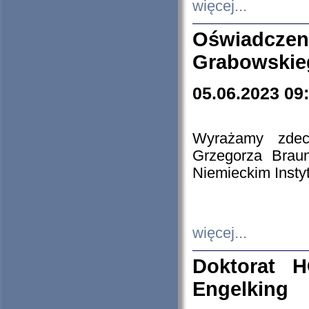
więcej...
Oświadczen
Grabowskie
05.06.2023 09
Wyrażamy zdecy
Grzegorza Brau
Niemieckim Insty
więcej...
Doktorat H
Engelking