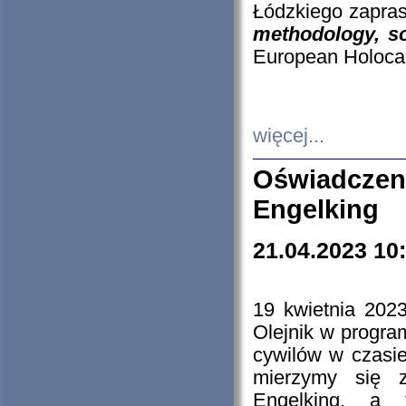
Łódzkiego zapras
methodology, so
European Holocau
więcej...
Oświadczen
Engelking
21.04.2023 10
19 kwietnia 2023
Olejnik w progra
cywilów w czasie
mierzymy się z
Engelking, a 