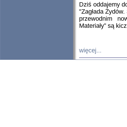
Dziś oddajemy 
"Zagłada Żydów. 
przewodnim now
Materiały” są kic
więcej...