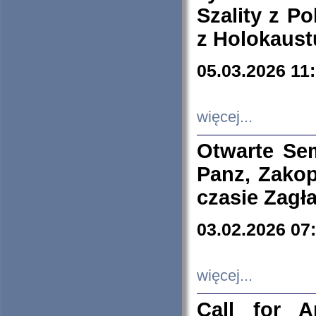
Szality z Po
z Holokaust
05.03.2026 11
więcej...
Otwarte Se
Panz, Zakop
czasie Zagł
03.02.2026 07
więcej...
Call for A